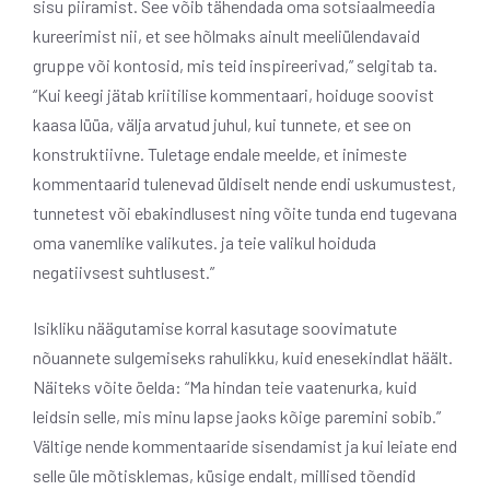
sisu piiramist. See võib tähendada oma sotsiaalmeedia
kureerimist nii, et see hõlmaks ainult meeliülendavaid
gruppe või kontosid, mis teid inspireerivad,” selgitab ta.
“Kui keegi jätab kriitilise kommentaari, hoiduge soovist
kaasa lüüa, välja arvatud juhul, kui tunnete, et see on
konstruktiivne. Tuletage endale meelde, et inimeste
kommentaarid tulenevad üldiselt nende endi uskumustest,
tunnetest või ebakindlusest ning võite tunda end tugevana
oma vanemlike valikutes. ja teie valikul hoiduda
negatiivsest suhtlusest.”
Isikliku näägutamise korral kasutage soovimatute
nõuannete sulgemiseks rahulikku, kuid enesekindlat häält.
Näiteks võite öelda: “Ma hindan teie vaatenurka, kuid
leidsin selle, mis minu lapse jaoks kõige paremini sobib.”
Vältige nende kommentaaride sisendamist ja kui leiate end
selle üle mõtisklemas, küsige endalt, millised tõendid