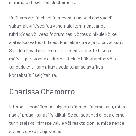
inimmõjust, selgitab dr Chamorro.
Dr Chamorro ütleb, et inimesed tunnevad end sageli
vabamalt kritiseerida vanemaid kommentaaride
rubriikides või veebifoorumites, võttes sihikule kõike
alates kasvatusstiilidest kuni ekraaniaja ja toiduvalikuni.
Sageli tulevad need kiired otsused võõrastelt, kes ei
mõista perekonna olukorda. “Onlain häbistamine võib
tunduda eriti karm, kuna seda tehakse avalikus
kontekstis,” selgitab ta.
Charissa Chamorro
Interneti anonüümsus julgustab inimesi ütlema asju, mida
nad ei pruugi kunagi isiklikult öelda, sest nad ei pea olema
tunnistajaks inimese valule või reaktsioonile, mida nende
sõnad võivad põhjustada.