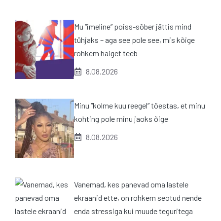
Mu “imeline” poiss-sõber jättis mind
tühjaks – aga see pole see, mis kõige
rohkem haiget teeb
8.08.2026
Minu “kolme kuu reegel” tõestas, et minu
kohting pole minu jaoks õige
8.08.2026
Vanemad, kes panevad oma lastele
ekraanid ette, on rohkem seotud nende
enda stressiga kui muude teguritega