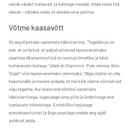
nende väidet toetavad, ja tuletage meelde, mida teate tõe
olevat – näiteks seda, et annate oma parima.
Võtme kaasavõtt
On aeg lõpetada vanemate häbistamine. “Tegelikkus on
see, et on leitud, et paljud erinevad lapsevanemaks
saamise lähenemisviisid on seotud õnnelike ja hästi
kohanevate lastega,” ütleb dr Chamorro. Pole olemas ühte
“õiget” viisi lapsevanemaks olemiseks. Väga oluline on olla
kaastundlik ja meeles pidada, et me kõik oleme võimelised
vigu tegema. Kui leiate end silmitsi vanemate
häbistamisega, tugevdage oma piire ja ümbritsege end
toetavate inimestega. Ennekõike harjutage
enesekaastunnet ja ärge unustage endale aeg-ajalt
puhkust anda.