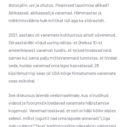
distsipliin, uni ja ohutus. Peamised taunimise allikad?
Abikaasad, abikaasad ja vanemad. Hämmastav ja
märkimisväärne hulk kriitikat tuli aga ka võõrastelt.
2021. aastaks oli vanemate kohtuotsus ainult süvenenud.
Sel aastal läbi viidud uuring näitas, et üheksa 10-st
ameeriklasest vanemat tundis, et teised hindavad neid,
samas kui sama palju mittevanemaid tunnistas, et hindab
seda, kuidas vanemad oma lapsi kasvatavad. 28
küsitletud riigi seas oli USA kõige hinnatumate vanemate
seas esikohal.
See diskursus laieneb veebimaailmale, kus viiruslikud
videod ja foorumid kirjeldavad vanemate häbistamise
kogemusi. Vanemad teatavad, et neil on häbi kõike alates
sellest, millist jogurtit nad oma lapsele annavad (“Liiga
palju suhkrut!”) kuni traditsioonilise päevahoiu valimiseni