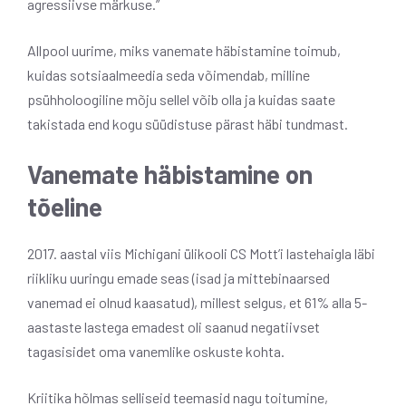
agressiivse märkuse.”
Allpool uurime, miks vanemate häbistamine toimub,
kuidas sotsiaalmeedia seda võimendab, milline
psühholoogiline mõju sellel võib olla ja kuidas saate
takistada end kogu süüdistuse pärast häbi tundmast.
Vanemate häbistamine on
tõeline
2017. aastal viis Michigani ülikooli CS Mott’i lastehaigla läbi
riikliku uuringu emade seas (isad ja mittebinaarsed
vanemad ei olnud kaasatud), millest selgus, et 61% alla 5-
aastaste lastega emadest oli saanud negatiivset
tagasisidet oma vanemlike oskuste kohta.
Kriitika hõlmas selliseid teemasid nagu toitumine,