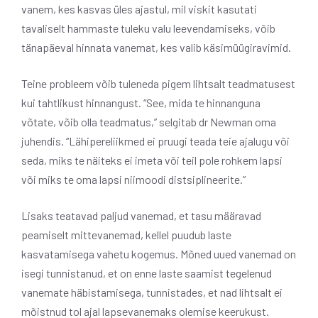
vanem, kes kasvas üles ajastul, mil viskit kasutati
tavaliselt hammaste tuleku valu leevendamiseks, võib
tänapäeval hinnata vanemat, kes valib käsimüügiravimid.
Teine probleem võib tuleneda pigem lihtsalt teadmatusest
kui tahtlikust hinnangust. “See, mida te hinnanguna
võtate, võib olla teadmatus,” selgitab dr Newman oma
juhendis. “Lähipereliikmed ei pruugi teada teie ajalugu või
seda, miks te näiteks ei imeta või teil pole rohkem lapsi
või miks te oma lapsi niimoodi distsiplineerite.”
Lisaks teatavad paljud vanemad, et tasu määravad
peamiselt mittevanemad, kellel puudub laste
kasvatamisega vahetu kogemus. Mõned uued vanemad on
isegi tunnistanud, et on enne laste saamist tegelenud
vanemate häbistamisega, tunnistades, et nad lihtsalt ei
mõistnud tol ajal lapsevanemaks olemise keerukust.