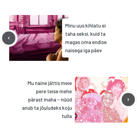
Minu uus kihlatu ei
taha seksi, kuid ta
magas oma endise
naisega iga päev
Mu naine jättis meie
pere teise mehe
pärast maha – nüüd
anub ta jõuludeks koju
tulla