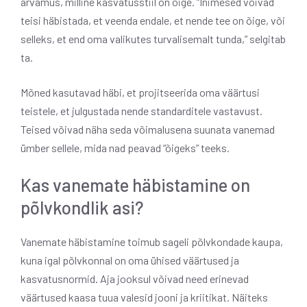
arvamus, milline kasvatusstiil on õige. “Inimesed võivad
teisi häbistada, et veenda endale, et nende tee on õige, või
selleks, et end oma valikutes turvalisemalt tunda,” selgitab
ta.
Mõned kasutavad häbi, et projitseerida oma väärtusi
teistele, et julgustada nende standarditele vastavust.
Teised võivad näha seda võimalusena suunata vanemad
ümber sellele, mida nad peavad “õigeks” teeks.
Kas vanemate häbistamine on
põlvkondlik asi?
Vanemate häbistamine toimub sageli põlvkondade kaupa,
kuna igal põlvkonnal on oma ühised väärtused ja
kasvatusnormid. Aja jooksul võivad need erinevad
väärtused kaasa tuua valesid jooni ja kriitikat. Näiteks