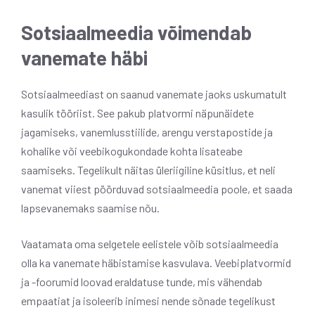
Sotsiaalmeedia võimendab
vanemate häbi
Sotsiaalmeediast on saanud vanemate jaoks uskumatult
kasulik tööriist. See pakub platvormi näpunäidete
jagamiseks, vanemlusstiilide, arengu verstapostide ja
kohalike või veebikogukondade kohta lisateabe
saamiseks. Tegelikult näitas üleriigiline küsitlus, et neli
vanemat viiest pöörduvad sotsiaalmeedia poole, et saada
lapsevanemaks saamise nõu.
Vaatamata oma selgetele eelistele võib sotsiaalmeedia
olla ka vanemate häbistamise kasvulava. Veebiplatvormid
ja -foorumid loovad eraldatuse tunde, mis vähendab
empaatiat ja isoleerib inimesi nende sõnade tegelikust