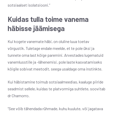
sotsiaalset isolatsiooni.”
Kuidas tulla toime vanema
häbisse jäämisega
Kui kogete vanemate häbi, on oluline luua toetav
võrgustik. Tuletage endale meelde, et te pole üksi ja
tunnete oma last kõige paremini. Arvestades lugematuid
vanemlusstiile ja -lähenemisi, pole laste kasvatamiseks
kõigile sobivat meetodit, seega usaldage oma instinkte.
Kui häbistamine toimub sotsiaalmeedias, kaaluge piiride
seadmist sellele, kuidas te platvormiga suhtlete, soovitab
dr Chamorro.
“See võib tähendada rühmade, kuhu kuulute, või jagatava