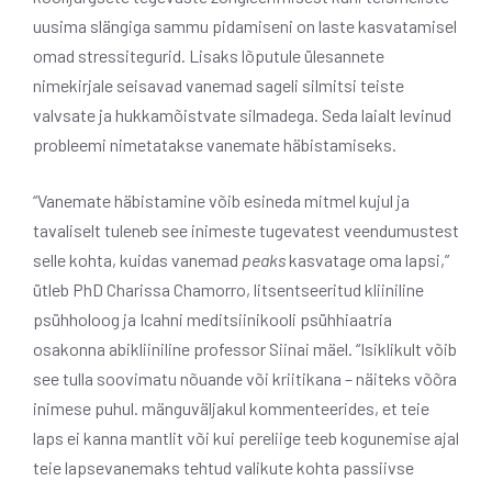
uusima slängiga sammu pidamiseni on laste kasvatamisel
omad stressitegurid. Lisaks lõputule ülesannete
nimekirjale seisavad vanemad sageli silmitsi teiste
valvsate ja hukkamõistvate silmadega. Seda laialt levinud
probleemi nimetatakse vanemate häbistamiseks.
“Vanemate häbistamine võib esineda mitmel kujul ja
tavaliselt tuleneb see inimeste tugevatest veendumustest
selle kohta, kuidas vanemad
peaks
kasvatage oma lapsi,”
ütleb PhD Charissa Chamorro, litsentseeritud kliiniline
psühholoog ja Icahni meditsiinikooli psühhiaatria
osakonna abikliiniline professor Siinai mäel. “Isiklikult võib
see tulla soovimatu nõuande või kriitikana – näiteks võõra
inimese puhul. mänguväljakul kommenteerides, et teie
laps ei kanna mantlit või kui pereliige teeb kogunemise ajal
teie lapsevanemaks tehtud valikute kohta passiivse