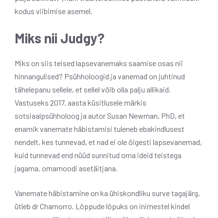
kodus viibimise asemel.
Miks nii Judgy?
Miks on siis teised lapsevanemaks saamise osas nii
hinnangulised? Psühholoogid ja vanemad on juhtinud
tähelepanu sellele, et sellel võib olla palju allikaid.
Vastuseks 2017. aasta küsitlusele märkis
sotsiaalpsühholoog ja autor Susan Newman, PhD, et
enamik vanemate häbistamisi tuleneb ebakindlusest
nendelt, kes tunnevad, et nad ei ole õigesti lapsevanemad,
kuid tunnevad end nüüd sunnitud oma ideid teistega
jagama. omamoodi asetäitjana.
Vanemate häbistamine on ka ühiskondliku surve tagajärg,
ütleb dr Chamorro. Lõppude lõpuks on inimestel kindel