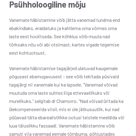
Psühholoogiline mõju
Vanemate häbistamine võib jätta vanemad tundma end
ebakindlaks, eraldatuks ja kahtlema oma võimes oma
laste eest hoolitseda. See kõhklus võib muuta nad
tõrksaks nõu või abi otsimast, kartes vigade tegemise
eest kohtuotsust.
Vanemate häbistamise tagajärjed ulatuvad kaugemale
põgusast ebamugavusest – see võib tekitada püsivaid
tagajärgi nii vanemale kui ka lapsele. “Vanemad võivad
muutuda oma laste suhtes liiga ettevaatlikuks või
murelikuks,” selgitab dr Chamorro. “Nad võivad üritada ka
ülekompenseerida viisil, mis ei ole jätkusuutlik, kui nad
püüavad täita ebarealistlikke ootusi teistele meeldida või
luua täiuslikku fassaadi. Vanemate häbistamine võib
samuti viia vanemad eemale tõmbuma, põhjustades