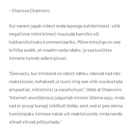
– Charissa Chamorro
Kui vanem jagab videot enda lapsega suhtlemisest, võib
negatiivne mõte kiiresti muutuda karmiks või
hukkamõistvaks kommentaariks. Mõne minutiga on see
kriitika avalik, et maailm seda näeks, ja vastuvõttev
inimene tunneb selle kipitust.
“Seevastu, kui inimesed on näost näkku, näevad nad näo
reaktsioone, kehakeelt ja tooni ning see võib soodustada
empaatiat, mõistmist ja vaoshoitust,” ütleb dr Chamorro.
“Interneti anonüümsus julgustab inimesi ütlema asju, mida
nad ei pruugi kunagi isiklikult öelda, sest nad ei pea olema
tunnistajaks inimese valule või reaktsioonile, mida nende
sõnad võivad põhjustada.”