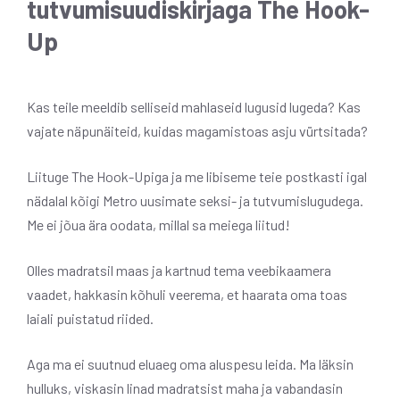
tutvumisuudiskirjaga The Hook-
Up
Kas teile meeldib selliseid mahlaseid lugusid lugeda? Kas
vajate näpunäiteid, kuidas magamistoas asju vürtsitada?
Liituge The Hook-Upiga ja me libiseme teie postkasti igal
nädalal kõigi Metro uusimate seksi- ja tutvumislugudega.
Me ei jõua ära oodata, millal sa meiega liitud!
Olles madratsil maas ja kartnud tema veebikaamera
vaadet, hakkasin kõhuli veerema, et haarata oma toas
laiali puistatud riided.
Aga ma ei suutnud eluaeg oma aluspesu leida. Ma läksin
hulluks, viskasin linad madratsist maha ja vabandasin