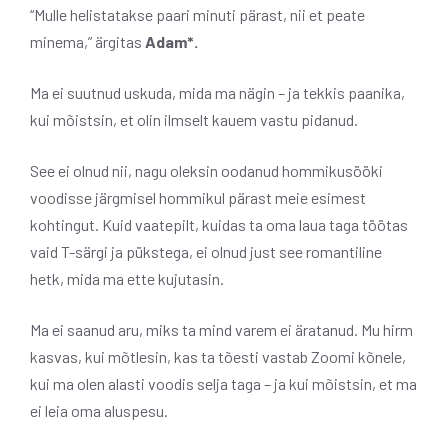
“Mulle helistatakse paari minuti pärast, nii et peate
minema,” ärgitas
Adam*.
Ma ei suutnud uskuda, mida ma nägin – ja tekkis paanika,
kui mõistsin, et olin ilmselt kauem vastu pidanud.
See ei olnud nii, nagu oleksin oodanud hommikusööki
voodisse järgmisel hommikul pärast meie esimest
kohtingut. Kuid vaatepilt, kuidas ta oma laua taga töötas
vaid T-särgi ja pükstega, ei olnud just see romantiline
hetk, mida ma ette kujutasin.
Ma ei saanud aru, miks ta mind varem ei äratanud. Mu hirm
kasvas, kui mõtlesin, kas ta tõesti vastab Zoomi kõnele,
kui ma olen alasti voodis selja taga – ja kui mõistsin, et ma
ei leia oma aluspesu.