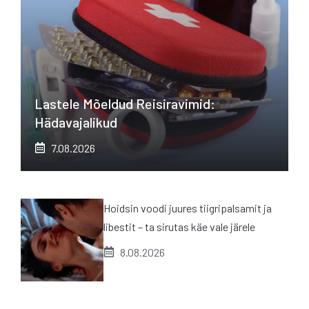
Lastele Mõeldud Reisiravimid:
Hädavajalikud
7.08.2026
Hoidsin voodi juures tiigripalsamit ja
libestit – ta sirutas käe vale järele
8.08.2026