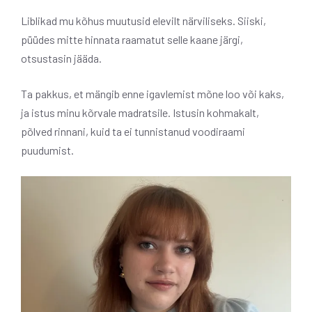
Liblikad mu kõhus muutusid elevilt närviliseks. Siiski,
püüdes mitte hinnata raamatut selle kaane järgi,
otsustasin jääda.
Ta pakkus, et mängib enne igavlemist mõne loo või kaks,
ja istus minu kõrvale madratsile. Istusin kohmakalt,
põlved rinnani, kuid ta ei tunnistanud voodiraami
puudumist.