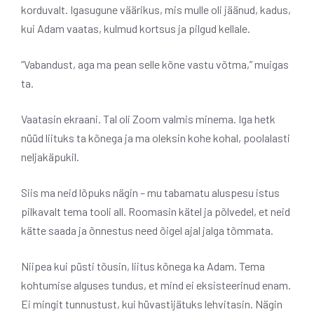
korduvalt. Igasugune väärikus, mis mulle oli jäänud, kadus,
kui Adam vaatas, kulmud kortsus ja pilgud kellale.
“Vabandust, aga ma pean selle kõne vastu võtma,” muigas
ta.
Vaatasin ekraani. Tal oli Zoom valmis minema. Iga hetk
nüüd liituks ta kõnega ja ma oleksin kohe kohal, poolalasti
neljakäpukil.
Siis ma neid lõpuks nägin – mu tabamatu aluspesu istus
pilkavalt tema tooli all. Roomasin kätel ja põlvedel, et neid
kätte saada ja õnnestus need õigel ajal jalga tõmmata.
Niipea kui püsti tõusin, liitus kõnega ka Adam. Tema
kohtumise alguses tundus, et mind ei eksisteerinud enam.
Ei mingit tunnustust, kui hüvastijätuks lehvitasin. Nägin