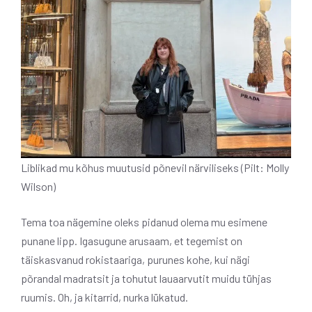
Liblikad mu kõhus muutusid põnevil närviliseks (Pilt: Molly
Wilson)
Tema toa nägemine oleks pidanud olema mu esimene
punane lipp. Igasugune arusaam, et tegemist on
täiskasvanud rokistaariga, purunes kohe, kui nägi
põrandal madratsit ja tohutut lauaarvutit muidu tühjas
ruumis. Oh, ja kitarrid, nurka lükatud.