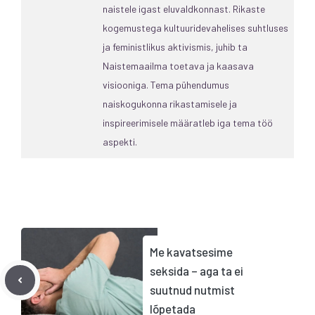
naistele igast eluvaldkonnast. Rikaste
kogemustega kultuuridevahelises suhtluses
ja feministlikus aktivismis, juhib ta
Naistemaailma toetava ja kaasava
visiooniga. Tema pühendumus
naiskogukonna rikastamisele ja
inspireerimisele määratleb iga tema töö
aspekti.
Me kavatsesime
seksida – aga ta ei
suutnud nutmist
lõpetada