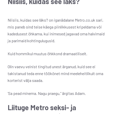
Niisiis, kuidas see läks?
Niisiis, kuidas see läks? on iganädalane Metro.co.uk sari,
mis paneb sind teise käega piinlikkusest kripeldama või
kadedusest õhkama, kui inimesed jagavad oma halvimaid
ja parimaid kohtingulugusid.
Kuid hommikul muutus õhkkond dramaatiliselt.
Olin vaevu veinist tingitud unest ärganud, kuid see ei
takistanud teda enne töökõnet mind meeleheitlikult oma
korterist välja saada.
‘Sa pead minema. Nagu praegu,” ärgitas Adam.
Liituge Metro seksi- ja