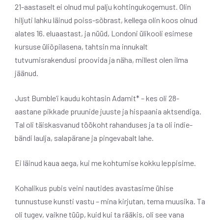
21-aastaselt ei olnud mul palju kohtingukogemust. Olin
hiljuti lahku läinud poiss-sõbrast, kellega olin koos olnud
alates 16. eluaastast, ja nüüd, Londoni ülikooli esimese
kursuse üliõpilasena, tahtsin ma innukalt
tutvumisrakendusi proovida ja näha, millest olen ilma
jäänud.
Just Bumble’i kaudu kohtasin Adamit* – kes oli 28-
aastane pikkade pruunide juuste ja hispaania aktsendiga.
Tal oli täiskasvanud töökoht rahanduses ja ta oli indie-
bändi laulja, salapärane ja pingevabalt lahe.
Ei läinud kaua aega, kui me kohtumise kokku leppisime.
Kohalikus pubis veini nautides avastasime ühise
tunnustuse kunsti vastu – mina kirjutan, tema muusika. Ta
oli tugev, vaikne tüüp, kuid kui ta rääkis, oli see vana