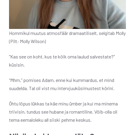
Hommikul muutus atmosfäär dramaatiliselt, selgitab Molly
(Pilt: Molly Wilson)
“Kas see on koht, kus te kõik oma laulud salvestate?”
küsisin.
“Mhm,” pomises Adam, enne kui kummardus, et mind
suudelda. Tal oli vist mu intervjuuküsimustest kõrini.
Õhtu lõpus lükkas ta käe minu ümber ja kui ma minema
triivisin, tundus see hubane ja romantiline. Võib-olla oli
tema eemaloleku all siiski pehme keskus.