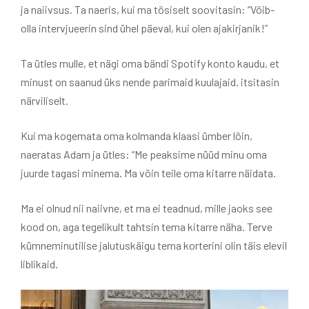
ja naiivsus. Ta naeris, kui ma tõsiselt soovitasin: “Võib-
olla intervjueerin sind ühel päeval, kui olen ajakirjanik!”
Ta ütles mulle, et nägi oma bändi Spotify konto kaudu, et
minust on saanud üks nende parimaid kuulajaid. itsitasin
närviliselt.
Kui ma kogemata oma kolmanda klaasi ümber lõin,
naeratas Adam ja ütles: “Me peaksime nüüd minu oma
juurde tagasi minema. Ma võin teile oma kitarre näidata.
Ma ei olnud nii naiivne, et ma ei teadnud, mille jaoks see
kood on, aga tegelikult tahtsin tema kitarre näha. Terve
kümneminutilise jalutuskäigu tema korterini olin täis elevil
liblikaid.