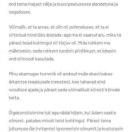
end tema majast välja ja bussipeatusesse alandatuna ja
segaduses.
Võimalik, et ta arvas, et olin nii pohmeluses, et ta ei
viitsinud mind üles äratada; aga ma ei saanud aru, miks ta
pärast head kohtingut nii tõrjuv oli. Mida rohkem ma
mäletsesin, seda rohkem tundsin piinlikkust, et lubasin
end niimoodi kasutada.
Minu ebamugav hommik oli andnud mulle ebaviisakas
ärkamise reaalsusele meestest, kes tahavad sind
voodisse ajada ja pärast seda võimalikult kiiresti kõrvale
heita.
Õigeksmõistmine tuli aga nädal hiljem, kui Adam saatis
sõnumi, paludes minult teist kohtingut. Pärast tema
jultumuse üle irvitamist ignoreerisin sõnumit ja kustutasin