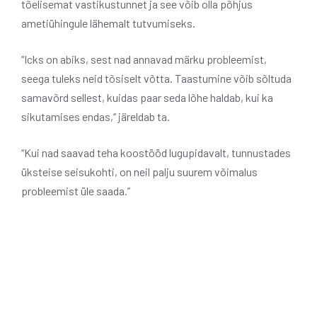
tõelisemat vastikustunnet ja see võib olla põhjus
ametiühingule lähemalt tutvumiseks.
“Icks on abiks, sest nad annavad märku probleemist,
seega tuleks neid tõsiselt võtta. Taastumine võib sõltuda
samavõrd sellest, kuidas paar seda lõhe haldab, kui ka
sikutamises endas,“ järeldab ta.
“Kui nad saavad teha koostööd lugupidavalt, tunnustades
üksteise seisukohti, on neil palju suurem võimalus
probleemist üle saada.”