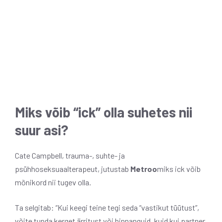
Miks võib “ick” olla suhetes nii
suur asi?
Cate Campbell, trauma-, suhte- ja
psühhoseksuaalterapeut, jutustab
Metroo
miks ick võib
mõnikord nii tugev olla.
Ta selgitab: “Kui keegi teine ​​tegi seda “vastikut tüütust”,
võite tunda kerget ärritust või hinnanguid, kuid kui partner