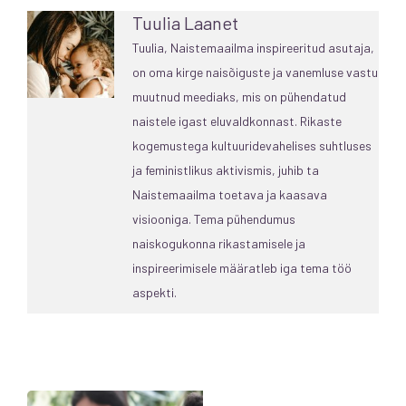
Tuulia Laanet
Tuulia, Naistemaailma inspireeritud asutaja,
on oma kirge naisõiguste ja vanemluse vastu
muutnud meediaks, mis on pühendatud
naistele igast eluvaldkonnast. Rikaste
kogemustega kultuuridevahelises suhtluses
ja feministlikus aktivismis, juhib ta
Naistemaailma toetava ja kaasava
visiooniga. Tema pühendumus
naiskogukonna rikastamisele ja
inspireerimisele määratleb iga tema töö
aspekti.