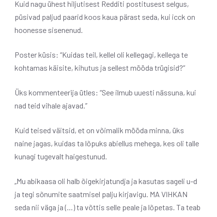
Kuid nagu ühest hiljutisest Redditi postitusest selgus,
püsivad paljud paarid koos kaua pärast seda, kui icck on
hoonesse sisenenud.
Poster küsis: “Kuidas teil, kellel oli kellegagi, kellega te
kohtamas käisite, kihutus ja sellest mööda trügisid?”
Üks kommenteerija ütles: “See ilmub uuesti nässuna, kui
nad teid vihale ajavad.”
Kuid teised väitsid, et on võimalik mööda minna, üks
naine jagas, kuidas ta lõpuks abiellus mehega, kes oli talle
kunagi tugevalt haigestunud.
„Mu abikaasa oli halb õigekirjatundja ja kasutas sageli u-d
ja tegi sõnumite saatmisel palju kirjavigu. MA VIHKAN
seda nii väga ja (…) ta võttis selle peale ja lõpetas. Ta teab