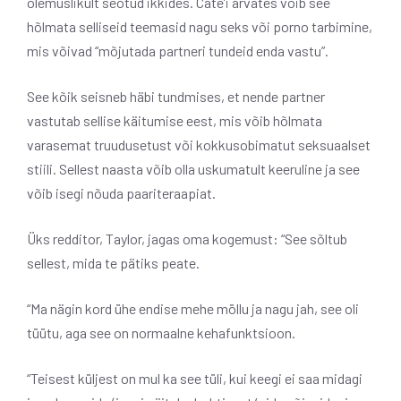
olemuslikult seotud ikkides. Cate’i arvates võib see
hõlmata selliseid teemasid nagu seks või porno tarbimine,
mis võivad “mõjutada partneri tundeid enda vastu”.
See kõik seisneb häbi tundmises, et nende partner
vastutab sellise käitumise eest, mis võib hõlmata
varasemat truudusetust või kokkusobimatut seksuaalset
stiili. Sellest naasta võib olla uskumatult keeruline ja see
võib isegi nõuda paariteraapiat.
Üks redditor, Taylor, jagas oma kogemust: “See sõltub
sellest, mida te pätiks peate.
“Ma nägin kord ühe endise mehe möllu ja nagu jah, see oli
tüütu, aga see on normaalne kehafunktsioon.
“Teisest küljest on mul ka see tüli, kui keegi ei saa midagi