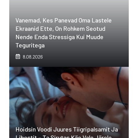
Vanemad, Kes Panevad Oma Lastele
Ekraanid Ette, On Rohkem Seotud
Nende Enda Stressiga Kui Muude
Teguritega
8.08.2026
Hoidsin Voodi Juures Tiigripalsamit Ja
Libestit – Ta Sirutas Käe Vale Järele