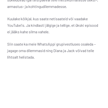
armastus- ja kohtingudilemmadesse.
Kuulake kõikjal, kus saate netisaateid või vaadake
YouTube’is. Ja kindlasti jälgige ja tellige, et ükski episood
ei jääks kahe silma vahele.
Siin saate ka meie WhatsAppi grupivestluses osaleda –
jagage oma dilemmasid ning Diana ja Jack võivad teile
lihtsalt helistada.