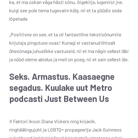
ka, et ma oskan väga hästi sõnu, õigekirja, lugemist jne,
kuigi see pole tema tugevaim külg. nii et ta püüdis seda
lõpetada
„Positiivne on see, et ta oli fantastiline tekstisõnumite
kirjutaja pingutuse osas! Kunagi ei vastanud lihtsalt
ühesõnaga juhuslikke vastuseid, nii et ma nägin sellest läbi
ja nüüd oleme abielus ja meil on poeg, nii et sain sellest üle.
Seks. Armastus. Kaasaegne
segadus. Kuulake uut Metro
podcasti Just Between Us
X Faktori ikoon Diana Vickers ning kirjanik,
ringhäälingujuht ja LGBTQ+ propageerija Jack Guinness
sukelduvad igal teisipäeval teie metsikuimatesse seksi-,