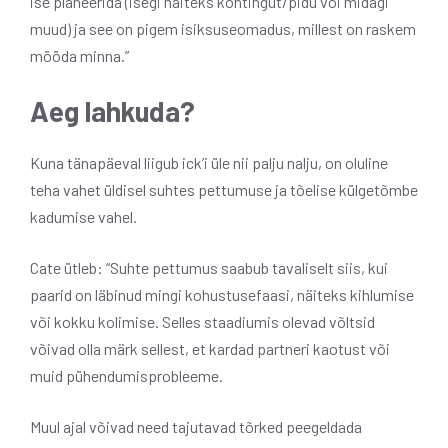
ise planeerida (isegi näiteks kohtingut/pidu või midagi
muud) ja see on pigem isiksuseomadus, millest on raskem
mööda minna.”
Aeg lahkuda?
Kuna tänapäeval liigub ick’i üle nii palju nalju, on oluline
teha vahet üldisel suhtes pettumuse ja tõelise külgetõmbe
kadumise vahel.
Cate ütleb: “Suhte pettumus saabub tavaliselt siis, kui
paarid on läbinud mingi kohustusefaasi, näiteks kihlumise
või kokku kolimise. Selles staadiumis olevad võltsid
võivad olla märk sellest, et kardad partneri kaotust või
muid pühendumisprobleeme.
Muul ajal võivad need tajutavad tõrked peegeldada