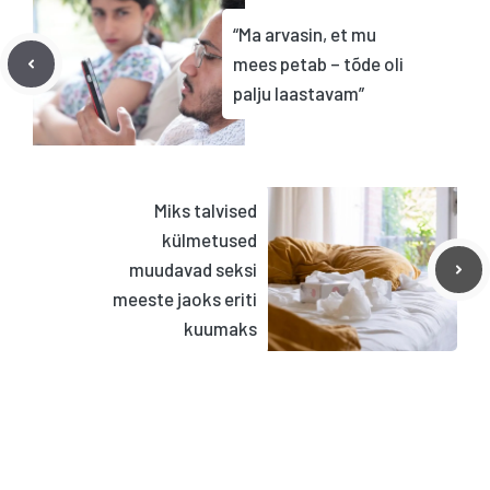
“Ma arvasin, et mu
mees petab – tõde oli
palju laastavam”
Miks talvised
külmetused
muudavad seksi
meeste jaoks eriti
kuumaks