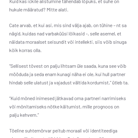
Kuid kas ickile alistumine tähendab lõpuks, et suhe on
hukule määratud? Mitte alati.
Cate arvab, et kui asi, mis sind välja ajab, on tühine – nt sa
nägid, kuidas nad varbaküüsi lõikasid –, selle asemel, et
näidata moraalset seisundit või intellekti, siis võib sinuga
kõik korras olla.
“Sellisest tõvest on palju lihtsam üle saada, kuna see võib
mööduda ja seda enam kunagi näha ei ole, kui hull partner
hindab selle ulatust ja vajadust vältida kordumist,” ütleb ta.
“Kuid mõned inimesed jätkavad oma partneri narrimiseks
või mõnitamiseks nõtke käitumist, mille prognoos on
palju kehvem.”
Tõeline suhtemõrvar peitub moraali või identiteediga