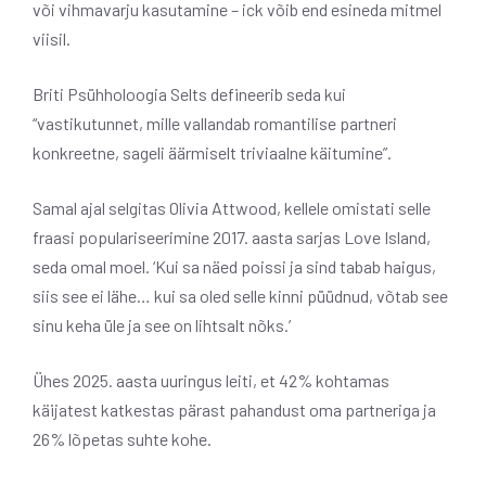
või vihmavarju kasutamine – ick võib end esineda mitmel
viisil.
Briti Psühholoogia Selts defineerib seda kui
“vastikutunnet, mille vallandab romantilise partneri
konkreetne, sageli äärmiselt triviaalne käitumine”.
Samal ajal selgitas Olivia Attwood, kellele omistati selle
fraasi populariseerimine 2017. aasta sarjas Love Island,
seda omal moel. ‘Kui sa näed poissi ja sind tabab haigus,
siis see ei lähe… kui sa oled selle kinni püüdnud, võtab see
sinu keha üle ja see on lihtsalt nõks.’
Ühes 2025. aasta uuringus leiti, et 42% kohtamas
käijatest katkestas pärast pahandust oma partneriga ja
26% lõpetas suhte kohe.