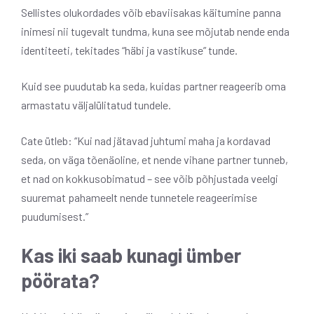
Sellistes olukordades võib ebaviisakas käitumine panna
inimesi nii tugevalt tundma, kuna see mõjutab nende enda
identiteeti, tekitades “häbi ja vastikuse” tunde.
Kuid see puudutab ka seda, kuidas partner reageerib oma
armastatu väljalülitatud tundele.
Cate ütleb: “Kui nad jätavad juhtumi maha ja kordavad
seda, on väga tõenäoline, et nende vihane partner tunneb,
et nad on kokkusobimatud – see võib põhjustada veelgi
suuremat pahameelt nende tunnetele reageerimise
puudumisest.”
Kas iki saab kunagi ümber
pöörata?