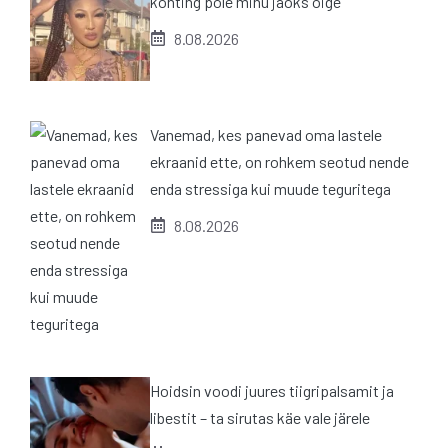
kohting pole minu jaoks õige
8.08.2026
Vanemad, kes panevad oma lastele
ekraanid ette, on rohkem seotud nende
enda stressiga kui muude teguritega
8.08.2026
Hoidsin voodi juures tiigripalsamit ja
libestit – ta sirutas käe vale järele