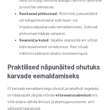
naha fototüüp, kliiniline ajalugu, ravimite tarbimine
ja muttide olemasolu.
Ravitavad piirkonnad:
Mitte kõik juuksetüübid
või kehapiirkonnad ei sobi laser- või
impulssvalguskarvade eemaldamiseks. Sobivad
piirkonnad määrab nahaarst.
Seansid ja kulud:
Vajalike seansside arv sõltub
individuaalsetest omadustest. Ravi nõuab
märkimisväärseid rahalisi investeeringuid.
Praktilised näpunäited ohutuks
karvade eemaldamiseks
Et karvade eemaldamisega ohutult ja rahulikult tegeleda,
on hädavajalik järgida mõnda
ettevaatusabinõud
mis
võib aidata vältida ärritust ja ebamugavustunnet, eriti
väikestel tüdrukutel.