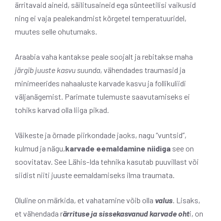
ärritavaid aineid, säilitusaineid ega sünteetilisi vaikusid
ning ei vaja pealekandmist kõrgetel temperatuuridel,
muutes selle ohutumaks.
Araabia vaha kantakse peale soojalt ja rebitakse maha
järgib juuste kasvu suunda
, vähendades traumasid ja
minimeerides nahaaluste karvade kasvu ja follikuliidi
väljanägemist. Parimate tulemuste saavutamiseks ei
tohiks karvad olla liiga pikad.
Väikeste ja õrnade piirkondade jaoks, nagu “vuntsid”,
kulmud ja nägu,
karvade eemaldamine niidiga
see on
soovitatav. See Lähis-Ida tehnika kasutab puuvillast või
siidist niiti juuste eemaldamiseks ilma traumata.
Oluline on märkida, et vahatamine võib olla
valus
. Lisaks,
et vähendada r
ärrituse ja sissekasvanud karvade oht
i, on