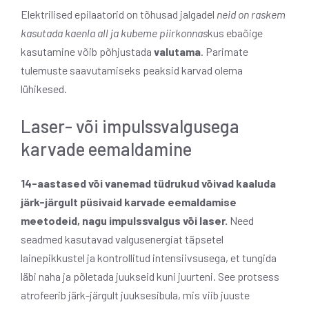
Elektrilised epilaatorid on tõhusad jalgadel
neid on raskem
kasutada kaenla all ja kubeme piirkonnas
kus ebaõige
kasutamine võib põhjustada
valutama
. Parimate
tulemuste saavutamiseks peaksid karvad olema
lühikesed.
Laser- või impulssvalgusega
karvade eemaldamine
14-aastased või vanemad tüdrukud võivad kaaluda
järk-järgult püsivaid karvade eemaldamise
meetodeid, nagu impulssvalgus või laser.
Need
seadmed kasutavad valgusenergiat täpsetel
lainepikkustel ja kontrollitud intensiivsusega, et tungida
läbi naha ja põletada juukseid kuni juurteni. See protsess
atrofeerib järk-järgult juuksesibula, mis viib juuste