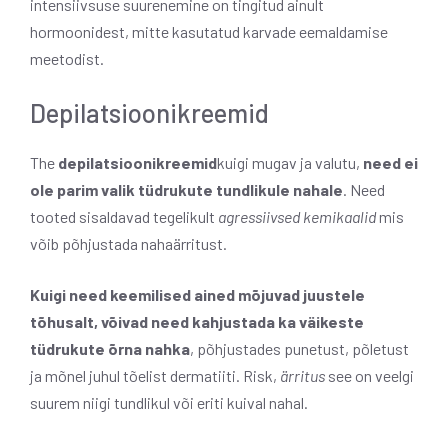
intensiivsuse suurenemine on tingitud ainult
hormoonidest, mitte kasutatud karvade eemaldamise
meetodist.
Depilatsioonikreemid
The
depilatsioonikreemid
kuigi mugav ja valutu,
need ei
ole parim valik tüdrukute tundlikule nahale
. Need
tooted sisaldavad tegelikult
agressiivsed kemikaalid
mis
võib põhjustada nahaärritust.
Kuigi need keemilised ained mõjuvad juustele
tõhusalt, võivad need kahjustada ka väikeste
tüdrukute õrna nahka
, põhjustades punetust, põletust
ja mõnel juhul tõelist dermatiiti. Risk,
ärritus
see on veelgi
suurem niigi tundlikul või eriti kuival nahal.