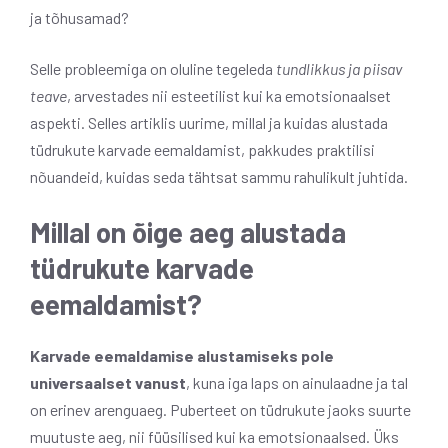
ja tõhusamad?
Selle probleemiga on oluline tegeleda
tundlikkus ja piisav
teave
, arvestades nii esteetilist kui ka emotsionaalset
aspekti. Selles artiklis uurime, millal ja kuidas alustada
tüdrukute karvade eemaldamist, pakkudes praktilisi
nõuandeid, kuidas seda tähtsat sammu rahulikult juhtida.
Millal on õige aeg alustada
tüdrukute karvade
eemaldamist?
Karvade eemaldamise alustamiseks pole
universaalset vanust
, kuna iga laps on ainulaadne ja tal
on erinev arenguaeg. Puberteet on tüdrukute jaoks suurte
muutuste aeg, nii füüsilised kui ka emotsionaalsed. Üks