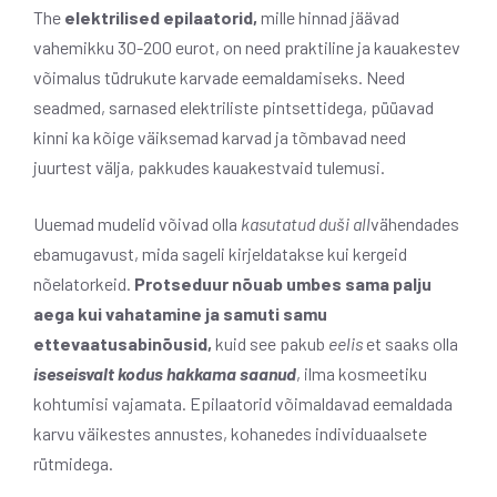
The
elektrilised epilaatorid,
mille hinnad jäävad
vahemikku 30-200 eurot, on need praktiline ja kauakestev
võimalus tüdrukute karvade eemaldamiseks. Need
seadmed, sarnased elektriliste pintsettidega, püüavad
kinni ka kõige väiksemad karvad ja tõmbavad need
juurtest välja, pakkudes kauakestvaid tulemusi.
Uuemad mudelid võivad olla
kasutatud duši all
vähendades
ebamugavust, mida sageli kirjeldatakse kui kergeid
nõelatorkeid.
Protseduur nõuab umbes sama palju
aega kui vahatamine ja samuti samu
ettevaatusabinõusid,
kuid see pakub
eelis
et saaks olla
iseseisvalt kodus hakkama saanud
, ilma kosmeetiku
kohtumisi vajamata. Epilaatorid võimaldavad eemaldada
karvu väikestes annustes, kohanedes individuaalsete
rütmidega.