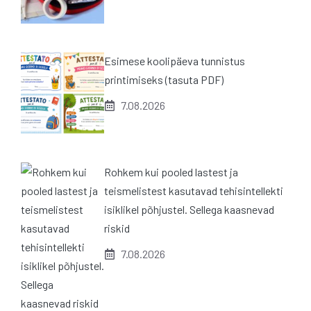
Esimese koolipäeva tunnistus
printimiseks (tasuta PDF)
7.08.2026
Rohkem kui pooled lastest ja
teismelistest kasutavad tehisintellekti
isiklikel põhjustel. Sellega kaasnevad
riskid
7.08.2026