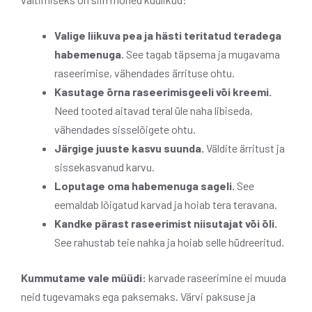
Valige liikuva pea ja hästi teritatud teradega
habemenuga.
See tagab täpsema ja mugavama
raseerimise, vähendades ärrituse ohtu.
Kasutage õrna raseerimisgeeli või kreemi.
Need tooted aitavad teral üle naha libiseda,
vähendades sisselõigete ohtu.
Järgige juuste kasvu suunda.
Väldite ärritust ja
sissekasvanud karvu.
Loputage oma habemenuga sageli.
See
eemaldab lõigatud karvad ja hoiab tera teravana.
Kandke pärast raseerimist niisutajat või õli.
See rahustab teie nahka ja hoiab selle hüdreeritud.
Kummutame vale müüdi:
karvade raseerimine ei muuda
neid tugevamaks ega paksemaks. Värvi paksuse ja