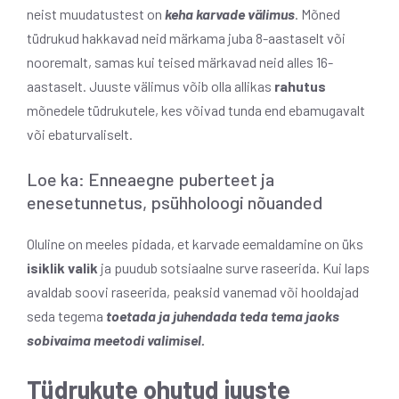
neist muudatustest on
keha karvade välimus
. Mõned
tüdrukud hakkavad neid märkama juba 8-aastaselt või
nooremalt, samas kui teised märkavad neid alles 16-
aastaselt. Juuste välimus võib olla allikas
rahutus
mõnedele tüdrukutele, kes võivad tunda end ebamugavalt
või ebaturvaliselt.
Loe ka: Enneaegne puberteet ja
enesetunnetus, psühholoogi nõuanded
Oluline on meeles pidada, et karvade eemaldamine on üks
isiklik valik
ja puudub sotsiaalne surve raseerida. Kui laps
avaldab soovi raseerida, peaksid vanemad või hooldajad
seda tegema
toetada ja juhendada teda tema jaoks
sobivaima meetodi valimisel.
Tüdrukute ohutud juuste