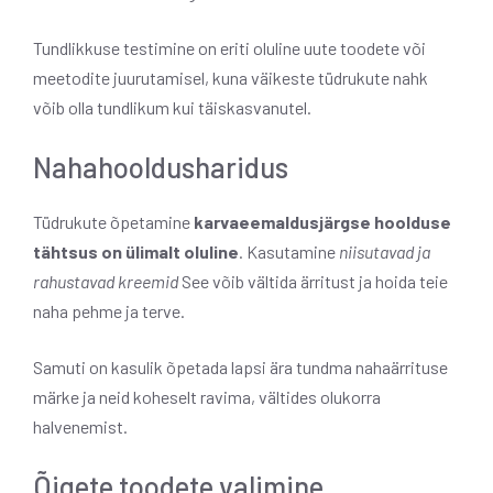
Tundlikkuse testimine on eriti oluline uute toodete või
meetodite juurutamisel, kuna väikeste tüdrukute nahk
võib olla tundlikum kui täiskasvanutel.
Nahahooldusharidus
Tüdrukute õpetamine
karvaeemaldusjärgse hoolduse
tähtsus on ülimalt oluline
. Kasutamine
niisutavad ja
rahustavad kreemid
See võib vältida ärritust ja hoida teie
naha pehme ja terve.
Samuti on kasulik õpetada lapsi ära tundma nahaärrituse
märke ja neid koheselt ravima, vältides olukorra
halvenemist.
Õigete toodete valimine