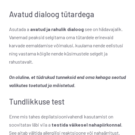
Avatud dialoog tütardega
Asutada a
avatud ja rahulik dialoog
see on hädavajalik.
Vanemad peaksid selgitama oma tütardele erinevaid
karvade eemaldamise võimalusi, kuulama nende eelistusi
ning vastama kõigile nende küsimustele selgelt ja
rahustavalt.
On oluline, et tüdrukud tunneksid end oma kehaga seotud
valikutes toetatud ja mõistetud.
Tundlikkuse test
Enne mis tahes depilatsioonivahendi kasutamist on
soovitatav läbi viia a
testida väikesel nahapiirkonnal
.
See aitab vältida allergilisi reaktsioone või nahaärritust.