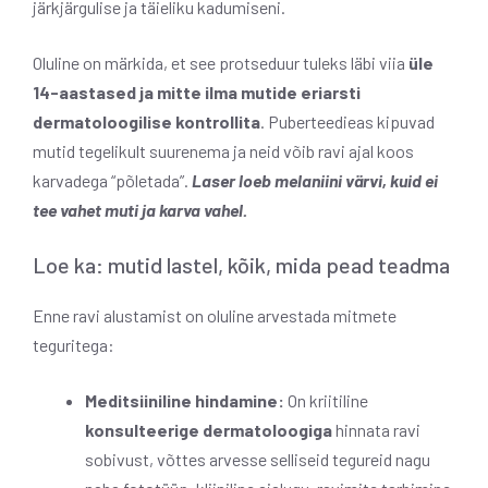
järkjärgulise ja täieliku kadumiseni.
Oluline on märkida, et see protseduur tuleks läbi viia
üle
14-aastased ja mitte ilma mutide eriarsti
dermatoloogilise kontrollita
. Puberteedieas kipuvad
mutid tegelikult suurenema ja neid võib ravi ajal koos
karvadega “põletada”.
Laser loeb melaniini värvi, kuid ei
tee vahet muti ja karva vahel.
Loe ka: mutid lastel, kõik, mida pead teadma
Enne ravi alustamist on oluline arvestada mitmete
teguritega:
Meditsiiniline hindamine:
On kriitiline
konsulteerige dermatoloogiga
hinnata ravi
sobivust, võttes arvesse selliseid tegureid nagu