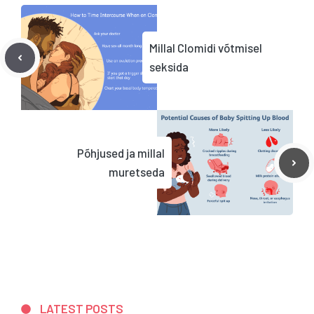
Millal Clomidi võtmisel
seksida
Põhjused ja millal
muretseda
LATEST POSTS