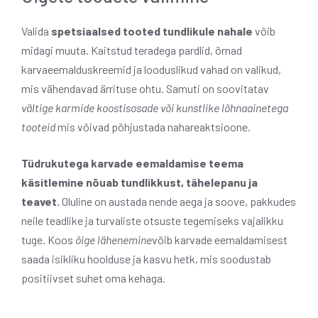
Valida
spetsiaalsed tooted tundlikule nahale
võib
midagi muuta. Kaitstud teradega pardlid, õrnad
karvaeemalduskreemid ja looduslikud vahad on valikud,
mis vähendavad ärrituse ohtu. Samuti on soovitatav
vältige karmide koostisosade või kunstlike lõhnaainetega
tooteid
mis võivad põhjustada nahareaktsioone.
Tüdrukutega karvade eemaldamise teema
käsitlemine nõuab tundlikkust, tähelepanu ja
teavet.
Oluline on austada nende aega ja soove, pakkudes
neile teadlike ja turvaliste otsuste tegemiseks vajalikku
tuge. Koos
õige lähenemine
võib karvade eemaldamisest
saada isikliku hoolduse ja kasvu hetk, mis soodustab
positiivset suhet oma kehaga.