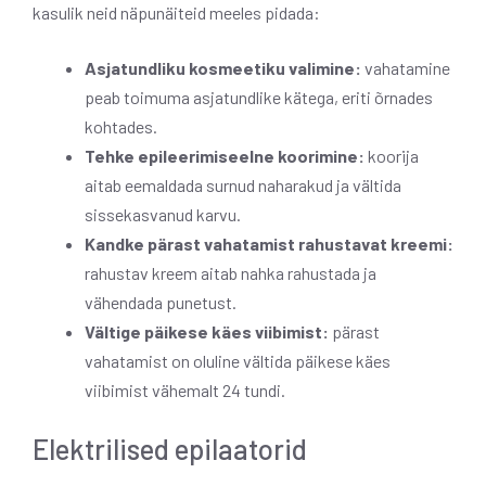
kasulik neid näpunäiteid meeles pidada:
Asjatundliku kosmeetiku valimine:
vahatamine
peab toimuma asjatundlike kätega, eriti õrnades
kohtades.
Tehke epileerimiseelne koorimine:
koorija
aitab eemaldada surnud naharakud ja vältida
sissekasvanud karvu.
Kandke pärast vahatamist rahustavat kreemi:
rahustav kreem aitab nahka rahustada ja
vähendada punetust.
Vältige päikese käes viibimist:
pärast
vahatamist on oluline vältida päikese käes
viibimist vähemalt 24 tundi.
Elektrilised epilaatorid