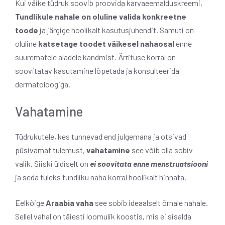
Kui väike tüdruk soovib proovida karvaeemalduskreemi,
Tundlikule nahale on oluline valida konkreetne
toode
ja järgige hoolikalt kasutusjuhendit. Samuti on
oluline
katsetage toodet väikesel nahaosal
enne
suurematele aladele kandmist. Ärrituse korral on
soovitatav kasutamine lõpetada ja konsulteerida
dermatoloogiga.
Vahatamine
Tüdrukutele, kes tunnevad end julgemana ja otsivad
püsivamat tulemust,
vahatamine
see võib olla sobiv
valik. Siiski üldiselt on
ei soovitata enne menstruatsiooni
ja seda tuleks tundliku naha korral hoolikalt hinnata.
Eelkõige
Araabia vaha
see sobib ideaalselt õrnale nahale.
Sellel vahal on täiesti loomulik koostis, mis ei sisalda