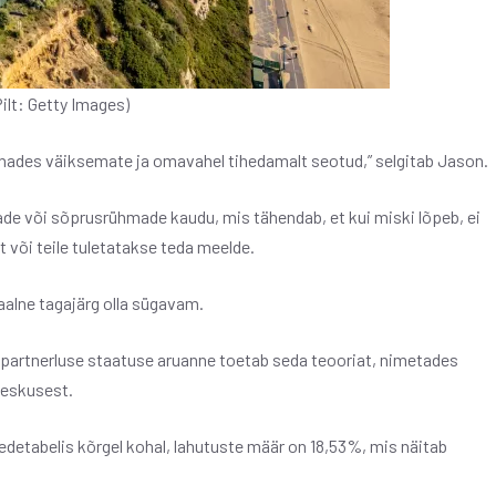
lt: Getty Images)
nnades väiksemate ja omavahel tihedamalt seotud,” selgitab Jason.
tade või sõprusrühmade kaudu, mis tähendab, et kui miski lõpeb, ei
t või teile tuletatakse teda meelde.
naalne tagajärg olla sügavam.
u partnerluse staatuse aruanne toetab seda teooriat, nimetades
keskusest.
detabelis kõrgel kohal, lahutuste määr on 18,53%, mis näitab