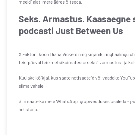
meeldi alati mere ääres õitseda.
Seks. Armastus. Kaasaegne s
podcasti Just Between Us
X Faktori ikoon Diana Vickers ning kirjanik, ringhäälinguj
teisipäeval teie metsikuimatesse seksi-, armastus- ja k
Kuulake kõikjal, kus saate netisaateid või vaadake YouTube’i
silma vahele.
Siin saate ka meie WhatsAppi grupivestluses osaleda – jag
helistada.