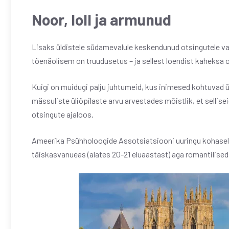
Noor, loll ja armunud
Lisaks üldistele südamevalule keskendunud otsingutele va
tõenäolisem on truudusetus – ja sellest loendist kaheksa ol
Kuigi on muidugi palju juhtumeid, kus inimesed kohtuvad ül
mässuliste üliõpilaste arvu arvestades mõistlik, et selli
otsingute ajaloos.
Ameerika Psühholoogide Assotsiatsiooni uuringu kohaselt
täiskasvanueas (alates 20-21 eluaastast) aga romantilise