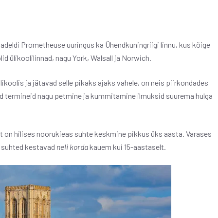
adeldi Prometheuse uuringus ka Ühendkuningriigi linnu, kus kõige
id ülikoolilinnad, nagu York, Walsall ja Norwich.
ikoolis ja jätavad selle pikaks ajaks vahele, on neis piirkondades
seid termineid nagu petmine ja kummitamine ilmuksid suurema hulga
 on hilises noorukieas suhte keskmine pikkus üks aasta. Varases
d suhted kestavad
neli korda
kauem kui 15-aastaselt.