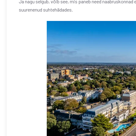
Ja nagu selgub, võib see, mis paneb need naabruskonnad end
suurenenud suhtehädades.