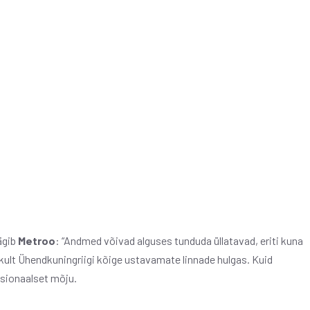
ägib
Metroo
: “Andmed võivad alguses tunduda üllatavad, eriti kuna
ikult Ühendkuningriigi kõige ustavamate linnade hulgas. Kuid
sionaalset mõju.