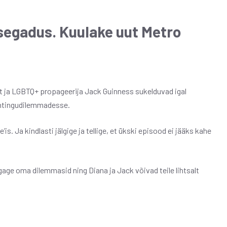
egadus. Kuulake uut Metro
uht ja LGBTQ+ propageerija Jack Guinness sukelduvad igal
ohtingudilemmadesse.
s. Ja kindlasti jälgige ja tellige, et ükski episood ei jääks kahe
age oma dilemmasid ning Diana ja Jack võivad teile lihtsalt