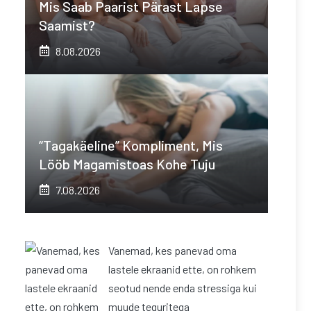
Mis Saab Paarist Pärast Lapse
Saamist?
8.08.2026
“Tagakäeline” Kompliment, Mis
Lööb Magamistoas Kohe Tuju
7.08.2026
Vanemad, kes panevad oma
lastele ekraanid ette, on rohkem
seotud nende enda stressiga kui
muude teguritega