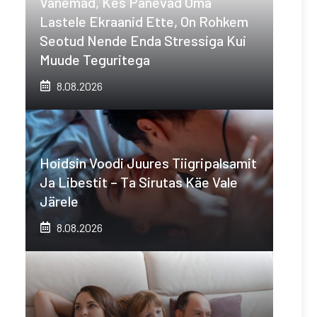
Vanemad, Kes Panevad Oma
Lastele Ekraanid Ette, On Rohkem
Seotud Nende Enda Stressiga Kui
Muude Teguritega
8.08.2026
Hoidsin Voodi Juures Tiigripalsamit
Ja Libestit – Ta Sirutas Käe Vale
Järele
8.08.2026