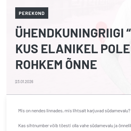
PEREKOND
ÜHENDKUNINGRIIGI 
KUS ELANIKEL POLE
ROHKEM ÕNNE
23.01.2026
Mis on nendes linnades, mis lihtsalt karjuvad südamevalu? (
Kas sihtnumber võib tõesti olla vahe südamevalu ja õnneli