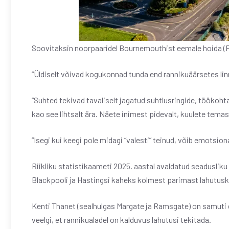
Soovitaksin noorpaaridel Bournemouthist eemale hoida (Pi
“Üldiselt võivad kogukonnad tunda end rannikuäärsetes li
“Suhted tekivad tavaliselt jagatud suhtlusringide, töökoh
kao see lihtsalt ära. Näete inimest pidevalt, kuulete temas
“Isegi kui keegi pole midagi “valesti” teinud, võib emotsio
Riikliku statistikaameti 2025. aastal avaldatud seaduslik
Blackpooli ja Hastingsi kaheks kolmest parimast lahutus
Kenti Thanet (sealhulgas Margate ja Ramsgate) on samuti e
veelgi, et rannikualadel on kalduvus lahutusi tekitada.