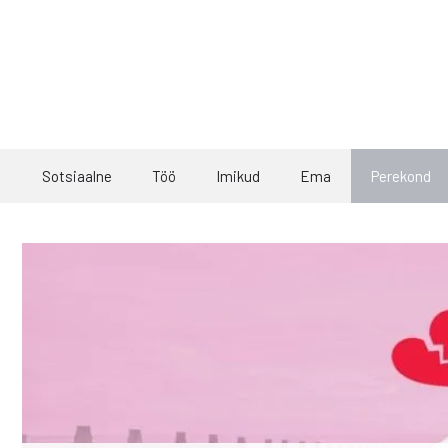
Skip
to
content
Sotsiaalne
Töö
Imikud
Ema
Perekond