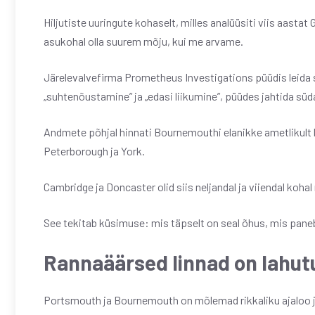
Hiljutiste uuringute kohaselt, milles analüüsiti viis aastat
asukohal olla suurem mõju, kui me arvame.
Järelevalvefirma Prometheus Investigations püüdis leida se
„suhtenõustamine” ja „edasi liikumine”, püüdes jahtida süd
Andmete põhjal hinnati Bournemouthi elanikke ametlikult 
Peterborough ja York.
Cambridge ja Doncaster olid siis neljandal ja viiendal ko
See tekitab küsimuse: mis täpselt on seal õhus, mis paneb
Rannaäärsed linnad on lahut
Portsmouth ja Bournemouth on mõlemad rikkaliku ajaloo j