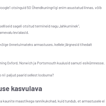
 Google’i otsinguid 50 Ühendkuningriigi enim asustatud linnas, võib
lliseid sageli otsitud termineid nagu „lahkuminek”,
amevalu levialasid.
kõige õnnetuimateks armastuses, kellele järgnesid tihedalt
hal ning Oxford, Norwich ja Portsmouth kuulusid samuti esikümnesse.
 nii paljud paarid sellest loobuma?
use kasvulava
a kaunite maastikega rannikukohad, kuid tundub, et armastusele ei