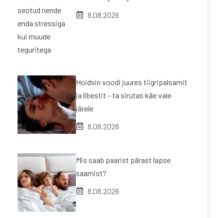
8.08.2026
Hoidsin voodi juures tiigripalsamit
ja libestit – ta sirutas käe vale
järele
8.08.2026
Mis saab paarist pärast lapse
saamist?
8.08.2026