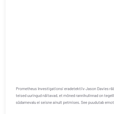
Prometheus Investigationsi eradetektiiv Jason Davies rä
teised uuringud näitavad, et mõned rannikulinnad on tegel
südamevalu ei seisne ainult petmises. See puudutab emot