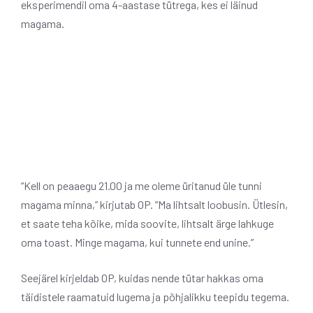
eksperimendil oma 4-aastase tütrega, kes ei läinud
magama.
“Kell on peaaegu 21.00 ja me oleme üritanud üle tunni
magama minna,” kirjutab OP. “Ma lihtsalt loobusin. Ütlesin,
et saate teha kõike, mida soovite, lihtsalt ärge lahkuge
oma toast. Minge magama, kui tunnete end unine.”
Seejärel kirjeldab OP, kuidas nende tütar hakkas oma
täidistele raamatuid lugema ja põhjalikku teepidu tegema.