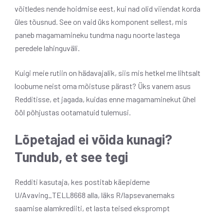
võitledes nende hoidmise eest, kui nad olid viiendat korda
üles tõusnud. See on vaid üks komponent sellest, mis
paneb magamamineku tundma nagu noorte lastega
peredele lahinguväli.
Kuigi meie rutiin on hädavajalik, siis mis hetkel me lihtsalt
loobume neist oma mõistuse pärast? Üks vanem asus
Redditisse, et jagada, kuidas enne magamaminekut ühel
ööl põhjustas ootamatuid tulemusi.
Lõpetajad ei võida kunagi?
Tundub, et see tegi
Redditi kasutaja, kes postitab käepideme
U/Avaving_TELL8668 alla, läks R/lapsevanemaks
saamise alamkrediiti, et lasta teised eksprompt