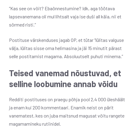
“Kas see on võit? Ebaõnnestumine? Idk, aga töötava
lapsevanemana oli mul lihtsalt vaja ise duši all käia, nii et
sõrmed risti.”
Postituse värskenduses jagab OP, et tütar “lülitas valguse
välja, lülitas sisse oma helimasina ja jäi 15 minutit pärast
selle postitamist magama. Absoluutselt puhuti minema.”
Teised vanemad nõustuvad, et
selline loobumine annab võidu
Redditi postituses on praegu põhja pool 2,4 000 üleshäält
ja enam kui 200 kommentaari. Enamik neist on pärit
vanematest, kes on juba maitsnud magusat võitu rangete
magamamineku rutiinidel.