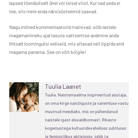
lapsed tõenäoliselt ühel või teisel viisil. Kui nad seda ei
tee, siis meie enda närvisüsteemid saavad.
Nagu mõned kommentaatorid mainivad, võib lastele
magamamineku ajal tasuta valitsemise andmine anda
lihtsalt loomingulisi eeliseid, mis aitavad neil õppida end
magama panema. See on võit kõigile!
Tuulia Laanet
Tuulia, Naistemaailma inspireeritud asutaja,
on oma kirge naisõiguste ja vanemluse vastu
muutnud meediaks, mis on pühendatud
naistele igast eluvaldkonnast. Rikaste
kogemustega kultuuridevahelises suhtluses
ja feministlikus aktivismis, juhib ta