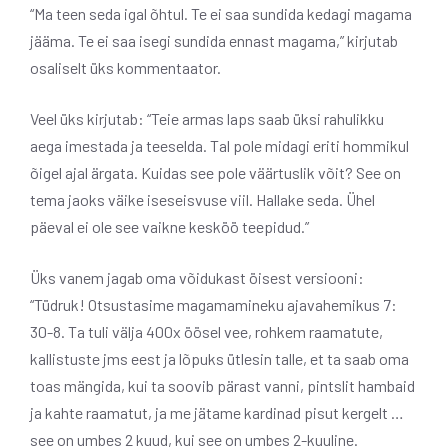
“Ma teen seda igal õhtul. Te ei saa sundida kedagi magama
jääma. Te ei saa isegi sundida ennast magama,” kirjutab
osaliselt üks kommentaator.
Veel üks kirjutab: “Teie armas laps saab üksi rahulikku
aega imestada ja teeselda. Tal pole midagi eriti hommikul
õigel ajal ärgata. Kuidas see pole väärtuslik võit? See on
tema jaoks väike iseseisvuse viil. Hallake seda. Ühel
päeval ei ole see vaikne kesköö teepidud.”
Üks vanem jagab oma võidukast öisest versiooni:
“Tüdruk! Otsustasime magamamineku ajavahemikus 7:
30-8. Ta tuli välja 400x öösel vee, rohkem raamatute,
kallistuste jms eest ja lõpuks ütlesin talle, et ta saab oma
toas mängida, kui ta soovib pärast vanni, pintslit hambaid
ja kahte raamatut, ja me jätame kardinad pisut kergelt …
see on umbes 2 kuud, kui see on umbes 2-kuuline.