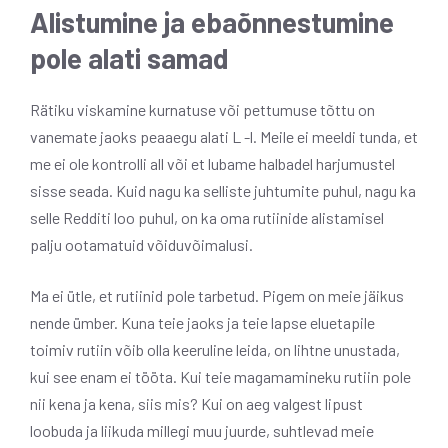
Alistumine ja ebaõnnestumine
pole alati samad
Rätiku viskamine kurnatuse või pettumuse tõttu on
vanemate jaoks peaaegu alati L -l. Meile ei meeldi tunda, et
me ei ole kontrolli all või et lubame halbadel harjumustel
sisse seada. Kuid nagu ka selliste juhtumite puhul, nagu ka
selle Redditi loo puhul, on ka oma rutiinide alistamisel
palju ootamatuid võiduvõimalusi.
Ma ei ütle, et rutiinid pole tarbetud. Pigem on meie jäikus
nende ümber. Kuna teie jaoks ja teie lapse eluetapile
toimiv rutiin võib olla keeruline leida, on lihtne unustada,
kui see enam ei tööta. Kui teie magamamineku rutiin pole
nii kena ja kena, siis mis? Kui on aeg valgest lipust
loobuda ja liikuda millegi muu juurde, suhtlevad meie