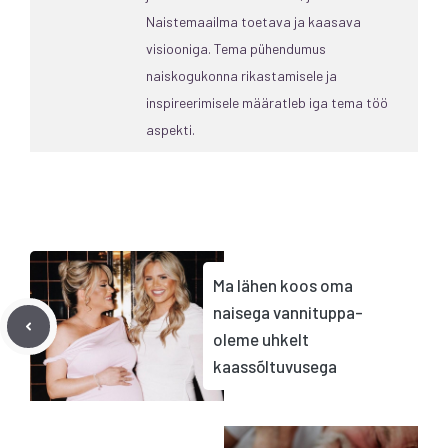
Naistemaailma toetava ja kaasava
visiooniga. Tema pühendumus
naiskogukonna rikastamisele ja
inspireerimisele määratleb iga tema töö
aspekti.
Ma lähen koos oma
naisega vannituppa-
oleme uhkelt
kaassõltuvusega