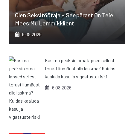
Olen Seksitöötaja – Seepärast On Teie
Mees Mu Lemmikklient
6.08.2026
Kas ma peaksin oma lapsed sellest
torust liumäest alla laskma? Kuidas
kaaluda kasu ja vigastuste riski
6.08.2026