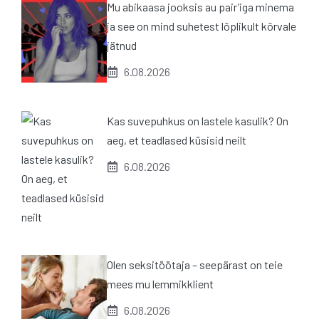
Mu abikaasa jooksis au pair’iga minema
ja see on mind suhetest lõplikult kõrvale
jätnud
6.08.2026
Kas suvepuhkus on lastele kasulik? On
aeg, et teadlased küsisid neilt
6.08.2026
Olen seksitöötaja – seepärast on teie
mees mu lemmikklient
6.08.2026