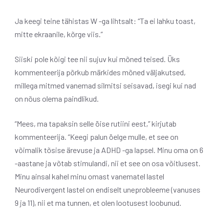
Ja keegi teine ​​tähistas W -ga lihtsalt: “Ta ei lahku toast,
mitte ekraanile, kõrge viis.”
Siiski pole kõigi tee nii sujuv kui mõned teised. Üks
kommenteerija põrkub märkides mõned väljakutsed,
millega mitmed vanemad silmitsi seisavad, isegi kui nad
on nõus olema paindlikud.
“Mees, ma tapaksin selle öise rutiini eest,” kirjutab
kommenteerija. “Keegi palun öelge mulle, et see on
võimalik tõsise ärevuse ja ADHD -ga lapsel. Minu oma on 6
-aastane ja võtab stimulandi, nii et see on osa võitlusest.
Minu ainsal kahel minu omast vanematel lastel
Neurodivergent lastel on endiselt uneprobleeme (vanuses
9 ja 11), nii et ma tunnen, et olen lootusest loobunud.