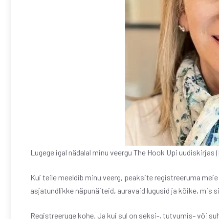
Lugege igal nädalal minu veergu The Hook Upi uudiskirjas (P
Kui teile meeldib minu veerg, peaksite registreeruma meie
asjatundlikke näpunäiteid, auravaid lugusid ja kõike, mis s
Registreeruge kohe. Ja kui sul on seksi-, tutvumis- või s