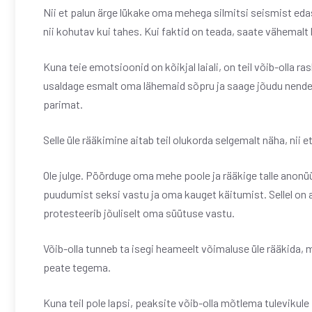
Nii et palun ärge lükake oma mehega silmitsi seismist edas
nii kohutav kui tahes. Kui faktid on teada, saate vähemal
Kuna teie emotsioonid on kõikjal laiali, on teil võib-olla r
usaldage esmalt oma lähemaid sõpru ja saage jõudu nende 
parimat.
Selle üle rääkimine aitab teil olukorda selgemalt näha, ni
Ole julge. Pöörduge oma mehe poole ja rääkige talle anonü
puudumist seksi vastu ja oma kauget käitumist. Sellel on ai
protesteerib jõuliselt oma süütuse vastu.
Võib-olla tunneb ta isegi heameelt võimaluse üle rääkida, 
peate tegema.
Kuna teil pole lapsi, peaksite võib-olla mõtlema tulevikule