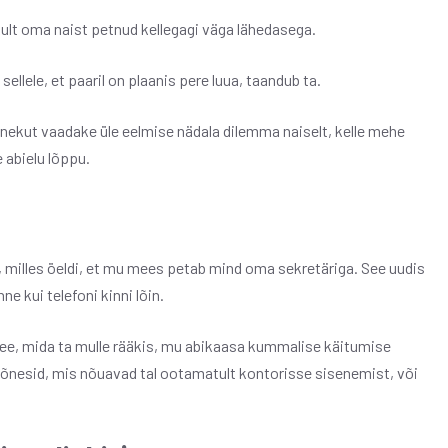
ikult oma naist petnud kellegagi väga lähedasega.
lele, et paaril on plaanis pere luua, taandub ta.
nekut vaadake üle eelmise nädala dilemma naiselt, kelle mehe
 abielu lõppu.
 milles öeldi, et mu mees petab mind oma sekretäriga. See uudis
e kui telefoni kinni lõin.
see, mida ta mulle rääkis, mu abikaasa kummalise käitumise
 kõnesid, mis nõuavad tal ootamatult kontorisse sisenemist, või