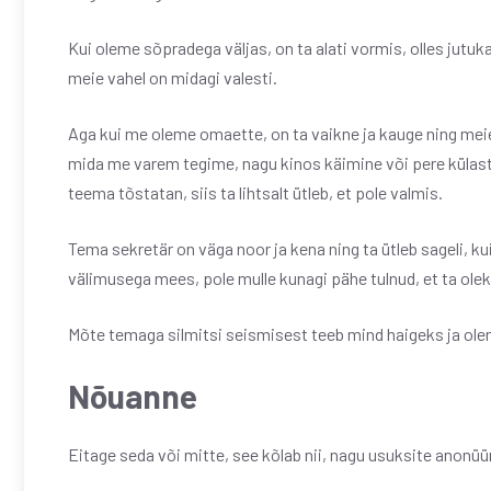
Kui oleme sõpradega väljas, on ta alati vormis, olles jutuka
meie vahel on midagi valesti.
Aga kui me oleme omaette, on ta vaikne ja kauge ning meie
mida me varem tegime, nagu kinos käimine või pere külast
teema tõstatan, siis ta lihtsalt ütleb, et pole valmis.
Tema sekretär on väga noor ja kena ning ta ütleb sageli, k
välimusega mees, pole mulle kunagi pähe tulnud, et ta olek
Mõte temaga silmitsi seismisest teeb mind haigeks ja olen k
Nõuanne
Eitage seda või mitte, see kõlab nii, nagu usuksite anonüüms