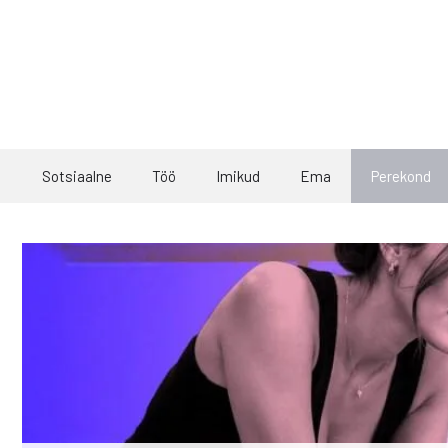
Skip
to
content
Sotsiaalne
Töö
Imikud
Ema
Perekond