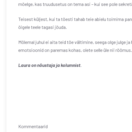
mõelge, kas truudusetus on tema asi – kui see pole sekretär
Teisest küljest, kui ta tõesti tahab teie abielu toimima pan
õigele teele tagasi jõuda.
Mõlemal juhul ei aita teid tõe vältimine, seega olge julge ja
emotsioonid on paremas kohas, olete selle üle nii rõõmus.
Laura on nõustaja ja kolumnist
.
Kommentaarid