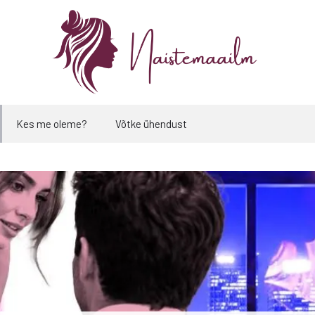
Kes me oleme?
Võtke ühendust