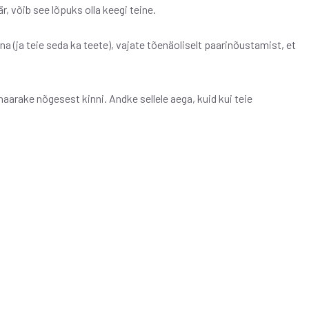
, võib see lõpuks olla keegi teine.
na (ja teie seda ka teete), vajate tõenäoliselt paarinõustamist, et
 haarake nõgesest kinni. Andke sellele aega, kuid kui teie