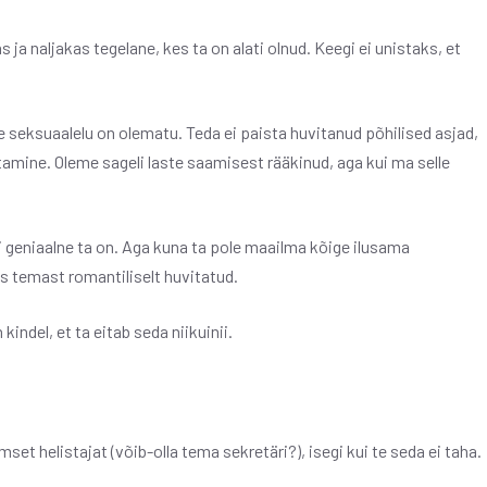
s ja naljakas tegelane, kes ta on alati olnud. Keegi ei unistaks, et
 seksuaalelu on olematu. Teda ei paista huvitanud põhilised asjad,
amine. Oleme sageli laste saamisest rääkinud, aga kui ma selle
ui geniaalne ta on. Aga kuna ta pole maailma kõige ilusama
s temast romantiliselt huvitatud.
indel, et ta eitab seda niikuinii.
et helistajat (võib-olla tema sekretäri?), isegi kui te seda ei taha.