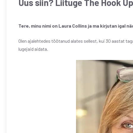
Uus siin? Liituge The Hook Up
Tere, minu nimi on Laura Collins ja ma kirjutan igal n
Olen ajalehtedes töötanud alates sellest, kui 30 aastat tag
lugejaid aidata.