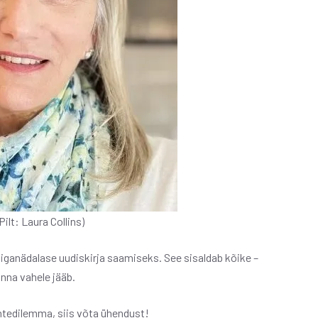
ilt: Laura Collins)
 iganädalase uudiskirja saamiseks. See sisaldab kõike –
inna vahele jääb.
uhtedilemma, siis võta ühendust!