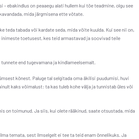
i – ebakindlus on peaaegu alati hullem kui tõe teadmine, olgu see
t kavandada, mida järgmisena ette võtate.
aske teda tabada või kardate seda, mida võite kuulda. Kui see nii on,
inimeste toetusest, kes teid armastavad ja soovivad teile
i et tunnete end tugevamana ja kindlameelsemalt.
ümsest kõnest. Paluge tal selgitada oma äkilisi puudumisi, huvi
nult kaks võimalust: ta kas tuleb kohe välja ja tunnistab üles või
mis on toimunud. Ja siis, kui olete rääkinud, saate otsustada, mida
 ilma temata, sest ilmselgelt ei tee ta teid enam õnnelikuks. Ja