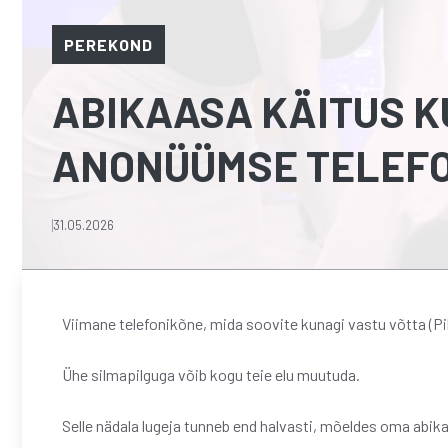
PEREKOND
ABIKAASA KÄITUS KU
ANONÜÜMSE TELEF
31.05.2026
Viimane telefonikõne, mida soovite kunagi vastu võtta (Pi
Ühe silmapilguga võib kogu teie elu muutuda.
Selle nädala lugeja tunneb end halvasti, mõeldes oma abik