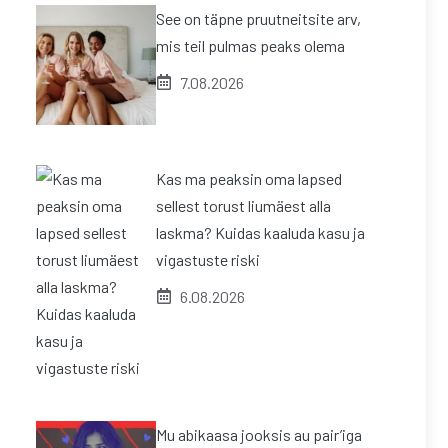
See on täpne pruutneitsite arv,
mis teil pulmas peaks olema
7.08.2026
Kas ma peaksin oma lapsed
sellest torust liumäest alla
laskma? Kuidas kaaluda kasu ja
vigastuste riski
6.08.2026
Mu abikaasa jooksis au pair’iga