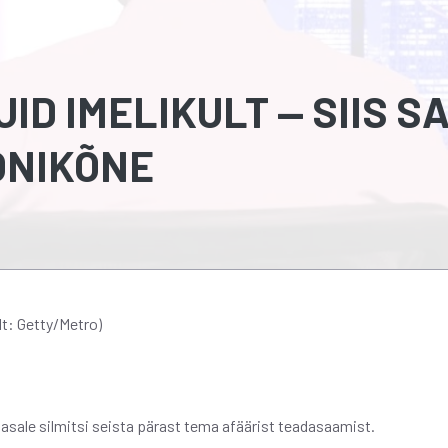
ID IMELIKULT — SIIS S
ONIKÕNE
lt: Getty/Metro)
aasale silmitsi seista pärast tema afäärist teadasaamist.