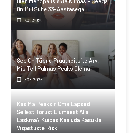
Olen Menopausis Ja Kiimas – Seega
On Mul Suhe 33-Aastasega
7.08.2026
See On Täpne Pruutneitsite Arv,
Mis Teil Pulmas Peaks Olema
7.08.2026
Kas Ma Peaksin Oma Lapsed
Sellest Torust Liumäest Alla
Laskma? Kuidas Kaaluda Kasu Ja
Vigastuste Riski