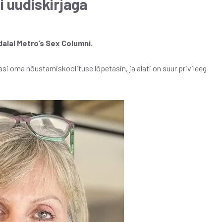
i uudiskirjaga
ädalal Metro’s Sex Columni.
asi oma nõustamiskoolituse lõpetasin, ja alati on suur privileeg