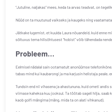
“Jutuline, naljakas” mees, keda ta arvas teadvat, on tegel
Nüüd on ta muutunud vaikseks ja kaugeks ning vaatamata sel
Jätkake lugemist, et kuulda Laura nõuandeid, kuid enne mi
sõltuvus tema hilisõhtusest “hobist” võib tähendada nende
Probleem…
Eelmisel nädalal sain ootamatult anonüümse telefonikõne,
tabas mind kui kaubarongi ja ma karjusin helistaja peale, enn
Tundsin end nii vihasena ja ahastununa, kuid ometi andis 
viimase kaheksa kuu jooksul. Ta töötab sageli hilja, saab
kaob golfi mängima (mäng, mida ta on alati vihkanud).