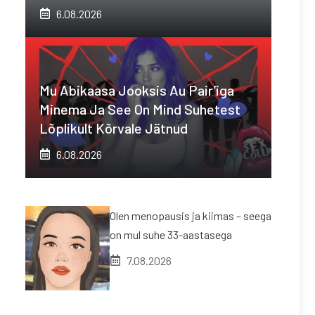
6.08.2026
Mu Abikaasa Jooksis Au Pair’iga
Minema Ja See On Mind Suhetest
Lõplikult Kõrvale Jätnud
6.08.2026
Olen menopausis ja kiimas – seega
on mul suhe 33-aastasega
7.08.2026