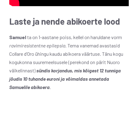
Laste ja nende abikoerte lood
Samuel
ta on 1-aastane poiss, kellel on haruldane vorm
ravimiresistentne epilepsia
. Tema vanemad avastasid
Collare d’Oro ühingu kaudu abikoera väärtuse. Tänu kogu
kogukonna suuremeelsusele (perekond on pärit Nuoro
väikelinnast)
sündis korjandus, mis kõigest 12 tunniga
jõudis 10 tuhande euroni ja võimaldas annetada
Samuelile abikoera
.