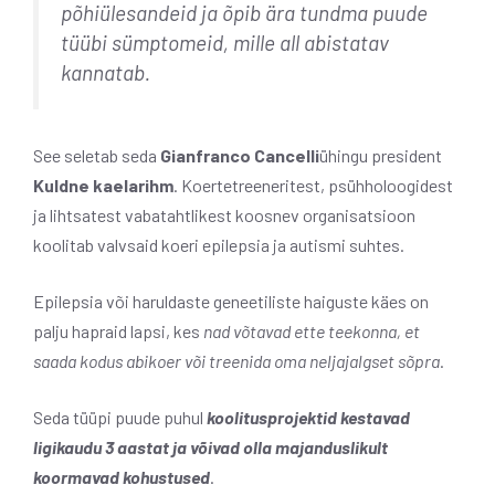
põhiülesandeid ja õpib ära tundma puude
tüübi sümptomeid, mille all abistatav
kannatab.
See seletab seda
Gianfranco Cancelli
ühingu president
Kuldne kaelarihm
. Koertetreeneritest, psühholoogidest
ja lihtsatest vabatahtlikest koosnev organisatsioon
koolitab valvsaid koeri epilepsia ja autismi suhtes.
Epilepsia või haruldaste geneetiliste haiguste käes on
palju hapraid lapsi, kes
nad võtavad ette teekonna, et
saada kodus abikoer või treenida oma neljajalgset sõpra
.
Seda tüüpi puude puhul
koolitusprojektid kestavad
ligikaudu 3 aastat ja võivad olla majanduslikult
koormavad kohustused
.