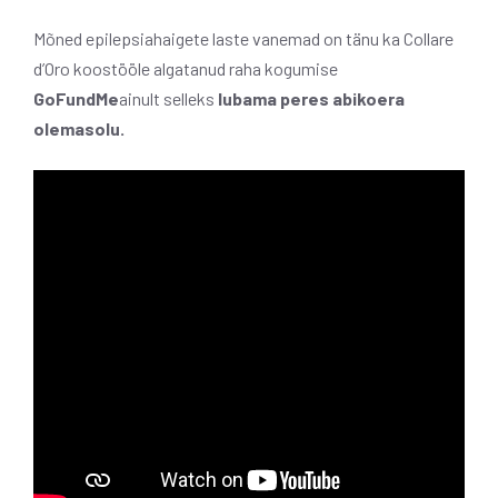
Mõned epilepsiahaigete laste vanemad on tänu ka Collare
d’Oro koostööle algatanud raha kogumise
GoFundMe
ainult selleks
lubama peres abikoera
olemasolu.