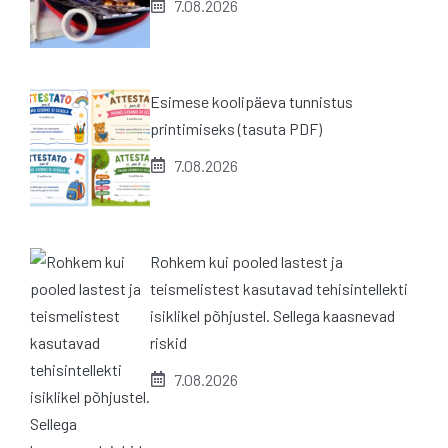
7.08.2026
Esimese koolipäeva tunnistus
printimiseks (tasuta PDF)
7.08.2026
Rohkem kui pooled lastest ja
teismelistest kasutavad tehisintellekti
isiklikel põhjustel. Sellega kaasnevad
riskid
7.08.2026