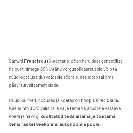
Samuti
Franciscus
6-aastane, põeb haruldast geneetilist
haigust nimega
SCN1A
tänu võrgusolidaarsusele võib ta
nüüd loota usaldusväärsele sõbrale, kes aitab tal oma
päevi turvalisemalt elada.
Muusika, meri, hobused ja koerad on hoopis kired
Clara
.
Kaelarihm d’Oro valis talle välja tema vajadustele vastava
koera ja nii oligi
koolitatud teda aitama ja toetama
tema raskel teekonnal autonoomia poole
.