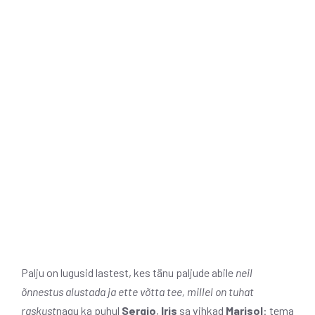
Palju on lugusid lastest, kes tänu paljude abile
neil
õnnestus alustada ja ette võtta tee, millel on tuhat
raskust
nagu ka puhul
Sergio
,
Iris
sa vihkad
Marisol
: tema