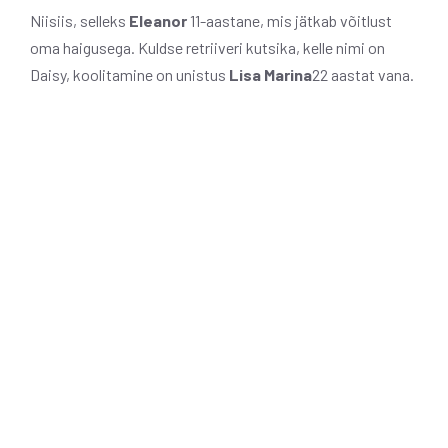
Niisiis, selleks
Eleanor
11-aastane, mis
jätkab võitlust
oma haigusega. Kuldse retriiveri kutsika, kelle nimi on
Daisy, koolitamine on unistus
Lisa Marina
22 aastat vana.