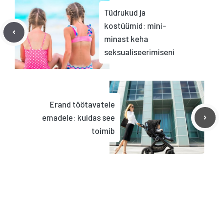
Tüdrukud ja
kostüümid: mini-
minast keha
seksualiseerimiseni
Erand töötavatele
emadele: kuidas see
toimib