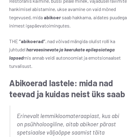
Restoranis käimine, bussi peale minek, vajadusel ravimite
hankimisel abistamine, ukse avamine on vaid mõned
tegevused, mida
abikoer
saab hakkama, aidates puudega
inimest igapäevatoimingutes.
THE
“abikoerad”.
nad võivad mängida olulist rolli ka
juhtudel
harvaesinevate ja keerukate epilepsiatega
lapsed
mis annab veidi autonoomiat ja emotsionaalset
turvalisust.
Abikoerad lastele: mida nad
teevad ja kuidas neist üks saab
Erinevalt lemmikloomateraapiast, kus abi
on psühholoogiline, aitab abikoer pärast
spetsiaalse väljaõppe saamist täita