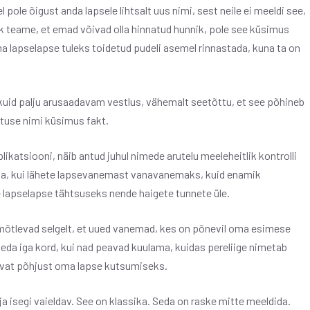
le õigust anda lapsele lihtsalt uus nimi, sest neile ei meeldi see,
k teame, et emad võivad olla hinnatud hunnik, pole see küsimus
ema lapselapse tuleks toidetud pudeli asemel rinnastada, kuna ta on
kuid palju arusaadavam vestlus, vähemalt seetõttu, et see põhineb
stuse nimi küsimus fakt.
likatsiooni, näib antud juhul nimede arutelu meeleheitlik kontrolli
obuda, kui lähete lapsevanemast vanavanemaks, kuid enamik
 lapselapse tähtsuseks nende haigete tunnete üle.
mõtlevad selgelt, et uued vanemad, kes on põnevil oma esimese
 seda iga kord, kui nad peavad kuulama, kuidas pereliige nimetab
davat põhjust oma lapse kutsumiseks.
ja isegi vaieldav. See on klassika. Seda on raske mitte meeldida.