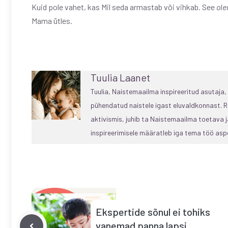
Kuid pole vahet, kas Mil seda armastab või vihkab. See
ol
Mama ütles.
Tuulia Laanet
Tuulia, Naistemaailma inspireeritud asutaja
pühendatud naistele igast eluvaldkonnast. R
aktivismis, juhib ta Naistemaailma toetava
inspireerimisele määratleb iga tema töö aspe
Ekspertide sõnul ei tohiks
vanemad panna lapsi