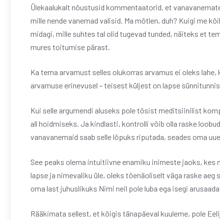
Ülekaalukalt nõustusid kommentaatorid, et vanavanematel po
mille nende vanemad valisid. Ma mõtlen, duh? Kuigi me kõi
midagi, mille suhtes tal olid tugevad tunded, näiteks et t
mures toitumise pärast.
Ka tema arvamust selles olukorras arvamus ei oleks lahe, 
arvamuse erinevusel – teisest küljest on lapse sünnitunni
Kui selle argumendi aluseks pole tõsist meditsiinilist komp
all hoidmiseks. Ja kindlasti, kontrolli võib olla raske lo
vanavanemaid saab selle lõpuks riputada, seades oma uue
See peaks olema intuitiivne enamiku inimeste jaoks, kes 
lapse ja nimevaliku üle, oleks tõenäoliselt väga raske aeg
oma last juhuslikuks Nimi neil pole luba ega isegi arusaa
Rääkimata sellest, et kõigis tänapäeval kuuleme, pole Eeli