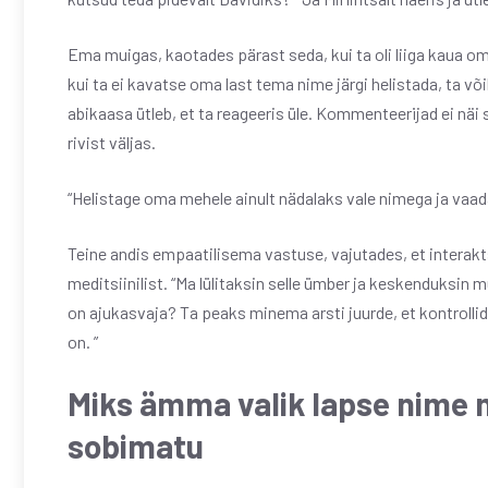
Ema muigas, kaotades pärast seda, kui ta oli liiga kaua om
kui ta ei kavatse oma last tema nime järgi helistada, ta v
abikaasa ütleb, et ta reageeris üle. Kommenteerijad ei näi s
rivist väljas.
“Helistage oma mehele ainult nädalaks vale nimega ja vaa
Teine andis empaatilisema vastuse, vajutades, et interakt
meditsiinilist. “Ma lülitaksin selle ümber ja keskenduksin
on ajukasvaja? Ta peaks minema arsti juurde, et kontrollid
on. ”
Miks ämma valik lapse nime m
sobimatu