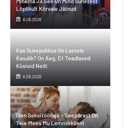
Minema Ja See On Mind Suhetest
Lõplikult Kõrvale Jätnud
6.08.2026
Kas Suvepuhkus On Lastele
Kasulik? On Aeg, Et Teadlased
Küsisid Neilt
6.08.2026
Olen Seksitöötaja – Seepärast On
Teie Mees Mu Lemmikklient