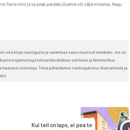
ema
Tema nimi ja ta peab pardale jõudma või välja minema. Nagu
, on oma kirge naisõiguste ja vanemluse vastu muutnud meediaks, mis on
ikaste kogemustega kultuuridevahelises suhtluses ja feministlikus
 ja kaasava visiooniga. Tema pühendumus naiskogukonna rikastamisele ja
kti.
Kui teil on laps, ei pea te