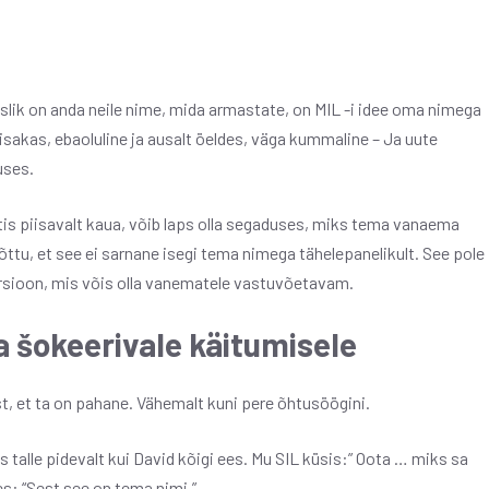
duslik on anda neile nime, mida armastate, on MIL -i idee oma nimega
sakas, ebaoluline ja ausalt öeldes, väga kummaline – Ja uute
uses.
tis piisavalt kaua, võib laps olla segaduses, miks tema vanaema
õttu, et see ei sarnane isegi tema nimega tähelepanelikult. See pole
rsioon, mis võis olla vanematele vastuvõetavam.
 šokeerivale käitumisele
t, et ta on pahane. Vähemalt kuni pere õhtusöögini.
tas talle pidevalt kui David kõigi ees. Mu SIL küsis:” Oota … miks sa
les: “Sest see on tema nimi.”