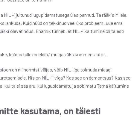
a MIL -i jultunud lugupidamatusega üles pannud. Ta rääkis Milele,
õiks lahkuda. Kuid nüüd on tekkinud veel üks probleem: uue ema
iiski olevat nõus. Enamik tunneb, et MIL -i käitumine oli täiesti
dake, kuidas talle meeldib,” muigas üks kommentaator.
sioon on nii normist väljas, võib MIL -iga toimuda midagi
 muretsemisele. Mis on MIL -il viga? Kas see on dementsus? Kas see
a, kui ta ei saa aru, kui lugupidamatu ja sobimatu Tema käitumine
itte kasutama, on täiesti