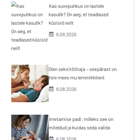
Kas suvepuhkus on lastele
kasulik? On aeg, et teadlased
küsisid neilt
6.08.2026
Olen seksitöötaja – seepärast on
teie mees mu lemmikklient
6.08.2026
Imetamise padi: milleks see on
mõeldud ja kuidas seda valida
6.08.2026