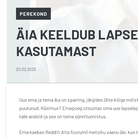
PEREKOND
ÄIA KEELDUB LAPSE
KASUTAMAST
22.02.2025
Uus ema ja tema äia on sparring, järgides ühte kõige mõi
puutunud. Küsimus? Emapoeg otsustas oma uue lapselapse 
talle andsid-ja see on tema sünnitunnistus.
Ema kaebas Redditi Aita foorumil metsiku vaenu üle, kus ta 