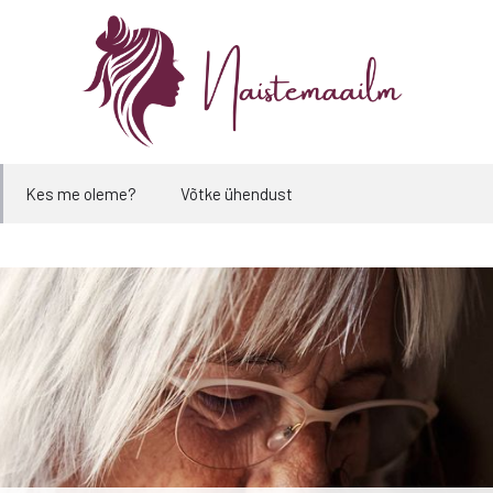
Kes me oleme?
Võtke ühendust