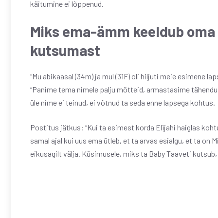
käitumine ei lõppenud.
Miks ema-ämm keeldub oma p
kutsumast
“Mu abikaasal (34m) ja mul (31F) oli hiljuti meie esimene l
“Panime tema nimele palju mõtteid, armastasime tähendust ja
üle nime ei teinud, ei võtnud ta seda enne lapsega kohtus.
Postitus jätkus: “Kui ta esimest korda Elijahi haiglas kohtus,
samal ajal kui uus ema ütleb, et ta arvas esialgu, et ta on 
eikusagilt välja. Küsimusele, miks ta Baby Taaveti kutsub, 