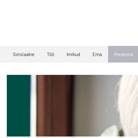
Skip
to
content
Sotsiaalne
Töö
Imikud
Ema
Perekond