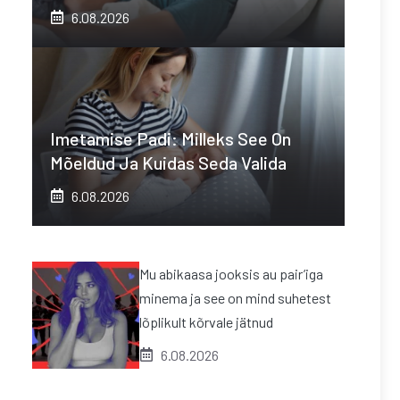
6.08.2026
Imetamise Padi: Milleks See On
Mõeldud Ja Kuidas Seda Valida
6.08.2026
Mu abikaasa jooksis au pair’iga
minema ja see on mind suhetest
lõplikult kõrvale jätnud
6.08.2026