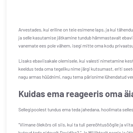
Arvestades, kui eriline on teie esimene laps, ja kui tähen
ja selle kasutamise jätkamine tundub hämmastavalt ebavii
vanemate ees pole vähem, isegi mitte oma kodu privaats
Lisaks ebaviisakale olemisele, kui valesti nimetamine kes
keeldus teda oma tegeliku nime järgi kutsumast, eriti seet
nagu armas hüüdnimi, nagu tema pärisnime lühendatud ve
Kuidas ema reageeris oma äia
Sellegipoolest tundus ema teda jahedana, hoolimata selles
“Viimane õlekõrs oli siis, kui ta tuli pereõhtusöögile ja vii
kutsud teda pidevalt Davidiks? ” Ja Mil lihtsalt naeris ja üt