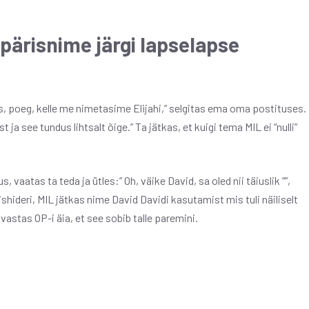
ärisnime järgi lapselapse
aps, poeg, kelle me nimetasime Elijahi,” selgitas ema oma postituses.
 see tundus lihtsalt õige.” Ta jätkas, et kuigi tema MIL ei “nulli”
 vaatas ta teda ja ütles:” Oh, väike David, sa oled nii täiuslik “”,
Mishideri, MIL jätkas nime David Davidi kasutamist mis tuli näiliselt
vastas OP-i äia, et see sobib talle paremini.