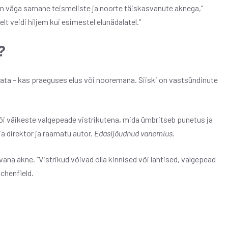
 on väga sarnane teismeliste ja noorte täiskasvanute aknega,”
elt veidi hiljem kui esimestel elunädalatel.”
?
gata – kas praeguses elus või nooremana. Siiski on vastsündinute
või väikeste valgepeade vistrikutena, mida ümbritseb punetus ja
ria direktor ja raamatu autor.
Edasijõudnud vanemlus.
ana akne. “Vistrikud võivad olla kinnised või lahtised, valgepead
ichenfield.