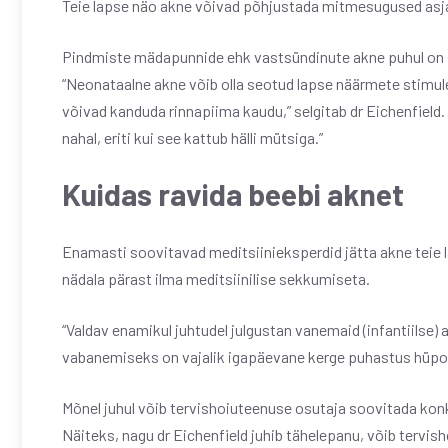
Teie lapse näo akne võivad põhjustada mitmesugused asjad
Pindmiste mädapunnide ehk vastsündinute akne puhul on sag
“Neonataalne akne võib olla seotud lapse näärmete stim
võivad kanduda rinnapiima kaudu,” selgitab dr Eichenfield.
nahal, eriti kui see kattub hälli mütsiga.”
Kuidas ravida beebi aknet
Enamasti soovitavad meditsiinieksperdid jätta akne teie 
nädala pärast ilma meditsiinilise sekkumiseta.
“Valdav enamikul juhtudel julgustan vanemaid (infantiilse)
vabanemiseks on vajalik igapäevane kerge puhastus hüpoa
Mõnel juhul võib tervishoiuteenuse osutaja soovitada konk
Näiteks, nagu dr Eichenfield juhib tähelepanu, võib tervish