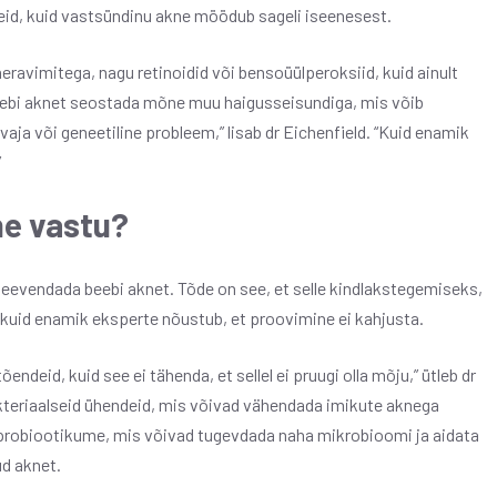
eid, kuid vastsündinu akne möödub sageli iseenesest.
eravimitega, nagu retinoidid või bensoüülperoksiid, kuid ainult
beebi aknet seostada mõne muu haigusseisundiga, mis võib
ja või geneetiline probleem,” lisab dr Eichenfield. “Kuid enamik
”
ne vastu?
i leevendada beebi aknet. Tõde on see, et selle kindlakstegemiseks,
a, kuid enamik eksperte nõustub, et proovimine ei kahjusta.
ndeid, kuid see ei tähenda, et sellel ei pruugi olla mõju,” ütleb dr
akteriaalseid ühendeid, mis võivad vähendada imikute aknega
ka probiootikume, mis võivad tugevdada naha mikrobioomi ja aidata
d aknet.