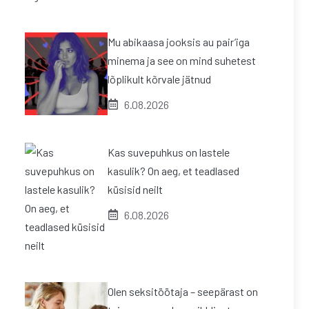
Mu abikaasa jooksis au pair’iga
minema ja see on mind suhetest
lõplikult kõrvale jätnud
6.08.2026
Kas suvepuhkus on lastele
kasulik? On aeg, et teadlased
küsisid neilt
6.08.2026
Olen seksitöötaja – seepärast on