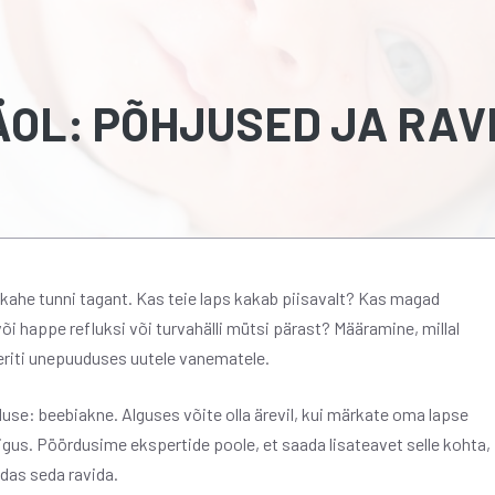
ÄOL: PÕHJUSED JA RAV
a kahe tunni tagant. Kas teie laps kakab piisavalt? Kas magad
õi happe refluksi või turvahälli mütsi pärast? Määramine, millal
 eriti unepuuduses uutele vanematele.
se: beebiakne. Alguses võite olla ärevil, kui märkate oma lapse
aigus. Pöördusime ekspertide poole, et saada lisateavet selle kohta,
idas seda ravida.