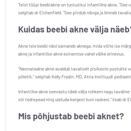
Teist tüüpi beebiakne on tuntud kui infantiilne akne. “See
selgitab dr Eichenfield. “See piirdub näoga ja ilmneb tavalis
Kuidas beebi akne välja näeb
Akne teie beebi näol sarnaneb aknega, mida võite ise mär
akne ja infantiilse akne esinemise vahel väike erinevus.
“Neonataalne akne avaldub tavaliselt pisikeste pustulite 
põletik,” selgitab Kelly Fradin, MD, Atria Instituudi pediaat
Infantiilne akne seevastu näeb välja rohkem nagu tavaline v
või tedrepead ning ulatuda kergest kuni raskeni,” lisab dr E
Mis põhjustab beebi aknet?