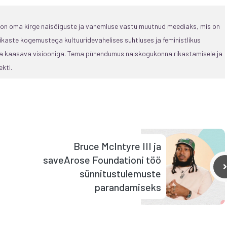
, on oma kirge naisõiguste ja vanemluse vastu muutnud meediaks, mis on
ikaste kogemustega kultuuridevahelises suhtluses ja feministlikus
 ja kaasava visiooniga. Tema pühendumus naiskogukonna rikastamisele ja
kti.
Bruce McIntyre III ja
saveArose Foundationi töö
sünnitustulemuste
parandamiseks