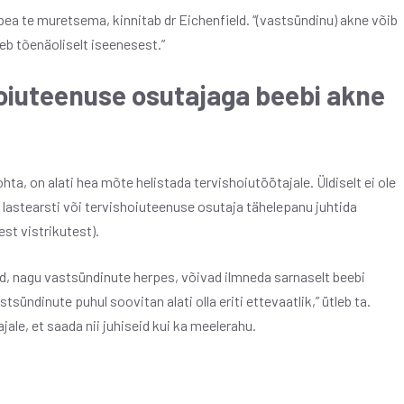
 pea te muretsema, kinnitab dr Eichenfield. “(vastsündinu) akne võib
aneb tõenäoliselt iseenesest.”
hoiuteenuse osutajaga beebi akne
hta, on alati hea mõte helistada tervishoiutöötajale. Üldiselt ei ole
b lastearsti või tervishoiuteenuse osutaja tähelepanu juhtida
st vistrikutest).
id, nagu vastsündinute herpes, võivad ilmneda sarnaselt beebi
ündinute puhul soovitan alati olla eriti ettevaatlik,” ütleb ta.
jale, et saada nii juhiseid kui ka meelerahu.