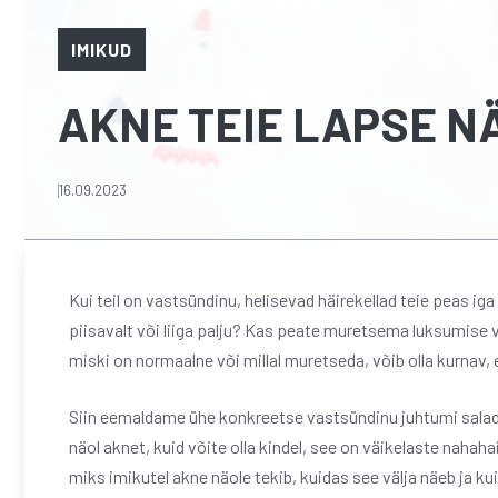
IMIKUD
AKNE TEIE LAPSE N
16.09.2023
Kui teil on vastsündinu, helisevad häirekellad teie peas ig
piisavalt või liiga palju? Kas peate muretsema luksumise v
miski on normaalne või millal muretseda, võib olla kurnav,
Siin eemaldame ühe konkreetse vastsündinu juhtumi saladu
näol aknet, kuid võite olla kindel, see on väikelaste nahah
miks imikutel akne näole tekib, kuidas see välja näeb ja ku