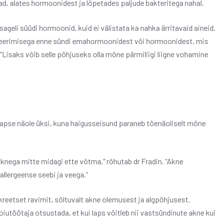
, alates hormoonidest ja lõpetades paljude bakteritega nahal.
eli süüdi hormoonid, kuid ei välistata ka nahka ärritavaid aineid.
uleerimisega enne sündi emahormoonidest või hormoonidest, mis
 “Lisaks võib selle põhjuseks olla mõne pärmiliigi liigne vohamine
lapse näole üksi, kuna haigusseisund paraneb tõenäoliselt mõne
 aknega mitte midagi ette võtma,” rõhutab dr Fradin. “Akne
llergeense seebi ja veega.”
reetset ravimit, sõltuvalt akne olemusest ja algpõhjusest.
oiutöötaja otsustada, et kui laps võitleb nii vastsündinute akne kui