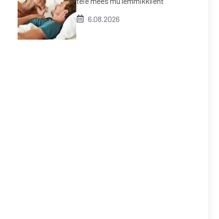
teie mees mu lemmikklient
6.08.2026