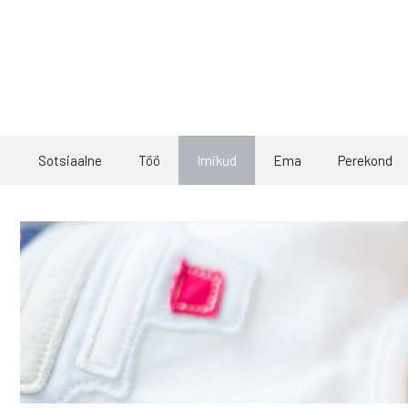
Skip
to
content
Sotsiaalne
Töö
Imikud
Ema
Perekond