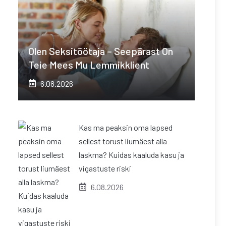
Olen Seksitöötaja – Seepärast On
Teie Mees Mu Lemmikklient
6.08.2026
Kas ma peaksin oma lapsed
sellest torust liumäest alla
laskma? Kuidas kaaluda kasu ja
vigastuste riski
6.08.2026