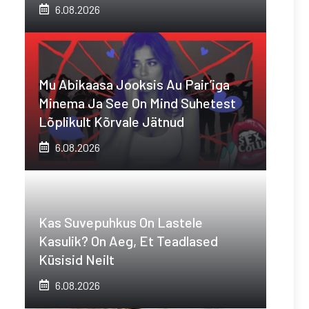
6.08.2026
Mu Abikaasa Jooksis Au Pair’iga
Minema Ja See On Mind Suhetest
Lõplikult Kõrvale Jätnud
6.08.2026
Kas Suvepuhkus On Lastele
Kasulik? On Aeg, Et Teadlased
Küsisid Neilt
6.08.2026