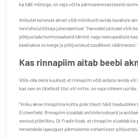
ka hälli mütsiga, on vaja võtta pärmseenevastaseid ravim
Imikutel esinevat aknet võib mõnikord ravida tavaliste akn
tervishoiutöötaja juhendamisel. “Harvadel juhtudel võib 
põhjustada hormonaalseid häireid, nagu neerupealiste kasva
beebiakne on kerge ja põhjustatud tundlikest näärmetest.
Kas rinnapiim aitab beebi ak
Võib-olla olete kuulnud, et rinnapiim võib aidata ravida võ
kas see on täielikult tõsi või mitte, on vaja rohkem uurid
“Imiku akne rinnapiima kohta pole tõesti häid teaduslikke tõe
Eichenfield. Rinnapiim sisaldab antimikroobseid ja antib
seotud põletikku. Dr Fradin lisab, et rinnapiim sisaldab 
tervendada igasugust pärmseente vohamisest põhjustatu