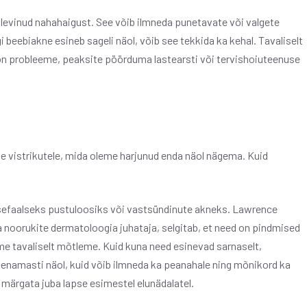
t levinud nahahaigust. See võib ilmneda punetavate või valgete
 beebiakne esineb sageli näol, võib see tekkida ka kehal. Tavaliselt
 on probleeme, peaksite pöörduma lastearsti või tervishoiuteenuse
e vistrikutele, mida oleme harjunud enda näol nägema. Kuid
sefaalseks pustuloosiks või vastsündinute akneks. Lawrence
ja noorukite dermatoloogia juhataja, selgitab, et need on pindmised
me tavaliselt mõtleme. Kuid kuna need esinevad sarnaselt,
n enamasti näol, kuid võib ilmneda ka peanahale ning mõnikord ka
eda märgata juba lapse esimestel elunädalatel.