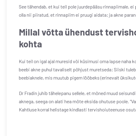
See tähendab, et kui teil pole juurdepääsu rinnapiimale, ei
olla nii piiratud, et rinnapiim ei pruugi aidata; ja akne par
Millal võtta ühendust tervis
kohta
Kui teil on igal ajal muresid või küsimusi oma lapse naha ko
beebi akne puhul tavaliselt põhjust muretseda; Siiski tule
beebiaknele, mis muutub pigem lööbeks (erinevalt üksikute
Dr Fradin juhib tähelepanu sellele, et mõned muud seisund
aknega, seega on alati hea mõte eksida ohutuse poole. “Vasts
Kahtluse korral helistage kindlasti tervishoiuteenuse osuta