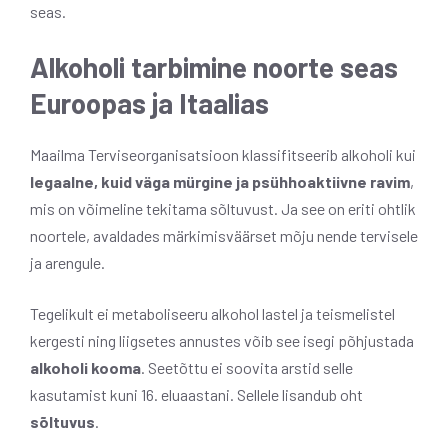
seas.
Alkoholi tarbimine noorte seas
Euroopas ja Itaalias
Maailma Terviseorganisatsioon klassifitseerib alkoholi kui
legaalne, kuid väga mürgine ja psühhoaktiivne ravim
,
mis on võimeline tekitama sõltuvust. Ja see on eriti ohtlik
noortele, avaldades märkimisväärset mõju nende tervisele
ja arengule.
Tegelikult ei metaboliseeru alkohol lastel ja teismelistel
kergesti ning liigsetes annustes võib see isegi põhjustada
alkoholi kooma
. Seetõttu ei soovita arstid selle
kasutamist kuni 16. eluaastani. Sellele lisandub oht
sõltuvus
.