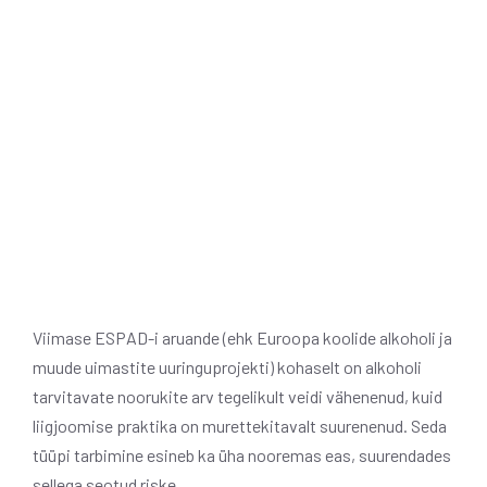
Viimase ESPAD-i aruande (ehk Euroopa koolide alkoholi ja
muude uimastite uuringuprojekti) kohaselt on alkoholi
tarvitavate noorukite arv tegelikult veidi vähenenud, kuid
liigjoomise praktika on murettekitavalt suurenenud. Seda
tüüpi tarbimine esineb ka üha nooremas eas, suurendades
sellega seotud riske.