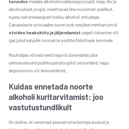
turundus
madala alkoholisisaldusega joogid, nagu õlu ja
alkohoolsed joogid, meelitavad üha nooremat publikut,
tuues nad enneaegselt kokku alkoholi ohtudega.
Eakaaslaste sotsiaalne surve loob seejärel mehhanismid
otsides heakskiitu ja jäljendamist
sageli riskantne või
igal juhul kahjulik noorukite psühhofüüsilisele tervisele.
Muuhulgas võivad need tegurid süvendada juba
olemasolevaid psühhopatoloogilisi seisundeid, nagu
depressioon või ärevushäired.
Kuidas ennetada noorte
alkoholi kuritarvitamist: joo
vastutustundlikult
On oluline, et vanemad peavad oma lastega avatud ja