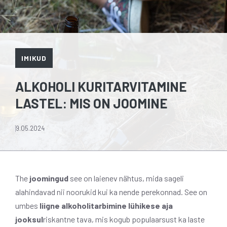
IMIKUD
ALKOHOLI KURITARVITAMINE
LASTEL: MIS ON JOOMINE
9.05.2024
The
joomingud
see on laienev nähtus, mida sageli
alahindavad nii noorukid kui ka nende perekonnad. See on
umbes
liigne alkoholitarbimine lühikese aja
jooksul
riskantne tava, mis kogub populaarsust ka laste