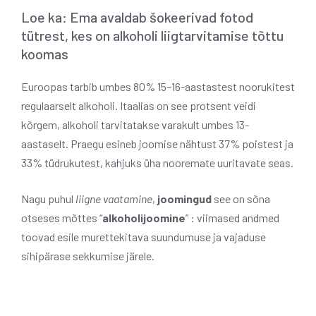
Loe ka: Ema avaldab šokeerivad fotod
tütrest, kes on alkoholi liigtarvitamise tõttu
koomas
Euroopas tarbib umbes 80% 15–16-aastastest noorukitest
regulaarselt alkoholi. Itaalias on see protsent veidi
kõrgem, alkoholi tarvitatakse varakult umbes 13-
aastaselt. Praegu esineb joomise nähtust 37% poistest ja
33% tüdrukutest, kahjuks üha nooremate uuritavate seas.
Nagu puhul
liigne vaatamine
,
joomingud
see on sõna
otseses mõttes “
alkoholijoomine
” : viimased andmed
toovad esile murettekitava suundumuse ja vajaduse
sihipärase sekkumise järele.