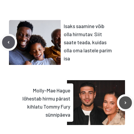
Isaks saamine võib
olla hirmutav. Siit
saate teada, kuidas
olla oma lastele parim
isa
Molly-Mae Hague
lõhestab hirmu pärast
kihlatu Tommy Fury
sünnipäeva