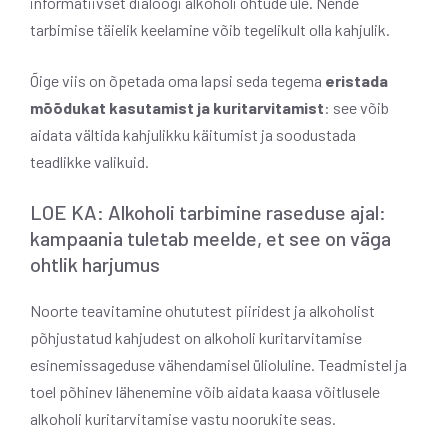
informatiivset dialoogi alkoholi ohtude üle. Nende
tarbimise täielik keelamine võib tegelikult olla kahjulik.
Õige viis on õpetada oma lapsi seda tegema
eristada
mõõdukat kasutamist ja kuritarvitamist
: see võib
aidata vältida kahjulikku käitumist ja soodustada
teadlikke valikuid.
LOE KA: Alkoholi tarbimine raseduse ajal:
kampaania tuletab meelde, et see on väga
ohtlik harjumus
Noorte teavitamine ohututest piiridest ja alkoholist
põhjustatud kahjudest on alkoholi kuritarvitamise
esinemissageduse vähendamisel ülioluline. Teadmistel ja
toel põhinev lähenemine võib aidata kaasa võitlusele
alkoholi kuritarvitamise vastu noorukite seas.