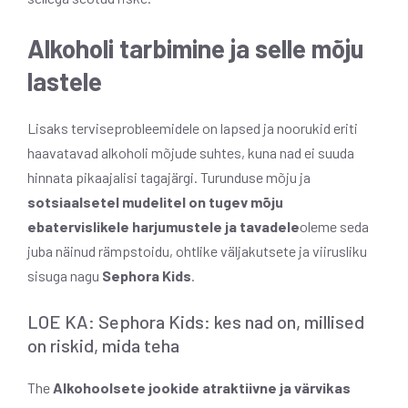
Alkoholi tarbimine ja selle mõju
lastele
Lisaks terviseprobleemidele on lapsed ja noorukid eriti
haavatavad alkoholi mõjude suhtes, kuna nad ei suuda
hinnata pikaajalisi tagajärgi. Turunduse mõju ja
sotsiaalsetel mudelitel on tugev mõju
ebatervislikele harjumustele ja tavadele
oleme seda
juba näinud rämpstoidu, ohtlike väljakutsete ja viirusliku
sisuga nagu
Sephora Kids
.
LOE KA: Sephora Kids: kes nad on, millised
on riskid, mida teha
The
Alkohoolsete jookide atraktiivne ja värvikas