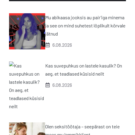
Mu abikaasa jooksis au pair’iga minema
ja see on mind suhetest lõplikult kõrvale
jätnud
6.08.2026
Kas suvepuhkus on lastele kasulik? On
aeg, et teadlased küsisid neilt
6.08.2026
Olen seksitöötaja – seepärast on teie
mees mu lemmikklient