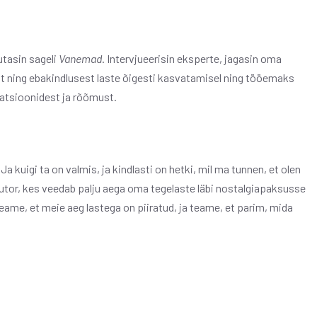
utasin sageli
Vanemad
. Intervjueerisin eksperte, jagasin oma
st ning ebakindlusest laste õigesti kasvatamisel ning tööemaks
atsioonidest ja rõõmust.
kuigi ta on valmis, ja kindlasti on hetki, mil ma tunnen, et olen
autor, kes veedab palju aega oma tegelaste läbi nostalgiapaksusse
eame, et meie aeg lastega on piiratud, ja teame, et parim, mida