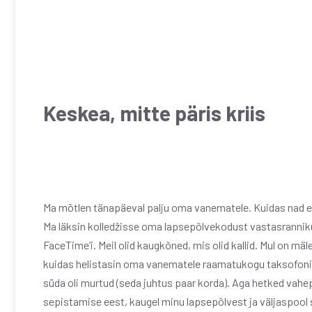
Keskea, mitte päris kriis
Ma mõtlen tänapäeval palju oma vanematele. Kuidas nad en
Ma läksin kolledžisse oma lapsepõlvekodust vastasrannikul 
FaceTime’i. Meil olid kaugkõned, mis olid kallid. Mul on mä
kuidas helistasin oma vanematele raamatukogu taksofonist v
süda oli murtud (seda juhtus paar korda). Aga hetked vahe
sepistamise eest, kaugel minu lapsepõlvest ja väljaspool 