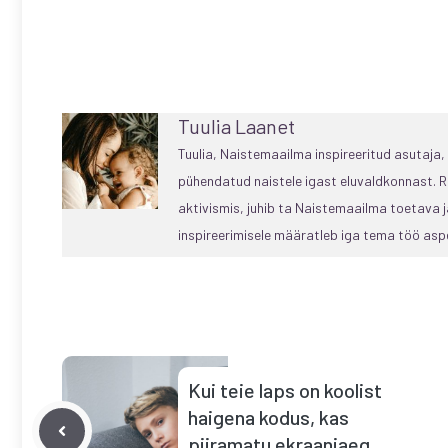
Tuulia Laanet
Tuulia, Naistemaailma inspireeritud asutaja
pühendatud naistele igast eluvaldkonnast. R
aktivismis, juhib ta Naistemaailma toetava
inspireerimisele määratleb iga tema töö aspe
Kui teie laps on koolist
haigena kodus, kas
piiramatu ekraaniaeg