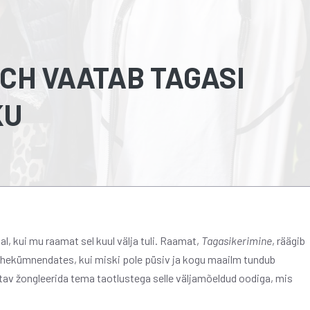
CH VAATAB TAGASI
KU
l, kui mu raamat sel kuul välja tuli. Raamat,
Tagasikerimine
, räägib
 kahekümnendates, kui miski pole püsiv ja kogu maailm tundub
tav žongleerida tema taotlustega selle väljamõeldud oodiga, mis