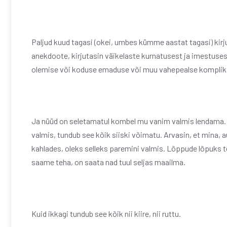
Paljud kuud tagasi (okei, umbes kümme aastat tagasi) kirj
anekdoote, kirjutasin väikelaste kurnatusest ja imestuse
olemise või koduse emaduse või muu vahepealse komplik
Ja nüüd on seletamatul kombel mu vanim valmis lendama. Ja 
valmis, tundub see kõik siiski võimatu. Arvasin, et mina, 
kahlades, oleks selleks paremini valmis. Lõppude lõpuks t
saame teha, on saata nad tuul seljas maailma.
Kuid ikkagi tundub see kõik nii kiire, nii ruttu.