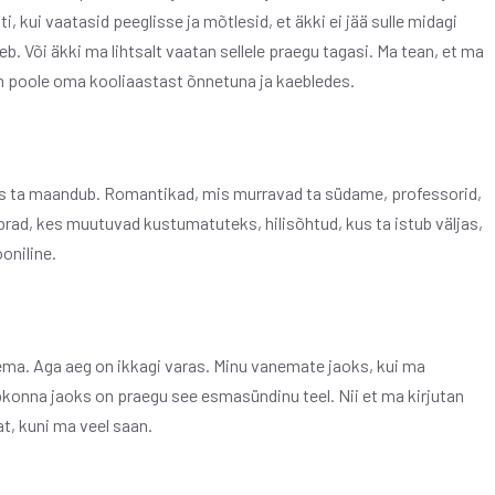
hti, kui vaatasid peeglisse ja mõtlesid, et äkki ei jää sulle midagi
äheb. Või äkki ma lihtsalt vaatan sellele praegu tagasi. Ma tean, et ma
in poole oma kooliaastast õnnetuna ja kaebledes.
nes ta maandub. Romantikad, mis murravad ta südame, professorid,
ad, kes muutuvad kustumatuteks, hilisõhtud, kus ta istub väljas,
oniline.
nema. Aga aeg on ikkagi varas. Minu vanemate jaoks, kui ma
eibkonna jaoks on praegu see esmasündinu teel. Nii et ma kirjutan
t, kuni ma veel saan.