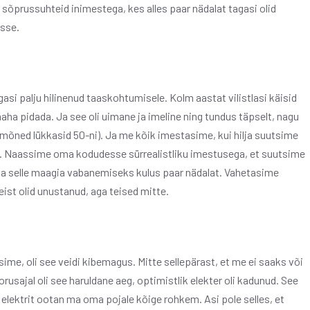
ua sõprussuhteid inimestega, kes alles paar nädalat tagasi olid
sse.
asi palju hilinenud taaskohtumisele. Kolm aastat vilistlasi käisid
maha pidada. Ja see oli uimane ja imeline ning tundus täpselt, nagu
(mõned lükkasid 50-ni). Ja me kõik imestasime, kui hilja suutsime
sime. Naassime oma kodudesse sürrealistliku imestusega, et suutsime
ja selle maagia vabanemiseks kulus paar nädalat. Vahetasime
ist olid unustanud, aga teised mitte.
ime, oli see veidi kibemagus. Mitte sellepärast, et me ei saaks või
usajal oli see haruldane aeg, optimistlik elekter oli kadunud. See
 elektrit ootan ma oma pojale kõige rohkem. Asi pole selles, et