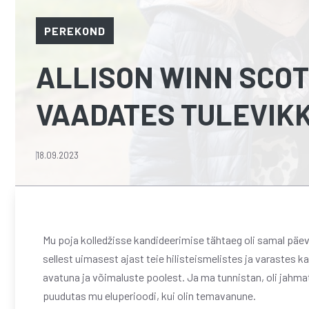
PEREKOND
ALLISON WINN SCOT
VAADATES TULEVIK
18.09.2023
Mu poja kolledžisse kandideerimise tähtaeg oli samal päeva
sellest uimasest ajast teie hilisteismelistes ja varastes
avatuna ja võimaluste poolest. Ja ma tunnistan, oli jahma
puudutas mu eluperioodi, kui olin temavanune.