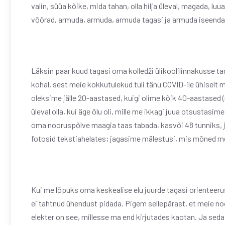
valin, süüa kõike, mida tahan, olla hilja üleval, magada, lu
võõrad, armuda, armuda, armuda tagasi ja armuda iseenda
Läksin paar kuud tagasi oma kolledži ülikoolilinnakusse tag
kohal, sest meie kokkutulekud tuli tänu COVID-ile ühiselt 
oleksime jälle 20-aastased, kuigi olime kõik 40-aastased 
üleval olla, kui äge õlu oli, mille me ikkagi juua otsusta
oma nooruspõlve maagia taas tabada, kasvõi 48 tunniks, 
fotosid tekstiahelates; jagasime mälestusi, mis mõned me
Kui me lõpuks oma keskealise elu juurde tagasi orienteerus
ei tahtnud ühendust pidada. Pigem sellepärast, et meie noor
elekter on see, millesse ma end kirjutades kaotan. Ja seda