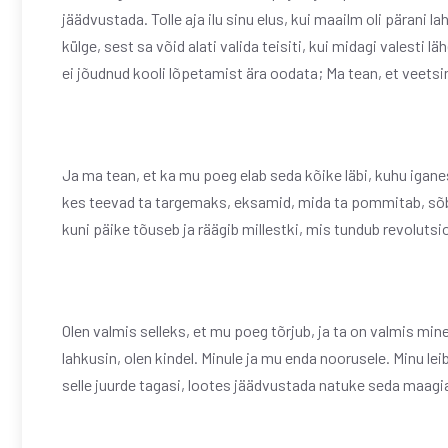
jäädvustada. Tolle aja ilu sinu elus, kui maailm oli pärani la
külge, sest sa võid alati valida teisiti, kui midagi valesti l
ei jõudnud kooli lõpetamist ära oodata; Ma tean, et veets
Ja ma tean, et ka mu poeg elab seda kõike läbi, kuhu iga
kes teevad ta targemaks, eksamid, mida ta pommitab, sõbr
kuni päike tõuseb ja räägib millestki, mis tundub revolutsio
Olen valmis selleks, et mu poeg tõrjub, ja ta on valmis mi
lahkusin, olen kindel. Minule ja mu enda noorusele. Minu l
selle juurde tagasi, lootes jäädvustada natuke seda maagia