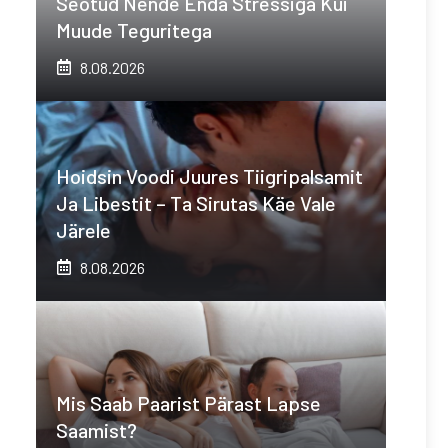
Seotud Nende Enda Stressiga Kui
Muude Teguritega
8.08.2026
Hoidsin Voodi Juures Tiigripalsamit
Ja Libestit – Ta Sirutas Käe Vale
Järele
8.08.2026
Mis Saab Paarist Pärast Lapse
Saamist?