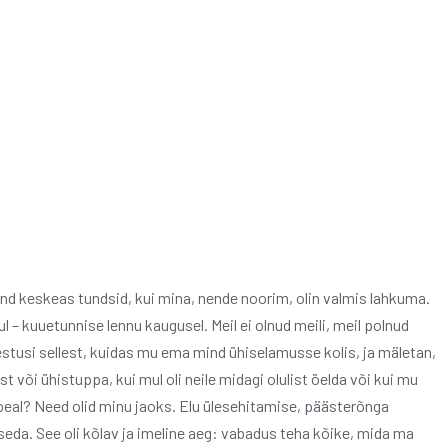
d keskeas tundsid, kui mina, nende noorim, olin valmis lahkuma.
– kuuetunnise lennu kaugusel. Meil ei olnud meili, meil polnud
lestusi sellest, kuidas mu ema mind ühiselamusse kolis, ja mäletan,
õi ühistuppa, kui mul oli neile midagi olulist öelda või kui mu
peal? Need olid minu jaoks. Elu ülesehitamise, päästerõnga
seda. See oli kõlav ja imeline aeg: vabadus teha kõike, mida ma