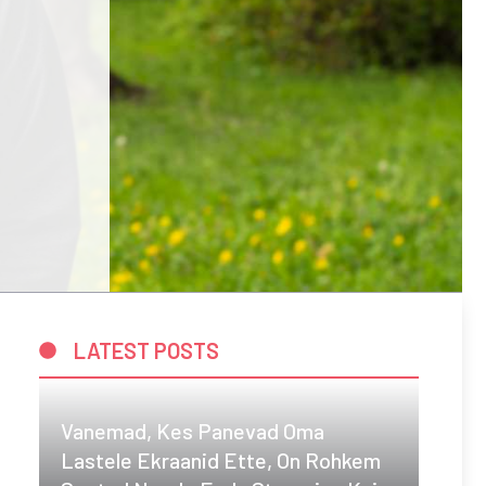
LATEST POSTS
Vanemad, Kes Panevad Oma
Lastele Ekraanid Ette, On Rohkem