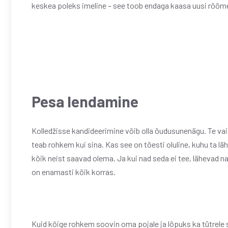
keskea poleks imeline – see toob endaga kaasa uusi rõõme.
Pesa lendamine
Kolledžisse kandideerimine võib olla õudusunenägu. Te vai
teab rohkem kui sina. Kas see on tõesti oluline, kuhu ta lä
kõik neist saavad olema. Ja kui nad seda ei tee, lähevad nad
on enamasti kõik korras.
Kuid kõige rohkem soovin oma pojale ja lõpuks ka tütrele 