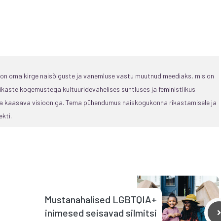
, on oma kirge naisõiguste ja vanemluse vastu muutnud meediaks, mis on
ikaste kogemustega kultuuridevahelises suhtluses ja feministlikus
 ja kaasava visiooniga. Tema pühendumus naiskogukonna rikastamisele ja
kti.
Mustanahalised LGBTQIA+
inimesed seisavad silmitsi