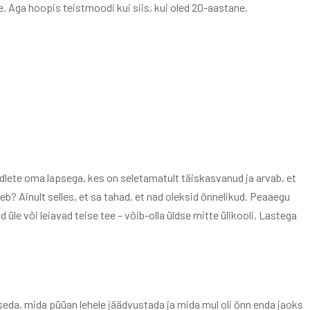
 Aga hoopis teistmoodi kui siis, kui oled 20-aastane.
dlete oma lapsega, kes on seletamatult täiskasvanud ja arvab, et
heb? Ainult selles, et sa tahad, et nad oleksid õnnelikud. Peaaegu
 üle või leiavad teise tee – võib-olla üldse mitte ülikooli. Lastega
seda, mida püüan lehele jäädvustada ja mida mul oli õnn enda jaoks