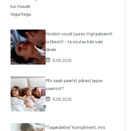
Hoidsin voodi juures tiigripalsamit
ja libestit – ta sirutas käe vale
järele
8.08.2026
Mis saab paarist pärast lapse
saamist?
8.08.2026
“Tagakäeline” kompliment, mis