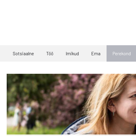
Skip
to
content
Sotsiaalne
Töö
Imikud
Ema
Perekond