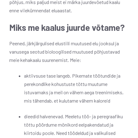
põhjus, miks paljud meist ei märka juurdevõetud kaalu
enne viiekümnendat eluaastat.
Miks me kaalus juurde võtame?
Peened, järkjärgulised elustiili muutused elu jooksul ja
vanusega seotud bioloogilised muutused põhjustavad
meie kehakaalu suurenemist. Meie:
aktiivsuse tase langeb. Pikemate töötundide ja
perekondlike kohustuste tõttu muutume
istuvamaks ja meil on vähem aega treenimiseks,
mis tähendab, et kulutame vähem kaloreid
dieedid halvenevad. Meeletu töö- ja peregraafiku
tõttu pöördume mõnikord eelpakendatud ja
kiirtoidu poole. Need töödeldud ja valikulised