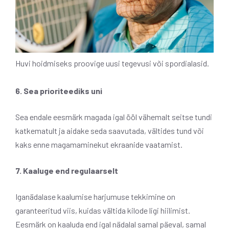
Huvi hoidmiseks proovige uusi tegevusi või spordialasid.
6. Sea prioriteediks uni
Sea endale eesmärk magada igal ööl vähemalt seitse tundi
katkematult ja aidake seda saavutada, vältides tund või
kaks enne magamaminekut ekraanide vaatamist.
7. Kaaluge end regulaarselt
Iganädalase kaalumise harjumuse tekkimine on
garanteeritud viis, kuidas vältida kilode ligi hiilimist.
Eesmärk on kaaluda end igal nädalal samal päeval, samal