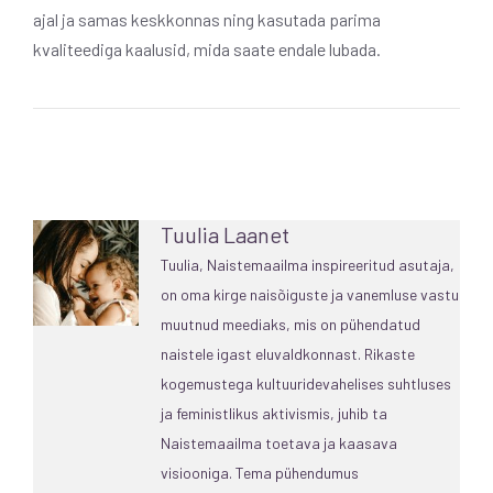
ajal ja samas keskkonnas ning kasutada parima
kvaliteediga kaalusid, mida saate endale lubada.
Tuulia Laanet
Tuulia, Naistemaailma inspireeritud asutaja,
on oma kirge naisõiguste ja vanemluse vastu
muutnud meediaks, mis on pühendatud
naistele igast eluvaldkonnast. Rikaste
kogemustega kultuuridevahelises suhtluses
ja feministlikus aktivismis, juhib ta
Naistemaailma toetava ja kaasava
visiooniga. Tema pühendumus