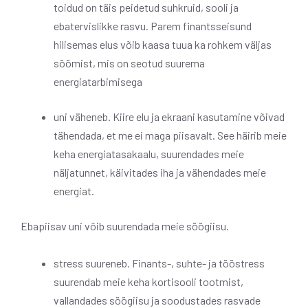
toidud on täis peidetud suhkruid, sooli ja
ebatervislikke rasvu. Parem finantsseisund
hilisemas elus võib kaasa tuua ka rohkem väljas
söömist, mis on seotud suurema
energiatarbimisega
uni väheneb. Kiire elu ja ekraani kasutamine võivad
tähendada, et me ei maga piisavalt. See häirib meie
keha energiatasakaalu, suurendades meie
näljatunnet, käivitades iha ja vähendades meie
energiat.
Ebapiisav uni võib suurendada meie söögiisu.
stress suureneb. Finants-, suhte- ja tööstress
suurendab meie keha kortisooli tootmist,
vallandades söögiisu ja soodustades rasvade