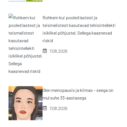
Rohkem kui pooled lastest ja
teismelistest kasutavad tehisintellekti
isiklikel põhjustel. Sellega kaasnevad
riskid
7.08.2026
Olen menopausis ja kiimas – seega on
mul suhe 33-aastasega
7.08.2026