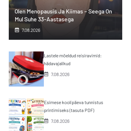
Olen Menopausis Ja Kiimas – Seega On
Mul Suhe 33-Aastasega
7.08.2026
Lastele mõeldud reisiravimid:
hädavajalikud
7.08.2026
Esimese koolipäeva tunnistus
printimiseks (tasuta PDF)
7.08.2026