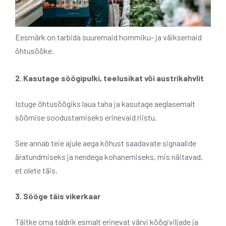
Eesmärk on tarbida suuremaid hommiku- ja väiksemaid
õhtusööke.
2. Kasutage söögipulki, teelusikat või austrikahvlit
Istuge õhtusöögiks laua taha ja kasutage aeglasemalt
söömise soodustamiseks erinevaid riistu.
See annab teie ajule aega kõhust saadavate signaalide
äratundmiseks ja nendega kohanemiseks, mis näitavad,
et olete täis.
3. Sööge täis vikerkaar
Täitke oma taldrik esmalt erinevat värvi köögiviljade ja