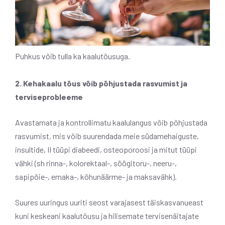
Puhkus võib tulla ka kaalutõusuga.
2. Kehakaalu tõus võib põhjustada rasvumist ja
terviseprobleeme
Avastamata ja kontrollimatu kaalulangus võib põhjustada
rasvumist, mis võib suurendada meie südamehaiguste,
insultide, II tüüpi diabeedi, osteoporoosi ja mitut tüüpi
vähki (sh rinna-, kolorektaal-, söögitoru-, neeru-,
sapipõie-, emaka-, kõhunäärme- ja maksavähk).
Suures uuringus uuriti seost varajasest täiskasvanueast
kuni keskeani kaalutõusu ja hilisemate tervisenäitajate