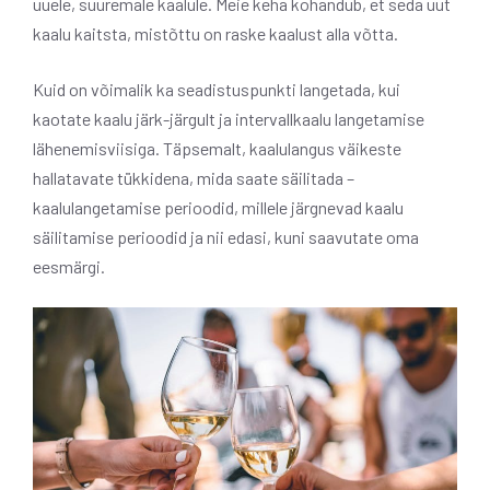
uuele, suuremale kaalule. Meie keha kohandub, et seda uut
kaalu kaitsta, mistõttu on raske kaalust alla võtta.
Kuid on võimalik ka seadistuspunkti langetada, kui
kaotate kaalu järk-järgult ja intervallkaalu langetamise
lähenemisviisiga. Täpsemalt, kaalulangus väikeste
hallatavate tükkidena, mida saate säilitada –
kaalulangetamise perioodid, millele järgnevad kaalu
säilitamise perioodid ja nii edasi, kuni saavutate oma
eesmärgi.