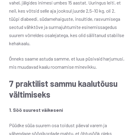
vahel, jälgides inimesi umbes 15 aastat. Uuringus leiti, et
neil, kes võtsid selle aja jooksul juurde 2,5–10 kg, oli 2.
tüüpi diabeedi, südamehaiguste, insultide, rasvumisega
seotud vähktõve ja surmajuhtumite esinemissagedus
suurem võrreldes osalejatega, kes olid säilitanud stabiilse
kehakaalu.
Õnneks saame astuda samme, et luua püsivaid harjumusi,
mis muudavad kaalu roomamise minevikku.
7 praktilist sammu kaalutõusu
vältimiseks
1. Söö suurest väikeseni
Püüdke süüa suurem osa toidust päeval varem ja
vähendage söögikordade mahtu, et õhtusöök oleks