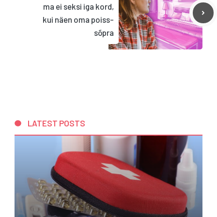
ma ei seksi iga kord,
kui näen oma poiss-
sõpra
LATEST POSTS