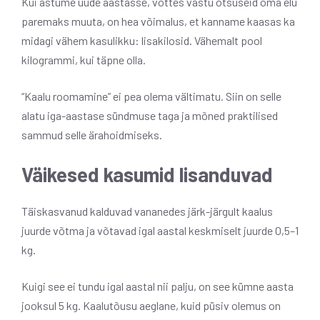
Kui astume uude aastasse, võttes vastu otsuseid oma elu
paremaks muuta, on hea võimalus, et kanname kaasas ka
midagi vähem kasulikku: lisakilosid. Vähemalt pool
kilogrammi, kui täpne olla.
“Kaalu roomamine” ei pea olema vältimatu. Siin on selle
alatu iga-aastase sündmuse taga ja mõned praktilised
sammud selle ärahoidmiseks.
Väikesed kasumid lisanduvad
Täiskasvanud kalduvad vananedes järk-järgult kaalus
juurde võtma ja võtavad igal aastal keskmiselt juurde 0,5–1
kg.
Kuigi see ei tundu igal aastal nii palju, on see kümne aasta
jooksul 5 kg. Kaalutõusu aeglane, kuid püsiv olemus on