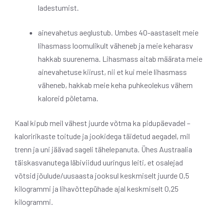
ladestumist.
ainevahetus aeglustub. Umbes 40-aastaselt meie
lihasmass loomulikult väheneb ja meie keharasv
hakkab suurenema. Lihasmass aitab määrata meie
ainevahetuse kiirust, nii et kui meie lihasmass
väheneb, hakkab meie keha puhkeolekus vähem
kaloreid põletama.
Kaal kipub meil vähest juurde võtma ka pidupäevadel –
kaloririkaste toitude ja jookidega täidetud aegadel, mil
trenn ja uni jäävad sageli tähelepanuta. Ühes Austraalia
täiskasvanutega läbiviidud uuringus leiti, et osalejad
võtsid jõulude/uusaasta jooksul keskmiselt juurde 0,5
kilogrammi ja lihavõttepühade ajal keskmiselt 0,25
kilogrammi.