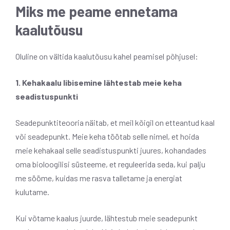
Miks me peame ennetama
kaalutõusu
Oluline on vältida kaalutõusu kahel peamisel põhjusel:
1. Kehakaalu libisemine lähtestab meie keha
seadistuspunkti
Seadepunktiteooria näitab, et meil kõigil on etteantud kaal
või seadepunkt. Meie keha töötab selle nimel, et hoida
meie kehakaal selle seadistuspunkti juures, kohandades
oma bioloogilisi süsteeme, et reguleerida seda, kui palju
me sööme, kuidas me rasva talletame ja energiat
kulutame.
Kui võtame kaalus juurde, lähtestub meie seadepunkt