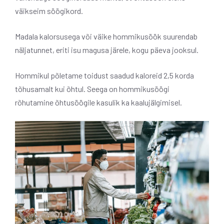
väikseim söögikord.
Madala kalorsusega või väike hommikusöök suurendab
näljatunnet, eriti isu magusa järele, kogu päeva jooksul.
Hommikul põletame toidust saadud kaloreid 2,5 korda
tõhusamalt kui õhtul. Seega on hommikusöögi
rõhutamine õhtusöögile kasulik ka kaalujälgimisel.