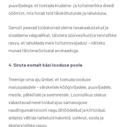
puuviljadega, et toetada kiudaine- ja toitainerikka dieedi
söömist, mis hoiab teid täiskõhutunde ja rahuloluna.
Samuti peavad toidukorrad olema tasakaalustatud ja
sisaldama valguallikat, täistera süsivesikuid ja tervislikke
rasvu, et rahuldada meie toitumisvajadusi – näiteks
munad täisteraröstsaial avokaadoga.
4. Siruta esmalt käsi looduse poole
Treenige oma aju ümber, et toetuda looduse
maiuspaladele – värsketele köögiviljadele, puuviljadele,
mesile, pähklitele ja seemnetele. Loomulikus olekus
vabastavad need toidud ajus samasuguse
naudingureaktsiooni nagu ülitöödeldud ja kiirtoidud,
aidates vältida tarbetuid kaloreid, suhkrut, soola ja
ebatervislikke rasvu.