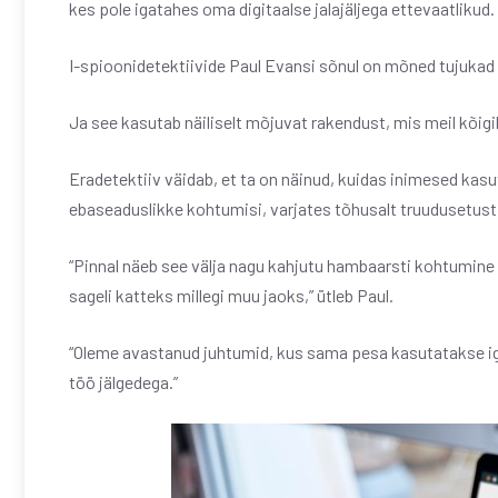
kes pole igatahes oma digitaalse jalajäljega ettevaatlikud.
I-spioonidetektiivide Paul Evansi sõnul on mõned tujukad a
Ja see kasutab näiliselt mõjuvat rakendust, mis meil kõigi
Eradetektiiv väidab, et ta on näinud, kuidas inimesed kas
ebaseaduslikke kohtumisi, varjates tõhusalt truudusetust n
“Pinnal näeb see välja nagu kahjutu hambaarsti kohtumine
sageli katteks millegi muu jaoks,” ütleb Paul.
“Oleme avastanud juhtumid, kus sama pesa kasutatakse igal 
töö jälgedega.”