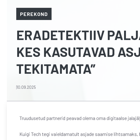
PEREKOND
ERADETEKTIIV PALJ
KES KASUTAVAD AS
TEKITAMATA”
10.09.2025
Truudusetud partnerid peavad olema oma digitaalse jalajälj
Kuigi Tech tegi vaieldamatult asjade saamise lihtsamaks