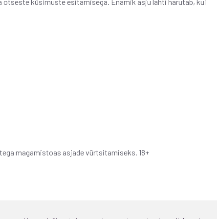
a otseste küsimuste esitamisega. Enamik asju lahti harutab, kui
etega magamistoas asjade vürtsitamiseks. 18+