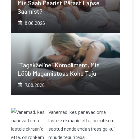
Mis Saab Paarist Pärast Lapse
Saamist?
8.08.2026
“Tagakäeline” Kompliment, Mis
Lööb Magamistoas Kohe Tuju
7.08.2026
Vanemad, kes panevad oma
lastele ekraanid ette, on rohkem
seotud nende enda stressiga kui
muude teguritega