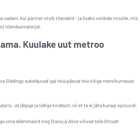
adam, kui partner otsib tõendeid – ja lisaks veidrale missile, mis
est tõendusmaterjal.
jama. Kuulake uut metroo
ice Giddings sukelduvad igal teisipäeval teie kõige metsikumasse
s. Ja jälgige ja tellige kindlasti, nii et te ei jäta kunagi episoodi.
ge oma dilemmasid ning Diana ja Alice võivad teile lihtsalt