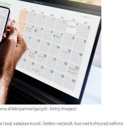
oma afääripartneriga (pilt: Getty Images)
 isegi salajase koodi, öeldes varjatult, kus nad kohtuvad selliste