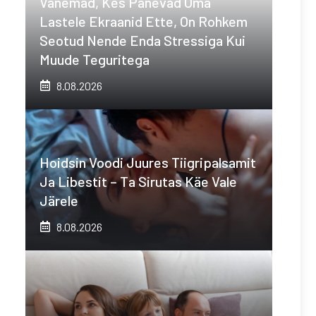
Vanemad, Kes Panevad Oma
Lastele Ekraanid Ette, On Rohkem
Seotud Nende Enda Stressiga Kui
Muude Teguritega
8.08.2026
Hoidsin Voodi Juures Tiigripalsamit
Ja Libestit – Ta Sirutas Käe Vale
Järele
8.08.2026