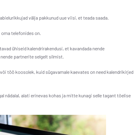
bielurikkujad välja pakkunud uue viisi, et teada saada.
l oma telefonides on.
utavad ühiseid kalendrirakendusi, et kavandada nende
ende partnerite selgelt silmist.
 või töö koosolek, kuid sügavamale kaevates on need kalendrikirjed
nädalal, alati erinevas kohas ja mitte kunagi selle tagant tõelise