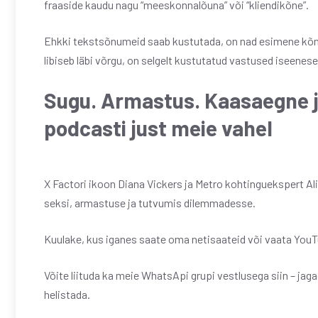
fraaside kaudu nagu “meeskonnalõuna” või “kliendikõne”.
Ehkki tekstsõnumeid saab kustutada, on nad esimene kõne s
libiseb läbi võrgu, on selgelt kustutatud vastused iseenes
Sugu. Armastus. Kaasaegne 
podcasti just meie vahel
X Factori ikoon Diana Vickers ja Metro kohtinguekspert Al
seksi, armastuse ja tutvumis dilemmadesse.
Kuulake, kus iganes saate oma netisaateid või vaata YouTube’i
Võite liituda ka meie WhatsApi grupi vestlusega siin – jaga
helistada.