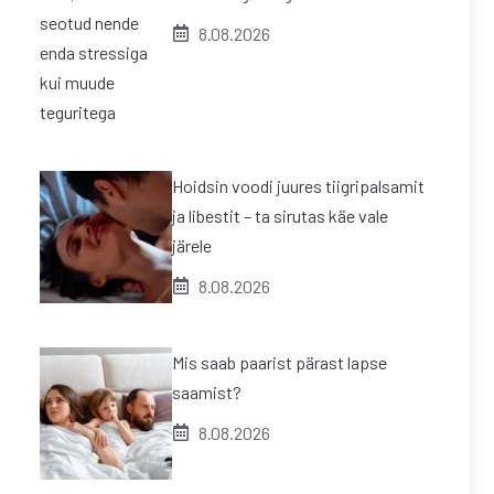
8.08.2026
Hoidsin voodi juures tiigripalsamit
ja libestit – ta sirutas käe vale
järele
8.08.2026
Mis saab paarist pärast lapse
saamist?
8.08.2026