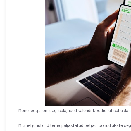
Mõnel petjal on isegi salajased kalendrikoodid, et suhelda 
Mitmel juhul olid tema paljastatud petjad loonud üksteisega