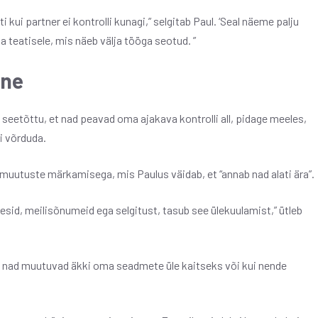
 kui partner ei kontrolli kunagi,” selgitab Paul. ‘Seal näeme palju
 teatisele, mis näeb välja tööga seotud. ”
ine
seetõttu, et nad peavad oma ajakava kontrolli all, pidage meeles,
i võrduda.
muutuste märkamisega, mis Paulus väidab, et “annab nad alati ära”.
 kõnesid, meilisõnumeid ega selgitust, tasub see ülekuulamist,” ütleb
ui nad muutuvad äkki oma seadmete üle kaitseks või kui nende