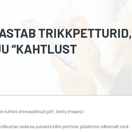
ASTAB TRIKKPETTURID,
JU “KAHTLUST
e suhtes ettevaatlikud (pilt: Getty Images)
, hõlbustas seda ka punaste käte petmise püüdmise-vähemalt neid,