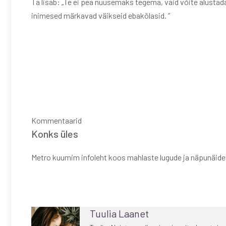
Ta lisab: „Te ei pea nuusemaks tegema, vaid võite alustad
inimesed märkavad väikseid ebakõlasid. ”
Kommentaarid
Konks üles
Metro kuumim infoleht koos mahlaste lugude ja näpunäid
Tuulia Laanet