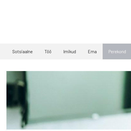
Skip
to
content
Sotsiaalne
Töö
Imikud
Ema
Perekond