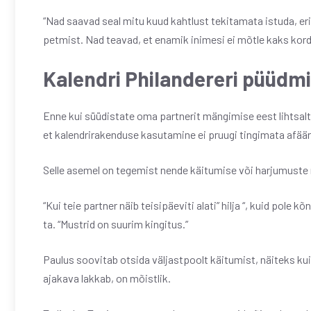
“Nad saavad seal mitu kuud kahtlust tekitamata istuda, eriti
petmist. Nad teavad, et enamik inimesi ei mõtle kaks korda
Kalendri Philandereri püüdm
Enne kui süüdistate oma partnerit mängimise eest lihtsalt 
et kalendrirakenduse kasutamine ei pruugi tingimata afäär
Selle asemel on tegemist nende käitumise või harjumuste 
“Kui teie partner näib teisipäeviti alati” hilja “, kuid pole
ta. “Mustrid on suurim kingitus.”
Paulus soovitab otsida väljastpoolt käitumist, näiteks k
ajakava lakkab, on mõistlik.