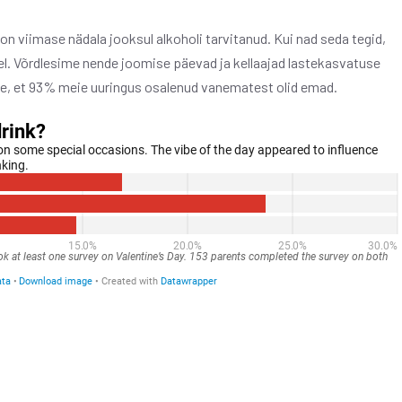
on viimase nädala jooksul alkoholi tarvitanud. Kui nad seda tegid,
el. Võrdlesime nende joomise päevad ja kellaajad lastekasvatuse
see, et 93% meie uuringus osalenud vanematest olid emad.