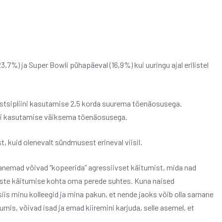
,7%) ja Super Bowli pühapäeval (16,9%) kui uuringu ajal erilistel
distsipliini kasutamise 2,5 korda suurema tõenäosusega.
iini kasutamise väiksema tõenäosusega.
 kuid olenevalt sündmusest erineval viisil.
 vanemad võivad “kopeerida” agressiivset käitumist, mida nad
este käitumise kohta oma perede suhtes. Kuna naised
 minu kolleegid ja mina pakun, et nende jaoks võib olla sarnane
is, võivad isad ja emad kiiremini karjuda, selle asemel, et