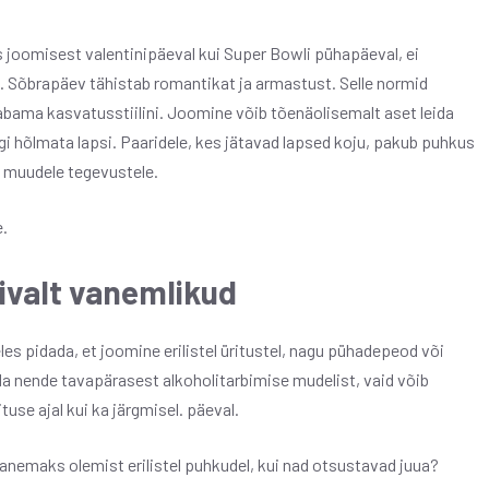
joomisest valentinipäeval kui Super Bowli pühapäeval, ei
Sõbrapäev tähistab romantikat ja armastust. Selle normid
abama kasvatusstiilini. Joomine võib tõenäolisemalt aset leida
gi hõlmata lapsi. Paaridele, kes jätavad lapsed koju, pakub puhkus
 muudele tegevustele.
.
livalt vanemlikud
s pidada, et joomine erilistel üritustel, nagu pühadepeod või
eda nende tavapärasest alkoholitarbimise mudelist, vaid võib
use ajal kui ka järgmisel. päeval.
anemaks olemist erilistel puhkudel, kui nad otsustavad juua?