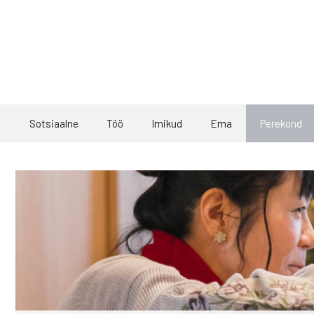
Skip
to
content
Sotsiaalne
Töö
Imikud
Ema
Perekond