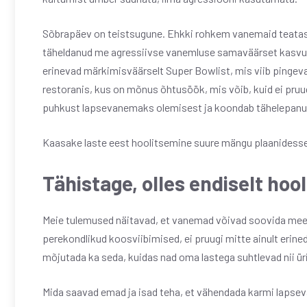
Sõbrapäev on teistsugune. Ehkki rohkem vanemaid teatas 
täheldanud me agressiivse vanemluse samaväärset kasvu. 
erinevad märkimisväärselt Super Bowlist, mis viib pingev
restoranis, kus on mõnus õhtusöök, mis võib, kuid ei pruu
puhkust lapsevanemaks olemisest ja koondab tähelepanu
Kaasake laste eest hoolitsemine suure mängu plaanidesse
Tähistage, olles endiselt hoo
Meie tulemused näitavad, et vanemad võivad soovida meele
perekondlikud koosviibimised, ei pruugi mitte ainult erin
mõjutada ka seda, kuidas nad oma lastega suhtlevad nii ürit
Mida saavad emad ja isad teha, et vähendada karmi lapsev