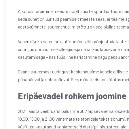
Alkoholi tarbimine meeste poolt suurte spordiürituste pä
seda suhet on uuritud peamiselt meeste seas, ei tea me ag
aastakümnetel suurenenud, mistõttu on see oluline teema
Vanemlikuks saamise ajal joomine võib põhjustada laste lõ
uuringus soovisime kolleegidega näha, kas lapsevanema alko
kasutamisega – kas füüsiline karistamine nagu peksu andm
Osana suuremast uuringust keskendusime kahele erilisele
pühapäeval ja sõbrapäeval. See, mida leidsime, üllatas mei
Eripäevadel rohkem joomine
2021. aasta veebruaris palusime 307 lapsevanemal osaleda
10.00, 15.00 ja 21.00 vanemate telefonidele tekstisõnumi, m
küsitlust kasutanud konkreetseid distsipliinistrateegiaid.