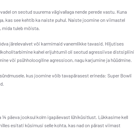
evadel on seotud suurema vägivallaga nende perede vastu. Kuna
a, kas see kehtib ka naiste puhul. Naiste joomine on viimastel
, mida tuleb mõista.
dva järelevalvet või karmimaid vanemlikke tavasid. Hiljutises
holitarbimine kahel erijuhtumil oli seotud agressiivse distsipliini
ine või psühholoogiline agressioon, nagu karjumine ja hüüdmine.
 sündmusele, kus joomine võib tavapärasest erineda: Super Bowli
d.
 14 päeva jooksul kolm igapäevast lühiküsitlust. Lükkasime kell
illes esitati küsimusi selle kohta, kas nad on pärast viimast