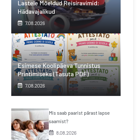
Lastele Mõeldud Reisiravimid:
Hädavajalikud
7.08.2026
Esimese Koolipäeva Tunnistus
Printimiseks (tasuta PDF)
7.08.2026
Mis saab paarist pärast lapse
saamist?
8.08.2026