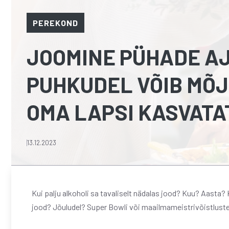
PEREKOND
JOOMINE PÜHADE AJ
PUHKUDEL VÕIB MÕJ
OMA LAPSI KASVATA
13.12.2023
Kui palju alkoholi sa tavaliselt nädalas jood? Kuu? Aasta?
jood? Jõuludel? Super Bowli või maailmameistrivõistluste