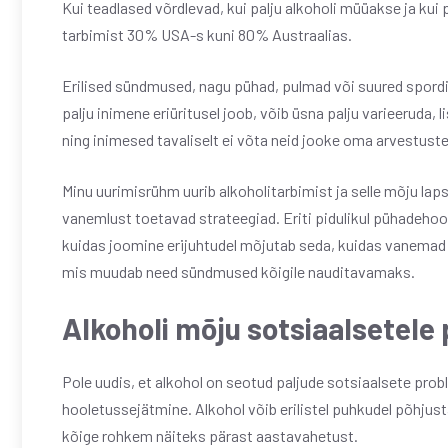
Kui teadlased võrdlevad, kui palju alkoholi müüakse ja kui 
tarbimist 30% USA-s kuni 80% Austraalias.
Erilised sündmused, nagu pühad, pulmad või suured spordi
palju inimene eriüritusel joob, võib üsna palju varieeruda, 
ning inimesed tavaliselt ei võta neid jooke oma arvestust
Minu uurimisrühm uurib alkoholitarbimist ja selle mõju l
vanemlust toetavad strateegiad. Eriti pidulikul pühadehooa
kuidas joomine erijuhtudel mõjutab seda, kuidas vanemad o
mis muudab need sündmused kõigile nauditavamaks.
Alkoholi mõju sotsiaalsetele
Pole uudis, et alkohol on seotud paljude sotsiaalsete prob
hooletussejätmine. Alkohol võib erilistel puhkudel põhjus
kõige rohkem näiteks pärast aastavahetust.