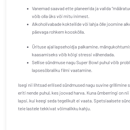
Vanemad saavad ette planeerida ja valida “määratud v
võib olla üks või mitu inimest.
Alkoholivabade kokteilide või lahja õlle joomine a
päevaga rohkem kooskõlla.
Ürituse ajal lapsehoidja palkamine, mängukohtumis
kaasamiseks võib kõigi stressi vähendada.
Sellise sündmuse nagu Super Bowl puhul võib prob
lapsesõbraliku filmi vaatamine.
Isegi nii lihtsad erilised sündmused nagu suvine grillimi
eriti nende puhul, kes joovad harva. Kuna ümberringi on nii p
lapsi, kui keegi seda tegelikult ei vaata. Spetsiaalsete
teie lastele tekkivat võimalikku kahju.