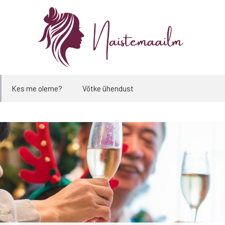
Kes me oleme?
Võtke ühendust