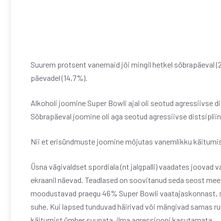
Suurem protsent vanemaid jõi mingil hetkel sõbrapäeval (23
päevadel (14,7%).
Alkoholi joomine Super Bowli ajal oli seotud agressiivse 
Sõbrapäeval joomine oli aga seotud agressiivse distsipl
Nii et erisündmuste joomine mõjutas vanemlikku käitumist,
Üsna vägivaldset spordiala (nt jalgpalli) vaadates joovad
ekraanil näevad. Teadlased on soovitanud seda seost me
moodustavad praegu 46% Super Bowli vaatajaskonnast, siis
suhe. Kui lapsed tunduvad häirivad või mängivad samas ruum
käitumist ümber suunata, ilma agressiooni kasutamata.