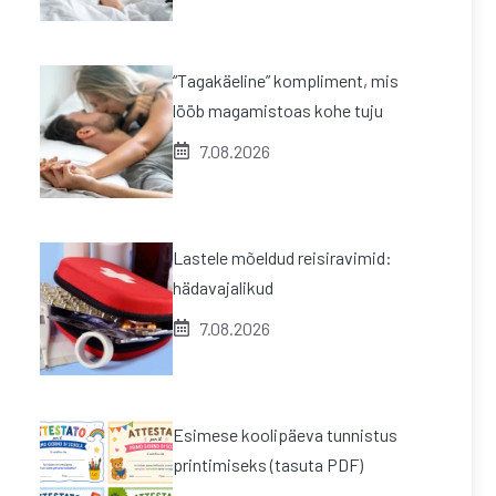
“Tagakäeline” kompliment, mis
lööb magamistoas kohe tuju
7.08.2026
Lastele mõeldud reisiravimid:
hädavajalikud
7.08.2026
Esimese koolipäeva tunnistus
printimiseks (tasuta PDF)