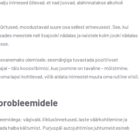
palju inimesed ütlevad, et nad joovad, alahinnatakse alkoholi
üritused, moodustavad suure osa sellest erinevusest. See, kui
lisades meestele neli lisajooki nädalas ja naistele kolm jooki nädalas
esse.
apsevanemaks olemisele, eesmärgiga tuvastada positiivset
jal – täis koosviibimisi, kus joomine on tavaline – mõistmine,
ma lapsi kohtlevad, võib aidata inimestel muuta oma rutiine viisil,
 probleemidele
leemidega: vägivald, liiklusõnnetused, laste väärkohtlemine ja
tada halba käitumist. Purjuspäi autojuhtimise juhtumeid esineb