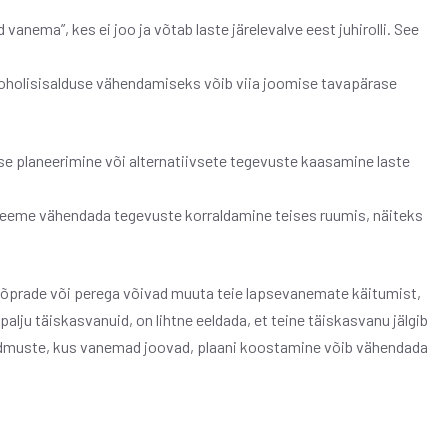
anema”, kes ei joo ja võtab laste järelevalve eest juhirolli. See
lkoholisisalduse vähendamiseks võib viia joomise tavapärase
e planeerimine või alternatiivsete tegevuste kaasamine laste
leeme vähendada tegevuste korraldamine teises ruumis, näiteks
ne sõprade või perega võivad muuta teie lapsevanemate käitumist,
alju täiskasvanuid, on lihtne eeldada, et teine ​​täiskasvanu jälgib
 sündmuste, kus vanemad joovad, plaani koostamine võib vähendada