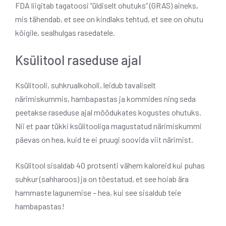
FDA liigitab tagatoosi “üldiselt ohutuks” (GRAS) aineks,
mis tähendab, et see on kindlaks tehtud, et see on ohutu
kõigile, sealhulgas rasedatele.
Ksülitool raseduse ajal
Ksülitooli, suhkrualkoholi, leidub tavaliselt
närimiskummis, hambapastas ja kommides ning seda
peetakse raseduse ajal mõõdukates kogustes ohutuks.
Nii et paar tükki ksülitooliga magustatud närimiskummi
päevas on hea, kuid te ei pruugi soovida viit närimist.
Ksülitool sisaldab 40 protsenti vähem kaloreid kui puhas
suhkur (sahharoos) ja on tõestatud, et see hoiab ära
hammaste lagunemise – hea, kui see sisaldub teie
hambapastas!