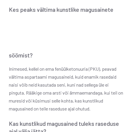
Kes peaks vältima kunstlike magusainete
söömist?
Inimesed, kellel on ema fenüülketonuuria (PKU), peavad
vältima aspartaami magusaineid, kuid enamik rasedaid
naisi võib neid kasutada seni, kuni nad sellega üle ei
pinguta. Rääkige oma arsti või ämmaemandaga, kui teil on
muresid või küsimusi selle kohta, kas kunstlikud
magusained on teile raseduse ajal ohutud.
Kas kunstlikud magusained tuleks raseduse
ajal välja jätta?