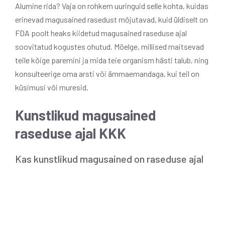
Alumine rida? Vaja on rohkem uuringuid selle kohta, kuidas
erinevad magusained rasedust mõjutavad, kuid üldiselt on
FDA poolt heaks kiidetud magusained raseduse ajal
soovitatud kogustes ohutud. Mõelge, millised maitsevad
teile kõige paremini ja mida teie organism hästi talub, ning
konsulteerige oma arsti või ämmaemandaga, kui teil on
küsimusi või muresid.
Kunstlikud magusained
raseduse ajal KKK
Kas kunstlikud magusained on raseduse ajal