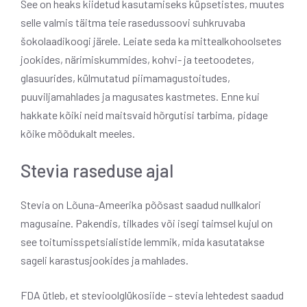
See on heaks kiidetud kasutamiseks küpsetistes, muutes
selle valmis täitma teie rasedussoovi suhkruvaba
šokolaadikoogi järele. Leiate seda ka mittealkohoolsetes
jookides, närimiskummides, kohvi- ja teetoodetes,
glasuurides, külmutatud piimamagustoitudes,
puuviljamahlades ja magusates kastmetes. Enne kui
hakkate kõiki neid maitsvaid hõrgutisi tarbima, pidage
kõike mõõdukalt meeles.
Stevia raseduse ajal
Stevia on Lõuna-Ameerika põõsast saadud nullkalori
magusaine. Pakendis, tilkades või isegi taimsel kujul on
see toitumisspetsialistide lemmik, mida kasutatakse
sageli karastusjookides ja mahlades.
FDA ütleb, et stevioolglükosiide – stevia lehtedest saadud