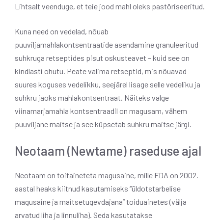
Lihtsalt veenduge, et teie jood mahl oleks pastöriseeritud.
Kuna need on vedelad, nõuab
puuviljamahlakontsentraatide asendamine granuleeritud
suhkruga retseptides pisut oskusteavet – kuid see on
kindlasti ohutu. Peate valima retseptid, mis nõuavad
suures koguses vedelikku, seejärel lisage selle vedeliku ja
suhkru jaoks mahlakontsentraat. Näiteks valge
viinamarjamahla kontsentraadil on magusam, vähem
puuviljane maitse ja see küpsetab suhkru maitse järgi.
Neotaam (Newtame) raseduse ajal
Neotaam on toitaineteta magusaine, mille FDA on 2002.
aastal heaks kiitnud kasutamiseks “üldotstarbelise
magusaine ja maitsetugevdajana” toiduainetes (välja
arvatud liha ja linnuliha). Seda kasutatakse