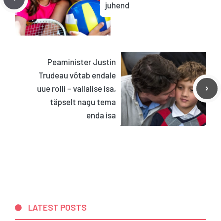
juhend
Peaminister Justin
Trudeau võtab endale
uue rolli – vallalise isa,
täpselt nagu tema
enda isa
LATEST POSTS