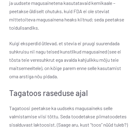
ja uudsete magusainetena kasutatavaid kemikaale –
peetakse üldiselt ohutuks, kuid FDA ei ole steviat
mittetoiteva magusainena heaks kiitnud; seda peetakse
toidulisandiks.
Kuigi eksperdid ütlevad, et stevia ei pruugi suurendada
suhkruisu nii nagu teised kunstlikud magusained (see ei
tõsta teie veresuhkrut ega avalda kahjulikku mõju teie
maitsemeeltele), on kõige parem enne selle kasutamist
oma arstiga nõu pidada.
Tagatoos raseduse ajal
Tagatoosi peetakse ka uudseks magusaineks selle
valmistamise viisi tõttu. Seda toodetakse piimatoodetes
sisalduvast laktoosist. (Saage aru, kust “toos” nüüd tuleb?)