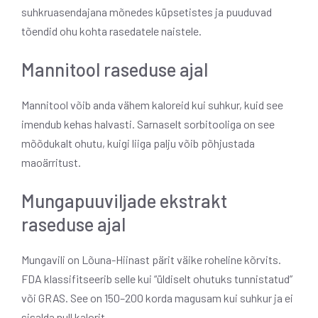
suhkruasendajana mõnedes küpsetistes ja puuduvad
tõendid ohu kohta rasedatele naistele.
Mannitool raseduse ajal
Mannitool võib anda vähem kaloreid kui suhkur, kuid see
imendub kehas halvasti. Sarnaselt sorbitooliga on see
mõõdukalt ohutu, kuigi liiga palju võib põhjustada
maoärritust.
Mungapuuviljade ekstrakt
raseduse ajal
Mungavili on Lõuna-Hiinast pärit väike roheline kõrvits.
FDA klassifitseerib selle kui “üldiselt ohutuks tunnistatud”
või GRAS. See on 150–200 korda magusam kui suhkur ja ei
sisalda null kalorit.