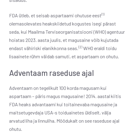
(1)
FDA ütleb, et seisab aspartaami ohutuse eest
olemasolevates heakskiidetud kogustes isegi pärast
seda, kui Maailma Terviseorganisatsiooni (WHO) agentuur
hoiatas 2023. aasta juulis, et magusaine võib kujutada
(2)
endast vähiriski elanikkonna seas.
WHO eraldi toidu
lisaainete rühm väidab samuti, et aspartaam ​​on ohutu.
Adventaam raseduse ajal
Adventaam on tegelikult 100 korda magusam kui
aspartaam ​​– päris magus magusaine! 2014. aastal kiitis
FDA heaks advantaami kui toitainevaba magusaine ja
maitsetugevdaja USA-s toiduainetes üldiselt, välja
arvatud liha ja linnuliha. Mõõdukalt on see raseduse ajal
ohutu.