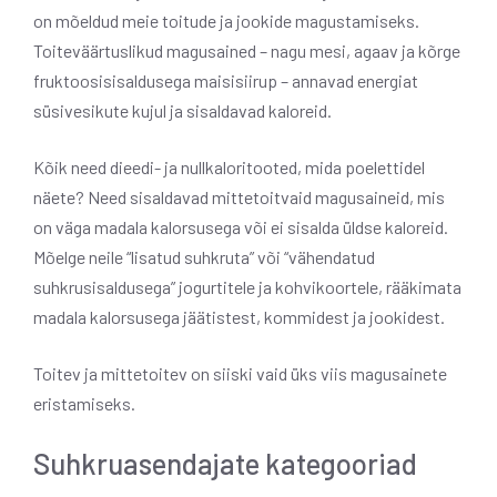
on mõeldud meie toitude ja jookide magustamiseks.
Toiteväärtuslikud magusained – nagu mesi, agaav ja kõrge
fruktoosisisaldusega maisisiirup – annavad energiat
süsivesikute kujul ja sisaldavad kaloreid.
Kõik need dieedi- ja nullkaloritooted, mida poelettidel
näete? Need sisaldavad mittetoitvaid magusaineid, mis
on väga madala kalorsusega või ei sisalda üldse kaloreid.
Mõelge neile “lisatud suhkruta” või “vähendatud
suhkrusisaldusega” jogurtitele ja kohvikoortele, rääkimata
madala kalorsusega jäätistest, kommidest ja jookidest.
Toitev ja mittetoitev on siiski vaid üks viis magusainete
eristamiseks.
Suhkruasendajate kategooriad