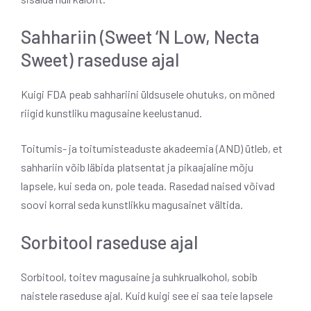
Sahhariin (Sweet ‘N Low, Necta
Sweet) raseduse ajal
Kuigi FDA peab sahhariini üldsusele ohutuks, on mõned
riigid kunstliku magusaine keelustanud.
Toitumis- ja toitumisteaduste akadeemia (AND) ütleb, et
sahhariin võib läbida platsentat ja pikaajaline mõju
lapsele, kui seda on, pole teada. Rasedad naised võivad
soovi korral seda kunstlikku magusainet vältida.
Sorbitool raseduse ajal
Sorbitool, toitev magusaine ja suhkrualkohol, sobib
naistele raseduse ajal. Kuid kuigi see ei saa teie lapsele