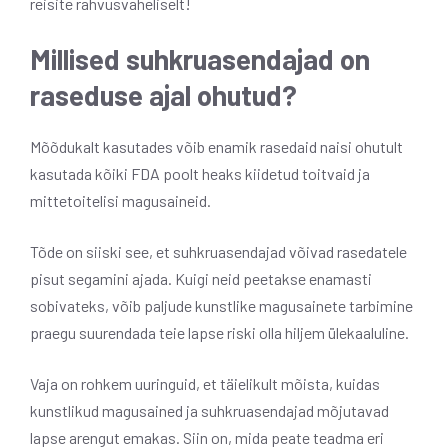
reisite rahvusvaheliselt!
Millised suhkruasendajad on
raseduse ajal ohutud?
Mõõdukalt kasutades võib enamik rasedaid naisi ohutult
kasutada kõiki FDA poolt heaks kiidetud toitvaid ja
mittetoitelisi magusaineid.
Tõde on siiski see, et suhkruasendajad võivad rasedatele
pisut segamini ajada. Kuigi neid peetakse enamasti
sobivateks, võib paljude kunstlike magusainete tarbimine
praegu suurendada teie lapse riski olla hiljem ülekaaluline.
Vaja on rohkem uuringuid, et täielikult mõista, kuidas
kunstlikud magusained ja suhkruasendajad mõjutavad
lapse arengut emakas. Siin on, mida peate teadma eri