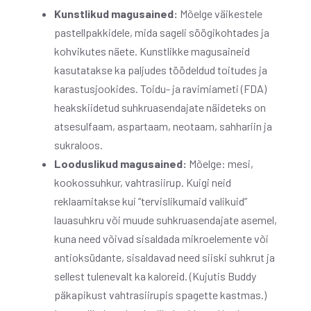
Kunstlikud magusained:
Mõelge väikestele
pastellpakkidele, mida sageli söögikohtades ja
kohvikutes näete. Kunstlikke magusaineid
kasutatakse ka paljudes töödeldud toitudes ja
karastusjookides. Toidu- ja ravimiameti (FDA)
heakskiidetud suhkruasendajate näideteks on
atsesulfaam, aspartaam, neotaam, sahhariin ja
sukraloos.
Looduslikud magusained:
Mõelge: mesi,
kookossuhkur, vahtrasiirup. Kuigi neid
reklaamitakse kui “tervislikumaid valikuid”
lauasuhkru või muude suhkruasendajate asemel,
kuna need võivad sisaldada mikroelemente või
antioksüdante, sisaldavad need siiski suhkrut ja
sellest tulenevalt ka kaloreid. (Kujutis Buddy
päkapikust vahtrasiirupis spagette kastmas.)