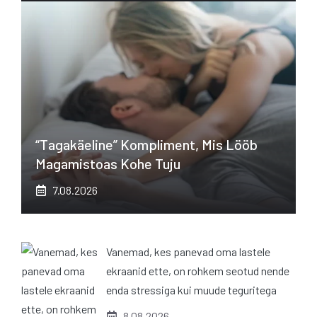
“Tagakäeline” Kompliment, Mis Lööb
Magamistoas Kohe Tuju
7.08.2026
Vanemad, kes panevad oma lastele
ekraanid ette, on rohkem seotud nende
enda stressiga kui muude teguritega
8.08.2026