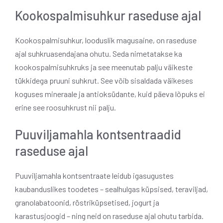
Kookospalmisuhkur raseduse ajal
Kookospalmisuhkur, looduslik magusaine, on raseduse
ajal suhkruasendajana ohutu. Seda nimetatakse ka
kookospalmisuhkruks ja see meenutab palju väikeste
tükkidega pruuni suhkrut. See võib sisaldada väikeses
koguses mineraale ja antioksüdante, kuid päeva lõpuks ei
erine see roosuhkrust nii palju.
Puuviljamahla kontsentraadid
raseduse ajal
Puuviljamahla kontsentraate leidub igasugustes
kaubanduslikes toodetes – sealhulgas küpsised, teraviljad,
granolabatoonid, röstriküpsetised, jogurt ja
karastusjoogid – ning neid on raseduse ajal ohutu tarbida.