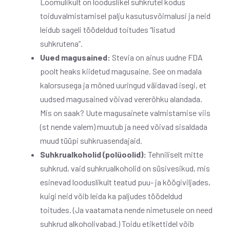
Loomulikult on looduslikel suhkrutel kodus
toiduvalmistamisel palju kasutusvõimalusi ja neid
leidub sageli töödeldud toitudes “lisatud
suhkrutena”.
Uued magusained:
Stevia on ainus uudne FDA
poolt heaks kiidetud magusaine. See on madala
kalorsusega ja mõned uuringud väidavad isegi, et
uudsed magusained võivad vererõhku alandada.
Mis on saak? Uute magusainete valmistamise viis
(st nende valem) muutub ja need võivad sisaldada
muud tüüpi suhkruasendajaid.
Suhkrualkoholid (polüoolid):
Tehniliselt mitte
suhkrud, vaid suhkrualkoholid on süsivesikud, mis
esinevad looduslikult teatud puu- ja köögiviljades,
kuigi neid võib leida ka paljudes töödeldud
toitudes. (Ja vaatamata nende nimetusele on need
suhkrud alkoholivabad.) Toidu etikettidel võib