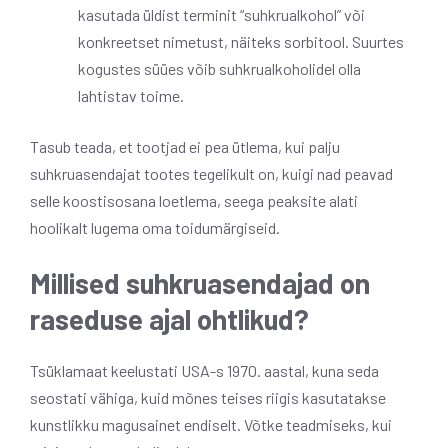
kasutada üldist terminit “suhkrualkohol” või
konkreetset nimetust, näiteks sorbitool. Suurtes
kogustes süües võib suhkrualkoholidel olla
lahtistav toime.
Tasub teada, et tootjad ei pea ütlema, kui palju
suhkruasendajat tootes tegelikult on, kuigi nad peavad
selle koostisosana loetlema, seega peaksite alati
hoolikalt lugema oma toidumärgiseid.
Millised suhkruasendajad on
raseduse ajal ohtlikud?
Tsüklamaat keelustati USA-s 1970. aastal, kuna seda
seostati vähiga, kuid mõnes teises riigis kasutatakse
kunstlikku magusainet endiselt. Võtke teadmiseks, kui