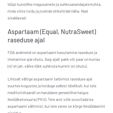
tüüpi kunstlike magusainete ja suhkruasendajate kohta,
mida võite toidu ja jookide etikettidel näha. Nad
sisaldavad:
Aspartaam ​​(Equal, NutraSweet)
raseduse ajal
FDA andmetel on aspartaami kasutamine raseduse ja
imetamise ajal ohutu. Aeg-ajalt pakk või paar on korras
(nii et jah, väike tükk suhkruta kummi on ohutu).
Lihtsalt vältige aspartaami tarbimist raseduse ajal
suurtes kogustes ja hoiduge sellest täielikult, kui teie
meditsiinikaardil on haruldane geneetiline haigus
fenüülketonuuria (PKU). Teie arst võib soovitada ka
aspartaami vältimist, kui teie veres on kõrge fenüülalaniini
sisaldus.