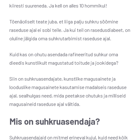
kiiresti suureneda. Ja kell on alles 10 hommikul!
Tõenäoliselt teate juba, et liiga palju suhkru söömine
raseduse ajal ei sobi teile. Ja kui teil on rasedusdiabeet, on
oluline jälgida oma suhkrutarbimist raseduse ajal.
Kuid kas on ohutu asendada rafineeritud suhkur oma
dieedis kunstlikult magustatud toitude ja jookidega?
Siin on suhkruasendajate, kunstlike magusainete ja
looduslike magusainete kasutamise madalseis raseduse
ajal, sealhulgas need, mida peetakse ohutuks ja milliseid
magusaineid raseduse ajal vältida.
Mis on suhkruasendaja?
Suhkruasendajaid on mitmel erineval kujul, kuid need kõik