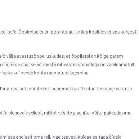
 eeliseid. Õppimiseks on potentsiaali, mida koolides ei saa kergesti
id välja avastusõppe, uskudes, et õppijatel on kõige parem
ja ringreis kohalike esimeste rahvaste rühmadega on vaieldamatult
miseks kui nende kohta raamatust lugemine.
tseptuaalset mõistmist, suuremat huvi teatud teemade vastu ja
 olenevalt sellest, millist reisi te plaanite, võite pakkuda oma
pimises endiselt oma roll. Nad teavad, kuidas esitada õigeid