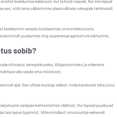
koolist keeldumise kalduvust, kui ta kooli naaseb. Kui teie lapsel
ise ees, võib tema väljaviimine plaanivälisele vaheajale tahtmatult
ist keeldumine varases kooliastmes on korrelatsioonis
esekontrolli puudumine ning suurenenud agressiivne käitumine.
etus sobib?
kkuda võimalusi perepuhkuseks, lõõgastumiseks ja sidemete
 kahtluse alla seada oma mõistuse).
erioodi ajal. See sõltub muidugi sellest, mida kavatsete teha ja kui
e harjumuste varajase kehtestamise väärtust. Kui lapsed puuduvad
ada teie lapse õppimist. Võtke kindlasti oma kooliga eelnevalt