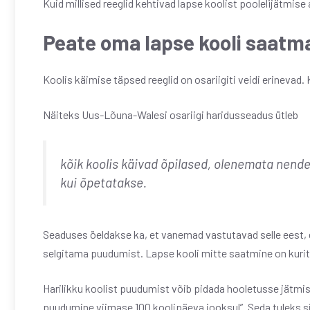
Kuid millised reeglid kehtivad lapse koolist poolelijätmise
Peate oma lapse kooli saatm
Koolis käimise täpsed reeglid on osariigiti veidi erinevad
Näiteks Uus-Lõuna-Walesi osariigi haridusseadus ütleb
kõik koolis käivad õpilased, olenemata nende
kui õpetatakse.
Seaduses öeldakse ka, et vanemad vastutavad selle eest, 
selgitama puudumist. Lapse kooli mitte saatmine on kuri
Harilikku koolist puudumist võib pidada hooletusse jätmi
puudumine viimase 100 koolipäeva jooksul”. Seda tuleks si