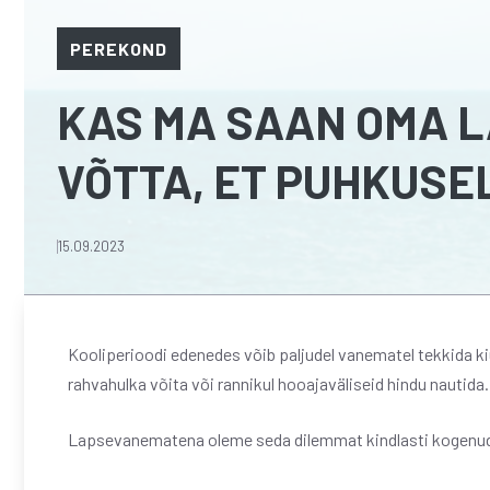
PEREKOND
KAS MA SAAN OMA L
VÕTTA, ET PUHKUSE
15.09.2023
Kooliperioodi edenedes võib paljudel vanematel tekkida ki
rahvahulka võita või rannikul hooajaväliseid hindu nautida.
Lapsevanematena oleme seda dilemmat kindlasti kogenu