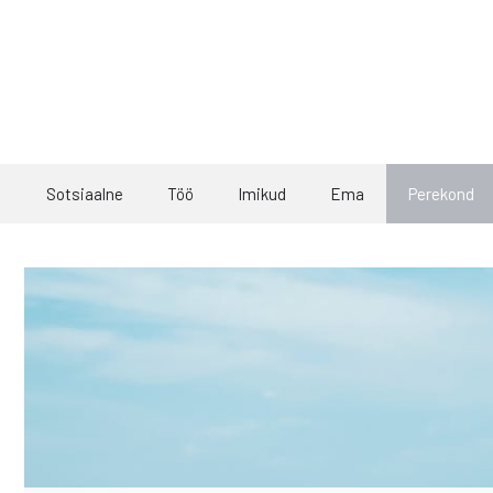
Skip
to
content
Sotsiaalne
Töö
Imikud
Ema
Perekond