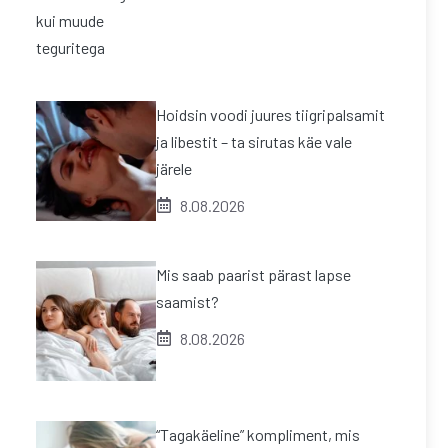
Hoidsin voodi juures tiigripalsamit
ja libestit – ta sirutas käe vale
järele
8.08.2026
Mis saab paarist pärast lapse
saamist?
8.08.2026
“Tagakäeline” kompliment, mis