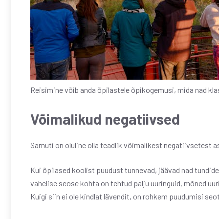
Reisimine võib anda õpilastele õpikogemusi, mida nad kla
Võimalikud negatiivsed
Samuti on oluline olla teadlik võimalikest negatiivsetest as
Kui õpilased koolist puudust tunnevad, jäävad nad tundid
vahelise seose kohta on tehtud palju uuringuid, mõned uu
Kuigi siin ei ole kindlat lävendit, on rohkem puudumisi 