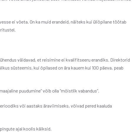
rvesse ei võeta. On ka muid erandeid, näiteks kui üliõpilane töötab
itustel.
endus väidavad, et reisimine ei kvalifitseeru erandiks. Direktorid
Avalikus süsteemis, kui õpilased on ära kauem kui 100 päeva, peab
emaajaline puudumine” võib olla “mõistlik vabandus”.
perioodiks või aastaks äraviimiseks, võivad pered kaaluda
ingute ajal koolis käiksid.