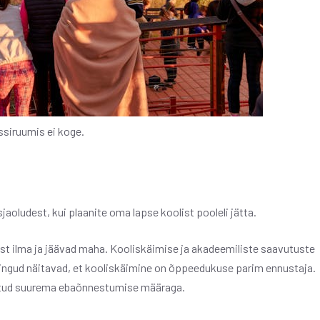
ssiruumis ei koge.
jaoludest, kui plaanite oma lapse koolist pooleli jätta.
est ilma ja jäävad maha. Kooliskäimise ja akadeemiliste saavutuste
ringud näitavad, et kooliskäimine on õppeedukuse parim ennustaja.
seotud suurema ebaõnnestumise määraga.