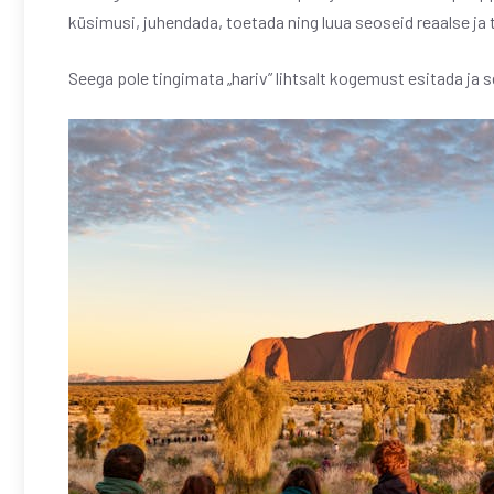
küsimusi, juhendada, toetada ning luua seoseid reaalse ja 
Seega pole tingimata „hariv” lihtsalt kogemust esitada ja s