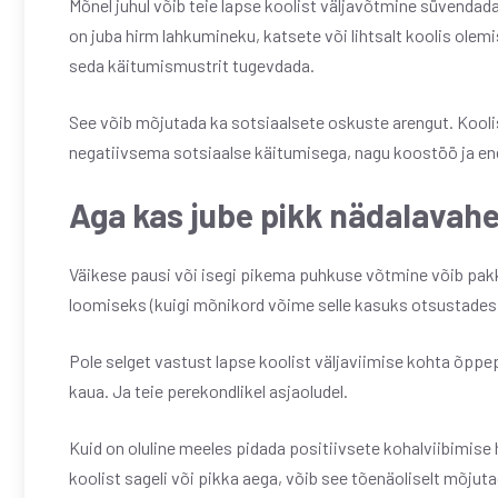
Mõnel juhul võib teie lapse koolist väljavõtmine süvendada 
on juba hirm lahkumineku, katsete või lihtsalt koolis olem
seda käitumismustrit tugevdada.
See võib mõjutada ka sotsiaalsete oskuste arengut. Kool
negatiivsema sotsiaalse käitumisega, nagu koostöö ja en
Aga kas jube pikk nädalavah
Väikese pausi või isegi pikema puhkuse võtmine võib pa
loomiseks (kuigi mõnikord võime selle kasuks otsustades
Pole selget vastust lapse koolist väljaviimise kohta õppep
kaua. Ja teie perekondlikel asjaoludel.
Kuid on oluline meeles pidada positiivsete kohalviibimis
koolist sageli või pikka aega, võib see tõenäoliselt mõjut