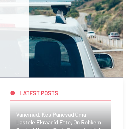
LATEST POSTS
Vanemad, Kes Panevad Oma
Lastele Ekraanid Ette, On Rohkem