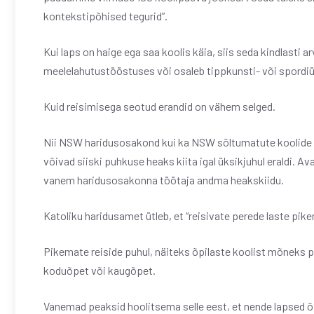
kontekstipõhised tegurid”.
Kui laps on haige ega saa koolis käia, siis seda kindlasti a
meelelahutustööstuses või osaleb tippkunsti- või spordiür
Kuid reisimisega seotud erandid on vähem selged.
Nii NSW haridusosakond kui ka NSW sõltumatute koolide üh
võivad siiski puhkuse heaks kiita igal üksikjuhul eraldi. 
vanem haridusosakonna töötaja andma heakskiidu.
Katoliku haridusamet ütleb, et “reisivate perede laste pik
Pikemate reiside puhul, näiteks õpilaste koolist mõneks 
koduõpet või kaugõpet.
Vanemad peaksid hoolitsema selle eest, et nende lapsed õp