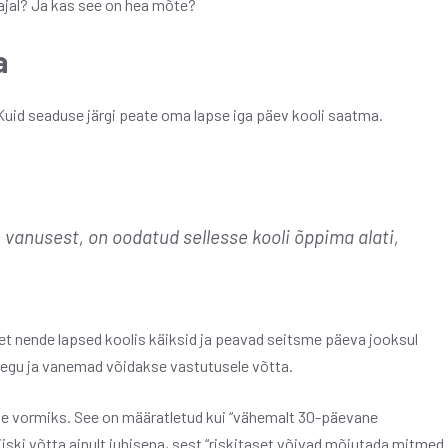
 ajal? Ja kas see on hea mõte?
a
. Kuid seaduse järgi peate oma lapse iga päev kooli saatma.
 vanusest, on oodatud sellesse kooli õppima alati,
et nende lapsed koolis käiksid ja peavad seitsme päeva jooksul
tegu ja vanemad võidakse vastutusele võtta.
se vormiks. See on määratletud kui “vähemalt 30-päevane
iski võtta ainult juhisena, sest “riskitaset võivad mõjutada mitmed