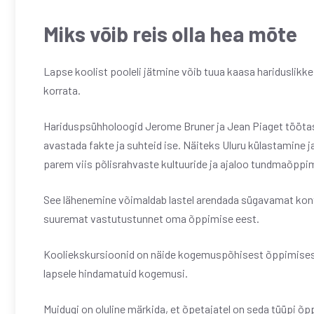
Miks võib reis olla hea mõte
Lapse koolist pooleli jätmine võib tuua kaasa hariduslikke
korrata.
Hariduspsühholoogid Jerome Bruner ja Jean Piaget töötas
avastada fakte ja suhteid ise. Näiteks Uluru külastamine 
parem viis põlisrahvaste kultuuride ja ajaloo tundmaõppi
See lähenemine võimaldab lastel arendada sügavamat kon
suuremat vastutustunnet oma õppimise eest.
Kooliekskursioonid on näide kogemuspõhisest õppimisest ja
lapsele hindamatuid kogemusi.
Muidugi on oluline märkida, et õpetajatel on seda tüüpi õp