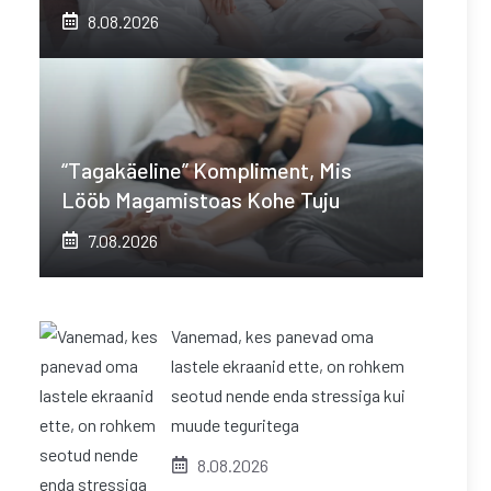
8.08.2026
“Tagakäeline” Kompliment, Mis
Lööb Magamistoas Kohe Tuju
7.08.2026
Vanemad, kes panevad oma
lastele ekraanid ette, on rohkem
seotud nende enda stressiga kui
muude teguritega
8.08.2026