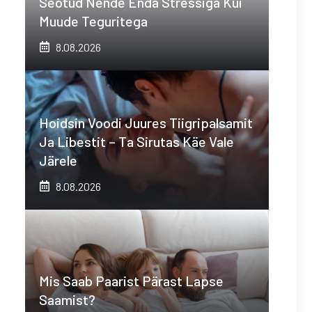
Seotud Nende Enda Stressiga Kui
Muude Teguritega
8.08.2026
Hoidsin Voodi Juures Tiigripalsamit
Ja Libestit – Ta Sirutas Käe Vale
Järele
8.08.2026
Mis Saab Paarist Pärast Lapse
Saamist?