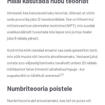
Millal kasutada nubu teooriat
Inimesed, kes kasutavad nubu teooriat, ütlevad, et võite
seda proovida juba 12 rasedusnädalal. See on hilisem kui
mitteinvasiivne sünnieelne testimine (NIPT), mis suudab
usaldusväärselt tuvastada teie lapse soo ja muu teabe
juba 9 nädala pärast.
Kuid mitte kõik rasedad emad ei saa seda geneetilist testi,
mis võib muuta nüri teooria ahvatlevamaks. Vastasel juhul
ootate soo väljaselgitamiseks tavaliselt umbes 20 nädala
möödumist teise trimestri ultraheliuuringuga – kui
(2)
suguelundid on täielikult arenenud.
Numbriteooria poistele
Numbriteooria abil ennustamaks, kas teil on poiss või