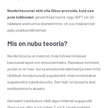
Numbriteooriat võib olla lõbus proovida, kuid see
pole lollikindel;
geneetilised testid, nagu NIPT või 20-
nädalane anatoomia skaneerimine, on soo määramisel
palju usaldusväärsemad.
Mis on nubu teooria?
Numbriteooria on meetod, mida mõned inimesed
kasutavad lapse soo ennustamiseks. Raseduse esimesel
poolel on nii isas- kui ka emaslootel identsed (ja veel mitte
täielikult moodustunud) suguelundid, mida nimetatakse
suguelundite tuberkuloosiks. See “nub” on (arvasite ära)
numbusteooria aluseks.
Geniaalne tuberkuloos näeb algul mõlemal sugupoolel
ühesugune välja, kuid umbes 7. või 8. rasedusnädalal