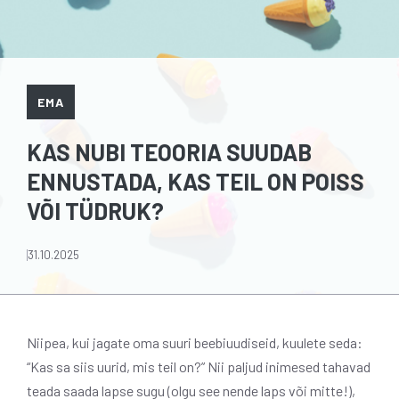
EMA
KAS NUBI TEOORIA SUUDAB
ENNUSTADA, KAS TEIL ON POISS
VÕI TÜDRUK?
31.10.2025
Niipea, kui jagate oma suuri beebiuudiseid, kuulete seda:
“Kas sa siis uurid, mis teil on?” Nii paljud inimesed tahavad
teada saada lapse sugu (olgu see nende laps või mitte!),