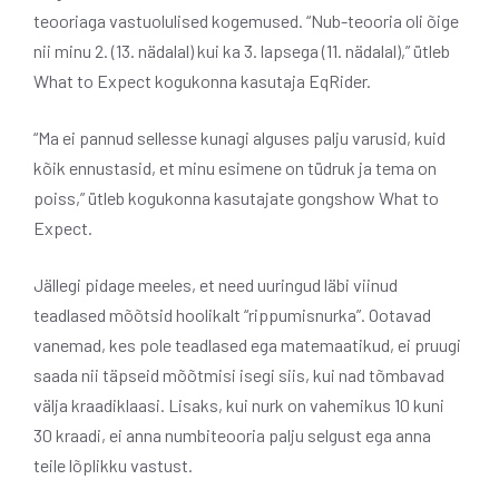
teooriaga vastuolulised kogemused. “Nub-teooria oli õige
nii minu 2. (13. nädalal) kui ka 3. lapsega (11. nädalal),” ütleb
What to Expect kogukonna kasutaja EqRider.
“Ma ei pannud sellesse kunagi alguses palju varusid, kuid
kõik ennustasid, et minu esimene on tüdruk ja tema on
poiss,” ütleb kogukonna kasutajate gongshow What to
Expect.
Jällegi pidage meeles, et need uuringud läbi viinud
teadlased mõõtsid hoolikalt “rippumisnurka”. Ootavad
vanemad, kes pole teadlased ega matemaatikud, ei pruugi
saada nii täpseid mõõtmisi isegi siis, kui nad tõmbavad
välja kraadiklaasi. Lisaks, kui nurk on vahemikus 10 kuni
30 kraadi, ei anna numbiteooria palju selgust ega anna
teile lõplikku vastust.