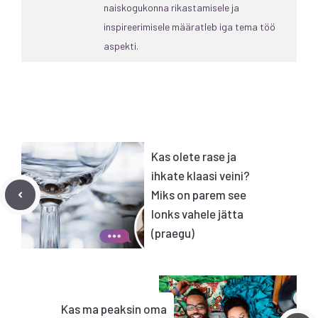
naiskogukonna rikastamisele ja
inspireerimisele määratleb iga tema töö
aspekti.
Kas olete rase ja
ihkate klaasi veini?
Miks on parem see
lonks vahele jätta
(praegu)
Kas ma peaksin oma