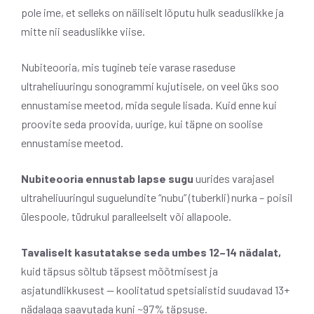
pole ime, et selleks on näiliselt lõputu hulk seaduslikke ja
mitte nii seaduslikke viise.
Nubiteooria, mis tugineb teie varase raseduse
ultraheliuuringu sonogrammi kujutisele, on veel üks soo
ennustamise meetod, mida segule lisada. Kuid enne kui
proovite seda proovida, uurige, kui täpne on soolise
ennustamise meetod.
Nubiteooria ennustab lapse sugu
uurides varajasel
ultraheliuuringul suguelundite “nubu” (tuberkli) nurka – poisil
ülespoole, tüdrukul paralleelselt või allapoole.
Tavaliselt kasutatakse seda umbes 12–14 nädalat,
kuid täpsus sõltub täpsest mõõtmisest ja
asjatundlikkusest — koolitatud spetsialistid suudavad 13+
nädalaga saavutada kuni ~97% täpsuse.