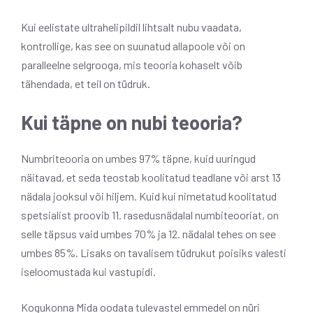
Kui eelistate ultrahelipildil lihtsalt nubu vaadata,
kontrollige, kas see on suunatud allapoole või on
paralleelne selgrooga, mis teooria kohaselt võib
tähendada, et teil on tüdruk.
Kui täpne on nubi teooria?
Numbriteooria on umbes 97% täpne, kuid uuringud
näitavad, et seda teostab koolitatud teadlane või arst 13
nädala jooksul või hiljem. Kuid kui nimetatud koolitatud
spetsialist proovib 11. rasedusnädalal numbiteooriat, on
selle täpsus vaid umbes 70% ja 12. nädalal tehes on see
umbes 85%. Lisaks on tavalisem tüdrukut poisiks valesti
iseloomustada kui vastupidi.
Kogukonna Mida oodata tulevastel emmedel on nüri