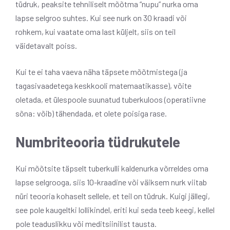
tüdruk, peaksite tehniliselt mõõtma “nupu” nurka oma
lapse selgroo suhtes. Kui see nurk on 30 kraadi või
rohkem, kui vaatate oma last küljelt, siis on teil
väidetavalt poiss.
Kui te ei taha vaeva näha täpsete mõõtmistega (ja
tagasivaadetega keskkooli matemaatikasse), võite
oletada, et ülespoole suunatud tuberkuloos (operatiivne
sõna: võib) tähendada, et olete poisiga rase.
Numbriteooria tüdrukutele
Kui mõõtsite täpselt tuberkulli kaldenurka võrreldes oma
lapse selgrooga, siis 10-kraadine või väiksem nurk viitab
nüri teooria kohaselt sellele, et teil on tüdruk. Kuigi jällegi,
see pole kaugeltki lollikindel, eriti kui seda teeb keegi, kellel
pole teaduslikku või meditsiinilist tausta.