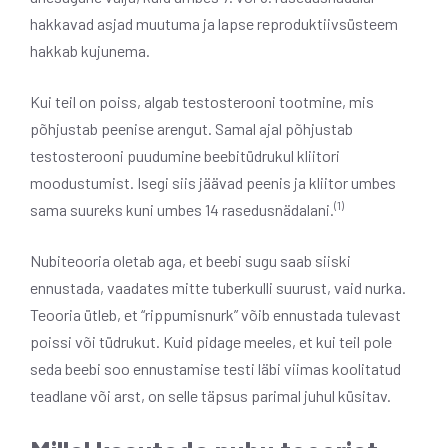
hakkavad asjad muutuma ja lapse reproduktiivsüsteem
hakkab kujunema.
Kui teil on poiss, algab testosterooni tootmine, mis
põhjustab peenise arengut. Samal ajal põhjustab
testosterooni puudumine beebitüdrukul kliitori
moodustumist. Isegi siis jäävad peenis ja kliitor umbes
(1)
sama suureks kuni umbes 14 rasedusnädalani.
Nubiteooria oletab aga, et beebi sugu saab siiski
ennustada, vaadates mitte tuberkulli suurust, vaid nurka.
Teooria ütleb, et “rippumisnurk” võib ennustada tulevast
poissi või tüdrukut. Kuid pidage meeles, et kui teil pole
seda beebi soo ennustamise testi läbi viimas koolitatud
teadlane või arst, on selle täpsus parimal juhul küsitav.