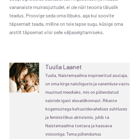
vananaiste muinasjuttudel, ei ole nüri teooria täiuslik
teadus. Proovige seda oma lõbuks, aga kui soovite
täpsemalt teada, milline on teie lapse sugu, küsige oma
arstilt täpsemat viisi selle väljaselgitamiseks.
Tuulia Laanet
Tuulia, Naistemaailma inspireeritud asutaja,
on oma kirge naisõiguste ja vanemluse vastu
muutnud meediaks, mis on pühendatud
naistele igast eluvaldkonnast. Rikaste
kogemustega kultuuridevahelises suhtluses
ja feministlikus aktivismis, juhib ta
Naistemaailma toetava ja kaasava
visiooniga. Tema pühendumus