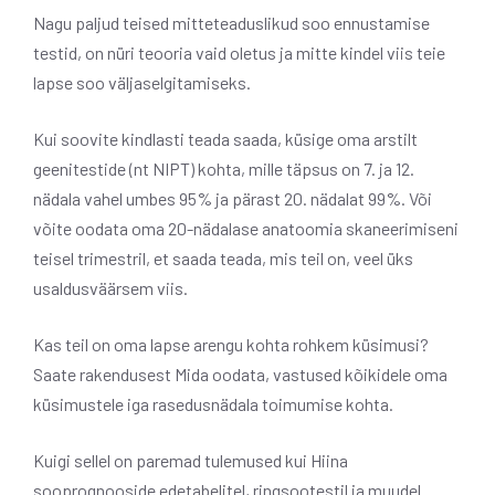
Nagu paljud teised mitteteaduslikud soo ennustamise
testid, on nüri teooria vaid oletus ja mitte kindel viis teie
lapse soo väljaselgitamiseks.
Kui soovite kindlasti teada saada, küsige oma arstilt
geenitestide (nt NIPT) kohta, mille täpsus on 7. ja 12.
nädala vahel umbes 95% ja pärast 20. nädalat 99%. Või
võite oodata oma 20-nädalase anatoomia skaneerimiseni
teisel trimestril, et saada teada, mis teil on, veel üks
usaldusväärsem viis.
Kas teil on oma lapse arengu kohta rohkem küsimusi?
Saate rakendusest Mida oodata, vastused kõikidele oma
küsimustele iga rasedusnädala toimumise kohta.
Kuigi sellel on paremad tulemused kui Hiina
sooprognooside edetabelitel, ringsootestil ja muudel