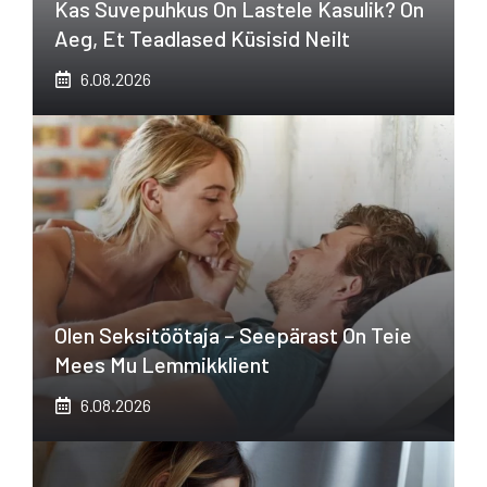
Kas Suvepuhkus On Lastele Kasulik? On
Aeg, Et Teadlased Küsisid Neilt
6.08.2026
Olen Seksitöötaja – Seepärast On Teie
Mees Mu Lemmikklient
6.08.2026