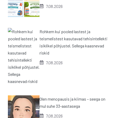
7.08.2026
Rohkem kui pooled lastest ja
teismelistest kasutavad tehisintellekti
isiklikel põhjustel. Sellega kaasnevad
riskid
7.08.2026
Olen menopausis ja kiimas – seega on
mul suhe 33-aastasega
7.08.2026