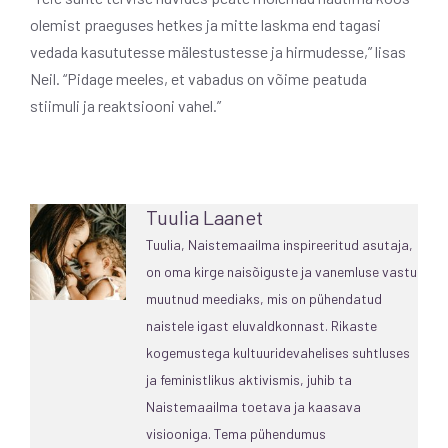
olemist praeguses hetkes ja mitte laskma end tagasi
vedada kasututesse mälestustesse ja hirmudesse,” lisas
Neil. “Pidage meeles, et vabadus on võime peatuda
stiimuli ja reaktsiooni vahel.”
Tuulia Laanet
Tuulia, Naistemaailma inspireeritud asutaja,
on oma kirge naisõiguste ja vanemluse vastu
muutnud meediaks, mis on pühendatud
naistele igast eluvaldkonnast. Rikaste
kogemustega kultuuridevahelises suhtluses
ja feministlikus aktivismis, juhib ta
Naistemaailma toetava ja kaasava
visiooniga. Tema pühendumus