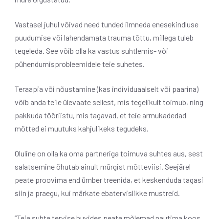
Vastasel juhul võivad need tunded ilmneda enesekindluse
puudumise või lahendamata trauma tõttu, millega tuleb
tegeleda. See võib olla ka vastus suhtlemis- või
pühendumisprobleemidele teie suhetes.
Teraapia või nõustamine (kas individuaalselt või paarina)
võib anda teile ülevaate sellest, mis tegelikult toimub, ning
pakkuda tööriistu, mis tagavad, et teie armukadedad
mõtted ei muutuks kahjulikeks tegudeks.
Oluline on olla ka oma partneriga toimuva suhtes aus, sest
salatsemine õhutab ainult mürgist mõtteviisi. Seejärel
peate proovima end ümber treenida, et keskenduda tagasi
siin ja praegu, kui märkate ebatervislikke mustreid.
“Teie suhte tervise huvides peate mõlemad nautima koos