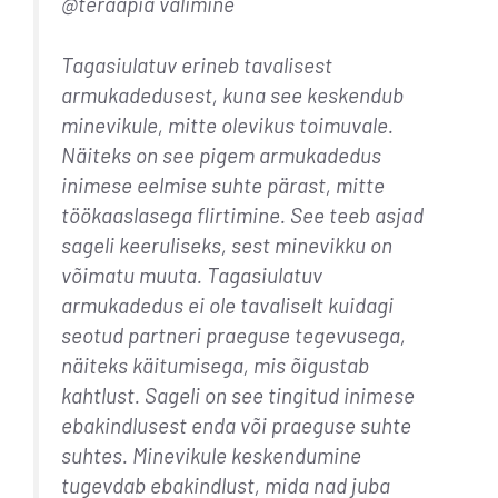
@teraapia valimine
Tagasiulatuv erineb tavalisest
armukadedusest, kuna see keskendub
minevikule, mitte olevikus toimuvale.
Näiteks on see pigem armukadedus
inimese eelmise suhte pärast, mitte
töökaaslasega flirtimine. See teeb asjad
sageli keeruliseks, sest minevikku on
võimatu muuta. Tagasiulatuv
armukadedus ei ole tavaliselt kuidagi
seotud partneri praeguse tegevusega,
näiteks käitumisega, mis õigustab
kahtlust. Sageli on see tingitud inimese
ebakindlusest enda või praeguse suhte
suhtes. Minevikule keskendumine
tugevdab ebakindlust, mida nad juba