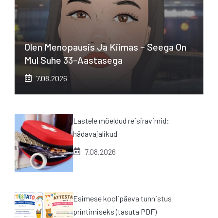
Olen Menopausis Ja Kiimas – Seega On
Mul Suhe 33-Aastasega
7.08.2026
Lastele mõeldud reisiravimid:
hädavajalikud
7.08.2026
Esimese koolipäeva tunnistus
printimiseks (tasuta PDF)