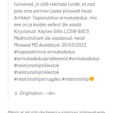
tunnevad, ja võib tekitada tunde, et nad
pole oma partneri jaoks piisavalt head.
Artikkel: Tagasiulatuv armukadedus: mis
see on ja kuidas sellest üle saada
Kirjutanud: Kaytee Gillis LCSW-BACS
Meditsiiniliselt üle vaadanud: Heidi
Moawad MD Avaldatud: 05/03/2023
#tagasiaktiivne armukadedus
#armukadedusprobleemid #armukadedus
#relationshiptiklestok
#relationshiptiklestok
#relationshipstruggles #relationship
♬ Originalton – ~kn~
Märgid, et teil võib olla Rebecca sündroom, hõlmavad enda