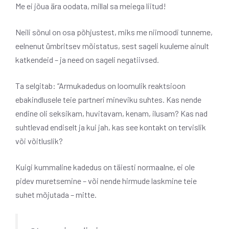
Me ei jõua ära oodata, millal sa meiega liitud!
Neili sõnul on osa põhjustest, miks me niimoodi tunneme,
eelnenut ümbritsev mõistatus, sest sageli kuuleme ainult
katkendeid – ja need on sageli negatiivsed.
Ta selgitab: “Armukadedus on loomulik reaktsioon
ebakindlusele teie partneri mineviku suhtes. Kas nende
endine oli seksikam, huvitavam, kenam, ilusam? Kas nad
suhtlevad endiselt ja kui jah, kas see kontakt on tervislik
või võitluslik?
Kuigi kummaline kadedus on täiesti normaalne, ei ole
pidev muretsemine – või nende hirmude laskmine teie
suhet mõjutada – mitte.