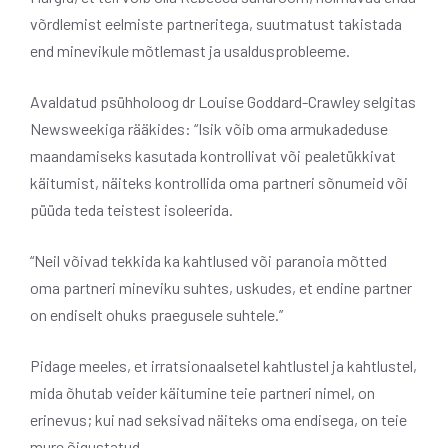
võrdlemist eelmiste partneritega, suutmatust takistada
end minevikule mõtlemast ja usaldusprobleeme.
Avaldatud psühholoog dr Louise Goddard-Crawley selgitas
Newsweekiga rääkides: “Isik võib oma armukadeduse
maandamiseks kasutada kontrollivat või pealetükkivat
käitumist, näiteks kontrollida oma partneri sõnumeid või
püüda teda teistest isoleerida.
“Neil võivad tekkida ka kahtlused või paranoia mõtted
oma partneri mineviku suhtes, uskudes, et endine partner
on endiselt ohuks praegusele suhtele.”
Pidage meeles, et irratsionaalsetel kahtlustel ja kahtlustel,
mida õhutab veider käitumine teie partneri nimel, on
erinevus; kui nad seksivad näiteks oma endisega, on teie
mure õigustatud.