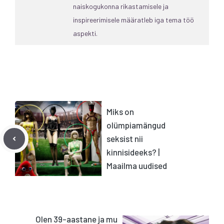
naiskogukonna rikastamisele ja
inspireerimisele määratleb iga tema töö
aspekti.
Miks on
olümpiamängud
seksist nii
kinnisideeks? |
Maailma uudised
Olen 39-aastane ja mu