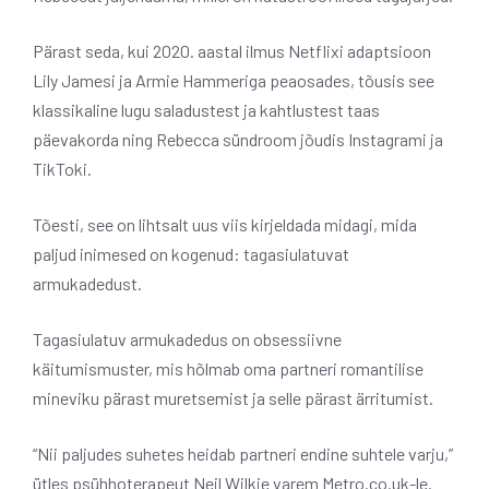
Pärast seda, kui 2020. aastal ilmus Netflixi adaptsioon
Lily Jamesi ja Armie Hammeriga peaosades, tõusis see
klassikaline lugu saladustest ja kahtlustest taas
päevakorda ning Rebecca sündroom jõudis Instagrami ja
TikToki.
Tõesti, see on lihtsalt uus viis kirjeldada midagi, mida
paljud inimesed on kogenud: tagasiulatuvat
armukadedust.
Tagasiulatuv armukadedus on obsessiivne
käitumismuster, mis hõlmab oma partneri romantilise
mineviku pärast muretsemist ja selle pärast ärritumist.
“Nii paljudes suhetes heidab partneri endine suhtele varju,”
ütles psühhoterapeut Neil Wilkie varem Metro.co.uk-le.