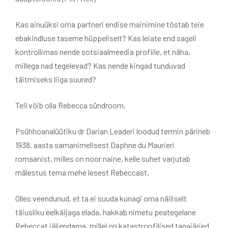
Kas ainuüksi oma partneri endise mainimine tõstab teie
ebakindluse taseme hüppeliselt? Kas leiate end sageli
kontrollimas nende sotsiaalmeedia profiile, et näha,
millega nad tegelevad? Kas nende kingad tunduvad
täitmiseks liiga suured?
Teil võib olla Rebecca sündroom.
Psühhoanalüütiku dr Darian Leaderi loodud termin pärineb
1938. aasta samanimelisest Daphne du Maurieri
romaanist, milles on noor naine, kelle suhet varjutab
mälestus tema mehe lesest Rebeccast.
Olles veendunud, et ta ei suuda kunagi oma näiliselt
täiusliku eelkäijaga elada, hakkab nimetu peategelane
Rebeccat jäljendama, millel on katastroofilised tagajärjed.