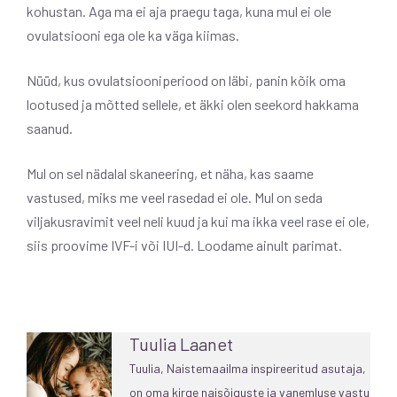
kohustan. Aga ma ei aja praegu taga, kuna mul ei ole
ovulatsiooni ega ole ka väga kiimas.
Nüüd, kus ovulatsiooniperiood on läbi, panin kõik oma
lootused ja mõtted sellele, et äkki olen seekord hakkama
saanud.
Mul on sel nädalal skaneering, et näha, kas saame
vastused, miks me veel rasedad ei ole. Mul on seda
viljakusravimit veel neli kuud ja kui ma ikka veel rase ei ole,
siis proovime IVF-i või IUI-d. Loodame ainult parimat.
Tuulia Laanet
Tuulia, Naistemaailma inspireeritud asutaja,
on oma kirge naisõiguste ja vanemluse vastu