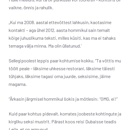
vaikne, õnnis ja rahulik.
„Kui ma 2008. aastal ettevõttest lahkusin, kaotasime
kontakti – aga ühel 2012. aasta hommikul sain temalt
kõige juhuslikuma teksti, milles küsiti, kas ma ei tahaks
temaga välja minna. Ma olin üllatunud.’
Sellegipoolest leppis paar kohtumise kokku. “Ta võttis mu
töölt peale – läksime uhkesse restorani, läksime täiesti
tühjaks, läksime tagasi oma juurde, seksisime, jäime
magama.
“Ärkasin järgmisel hommikul šokis ja mõtlesin: “OMG, ei!”
Kuid paar kohtus pidevalt, korrates joobeste kohtingute ja
kirgliku seksi mustrit. Pärast koos reisi Dubaisse teadis
Leila, et on armunud.