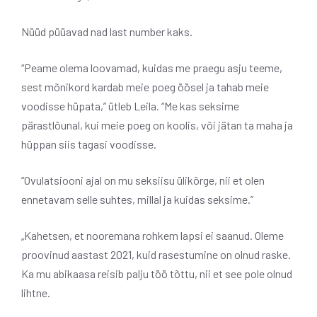
Nüüd püüavad nad last number kaks.
“Peame olema loovamad, kuidas me praegu asju teeme,
sest mõnikord kardab meie poeg öösel ja tahab meie
voodisse hüpata,” ütleb Leila. “Me kas seksime
pärastlõunal, kui meie poeg on koolis, või jätan ta maha ja
hüppan siis tagasi voodisse.
“Ovulatsiooni ajal on mu seksiisu ülikõrge, nii et olen
ennetavam selle suhtes, millal ja kuidas seksime.”
„Kahetsen, et nooremana rohkem lapsi ei saanud. Oleme
proovinud aastast 2021, kuid rasestumine on olnud raske.
Ka mu abikaasa reisib palju töö tõttu, nii et see pole olnud
lihtne.