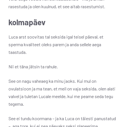
rasestuda ja olen kuulnud, et see aitab rasestumist.
kolmapäev
Luca arst soovitas tal seksida igal teisel päeval, et
sperma kvaliteet oleks parem ja anda sellele aega
taastuda.
Nii et täna jätsin ta rahule.
See on nagu vaheaeg ka minu jaoks. Kui mul on
ovulatsioon ja ma tean, et meil on vaja seksida, olen alati
valvel ja tuletan Lucale meelde, kui me peame seda tegu
tegema.
See ei tundu koormana – ja ka Luca on täiesti panustatud
–, aga tore, kui ei pea päevaks seksi planeerima.