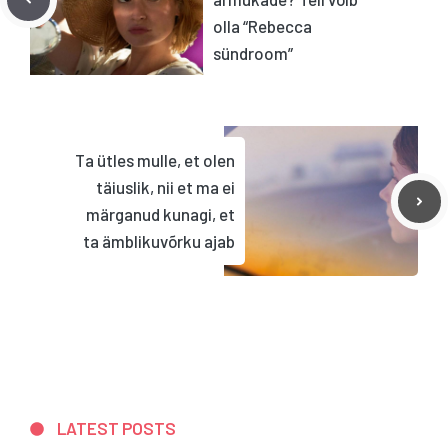
olla “Rebecca
sündroom”
Ta ütles mulle, et olen
täiuslik, nii et ma ei
märganud kunagi, et
ta ämblikuvõrku ajab
LATEST POSTS