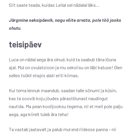
Siit saate teada, kuidas Leilal sel nädalal läks…
Järgmine seksipäevik, nagu võite arvata, pole töö jaoks
ohutu
.
teisipäev
Luca on nädal aega ära olnud, kuid ta saabub täna lõuna
ajal. Mul on ovulatsioon ja mu seksiisu on läbi katuse! Olen
selles tsükli etapis alati eriti kiimas.
Kui tema lennuk maandub, saadan talle sõnumi ja küsin,
kas ta soovib koju jõudes pärastlõunast naudingut
nautida. Ma pean koolijooksu tegema, nii et meil pole palju
aega, aga kiirelt tuleb ära teha!
Ta vastab jaatavalt ja palub mul end riidesse panna – nii