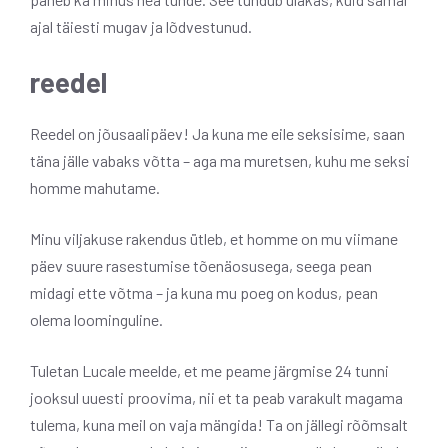
ajal täiesti mugav ja lõdvestunud.
reedel
Reedel on jõusaalipäev! Ja kuna me eile seksisime, saan
täna jälle vabaks võtta – aga ma muretsen, kuhu me seksi
homme mahutame.
Minu viljakuse rakendus ütleb, et homme on mu viimane
päev suure rasestumise tõenäosusega, seega pean
midagi ette võtma – ja kuna mu poeg on kodus, pean
olema loominguline.
Tuletan Lucale meelde, et me peame järgmise 24 tunni
jooksul uuesti proovima, nii et ta peab varakult magama
tulema, kuna meil on vaja mängida! Ta on jällegi rõõmsalt