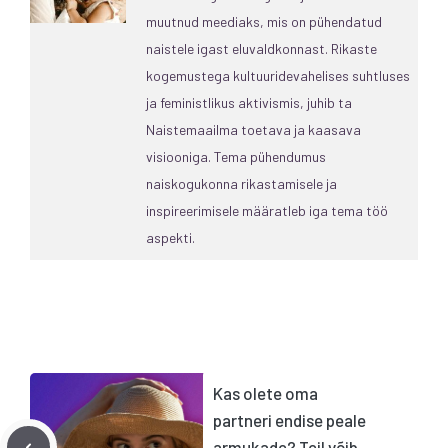
muutnud meediaks, mis on pühendatud
naistele igast eluvaldkonnast. Rikaste
kogemustega kultuuridevahelises suhtluses
ja feministlikus aktivismis, juhib ta
Naistemaailma toetava ja kaasava
visiooniga. Tema pühendumus
naiskogukonna rikastamisele ja
inspireerimisele määratleb iga tema töö
aspekti.
Kas olete oma
partneri endise peale
armukade? Teil võib