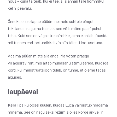
nõus – kuna ta teab, kui ei tee, siis annan talle hommikul
kell 9 peavalu.
Õnneks ei ole lapse püüdmine meie suhtele pinget
tekitanud, nagu ma tean, et see võib mõne paari puhul
teha. Kuid see on väga stressirohke ja ma elan läbi faasid,
mil tunnen end lootusrikkalt, ja siis täiesti lootusetuna.
Aga ma püüan mitte alla anda. Ma võtan praegu
viljakusravimit, mis aitab munasarju stimuleerida, kuid iga
kord, kui menstruatsioon tuleb, on tunne, et oleme tagasi
alguses.
laupäeval
Kella 1 paiku öösel kuulen, kuidas Luca valmistub magama
minema. See on nagu seksirežiimis olles kõrge ärkvel, nii