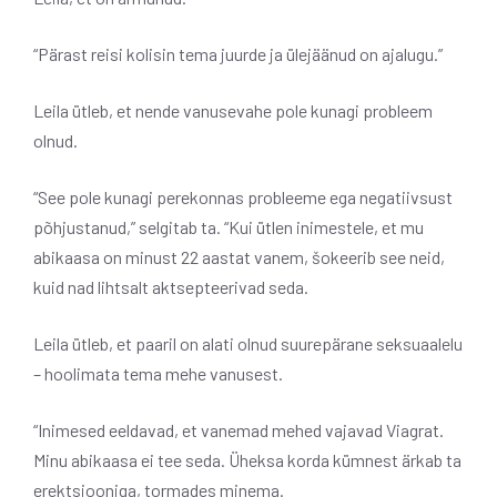
“Pärast reisi kolisin tema juurde ja ülejäänud on ajalugu.”
Leila ütleb, et nende vanusevahe pole kunagi probleem
olnud.
“See pole kunagi perekonnas probleeme ega negatiivsust
põhjustanud,” selgitab ta. “Kui ütlen inimestele, et mu
abikaasa on minust 22 aastat vanem, šokeerib see neid,
kuid nad lihtsalt aktsepteerivad seda.
Leila ütleb, et paaril on alati olnud suurepärane seksuaalelu
– hoolimata tema mehe vanusest.
“Inimesed eeldavad, et vanemad mehed vajavad Viagrat.
Minu abikaasa ei tee seda. Üheksa korda kümnest ärkab ta
erektsiooniga, tormades minema.