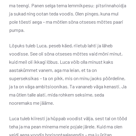
ma teengi. Panen selga tema lemmikpesu: pitsrinnahoidja
ja sukad ning ootan teda voodis. Olen pinges, kuna mul
pole tõesti aega – ma mõtlen sõna otseses mõttes paari
pumpa.
Lõpuks tuleb Luca, peseb käed, riietub lahti ja läheb
voodisse. See oli sõna otseses mõttes vaid mõni minut,
kuid meil oli ikkagi lõbus. Luca võib olla minust kaks
aastakümmet vanem, aga ma leian, et ta on
superseksikas – ta on pikk, mis on minu jaoks pöördeline,
ja ta on väga ambitsioonikas. Ta vananeb väga kenasti. Ja
ma ütlen talle alati, mida rohkem seksime, seda
nooremaks me jääme.
Luca tuleb kiiresti ja hüppab voodist välja, sest tal on tööd
teha ja ma pean minema meie pojale järele. Kuid ma olen
veidi aega voodis horisontaalasendis – ma ju üritan