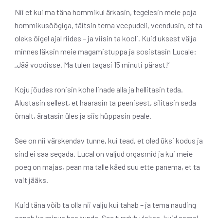
Nii et kui ma täna hommikul ärkasin, tegelesin meie poja
hommikusöögiga, täitsin tema veepudeli, veendusin, et ta
oleks õigel ajal riides – ja viisin ta kooli. Kuid uksest välja
minnes läksin meie magamistuppa ja sosistasin Lucale:
„Jää voodisse. Ma tulen tagasi 15 minuti pärast!’
Koju jõudes ronisin kohe linade alla ja hellitasin teda.
Alustasin sellest, et haarasin ta peenisest, silitasin seda
õrnalt, äratasin üles ja siis hüppasin peale.
See on nii värskendav tunne, kui tead, et oled üksi kodus ja
sind ei saa segada. Lucal on valjud orgasmid ja kui meie
poeg on majas, pean ma talle käed suu ette panema, et ta
vait jääks.
Kuid täna võib ta olla nii valju kui tahab – ja tema nauding
paneb ka minus hea tunde. See tundub ulakas, kuid samal