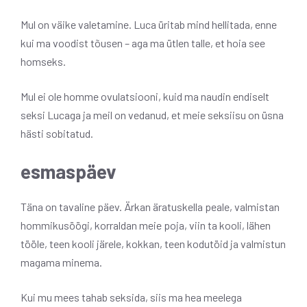
Mul on väike valetamine. Luca üritab mind hellitada, enne
kui ma voodist tõusen – aga ma ütlen talle, et hoia see
homseks.
Mul ei ole homme ovulatsiooni, kuid ma naudin endiselt
seksi Lucaga ja meil on vedanud, et meie seksiisu on üsna
hästi sobitatud.
esmaspäev
Täna on tavaline päev. Ärkan äratuskella peale, valmistan
hommikusöögi, korraldan meie poja, viin ta kooli, lähen
tööle, teen kooli järele, kokkan, teen kodutöid ja valmistun
magama minema.
Kui mu mees tahab seksida, siis ma hea meelega