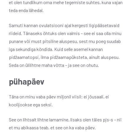
et olen tundlikum oma mehe tegemiste suhtes, kuna vajan
teda enda lähedal.
Samuti kannan ovulatsiooni ajal kergesti ligipääsetavaid
riideid. Tänaseks õhtuks olen valmis – see ei saa olla minu
punane või must pitsiline aluspesu, sest mu poeg suudab
iga sekundiga kõndida. Kuid selle asemel kannan
pidžaamatopsi, ilma pidžaamapüksteta, ainult aluspesu.
Seda on ülilihtne maha võtta – ja see on ohutu.
pühapäev
Täna on minu vaba päev miljonil viisil: ei jõusaali, ei
koolijookse ega seksi.
See on lihtsalt lihtne lamamine, lisaks olen täies pjs-s – nii
et mu abikaasa teab, et see on ka vaba päev.