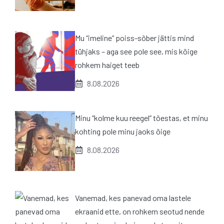
Mu “imeline” poiss-sõber jättis mind
tühjaks – aga see pole see, mis kõige
rohkem haiget teeb
8.08.2026
Minu “kolme kuu reegel” tõestas, et minu
kohting pole minu jaoks õige
8.08.2026
Vanemad, kes panevad oma lastele
ekraanid ette, on rohkem seotud nende