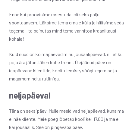
Enne kui proovisime rasestuda, oli seks palju
spontaansem. Läksime tema emale külla ja hiilisime seda
tegema – ta painutas mind tema vannitoa kraanikausi
kohale!
Kuid nüüd on kolmapäevad minu jõusaalipäevad, nii et kui
poja ära jätan, lähen kohe trenni. Ülejäänud päev on
igapäevane klientide, koolitulemise, söögitegemise ja
magamamineku rutiiniga.
neljapäeval
Täna on seksipäev. Mulle meeldivad neljapäevad, kuna ma
ei näe kliente. Meie poeg lõpetab kooli kell 17.00 ja ma ei
käi jõusaalis. See on pingevaba päev.