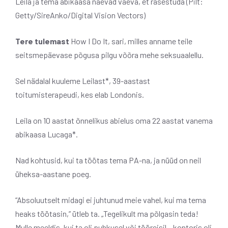
Leila ja tema abikaasa näevad vaeva, et rasestuda (Pilt:
Getty/SireAnko/Digital Vision Vectors)
Tere tulemast
How I Do It, sari, milles anname teile
seitsmepäevase põgusa pilgu võõra mehe seksuaalellu.
Sel nädalal kuuleme Leilast*, 39-aastast
toitumisterapeudi, kes elab Londonis.
Leila on 10 aastat õnnelikus abielus oma 22 aastat vanema
abikaasa Lucaga*.
Nad kohtusid, kui ta töötas tema PA-na, ja nüüd on neil
üheksa-aastane poeg.
“Absoluutselt midagi ei juhtunud meie vahel, kui ma tema
heaks töötasin,” ütleb ta. „Tegelikult ma põlgasin teda!
Mulle meeldis, kui ta oli puhkusel või tööreisil – kontoris oli