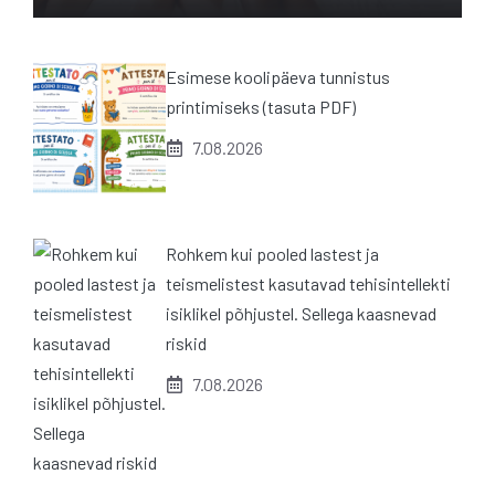
Esimese koolipäeva tunnistus
printimiseks (tasuta PDF)
7.08.2026
Rohkem kui pooled lastest ja
teismelistest kasutavad tehisintellekti
isiklikel põhjustel. Sellega kaasnevad
riskid
7.08.2026