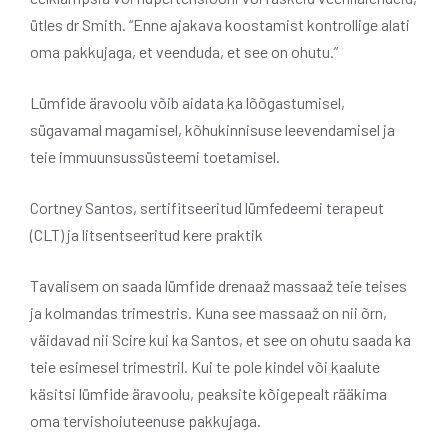
ütles dr Smith. “Enne ajakava koostamist kontrollige alati
oma pakkujaga, et veenduda, et see on ohutu.”
Lümfide äravoolu võib aidata ka lõõgastumisel,
sügavamal magamisel, kõhukinnisuse leevendamisel ja
teie immuunsussüsteemi toetamisel.
Cortney Santos, sertifitseeritud lümfedeemi terapeut
(CLT) ja litsentseeritud kere praktik
Tavalisem on saada lümfide drenaaž massaaž teie teises
ja kolmandas trimestris. Kuna see massaaž on nii õrn,
väidavad nii Scire kui ka Santos, et see on ohutu saada ka
teie esimesel trimestril. Kui te pole kindel või kaalute
käsitsi lümfide äravoolu, peaksite kõigepealt rääkima
oma tervishoiuteenuse pakkujaga.