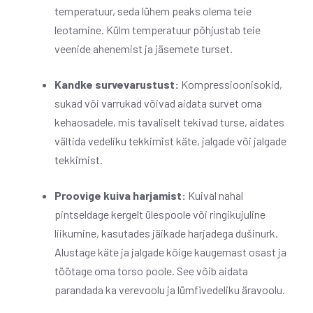
temperatuur, seda lühem peaks olema teie
leotamine. Külm temperatuur põhjustab teie
veenide ahenemist ja jäsemete turset.
Kandke survevarustust:
Kompressioonisokid,
sukad või varrukad võivad aidata survet oma
kehaosadele, mis tavaliselt tekivad turse, aidates
vältida vedeliku tekkimist käte, jalgade või jalgade
tekkimist.
Proovige kuiva harjamist:
Kuival nahal
pintseldage kergelt ülespoole või ringikujuline
liikumine, kasutades jäikade harjadega dušinurk.
Alustage käte ja jalgade kõige kaugemast osast ja
töötage oma torso poole. See võib aidata
parandada ka verevoolu ja lümfivedeliku äravoolu.