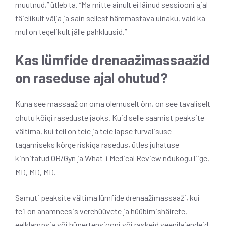
muutnud,” ütleb ta. “Ma mitte ainult ei läinud sessiooni ajal
täielikult välja ja sain sellest hämmastava uinaku, vaid ka
mul on tegelikult jälle pahkluusid.”
Kas lümfide drenaažimassaažid
on raseduse ajal ohutud?
Kuna see massaaž on oma olemuselt õrn, on see tavaliselt
ohutu kõigi raseduste jaoks. Kuid selle saamist peaksite
vältima, kui teil on teie ja teie lapse turvalisuse
tagamiseks kõrge riskiga rasedus, ütles juhatuse
kinnitatud OB/Gyn ja What-i Medical Review nõukogu liige,
MD, MD, MD.
Samuti peaksite vältima lümfide drenaažimassaaži, kui
teil on anamneesis verehüüvete ja hüübimishäirete,
eelklampsia või hüpertensiooni või raskeid veenilaiendeid,