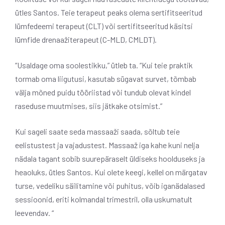
ütles Santos. Teie terapeut peaks olema sertifitseeritud
lümfedeemi terapeut (CLT) või sertifitseeritud käsitsi
lümfide drenaažiterapeut (C-MLD, CMLDT).
“Usaldage oma soolestikku,” ütleb ta. “Kui teie praktik
tormab oma liigutusi, kasutab sügavat survet, tõmbab
välja mõned puidu tööriistad või tundub olevat kindel
raseduse muutmises, siis jätkake otsimist.”
Kui sageli saate seda massaaži saada, sõltub teie
eelistustest ja vajadustest. Massaaž iga kahe kuni nelja
nädala tagant sobib suurepäraselt üldiseks hoolduseks ja
heaoluks, ütles Santos. Kui olete keegi, kellel on märgatav
turse, vedeliku säilitamine või puhitus, võib iganädalased
sessioonid, eriti kolmandal trimestril, olla uskumatult
leevendav. “