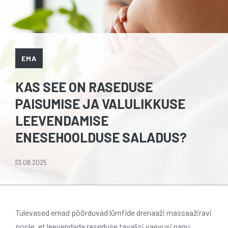
EMA
KAS SEE ON RASEDUSE
PAISUMISE JA VALULIKKUSE
LEEVENDAMISE
ENESEHOOLDUSE SALADUS?
13.08.2025
Tulevased emad pöörduvad lümfide drenaaži massaažiravi
poole, et leevendada raseduse tavalisi vaevusi nagu