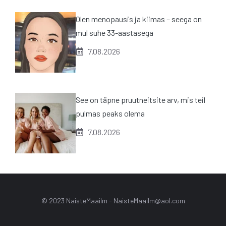
Olen menopausis ja kiimas – seega on
mul suhe 33-aastasega
7.08.2026
See on täpne pruutneitsite arv, mis teil
pulmas peaks olema
7.08.2026
© 2023 NaisteMaailm -
NaisteMaailm@aol.com