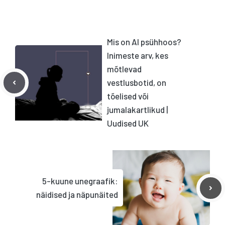
Mis on AI psühhoos?
Inimeste arv, kes
mõtlevad
vestlusbotid, on
tõelised või
jumalakartlikud |
Uudised UK
5-kuune unegraafik:
näidised ja näpunäited