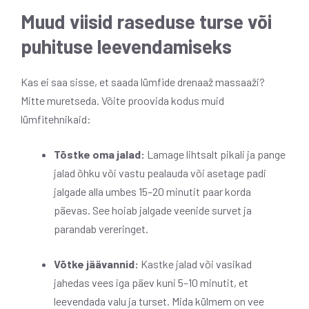
Muud viisid raseduse turse või
puhituse leevendamiseks
Kas ei saa sisse, et saada lümfide drenaaž massaaži?
Mitte muretseda. Võite proovida kodus muid
lümfitehnikaid:
Tõstke oma jalad:
Lamage lihtsalt pikali ja pange
jalad õhku või vastu pealauda või asetage padi
jalgade alla umbes 15–20 minutit paar korda
päevas. See hoiab jalgade veenide survet ja
parandab vereringet.
Võtke jäävannid:
Kastke jalad või vasikad
jahedas vees iga päev kuni 5–10 minutit, et
leevendada valu ja turset. Mida külmem on vee