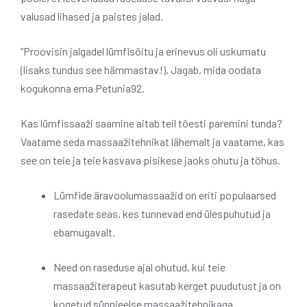
valusad lihased ja paistes jalad.
“Proovisin jalgadel lümfisõitu ja erinevus oli uskumatu
(lisaks tundus see hämmastav!), Jagab, mida oodata
kogukonna ema Petunia92.
Kas lümfissaaži saamine aitab teil tõesti paremini tunda?
Vaatame seda massaažitehnikat lähemalt ja vaatame, kas
see on teie ja teie kasvava pisikese jaoks ohutu ja tõhus.
Lümfide äravoolumassaažid on eriti populaarsed
rasedate seas, kes tunnevad end ülespuhutud ja
ebamugavalt.
Need on raseduse ajal ohutud, kui teie
massaažiterapeut kasutab kerget puudutust ja on
kogetud sünnieelse massaažitehnikaga.