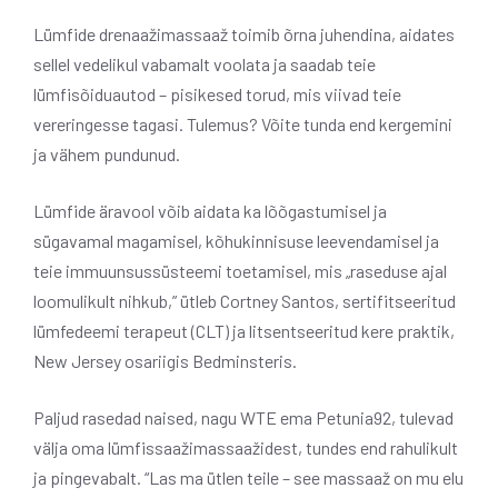
Lümfide drenaažimassaaž toimib õrna juhendina, aidates
sellel vedelikul vabamalt voolata ja saadab teie
lümfisõiduautod – pisikesed torud, mis viivad teie
vereringesse tagasi. Tulemus? Võite tunda end kergemini
ja vähem pundunud.
Lümfide äravool võib aidata ka lõõgastumisel ja
sügavamal magamisel, kõhukinnisuse leevendamisel ja
teie immuunsussüsteemi toetamisel, mis „raseduse ajal
loomulikult nihkub,” ütleb Cortney Santos, sertifitseeritud
lümfedeemi terapeut (CLT) ja litsentseeritud kere praktik,
New Jersey osariigis Bedminsteris.
Paljud rasedad naised, nagu WTE ema Petunia92, tulevad
välja oma lümfissaažimassaažidest, tundes end rahulikult
ja pingevabalt. “Las ma ütlen teile – see massaaž on mu elu