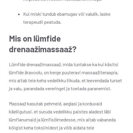
Kui miski tundub ebamugav või valulik, laske
terapeudil peatuda.
Mis on lümfide
drenaažimassaaž?
Lümfide drenaažimassaaž, mida tuntakse ka kui käsitsi
lümfide äravoolu, on kerge puuteravi massaažiteraapia,
mis aitab teie keha vedelikku liikuda, et leevendada turset
ja valu, parandada vereringet ja toetada paranemist.
Massaaž kasutab pehmeid, aeglasi ja korduvaid
käeliigutusi, et suruda vedelikku paistes aladest läbi
lümfianumaid ja lümfisõlmedesse, mis aitab vabaneda
kõigist keha toksiinidest ja võib aidata teie