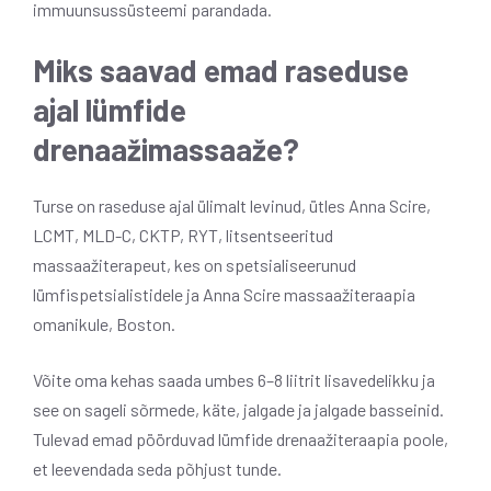
immuunsussüsteemi parandada.
Miks saavad emad raseduse
ajal lümfide
drenaažimassaaže?
Turse on raseduse ajal ülimalt levinud, ütles Anna Scire,
LCMT, MLD-C, CKTP, RYT, litsentseeritud
massaažiterapeut, kes on spetsialiseerunud
lümfispetsialistidele ja Anna Scire massaažiteraapia
omanikule, Boston.
Võite oma kehas saada umbes 6–8 liitrit lisavedelikku ja
see on sageli sõrmede, käte, jalgade ja jalgade basseinid.
Tulevad emad pöörduvad lümfide drenaažiteraapia poole,
et leevendada seda põhjust tunde.