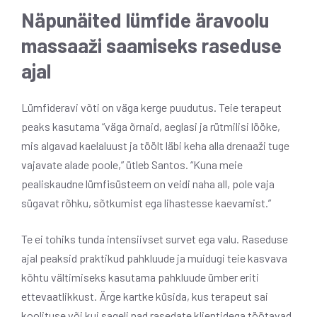
Näpunäited lümfide äravoolu
massaaži saamiseks raseduse
ajal
Lümfideravi võti on väga kerge puudutus. Teie terapeut
peaks kasutama “väga õrnaid, aeglasi ja rütmilisi lööke,
mis algavad kaelaluust ja töölt läbi keha alla drenaaži tuge
vajavate alade poole,” ütleb Santos. “Kuna meie
pealiskaudne lümfisüsteem on veidi naha all, pole vaja
sügavat rõhku, sõtkumist ega lihastesse kaevamist.”
Te ei tohiks tunda intensiivset survet ega valu. Raseduse
ajal peaksid praktikud pahkluude ja muidugi teie kasvava
kõhtu vältimiseks kasutama pahkluude ümber eriti
ettevaatlikkust. Ärge kartke küsida, kus terapeut sai
koolituse või kui sageli nad rasedate klientidega töötavad,