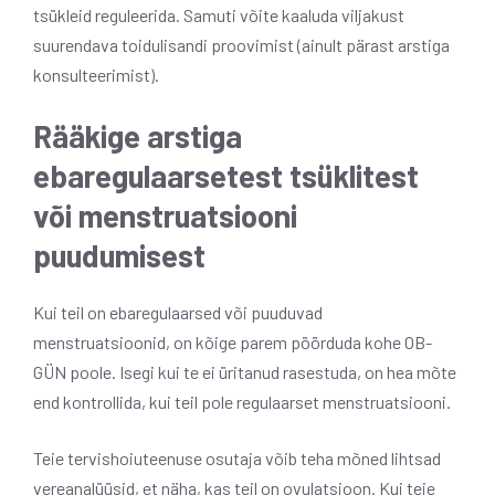
tsükleid reguleerida. Samuti võite kaaluda viljakust
suurendava toidulisandi proovimist (ainult pärast arstiga
konsulteerimist).
Rääkige arstiga
ebaregulaarsetest tsüklitest
või menstruatsiooni
puudumisest
Kui teil on ebaregulaarsed või puuduvad
menstruatsioonid, on kõige parem pöörduda kohe OB-
GÜN poole. Isegi kui te ei üritanud rasestuda, on hea mõte
end kontrollida, kui teil pole regulaarset menstruatsiooni.
Teie tervishoiuteenuse osutaja võib teha mõned lihtsad
vereanalüüsid, et näha, kas teil on ovulatsioon. Kui teie