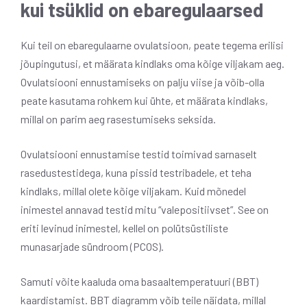
kui tsüklid on ebaregulaarsed
Kui teil on ebaregulaarne ovulatsioon, peate tegema erilisi
jõupingutusi, et määrata kindlaks oma kõige viljakam aeg.
Ovulatsiooni ennustamiseks on palju viise ja võib-olla
peate kasutama rohkem kui ühte, et määrata kindlaks,
millal on parim aeg rasestumiseks seksida.
Ovulatsiooni ennustamise testid toimivad sarnaselt
rasedustestidega, kuna pissid testribadele, et teha
kindlaks, millal olete kõige viljakam. Kuid mõnedel
inimestel annavad testid mitu “valepositiivset”. See on
eriti levinud inimestel, kellel on polütsüstiliste
munasarjade sündroom (PCOS).
Samuti võite kaaluda oma basaaltemperatuuri (BBT)
kaardistamist. BBT diagramm võib teile näidata, millal