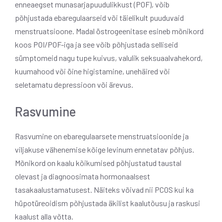
enneaegset munasarjapuudulikkust (POF), võib
põhjustada ebaregulaarseid või täielikult puuduvaid
menstruatsioone. Madal östrogeenitase esineb mõnikord
koos POI/POF-iga ja see võib põhjustada selliseid
sümptomeid nagu tupe kuivus, valulik seksuaalvahekord,
kuumahood või öine higistamine, unehäired või
seletamatu depressioon või ärevus.
Rasvumine
Rasvumine on ebaregulaarsete menstruatsioonide ja
viljakuse vähenemise kõige levinum ennetatav põhjus.
Mõnikord on kaalu kõikumised põhjustatud taustal
olevast ja diagnoosimata hormonaalsest
tasakaalustamatusest. Näiteks võivad nii PCOS kui ka
hüpotüreoidism põhjustada äkilist kaalutõusu ja raskusi
kaalust alla võtta.