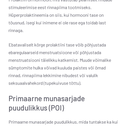
stimuleerimise eest rinnapiima tootmiseks.
Hüperprolaktineemia on siis, kui hormooni tase on
tõusnud, isegi kui inimene ei ole rase ega toidab last
rinnaga.
Ebatavaliselt kõrge prolaktiini tase võib põhjustada
ebaregulaarseid menstruatsioone või põhjustada
menstruatsiooni täielikku katkemist. Muude võimalike
sümptomite hulka võivad kuuluda paistes või õrnad
rinnad, rinnapiima lekkimine nibudest või valulik
seksuaalvahekord (tupekuivuse tõttu).
Primaarne munasarjade
puudulikkus (POI)
Primaarne munasarjade puudulikkus, mida tuntakse ka kui