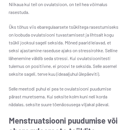
Niikaua kui teil on ovulatsioon, on teil hea võimalus
rasestuda.
Üks tõhus viis ebaregulaarsete tsüklitega rasestumiseks
on loobuda ovulatsiooni tuvastamisest ja lihtsalt kogu
tsükli jooksul sageli seksida. Mõned paarid leiavad, et
seksi ajastamine raseduse ajaks on stressirohke. Selline
lähenemine väldib seda stressi. Kui ovulatsioonitesti
tulemus on positiivne, ei proovi te seksida. Selle asemel
seksite sageli, terve kuu (ideaaljuhul ülepäeviti).
Selle meetodi puhul ei pea te ovulatsiooni puudumise
pärast muretsema. Kui seksite kolm kuni neli korda
nädalas, seksite suure tõenäosusega viljakal päeval.
Menstruatsiooni puudumise või