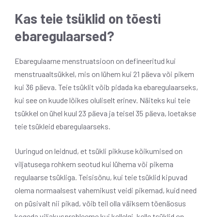
Kas teie tsüklid on tõesti
ebaregulaarsed?
Ebaregulaarne menstruatsioon on defineeritud kui
menstruaaltsükkel, mis on lühem kui 21 päeva või pikem
kui 36 päeva. Teie tsüklit võib pidada ka ebaregulaarseks,
kui see on kuude lõikes oluliselt erinev. Näiteks kui teie
tsükkel on ühel kuul 23 päeva ja teisel 35 päeva, loetakse
teie tsükleid ebaregulaarseks.
Uuringud on leidnud, et tsükli pikkuse kõikumised on
viljatusega rohkem seotud kui lühema või pikema
regulaarse tsükliga. Teisisõnu, kui teie tsüklid kipuvad
olema normaalsest vahemikust veidi pikemad, kuid need
on püsivalt nii pikad, võib teil olla väiksem tõenäosus
kogeda viljakusprobleeme kui kellelgi, kelle tsüklid on