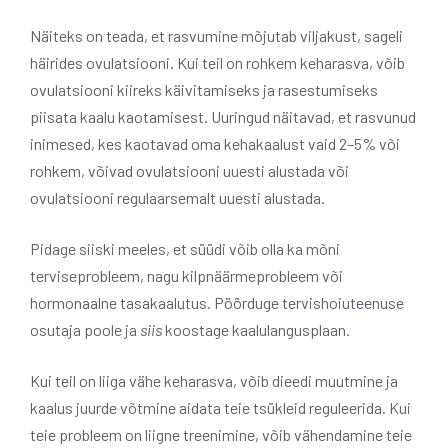
Näiteks on teada, et rasvumine mõjutab viljakust, sageli
häirides ovulatsiooni. Kui teil on rohkem keharasva, võib
ovulatsiooni kiireks käivitamiseks ja rasestumiseks
piisata kaalu kaotamisest. Uuringud näitavad, et rasvunud
inimesed, kes kaotavad oma kehakaalust vaid 2–5% või
rohkem, võivad ovulatsiooni uuesti alustada või
ovulatsiooni regulaarsemalt uuesti alustada.
Pidage siiski meeles, et süüdi võib olla ka mõni
terviseprobleem, nagu kilpnäärmeprobleem või
hormonaalne tasakaalutus. Pöörduge tervishoiuteenuse
osutaja poole ja
siis
koostage kaalulangusplaan.
Kui teil on liiga vähe keharasva, võib dieedi muutmine ja
kaalus juurde võtmine aidata teie tsükleid reguleerida. Kui
teie probleem on liigne treenimine, võib vähendamine teie