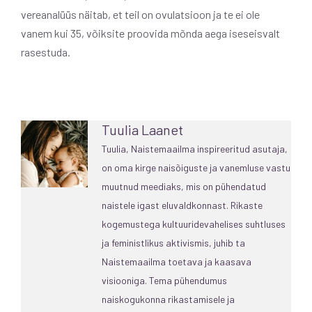
vereanalüüs näitab, et teil on ovulatsioon ja te ei ole
vanem kui 35, võiksite proovida mõnda aega iseseisvalt
rasestuda.
Tuulia Laanet
Tuulia, Naistemaailma inspireeritud asutaja,
on oma kirge naisõiguste ja vanemluse vastu
muutnud meediaks, mis on pühendatud
naistele igast eluvaldkonnast. Rikaste
kogemustega kultuuridevahelises suhtluses
ja feministlikus aktivismis, juhib ta
Naistemaailma toetava ja kaasava
visiooniga. Tema pühendumus
naiskogukonna rikastamisele ja