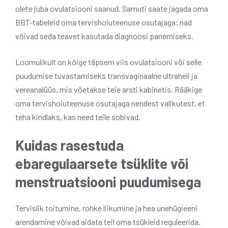
olete juba ovulatsiooni saanud. Samuti saate jagada oma
BBT-tabeleid oma tervishoiuteenuse osutajaga; nad
võivad seda teavet kasutada diagnoosi panemiseks.
Loomulikult on kõige täpsem viis ovulatsiooni või selle
puudumise tuvastamiseks transvaginaalne ultraheli ja
vereanalüüs, mis võetakse teie arsti kabinetis. Rääkige
oma tervishoiuteenuse osutajaga nendest valikutest, et
teha kindlaks, kas need teile sobivad.
Kuidas rasestuda
ebaregulaarsete tsüklite või
menstruatsiooni puudumisega
Tervislik toitumine, rohke liikumine ja hea unehügieeni
arendamine võivad aidata teil oma tsükleid reguleerida.