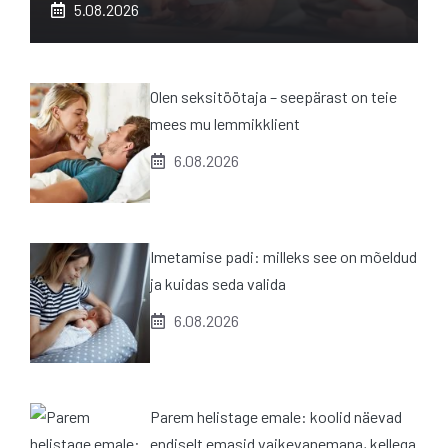
5.08.2026
Olen seksitöötaja – seepärast on teie
mees mu lemmikklient
6.08.2026
Imetamise padi: milleks see on mõeldud
ja kuidas seda valida
6.08.2026
Parem helistage emale: koolid näevad
endiselt emasid vaikevanemana, kellega