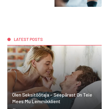
LATEST POSTS
Olen Seksitöötaja – Seepärast On Teie
Mees Mu Lemmikklient