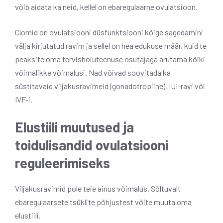
võib aidata ka neid, kellel on ebaregulaarne ovulatsioon.
Clomid on ovulatsiooni düsfunktsiooni kõige sagedamini
välja kirjutatud ravim ja sellel on hea edukuse määr, kuid te
peaksite oma tervishoiuteenuse osutajaga arutama kõiki
võimalikke võimalusi. Nad võivad soovitada ka
süstitavaid viljakusravimeid (gonadotropiine), IUI-ravi või
IVF-i.
Elustiili muutused ja
toidulisandid ovulatsiooni
reguleerimiseks
Viljakusravimid pole teie ainus võimalus. Sõltuvalt
ebaregulaarsete tsüklite põhjustest võite muuta oma
elustiili.