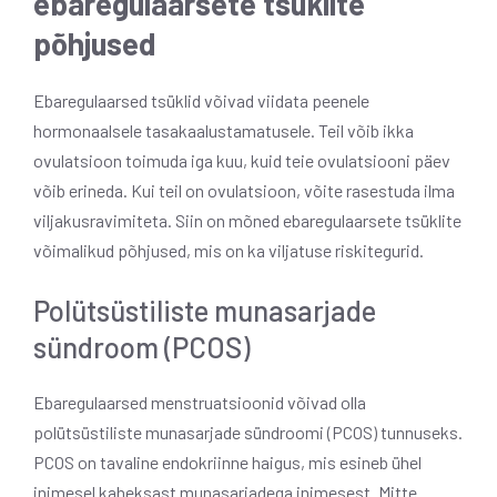
ebaregulaarsete tsüklite
põhjused
Ebaregulaarsed tsüklid võivad viidata peenele
hormonaalsele tasakaalustamatusele. Teil võib ikka
ovulatsioon toimuda iga kuu, kuid teie ovulatsiooni päev
võib erineda. Kui teil on ovulatsioon, võite rasestuda ilma
viljakusravimiteta. Siin on mõned ebaregulaarsete tsüklite
võimalikud põhjused, mis on ka viljatuse riskitegurid.
Polütsüstiliste munasarjade
sündroom (PCOS)
Ebaregulaarsed menstruatsioonid võivad olla
polütsüstiliste munasarjade sündroomi (PCOS) tunnuseks.
PCOS on tavaline endokriinne haigus, mis esineb ühel
inimesel kaheksast munasarjadega inimesest. Mitte