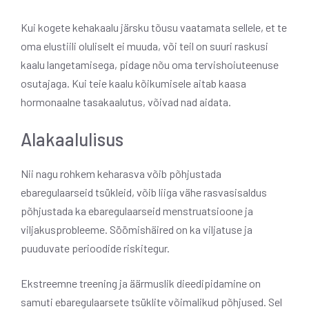
Kui kogete kehakaalu järsku tõusu vaatamata sellele, et te
oma elustiili oluliselt ei muuda, või teil on suuri raskusi
kaalu langetamisega, pidage nõu oma tervishoiuteenuse
osutajaga. Kui teie kaalu kõikumisele aitab kaasa
hormonaalne tasakaalutus, võivad nad aidata.
Alakaalulisus
Nii nagu rohkem keharasva võib põhjustada
ebaregulaarseid tsükleid, võib liiga vähe rasvasisaldus
põhjustada ka ebaregulaarseid menstruatsioone ja
viljakusprobleeme. Söömishäired on ka viljatuse ja
puuduvate perioodide riskitegur.
Ekstreemne treening ja äärmuslik dieedipidamine on
samuti ebaregulaarsete tsüklite võimalikud põhjused. Sel