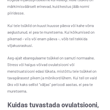
märkimisväärselt erinevad, kuid kestus jääb normi
piiridesse.
Kui teie tsüklid on kuust kuusse päeva või kahe võrra
aeglustunud, ei pea te muretsema. Kui kõikumised on
pikemad – viis või enam päeva –, võib teil tekkida
viljakusraskusi.
Aeg-ajalt ebaregulaarne tsükkel on samuti normaalne.
Stress või haigus võivad ovulatsiooni või
menstruatsiooni edasi lükata, mistõttu teie tsükkel on
tavapärasest pikem ja mõnikord lühem. Kui teil on vaid
üks või kaks sellist “väljas” perioodi aastas, ei pea te
muretsema.
Kuidas tuvastada ovulatsiooni,