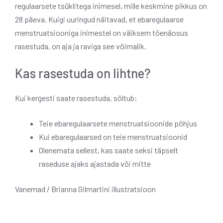
regulaarsete tsüklitega inimesel, mille keskmine pikkus on
28 päeva. Kuigi uuringud näitavad, et ebaregulaarse
menstruatsiooniga inimestel on väiksem tõenäosus
rasestuda, on aja ja raviga see võimalik.
Kas rasestuda on lihtne?
Kui kergesti saate rasestuda, sõltub:
Teie ebaregulaarsete menstruatsioonide põhjus
Kui ebaregulaarsed on teie menstruatsioonid
Olenemata sellest, kas saate seksi täpselt
raseduse ajaks ajastada või mitte
Vanemad / Brianna Gilmartini illustratsioon