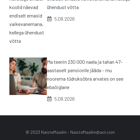
ühendust võtta
5.08.2026
Ma teenin 230 000 naela ja tahan 47-
aastaselt pensionile jääda – mu
noorema tüdruksõbra arvates on see
ebaõiglane
5.08.2026
© 2023 NaisteMaailm -
NaisteMaailm@aol.com