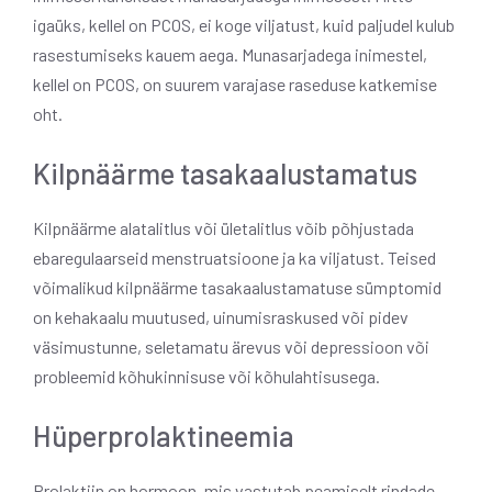
igaüks, kellel on PCOS, ei koge viljatust, kuid paljudel kulub
rasestumiseks kauem aega. Munasarjadega inimestel,
kellel on PCOS, on suurem varajase raseduse katkemise
oht.
Kilpnäärme tasakaalustamatus
Kilpnäärme alatalitlus või ületalitlus võib põhjustada
ebaregulaarseid menstruatsioone ja ka viljatust. Teised
võimalikud kilpnäärme tasakaalustamatuse sümptomid
on kehakaalu muutused, uinumisraskused või pidev
väsimustunne, seletamatu ärevus või depressioon või
probleemid kõhukinnisuse või kõhulahtisusega.
Hüperprolaktineemia
Prolaktiin on hormoon, mis vastutab peamiselt rindade