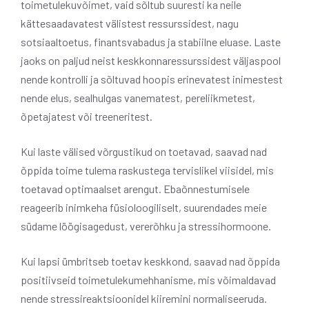
toimetulekuvõimet, vaid sõltub suuresti ka neile
kättesaadavatest välistest ressurssidest, nagu
sotsiaaltoetus, finantsvabadus ja stabiilne eluase. Laste
jaoks on paljud neist keskkonnaressurssidest väljaspool
nende kontrolli ja sõltuvad hoopis erinevatest inimestest
nende elus, sealhulgas vanematest, pereliikmetest,
õpetajatest või treeneritest.
Kui laste välised võrgustikud on toetavad, saavad nad
õppida toime tulema raskustega tervislikel viisidel, mis
toetavad optimaalset arengut. Ebaõnnestumisele
reageerib inimkeha füsioloogiliselt, suurendades meie
südame löögisagedust, vererõhku ja stressihormoone.
Kui lapsi ümbritseb toetav keskkond, saavad nad õppida
positiivseid toimetulekumehhanisme, mis võimaldavad
nende stressireaktsioonidel kiiremini normaliseeruda.