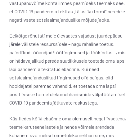
vastupanuvõime kohta ilmnes peamiseks teemaks see,
et COVID-19 pandeemia tekitas „täiusliku tormi“ peredele
negatiivsete sotsiaalmajanduslike mõjude jaoks.
Eelkõige rõhutati meie ülevaates vajadust juurdepääsu
järele välistele ressurssidele – nagu rahaline toetus,
paindlikud tööandjad/töötingimused ja töökindlus –, mis
on hädavajalikud perede suutlikkusele toetada oma lapsi
läbi pandeemia tekitatud ebaõnne. Kui need
sotsiaalmajanduslikud tingimused olid paigas, olid
hooldajatel paremad vahendid, et toetada oma lapsi
positiivsete toimetulekumehhanismide väljatöötamisel
COVID-19 pandeemia jätkuvate raskustega.
Käsitledes kõiki ebaõnne oma olemuselt negatiivsetena,
teeme karuteene lastele ja nende võimele arendada
kohanemisvõimelisi toimetulekumehhanisme, mis