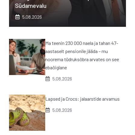
Südamevalu
5.08.2026
Ma teenin 230 000 naela ja tahan 47-
aastaselt pensionile jääda – mu
noorema tüdruksõbra arvates on see
ebaõiglane
5.08.2026
Lapsed ja Crocs: jalaarstide arvamus
5.08.2026