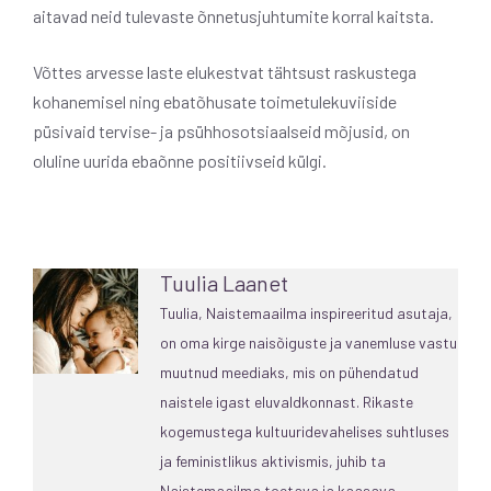
aitavad neid tulevaste õnnetusjuhtumite korral kaitsta.
Võttes arvesse laste elukestvat tähtsust raskustega
kohanemisel ning ebatõhusate toimetulekuviiside
püsivaid tervise- ja psühhosotsiaalseid mõjusid, on
oluline uurida ebaõnne positiivseid külgi.
Tuulia Laanet
Tuulia, Naistemaailma inspireeritud asutaja,
on oma kirge naisõiguste ja vanemluse vastu
muutnud meediaks, mis on pühendatud
naistele igast eluvaldkonnast. Rikaste
kogemustega kultuuridevahelises suhtluses
ja feministlikus aktivismis, juhib ta
Naistemaailma toetava ja kaasava