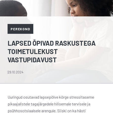
PEREKOND
LAPSED ÕPIVAD RASKUSTEGA
TOIMETULEKUST
VASTUPIDAVUST
29.10.2024
Uuringud osutavad lapsepõlve kõrge stressitaseme
pikaajalistele tagajärgedele hilisemale tervisele ja
psühhosotsiaalsele arengule. Siiski on ka hästi