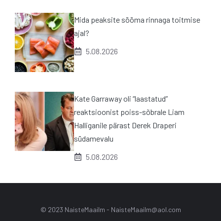
Mida peaksite sööma rinnaga toitmise
ajal?
5.08.2026
Kate Garraway oli “laastatud”
reaktsioonist poiss-sõbrale Liam
Halliganile pärast Derek Draperi
südamevalu
5.08.2026
© 2023 NaisteMaailm -
NaisteMaailm@aol.com