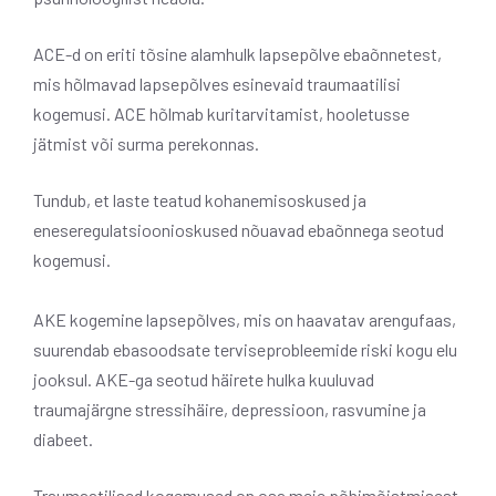
ACE-d on eriti tõsine alamhulk lapsepõlve ebaõnnetest,
mis hõlmavad lapsepõlves esinevaid traumaatilisi
kogemusi. ACE hõlmab kuritarvitamist, hooletusse
jätmist või surma perekonnas.
Tundub, et laste teatud kohanemisoskused ja
eneseregulatsioonioskused nõuavad ebaõnnega seotud
kogemusi.
AKE kogemine lapsepõlves, mis on haavatav arengufaas,
suurendab ebasoodsate terviseprobleemide riski kogu elu
jooksul. AKE-ga seotud häirete hulka kuuluvad
traumajärgne stressihäire, depressioon, rasvumine ja
diabeet.
Traumaatilised kogemused on osa meie põhimõistmisest