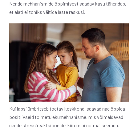
Nende mehhanismide õppimisest saadav kasu tähendab,
et alati ei tohiks vältida laste raskusi.
Kui lapsi ümbritseb toetav keskkond, saavad nad õppida
positiivseid toimetulekumehhanisme, mis võimaldavad
nende stressireaktsioonidel kiiremini normaliseeruda.