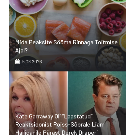
Mida Peaksite Sööma Rinnaga Toitmise
Ajal?
5.08.2026
Kate Garraway Oli “laastatud”
Reaktsioonist Poiss-Sõbrale Liam
Halliganile Pärast Derek Draperi