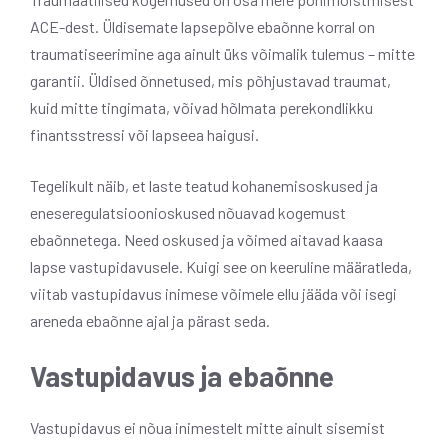
ACE-dest. Üldisemate lapsepõlve ebaõnne korral on
traumatiseerimine aga ainult üks võimalik tulemus – mitte
garantii. Üldised õnnetused, mis põhjustavad traumat,
kuid mitte tingimata, võivad hõlmata perekondlikku
finantsstressi või lapseea haigusi.
Tegelikult näib, et laste teatud kohanemisoskused ja
eneseregulatsioonioskused nõuavad kogemust
ebaõnnetega. Need oskused ja võimed aitavad kaasa
lapse vastupidavusele. Kuigi see on keeruline määratleda,
viitab vastupidavus inimese võimele ellu jääda või isegi
areneda ebaõnne ajal ja pärast seda.
Vastupidavus ja ebaõnne
Vastupidavus ei nõua inimestelt mitte ainult sisemist