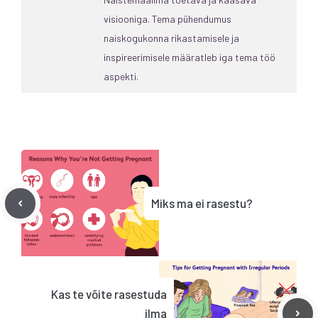
visiooniga. Tema pühendumus
naiskogukonna rikastamisele ja
inspireerimisele määratleb iga tema töö
aspekti.
Miks ma ei rasestu?
Kas te võite rasestuda
ilma