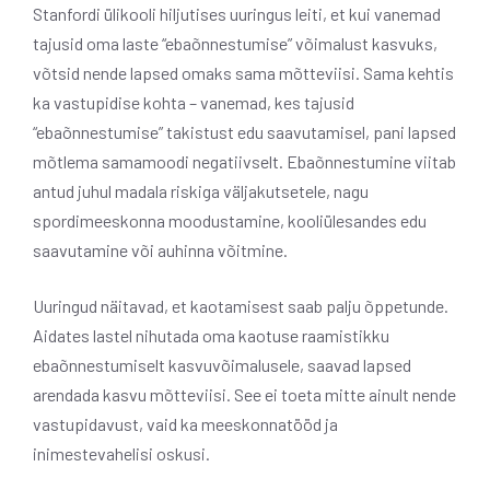
Stanfordi ülikooli hiljutises uuringus leiti, et kui vanemad
tajusid oma laste “ebaõnnestumise” võimalust kasvuks,
võtsid nende lapsed omaks sama mõtteviisi. Sama kehtis
ka vastupidise kohta – vanemad, kes tajusid
“ebaõnnestumise” takistust edu saavutamisel, pani lapsed
mõtlema samamoodi negatiivselt. Ebaõnnestumine viitab
antud juhul madala riskiga väljakutsetele, nagu
spordimeeskonna moodustamine, kooliülesandes edu
saavutamine või auhinna võitmine.
Uuringud näitavad, et kaotamisest saab palju õppetunde.
Aidates lastel nihutada oma kaotuse raamistikku
ebaõnnestumiselt kasvuvõimalusele, saavad lapsed
arendada kasvu mõtteviisi. See ei toeta mitte ainult nende
vastupidavust, vaid ka meeskonnatööd ja
inimestevahelisi oskusi.