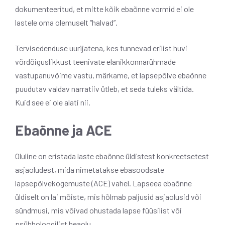
dokumenteeritud, et mitte kõik ebaõnne vormid ei ole
lastele oma olemuselt “halvad”.
Tervisedenduse uurijatena, kes tunnevad erilist huvi
võrdõiguslikkust teenivate elanikkonnarühmade
vastupanuvõime vastu, märkame, et lapsepõlve ebaõnne
puudutav valdav narratiiv ütleb, et seda tuleks vältida.
Kuid see ei ole alati nii.
Ebaõnne ja ACE
Oluline on eristada laste ebaõnne üldistest konkreetsetest
asjaoludest, mida nimetatakse ebasoodsate
lapsepõlvekogemuste (ACE) vahel. Lapseea ebaõnne
üldiselt on lai mõiste, mis hõlmab paljusid asjaolusid või
sündmusi, mis võivad ohustada lapse füüsilist või
psühholoogilist heaolu.