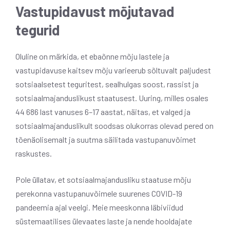
Vastupidavust mõjutavad
tegurid
Oluline on märkida, et ebaõnne mõju lastele ja
vastupidavuse kaitsev mõju varieerub sõltuvalt paljudest
sotsiaalsetest teguritest, sealhulgas soost, rassist ja
sotsiaalmajanduslikust staatusest. Uuring, milles osales
44 686 last vanuses 6–17 aastat, näitas, et valged ja
sotsiaalmajanduslikult soodsas olukorras olevad pered on
tõenäolisemalt ja suutma säilitada vastupanuvõimet
raskustes.
Pole üllatav, et sotsiaalmajandusliku staatuse mõju
perekonna vastupanuvõimele suurenes COVID-19
pandeemia ajal veelgi. Meie meeskonna läbiviidud
süstemaatilises ülevaates laste ja nende hooldajate