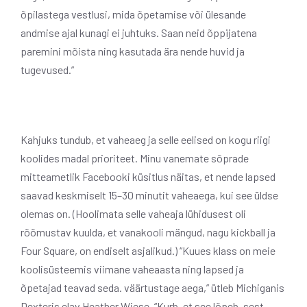
õpilastega vestlusi, mida õpetamise või ülesande
andmise ajal kunagi ei juhtuks. Saan neid õppijatena
paremini mõista ning kasutada ära nende huvid ja
tugevused.”
Kahjuks tundub, et vaheaeg ja selle eelised on kogu riigi
koolides madal prioriteet. Minu vanemate sõprade
mitteametlik Facebooki küsitlus näitas, et nende lapsed
saavad keskmiselt 15–30 minutit vaheaega, kui see üldse
olemas on. (Hoolimata selle vaheaja lühidusest oli
rõõmustav kuulda, et vanakooli mängud, nagu kickball ja
Four Square, on endiselt asjalikud.) “Kuues klass on meie
koolisüsteemis viimane vaheaasta ning lapsed ja
õpetajad teavad seda. väärtustage aega,” ütleb Michiganis
Dexteris elav Heather Wiese. “Kurb, et see lõpeb, sest