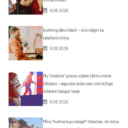
9.08.2026
Kohting läks hästi – siis nägin ta
telefonis kirja
9.08.2026
Mu “imeline” poiss-sõber jättis mind
tühjaks – aga see pole see, mis kõige
rohkem haiget teeb
8.08.2026
Minu “kolme kuu reegel” tõestas, et minu