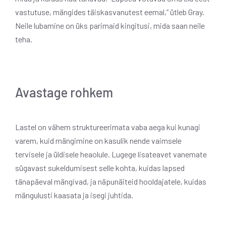
vastutuse, mängides täiskasvanutest eemal,” ütleb Gray.
Neile lubamine on üks parimaid kingitusi, mida saan neile
teha.
Avastage rohkem
Lastel on vähem struktureerimata vaba aega kui kunagi
varem, kuid mängimine on kasulik nende vaimsele
tervisele ja üldisele heaolule. Lugege lisateavet vanemate
sügavast sukeldumisest selle kohta, kuidas lapsed
tänapäeval mängivad, ja näpunäiteid hooldajatele, kuidas
mängulusti kaasata ja isegi juhtida.