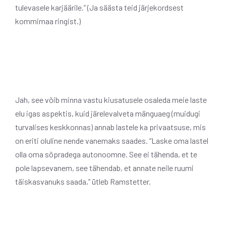
tulevasele karjäärile.” (Ja säästa teid järjekordsest
kommimaa ringist.)
Jah, see võib minna vastu kiusatusele osaleda meie laste
elu igas aspektis, kuid järelevalveta mänguaeg (muidugi
turvalises keskkonnas) annab lastele ka privaatsuse, mis
on eriti oluline nende vanemaks saades. “Laske oma lastel
olla oma sõpradega autonoomne. See ei tähenda, et te
pole lapsevanem, see tähendab, et annate neile ruumi
täiskasvanuks saada,” ütleb Ramstetter.