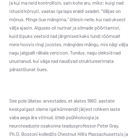
ja kui ma neid kontrollisin, sain kohe aru, miks: kuigi nad
istusid kõrvuti, vaatas iga laps eraldi seadet. “Väljas on
mõnus. Minge õue mängima,” ütlesin neile, kui nad uksest
välja ajasin. Alguses oli nurinat ja silmade pööritamist,
kuid lõpuks veetsid nad järgmised kaks tundi rõõmsalt
meie hoovis ringi joostes, mängides mängu, mis nägi välja
nagu jalgpalli räbala versioon. Tundus, nagu oleksid nad
unustanud, kui väga nad naudivad struktureerimata
pärastlõunat õues.
See pole üllatav, arvestades, et alates 1960. aastate
keskpaigast oleme igal kümnendil järjest rohkem laste
vaba aega ära võtnud, ütleb psühholoogia ja
neuroteaduste osakonna teadusprofessor Peter Gray,
Ph.D. Bostoni kolledžis Chestnut Hillis Massachusettsis ja