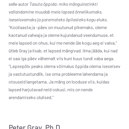
selle autor
Tasuta õppida: miks mänguinstinkti
vallandamine muudab meie lapsed õnnelikumaks,
iseseisvamaks ja paremateks õpilasteks kogu eluks.
“Kooliaasta ja -päev on muutunud pikemaks, oleme
kaotanud vaheaja ja oleme kujundanud veendumuse, et
meie lapsed on ohus, kui me nende üle kogu aeg ei valva,”
ütleb Gray ja lisab, et lapsed mängivad. ilma jääda, kui nad
ei saa iga päev vähemalt viis kuni kuus tundi vaba aega.
“Lapsepõlv peaks olema võimalus õppida olema iseseisev
ja vastutustundlik, ise oma probleeme lahendama ja
otsuseid langetama. Ja mäng on looduse viis, kuidas
lapsed harjutavad neid oskusi, mis on nende
arendamiseks olulised.”
Peter Gray, Ph.D.