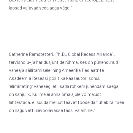
lapsed vajavad seda aega väga.”
Catherine Ramstetteri, Ph.D., Global Recess Alliance’i,
tervishoiu- ja haridusjuhtide rühma, kes on pühendunud
vaheaja säilitamisele, ning Ameerika Pediaatrite
Akadeemia Resessi poliitika kaasautori sõnul,
“eliminating” vaheaeg, et lisada rohkem juhendamisaega,
on kahjulik. Kui me ei anna oma ajule võimalust
lähtestada, ei suuda me uut teavet töödelda,” ütleb ta. “See
on nagu vett ülevoolavasse tassi valamine.”