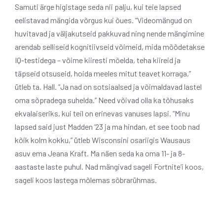
Samuti ärge higistage seda nii palju, kui teie lapsed
eelistavad mängida võrgus kui õues. “Videomängud on
huvitavad ja väljakutseid pakkuvad ning nende mängimine
arendab selliseid kognitiivseid võimeid, mida mõõdetakse
IQ-testidega – võime kiiresti mõelda, teha kiireid ja
täpseid otsuseid, hoida meeles mitut teavet korraga,”
ütleb ta. Hall. “Ja nad on sotsiaalsed ja võimaldavad lastel
oma sõpradega suhelda.” Need võivad olla ka tõhusaks
ekvalaiseriks, kui teil on erinevas vanuses lapsi. “Minu
lapsed said just Madden ’23 ja ma hindan, et see toob nad
kõik kolm kokku,” ütleb Wisconsini osariigis Wausaus
asuv ema Jeana Kraft. Ma näen seda ka oma 11- ja 8-
aastaste laste puhul. Nad mängivad sageli Fortnite’i koos,
sageli koos lastega mõlemas sõbrarühmas.