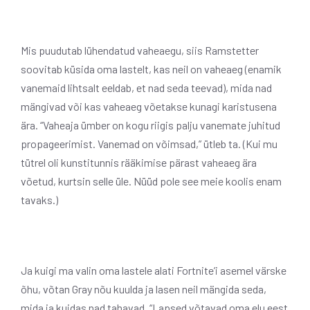
Mis puudutab lühendatud vaheaegu, siis Ramstetter
soovitab küsida oma lastelt, kas neil on vaheaeg (enamik
vanemaid lihtsalt eeldab, et nad seda teevad), mida nad
mängivad või kas vaheaeg võetakse kunagi karistusena
ära. “Vaheaja ümber on kogu riigis palju vanemate juhitud
propageerimist. Vanemad on võimsad,” ütleb ta. (Kui mu
tütrel oli kunstitunnis rääkimise pärast vaheaeg ära
võetud, kurtsin selle üle. Nüüd pole see meie koolis enam
tavaks.)
Ja kuigi ma valin oma lastele alati Fortnite’i asemel värske
õhu, võtan Gray nõu kuulda ja lasen neil mängida seda,
mida ja kuidas nad tahavad. “Lapsed võtavad oma elu eest