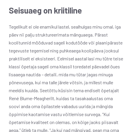
Seisuaeg on kriitiline
Tegelikult ei ole enamikul lastel, sealhulgas minu omal, iga
päev nii palju struktureerimata mänguaega. Pärast
koolitunnid mööduvad sageli kodutööde või plaanipäraste
tegevuste tegemisel ning puhkeaega koolipäeva jooksul
praktiliselt ei eksisteeri. Eelmisel aastal lasi mu tütre teise
klassi õpetaja sageli oma klassil toredatel päevadel õues
lisaaega nautida – detaili, mida mu tütar jagas minuga
põnevusega, kui ma talle järele võtsin, ja millest mulle
meeldis kuulda. Seetõttu küsisin tema endiselt õpetajalt
René Blume-Meagherilt, kuidas ta tasakaalustas oma
soovi anda oma õpilastele vabadus uurida ja mängida
õppimise kaotamise vastu võitlemise survega. “Kui
õpetamise kvaliteet on olemas, on kõige jaoks piisavalt
aega,” ütleb ta mulle. “Ja kui nad mängivad, pean ma oma