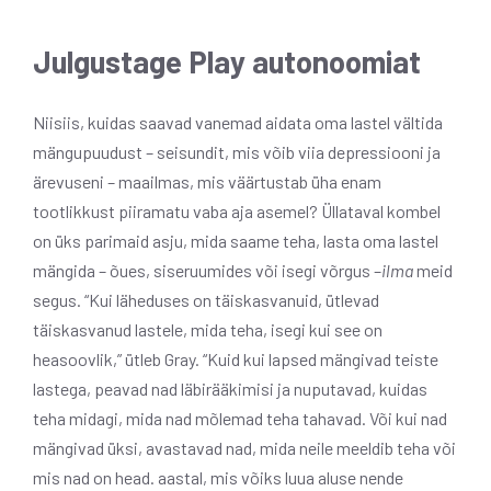
Julgustage Play autonoomiat
Niisiis, kuidas saavad vanemad aidata oma lastel vältida
mängupuudust – seisundit, mis võib viia depressiooni ja
ärevuseni – maailmas, mis väärtustab üha enam
tootlikkust piiramatu vaba aja asemel? Üllataval kombel
on üks parimaid asju, mida saame teha, lasta oma lastel
mängida – õues, siseruumides või isegi võrgus –
ilma
meid
segus. “Kui läheduses on täiskasvanuid, ütlevad
täiskasvanud lastele, mida teha, isegi kui see on
heasoovlik,” ütleb Gray. “Kuid kui lapsed mängivad teiste
lastega, peavad nad läbirääkimisi ja nuputavad, kuidas
teha midagi, mida nad mõlemad teha tahavad. Või kui nad
mängivad üksi, avastavad nad, mida neile meeldib teha või
mis nad on head. aastal, mis võiks luua aluse nende