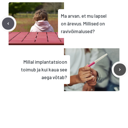
Ma arvan, et mu lapsel
on ärevus. Millised on
ravivõimalused?
Millal implantatsioon
toimub ja kui kaua see
aega võtab?