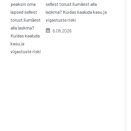
sellest torust liumäest alla
laskma? Kuidas kaaluda kasu ja
vigastuste riski
6.08.2026