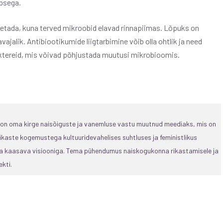
apsega.
oetada, kuna terved mikroobid elavad rinnapiimas. Lõpuks on
vajalik. Antibiootikumide liigtarbimine võib olla ohtlik ja need
baktereid, mis võivad põhjustada muutusi mikrobioomis.
, on oma kirge naisõiguste ja vanemluse vastu muutnud meediaks, mis on
ikaste kogemustega kultuuridevahelises suhtluses ja feministlikus
 ja kaasava visiooniga. Tema pühendumus naiskogukonna rikastamisele ja
kti.