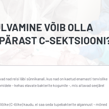
LVAMINE VÕIB OLLA
 PÄRAST C-SEKTSIOONI
ad nad reisi läbi sünnikanali, kus nad on kaetud enamasti tervislike
idele – kehas elavate bakterite kogumile -, mis aitavad seejärel
ilõike (C-lõike) kaudu, ei saa seda tupebakterite algannust – mõned