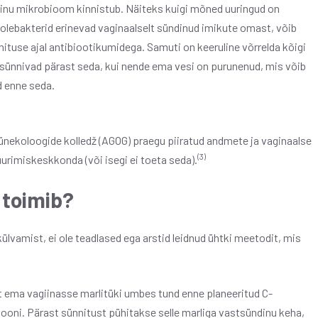
inu mikrobioom kinnistub. Näiteks kuigi mõned uuringud on
oolebakterid erinevad vaginaalselt sündinud imikute omast, võib
nituse ajal antibiootikumidega. Samuti on keeruline võrrelda kõigi
sünnivad pärast seda, kui nende ema vesi on purunenud, mis võib
 enne seda.
ünekoloogide kolledž (AGOG) praegu piiratud andmete ja vaginaalse
(3)
urimiskeskkonda (või isegi ei toeta seda).
 toimib?
ülvamist, ei ole teadlased ega arstid leidnud ühtki meetodit, mis
t ema vagiinasse marlitüki umbes tund enne planeeritud C-
ooni. Pärast sünnitust pühitakse selle marliga vastsündinu keha,