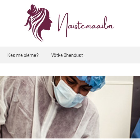
Kes me oleme?
Võtke ühendust