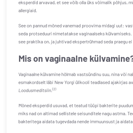
eksperdid arvavad, et see võib olla üks võimalik põhjus, 
allergiaid.
See on pannud mõned vanemad proovima midagi uut: vast
seda protseduuri nimetatakse vaginaalseks külvamiseks. Ku
see praktika on, ja juhtivad ekspertrühmad seda praegu ei
Mis on vaginaalne külvamine
Vaginaalne külvamine hõlmab vastsündinu suu, nina või na
esmakordselt läbi New Yorgi ülikooli teadlased ajakirjas 
(2)
Loodusmeditsiin
.
Mõned eksperdid usuvad, et teatud tüüpi bakterite puudum
miks nad on altimad sellistele seisunditele nagu astma. T
bakteritega aidata tugevdada nende immuunsust ja aidata ne