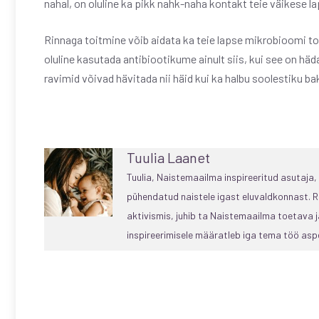
nahal, on oluline ka pikk nahk-naha kontakt teie väikese l
Rinnaga toitmine võib aidata ka teie lapse mikrobioomi t
oluline kasutada antibiootikume ainult siis, kui see on häda
ravimid võivad hävitada nii häid kui ka halbu soolestiku 
Tuulia Laanet
Tuulia, Naistemaailma inspireeritud asutaja
pühendatud naistele igast eluvaldkonnast. R
aktivismis, juhib ta Naistemaailma toetava
inspireerimisele määratleb iga tema töö aspe