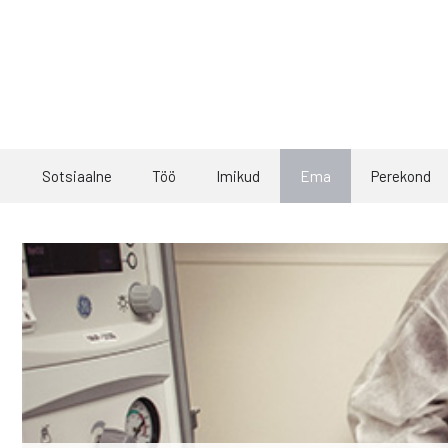
Skip
to
content
Sotsiaalne
Töö
Imikud
Ema
Perekond