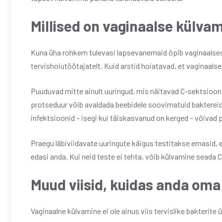
Millised on vaginaalse külva
Kuna üha rohkem tulevasi lapsevanemaid õpib vaginaalse
tervishoiutöötajatelt. Kuid arstid hoiatavad, et vaginaalse
Puuduvad mitte ainult uuringud, mis näitavad C-sektsioon
protseduur võib avaldada beebidele soovimatuid baktereid
infektsioonid – isegi kui täiskasvanud on kerged – võivad
Praegu läbiviidavate uuringute käigus testitakse emasid, e
edasi anda. Kui neid teste ei tehta, võib külvamine seada 
Muud viisid, kuidas anda oma
Vaginaalne külvamine ei ole ainus viis tervislike bakterite