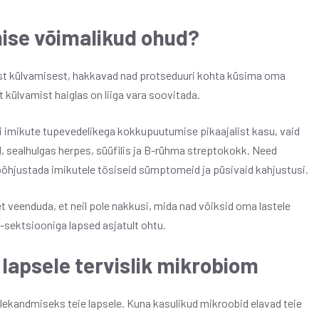
mise võimalikud ohud?
st külvamisest, hakkavad nad protseduuri kohta küsima oma
t külvamist haiglas on liiga vara soovitada.
i imikute tupevedelikega kokkupuutumise pikaajalist kasu, vaid
, sealhulgas herpes, süüfilis ja B-rühma streptokokk. Need
 põhjustada imikutele tõsiseid sümptomeid ja püsivaid kahjustusi.
t veenduda, et neil pole nakkusi, mida nad võiksid oma lastele
C-sektsiooniga lapsed asjatult ohtu.
 lapsele tervislik mikrobiom
 ülekandmiseks teie lapsele. Kuna kasulikud mikroobid elavad teie