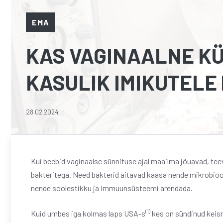
EMA
KAS VAGINAALNE KÜ
KASULIK IMIKUTELE
28.02.2024
Kui beebid vaginaalse sünnituse ajal maailma jõuavad, teev
bakteritega. Need bakterid aitavad kaasa nende mikrobioom
nende soolestikku ja immuunsüsteemi arendada.
(1)
Kuid umbes iga kolmas laps USA-s
kes on sündinud keisr