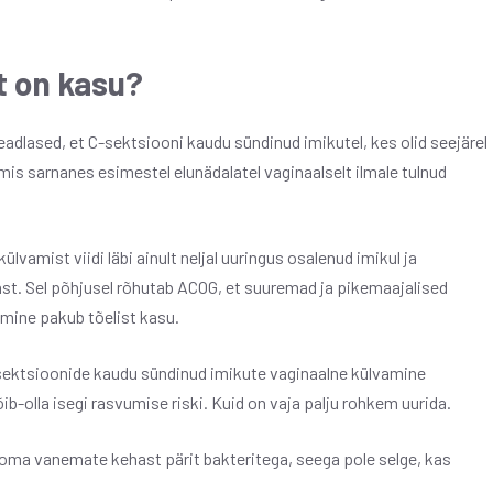
t on kasu?
eadlased, et C-sektsiooni kaudu sündinud imikutel, kes olid seejärel
s sarnanes esimestel elunädalatel vaginaalselt ilmale tulnud
ülvamist viidi läbi ainult neljal uuringus osalenud imikul ja
ast. Sel põhjusel rõhutab ACOG, et suuremad ja pikemaajalised
amine pakub tõelist kasu.
-sektsioonide kaudu sündinud imikute vaginaalne külvamine
b-olla isegi rasvumise riski. Kuid on vaja palju rohkem uurida.
 oma vanemate kehast pärit bakteritega, seega pole selge, kas