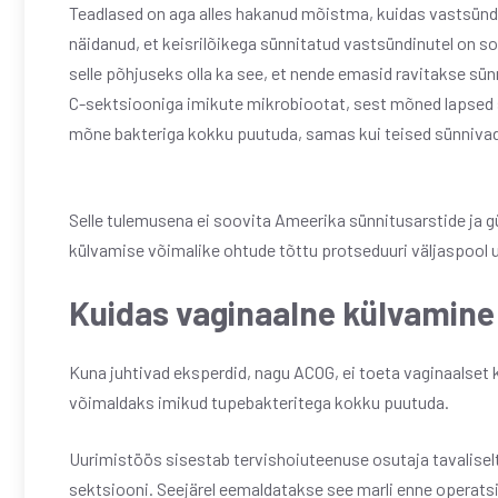
Teadlased on aga alles hakanud mõistma, kuidas vastsünd
näidanud, et keisrilõikega sünnitatud vastsündinutel on s
selle põhjuseks olla ka see, et nende emasid ravitakse sün
C-sektsiooniga imikute mikrobiootat, sest mõned lapsed 
mõne bakteriga kokku puutuda, samas kui teised sünnivad
Selle tulemusena ei soovita Ameerika sünnitusarstide ja g
külvamise võimalike ohtude tõttu protseduuri väljaspool u
Kuidas vaginaalne külvamine
Kuna juhtivad eksperdid, nagu ACOG, ei toeta vaginaalset k
võimaldaks imikud tupebakteritega kokku puutuda.
Uurimistöös sisestab tervishoiuteenuse osutaja tavalisel
sektsiooni. Seejärel eemaldatakse see marli enne operatsi