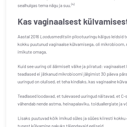
(4)
sealhulgas tema nägu ja suu.
Kas vaginaalsest külvamises
Aastal 2016
Loodusmeditsiin
pilootuuringu käigus leidsid t
kokku puutunud vaginaalse külvamisega, oli mikrobioom, mi
imikute omaga.
Kuid see uuring oli äärmiselt väike ja piiratud: vaginaalset k
teadlased ei jätkanud mikrobioomi jälgimist 30 päeva pär
uuringud on olulised, et teha kindlaks, kas vaginaalne külv
Teadlased loodavad, et tulevased uuringud näitavad, et C
vähendab nende astma, heinapalaviku, toiduallergiate ja või
Lisaks puutuvad kõik imikud süles ja süües kiiresti kokku
tupest külvamine pakuks täiendavaid eeliseid.