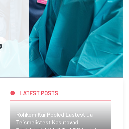
?
LATEST POSTS
Rohkem Kui Pooled Lastest Ja
Teismelistest Kasutavad