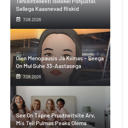
Tehisintellekti Isiklikel Põhjustel.
Sellega Kaasnevad Riskid
7.08.2026
Olen Menopausis Ja Kiimas – Seega
On Mul Suhe 33-Aastasega
7.08.2026
See On Täpne Pruutneitsite Arv,
Mis Teil Pulmas Peaks Olema