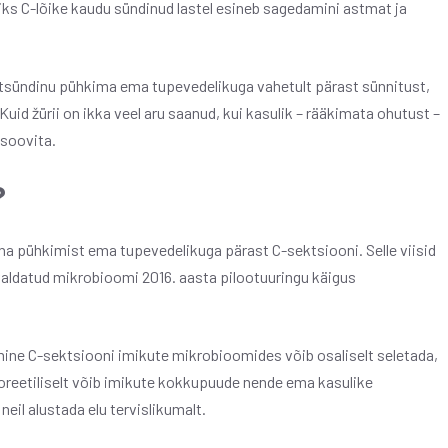
miks C-lõike kaudu sündinud lastel esineb sagedamini astmat ja
sündinu pühkima ema tupevedelikuga vahetult pärast sünnitust,
id žürii on ikka veel aru saanud, kui kasulik – rääkimata ohutust –
 soovita.
?
ha pühkimist ema tupevedelikuga pärast C-sektsiooni. Selle viisid
avaldatud mikrobioomi 2016. aasta pilootuuringu käigus
ine C-sektsiooni imikute mikrobioomides võib osaliselt seletada,
eoreetiliselt võib imikute kokkupuude nende ema kasulike
il alustada elu tervislikumalt.