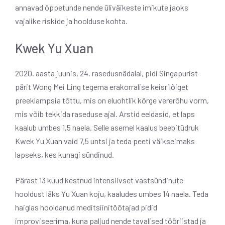
annavad õppetunde nende üliväikeste imikute jaoks
vajalike riskide ja hoolduse kohta.
Kwek Yu Xuan
2020. aasta juunis, 24. rasedusnädalal, pidi Singapurist
pärit Wong Mei Ling tegema erakorralise keisrilõiget
preeklampsia tõttu, mis on eluohtlik kõrge vererõhu vorm,
mis võib tekkida raseduse ajal. Arstid eeldasid, et laps
kaalub umbes 1,5 naela. Selle asemel kaalus beebitüdruk
Kwek Yu Xuan vaid 7,5 untsi ja teda peeti väikseimaks
lapseks, kes kunagi sündinud.
Pärast 13 kuud kestnud intensiivset vastsündinute
hooldust läks Yu Xuan koju, kaaludes umbes 14 naela. Teda
haiglas hooldanud meditsiinitöötajad pidid
improviseerima, kuna paljud nende tavalised tööriistad ja