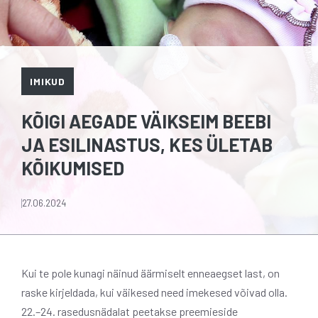
IMIKUD
KÕIGI AEGADE VÄIKSEIM BEEBI
JA ESILINASTUS, KES ÜLETAB
KÕIKUMISED
27.06.2024
Kui te pole kunagi näinud äärmiselt enneaegset last, on
raske kirjeldada, kui väikesed need imekesed võivad olla.
22.–24. rasedusnädalat peetakse preemieside