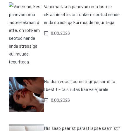
Vanemad, kes panevad oma lastele
ekraanid ette, on rohkem seotud nende
enda stressiga kui muude teguritega
8.08.2026
Hoidsin voodi juures tiigripalsamit ja
libestit – ta sirutas käe vale järele
8.08.2026
Mis saab paarist pärast lapse saamist?