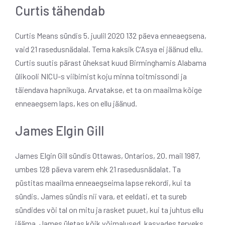
Curtis tähendab
Curtis Means sündis 5. juulil 2020 132 päeva enneaegsena,
vaid 21 rasedusnädalal. Tema kaksik C’Asya ei jäänud ellu.
Curtis suutis pärast üheksat kuud Birminghamis Alabama
ülikooli NICU-s viibimist koju minna toitmissondi ja
täiendava hapnikuga. Arvatakse, et ta on maailma kõige
enneaegsem laps, kes on ellu jäänud.
James Elgin Gill
James Elgin Gill sündis Ottawas, Ontarios, 20. mail 1987,
umbes 128 päeva varem ehk 21 rasedusnädalat. Ta
püstitas maailma enneaegseima lapse rekordi, kui ta
sündis.
James sündis nii vara, et eeldati, et ta sureb
sündides või tal on mitu ja rasket puuet, kui ta juhtus ellu
jääma. James ületas kõik võimalused, kasvades terveks