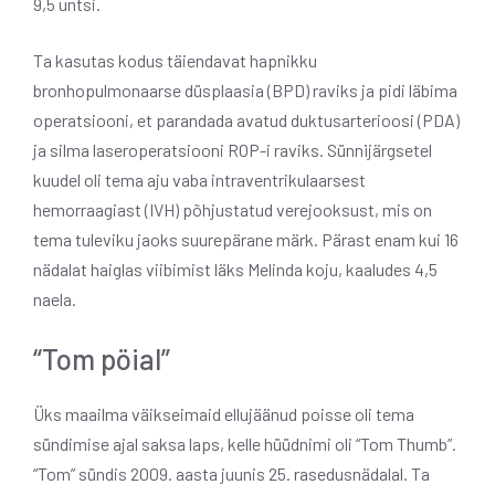
9,5 untsi.
Ta kasutas kodus täiendavat hapnikku
bronhopulmonaarse düsplaasia (BPD) raviks ja pidi läbima
operatsiooni, et parandada avatud duktusarterioosi (PDA)
ja silma laseroperatsiooni ROP-i raviks. Sünnijärgsetel
kuudel oli tema aju vaba intraventrikulaarsest
hemorraagiast (IVH) põhjustatud verejooksust, mis on
tema tuleviku jaoks suurepärane märk. Pärast enam kui 16
nädalat haiglas viibimist läks Melinda koju, kaaludes 4,5
naela.
“Tom pöial”
Üks maailma väikseimaid ellujäänud poisse oli tema
sündimise ajal saksa laps, kelle hüüdnimi oli “Tom Thumb”.
“Tom” sündis 2009. aasta juunis 25. rasedusnädalal. Ta