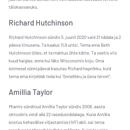
täiskasvanuks.
Richard Hutchinson
Richard Hutchinson sündis 5. juunil 2020 vaid 21 nädala ja 2
päeva tiinusena. Ta kaalus 11,9 untsi. Tema ema Beth
Hutchinson ütles, et ta mahtus ühte kätte. Ta veetis viis
kuud haiglas, enne kui läks Wisconsinis koju. Oma
esimesel sünnipäeval kasutas Richard hapnikku, kuid
tema ema kirjeldab teda kui “õnnelikku ja üsna tervet”.
Amillia Taylor
Miamis sündinud Amillia Taylor sündis 2006. aasta
oktoobris veidi alla 22 rasedusnädalaga. Kuna Amillia
eostus kehavälise viljastamise (IVF) abil, sai tema
rasedusaeg täpselt kindlaks määrata. Kuigi ta vajas