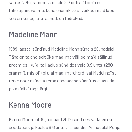
kaalus 275 grammi, veidi üle 9,7 untsi. “Tom” on
tähelepanuväärne, kuna enamik teisi väikseimaid lapsi,
kes on kunagi ellu jäänud, on tüdrukud.
Madeline Mann
1989. aastal sündinud Madeline Mann sündis 26. nädalal.
Täna on ta endiselt üks maailma väikseimaid säilinud
preemies. Kuigi ta kaalus sündides vaid 9,9 untsi (280
grammi), mis oli tol ajal maailmarekord, sai Madeline’ist
terve noor naine ja tema enneaegne sünnitus ei avalda
pikaajalisi tagajärgi.
Kenna Moore
Kenna Moore oli 9. jaanuaril 2012 sündides väiksem kui
soodapurk ja kaalus 9,6 untsi. Ta sündis 24. nädalal Põhja-