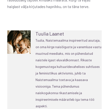
haiglast välja kirjutades hapnikku, on ta täna terve.
Tuulia Laanet
Tuulia, Naistemaailma inspireeritud asutaja,
on oma kirge naisõiguste ja vanemluse vastu
muutnud meediaks, mis on pühendatud
naistele igast eluvaldkonnast. Rikaste
kogemustega kultuuridevahelises suhtluses
ja feministlikus aktivismis, juhib ta
Naistemaailma toetava ja kaasava
visiooniga. Tema pühendumus
naiskogukonna rikastamisele ja
inspireerimisele määratleb iga tema töö
aspekti.