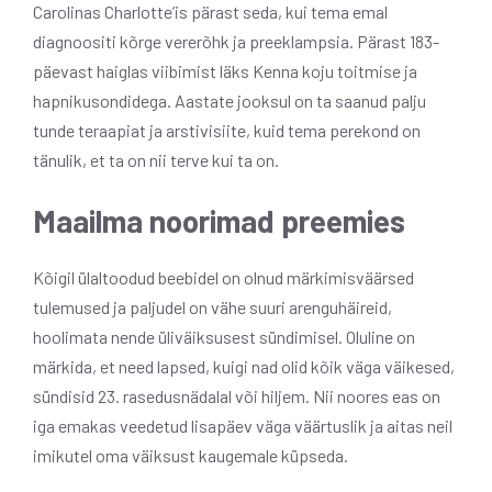
Carolinas Charlotte’is pärast seda, kui tema emal
diagnoositi kõrge vererõhk ja preeklampsia. Pärast 183-
päevast haiglas viibimist läks Kenna koju toitmise ja
hapnikusondidega. Aastate jooksul on ta saanud palju
tunde teraapiat ja arstivisiite, kuid tema perekond on
tänulik, et ta on nii terve kui ta on.
Maailma noorimad preemies
Kõigil ülaltoodud beebidel on olnud märkimisväärsed
tulemused ja paljudel on vähe suuri arenguhäireid,
hoolimata nende üliväiksusest sündimisel. Oluline on
märkida, et need lapsed, kuigi nad olid kõik väga väikesed,
sündisid 23. rasedusnädalal või hiljem. Nii noores eas on
iga emakas veedetud lisapäev väga väärtuslik ja aitas neil
imikutel oma väiksust kaugemale küpseda.