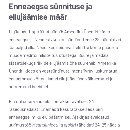
Enneaegse sünnituse ja
ellujäämise määr
Ligikaudu 1 laps 10-st sünnib Ameerika Ühendriikides
enneaegselt
.
Nendest, kes on sündinud enne 28. nädalat, ei
jää paljud ellu. Need, kes seisavad silmitsi kõrge puude ja
muude meditsiiniliste tüsistustega. Suure ja madala
sissetulekuga riikide ellujäämislõhe suureneb. Ameerika
Ühendriikides on vastsündinute intensiivravi uskumatud
edusammud võimaldanud ellu jääda üha väiksematel ja
noorematel beebidel.
Elujõulisuse vanuseks loetakse tavaliselt 24
rasedusnädalat. Enamasti kasutatakse seda piiri
enneaegse imiku elu päästmisel. Ajakirjas avaldatud
uurimustöö
Meditsiinieetika ajakiri
täheldati 24–25 nädala