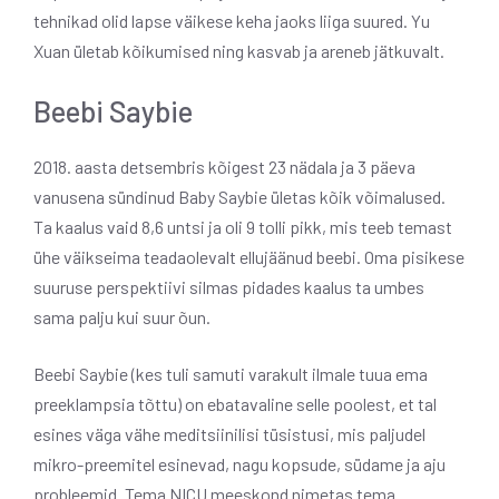
tehnikad olid lapse väikese keha jaoks liiga suured. Yu
Xuan ületab kõikumised ning kasvab ja areneb jätkuvalt.
Beebi Saybie
2018. aasta detsembris kõigest 23 nädala ja 3 päeva
vanusena sündinud Baby Saybie ületas kõik võimalused.
Ta kaalus vaid 8,6 untsi ja oli 9 tolli pikk, mis teeb temast
ühe väikseima teadaolevalt ellujäänud beebi. Oma pisikese
suuruse perspektiivi silmas pidades kaalus ta umbes
sama palju kui suur õun.
Beebi Saybie (kes tuli samuti varakult ilmale tuua ema
preeklampsia tõttu) on ebatavaline selle poolest, et tal
esines väga vähe meditsiinilisi tüsistusi, mis paljudel
mikro-preemitel esinevad, nagu kopsude, südame ja aju
probleemid. Tema NICU meeskond nimetas tema