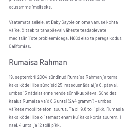
edusamme imeliseks.
Vaatamata sellele, et Baby Saybie on oma vanuse kohta
väike, õitseb ta tänapäeval väheste teadaolevate
meditsiiniliste probleemidega. Nüüd elab ta perega kodus
Californias.
Rumaisa Rahman
19. septembril 2004 sündinud Rumaisa Rahman ja tema
kaksikõde Hiba sündisid 25. rasedusnädalal ja 6. päeval,
umbes 15 nädalat enne nende sünnikuupäeva. Sündides
kaalus Rumaisa vaid 8,6 untsi (244 grammi) – umbes
väikese mobiiltelefoni suurus. Ta oli 9,8 tolli pikk. Rumasia
kaksikõde Hiba oli temast enam kui kaks korda suurem, 1
nael, 4 untsi ja 12 tolli pikk.