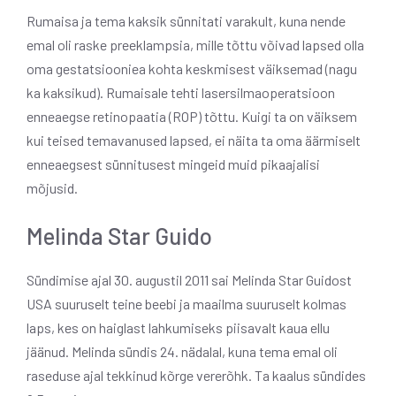
Rumaisa ja tema kaksik sünnitati varakult, kuna nende
emal oli raske preeklampsia, mille tõttu võivad lapsed olla
oma gestatsiooniea kohta keskmisest väiksemad (nagu
ka kaksikud). Rumaisale tehti lasersilmaoperatsioon
enneaegse retinopaatia (ROP) tõttu. Kuigi ta on väiksem
kui teised temavanused lapsed, ei näita ta oma äärmiselt
enneaegsest sünnitusest mingeid muid pikaajalisi
mõjusid.
Melinda Star Guido
Sündimise ajal 30. augustil 2011 sai Melinda Star Guidost
USA suuruselt teine ​​beebi ja maailma suuruselt kolmas
laps, kes on haiglast lahkumiseks piisavalt kaua ellu
jäänud. Melinda sündis 24. nädalal, kuna tema emal oli
raseduse ajal tekkinud kõrge vererõhk. Ta kaalus sündides