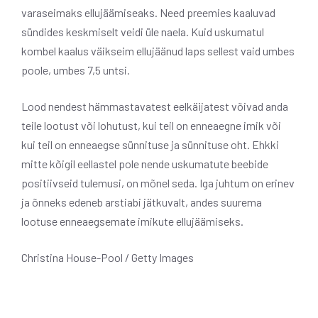
varaseimaks ellujäämiseaks.
Need preemies kaaluvad
sündides keskmiselt veidi üle naela. Kuid uskumatul
kombel kaalus väikseim ellujäänud laps sellest vaid umbes
poole, umbes 7,5 untsi.
Lood nendest hämmastavatest eelkäijatest võivad anda
teile lootust või lohutust, kui teil on enneaegne imik või
kui teil on enneaegse sünnituse ja sünnituse oht. Ehkki
mitte kõigil eellastel pole nende uskumatute beebide
positiivseid tulemusi, on mõnel seda. Iga juhtum on erinev
ja õnneks edeneb arstiabi jätkuvalt, andes suurema
lootuse enneaegsemate imikute ellujäämiseks.
Christina House-Pool / Getty Images