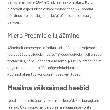
vanustel imikutel 26–44% ellujäämisvõimalust. Kuid
olenevalt asjaoludest võivad mõned enne 24. nädalat
sündinud lapsed ellu jääda, kuigi tõenäosus on veelgi
väiksem.
Micro Preemie ellujäämine
Äärmiselt enneaegsete imikute ellujäämiseks vajavad nad
juurdepääsu paljudele meditsiiniressurssidele. Neil on suur
tõenäosus, et neil on teatud tasemel puue või arenguhäire,
nagu tserebraalparalüüs, nägemiskahjustus,
kuulmiskahjustus või kognitiivsed viivitused.
Maailma väikseimad beebid
Need lapsed olid ühed väikseimad beebid, kes kunagi ellu
jäänud. Üksikasjad nende sünni ja ellujäämise kohta