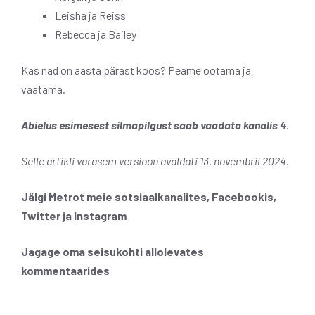
Leisha ja Reiss
Rebecca ja Bailey
Kas nad on aasta pärast koos? Peame ootama ja
vaatama.
Abielus esimesest silmapilgust saab vaadata kanalis 4
.
Selle artikli varasem versioon avaldati 13. novembril 2024.
Jälgi Metrot meie sotsiaalkanalites, Facebookis,
Twitter
ja Instagram
Jagage oma seisukohti allolevates
kommentaarides