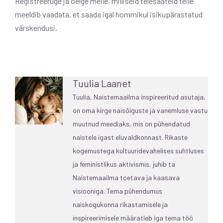
Registreeruge ja öelge meile, milliseid telesaateid teile
meeldib vaadata, et saada igal hommikul isikupärastatud
värskendusi.
Tuulia Laanet
Tuulia, Naistemaailma inspireeritud asutaja,
on oma kirge naisõiguste ja vanemluse vastu
muutnud meediaks, mis on pühendatud
naistele igast eluvaldkonnast. Rikaste
kogemustega kultuuridevahelises suhtluses
ja feministlikus aktivismis, juhib ta
Naistemaailma toetava ja kaasava
visiooniga. Tema pühendumus
naiskogukonna rikastamisele ja
inspireerimisele määratleb iga tema töö