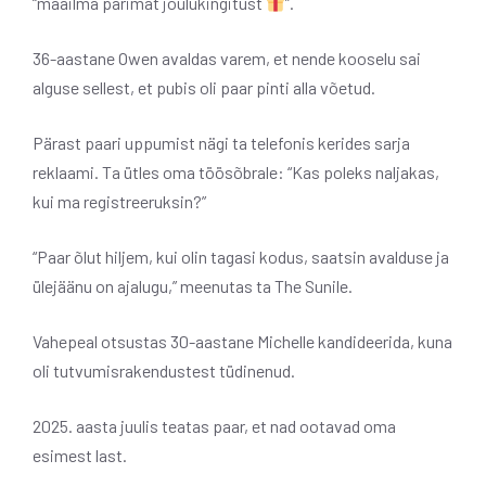
“maailma parimat jõulukingitust
”.
36-aastane Owen avaldas varem, et nende kooselu sai
alguse sellest, et pubis oli paar pinti alla võetud.
Pärast paari uppumist nägi ta telefonis kerides sarja
reklaami. Ta ütles oma töösõbrale: “Kas poleks naljakas,
kui ma registreeruksin?”
“Paar õlut hiljem, kui olin tagasi kodus, saatsin avalduse ja
ülejäänu on ajalugu,” meenutas ta The Sunile.
Vahepeal otsustas 30-aastane Michelle kandideerida, kuna
oli tutvumisrakendustest tüdinenud.
2025. aasta juulis teatas paar, et nad ootavad oma
esimest last.