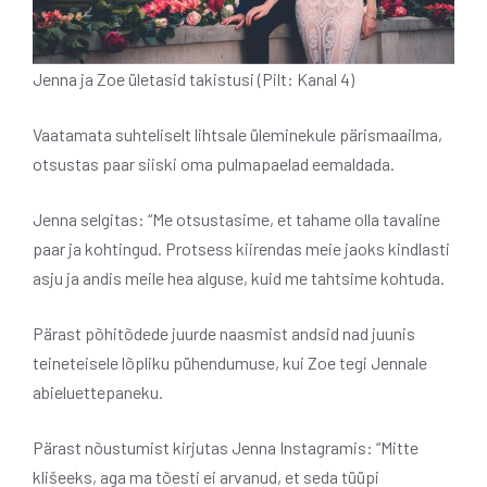
Jenna ja Zoe ületasid takistusi (Pilt: Kanal 4)
Vaatamata suhteliselt lihtsale üleminekule pärismaailma,
otsustas paar siiski oma pulmapaelad eemaldada.
Jenna selgitas: “Me otsustasime, et tahame olla tavaline
paar ja kohtingud. Protsess kiirendas meie jaoks kindlasti
asju ja andis meile hea alguse, kuid me tahtsime kohtuda.
Pärast põhitõdede juurde naasmist andsid nad juunis
teineteisele lõpliku pühendumuse, kui Zoe tegi Jennale
abieluettepaneku.
Pärast nõustumist kirjutas Jenna Instagramis: “Mitte
klišeeks, aga ma tõesti ei arvanud, et seda tüüpi