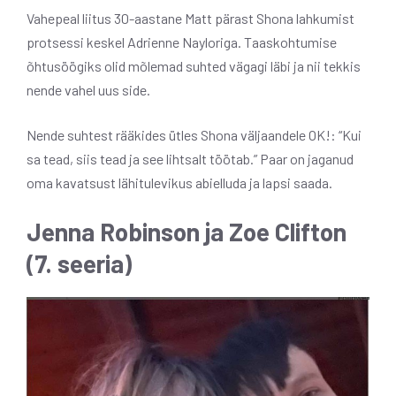
Vahepeal liitus 30-aastane Matt pärast Shona lahkumist
protsessi keskel Adrienne Nayloriga. Taaskohtumise
õhtusöögiks olid mõlemad suhted vägagi läbi ja nii tekkis
nende vahel uus side.
Nende suhtest rääkides ütles Shona väljaandele OK!: “Kui
sa tead, siis tead ja see lihtsalt töötab.” Paar on jaganud
oma kavatsust lähitulevikus abielluda ja lapsi saada.
Jenna Robinson ja Zoe Clifton
(7. seeria)