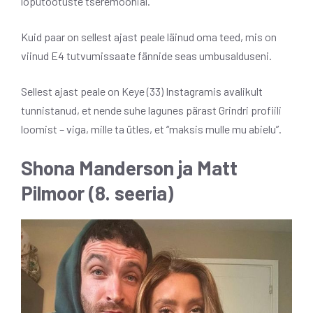
lõputõotuste tseremoonial.
Kuid paar on sellest ajast peale läinud oma teed, mis on
viinud E4 tutvumissaate fännide seas umbusalduseni.
Sellest ajast peale on Keye (33) Instagramis avalikult
tunnistanud, et nende suhe lagunes pärast Grindri profiili
loomist – viga, mille ta ütles, et “maksis mulle mu abielu”.
Shona Manderson ja Matt
Pilmoor (8. seeria)