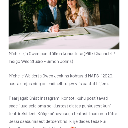
Michelle ja Owen panid ülima kohustuse (Pilt: Channel 4 /
Indigo Wild Studio – Simon Johns)
Michelle Walder ja Owen Jenkins kohtusid MAFS-i 2020.
aasta sarjas ning on endiselt tugev viis aastat hiljem.
Paar jagab ühist Instagrami kontot, kuhu postitavad
sageli uudiseid oma seiklustest alates puhkusest kuni
teatrireisideni. Kõige põnevusega teatasid nad oma tütre
Jessi saabumisest detsembris, kirjeldades teda kui