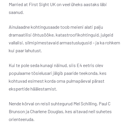
Married at First Sight UK on veel üheks aastaks läbi
saanud.
Ainulaadne kohtingusaade toob meieni alati palju
dramaatilisi õhtusööke, katastroofikohtinguid, julgeid
vallalisi, silmipimestavaid armastuslugusid – ja ka rohkem
kui paar lahutust.
Kui te pole seda kunagi näinud, siis E4 eetris olev
populaarne tõsielusari jälgib paaride teekonda, kes
kohtuvad esimest korda oma pulmapäeval pärast
ekspertide häälestamist.
Nende kõrval on reisil suhtegurud Mel Schilling, Paul C
Brunson ja Charlene Douglas, kes aitavad neil suhetes
orienteeruda.