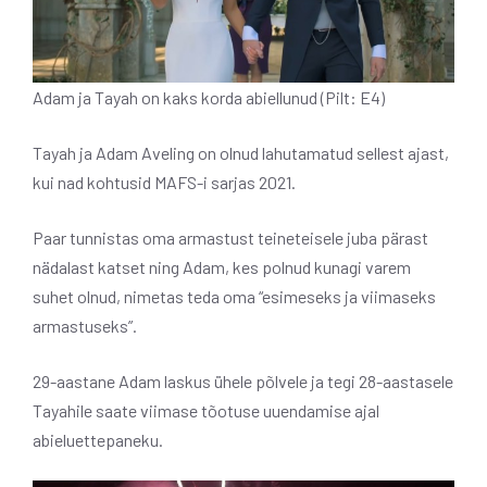
Adam ja Tayah on kaks korda abiellunud (Pilt: E4)
Tayah ja Adam Aveling on olnud lahutamatud sellest ajast,
kui nad kohtusid MAFS-i sarjas 2021.
Paar tunnistas oma armastust teineteisele juba pärast
nädalast katset ning Adam, kes polnud kunagi varem
suhet olnud, nimetas teda oma “esimeseks ja viimaseks
armastuseks”.
29-aastane Adam laskus ühele põlvele ja tegi 28-aastasele
Tayahile saate viimase tõotuse uuendamise ajal
abieluettepaneku.