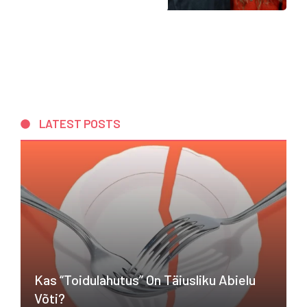
LATEST POSTS
Kas “toidulahutus” On Täiusliku Abielu
Võti?