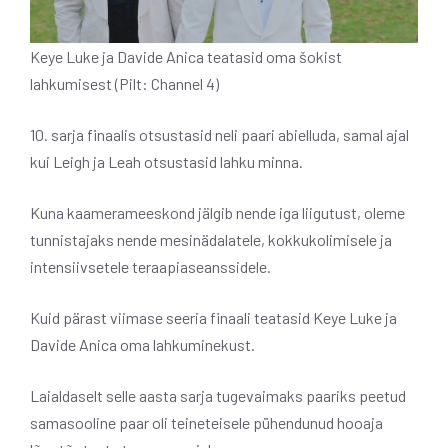
Keye Luke ja Davide Anica teatasid oma šokist
lahkumisest (Pilt: Channel 4)
10. sarja finaalis otsustasid neli paari abielluda, samal ajal
kui Leigh ja Leah otsustasid lahku minna.
Kuna kaamerameeskond jälgib nende iga liigutust, oleme
tunnistajaks nende mesinädalatele, kokkukolimisele ja
intensiivsetele teraapiaseanssidele.
Kuid pärast viimase seeria finaali teatasid Keye Luke ja
Davide Anica oma lahkuminekust.
Laialdaselt selle aasta sarja tugevaimaks paariks peetud
samasooline paar oli teineteisele pühendunud hooaja