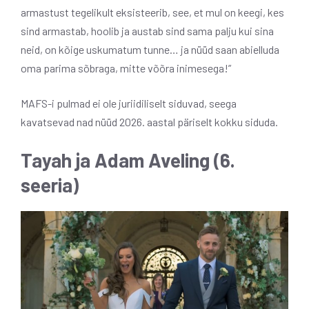
armastust tegelikult eksisteerib, see, et mul on keegi, kes
sind armastab, hoolib ja austab sind sama palju kui sina
neid, on kõige uskumatum tunne… ja nüüd saan abielluda
oma parima sõbraga, mitte võõra inimesega!”
MAFS-i pulmad ei ole juriidiliselt siduvad, seega
kavatsevad nad nüüd 2026. aastal päriselt kokku siduda.
Tayah ja Adam
Aveling
(6.
seeria)