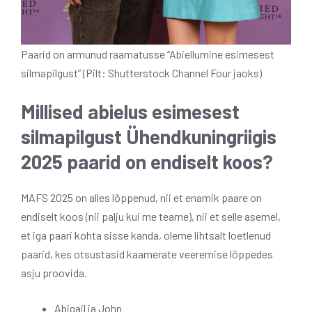
Paarid on armunud raamatusse “Abiellumine esimesest
silmapilgust” (Pilt: Shutterstock Channel Four jaoks)
Millised abielus esimesest
silmapilgust Ühendkuningriigis
2025 paarid on endiselt koos?
MAFS 2025 on alles lõppenud, nii et enamik paare on
endiselt koos (nii palju kui me teame), nii et selle asemel,
et iga paari kohta sisse kanda, oleme lihtsalt loetlenud
paarid, kes otsustasid kaamerate veeremise lõppedes
asju proovida.
Abigail ja John