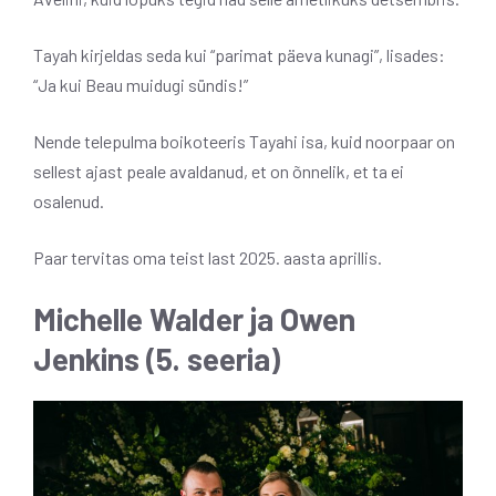
Tayah kirjeldas seda kui “parimat päeva kunagi”, lisades:
“Ja kui Beau muidugi sündis!”
Nende telepulma boikoteeris Tayahi isa, kuid noorpaar on
sellest ajast peale avaldanud, et on õnnelik, et ta ei
osalenud.
Paar tervitas oma teist last 2025. aasta aprillis.
Michelle
Walder
ja Owen
Jenkins
(5. seeria)