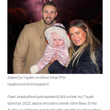
Adamil ja Tayahil on ühine tütar (Pilt:
tayahvictoria/Instagram)
Paari seaduslikud pulmaplaanid jäid ootele, kui Tayah
sünnitas 2022. aasta oktoobris nende tütre Beau Emily
Avelini, kuid lõpuks tegid nad selle ametlikuks detsembris.