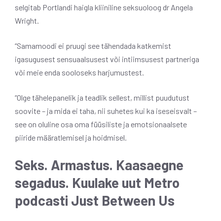
selgitab Portlandi haigla kliiniline seksuoloog dr Angela
Wright.
“Samamoodi ei pruugi see tähendada katkemist
igasugusest sensuaalsusest või intiimsusest partneriga
või meie enda sooloseks harjumustest.
“Olge tähelepanelik ja teadlik sellest, millist puudutust
soovite – ja mida ei taha, nii suhetes kui ka iseseisvalt –
see on oluline osa oma füüsiliste ja emotsionaalsete
piiride määratlemisel ja hoidmisel.
Seks. Armastus. Kaasaegne
segadus. Kuulake uut Metro
podcasti Just Between Us