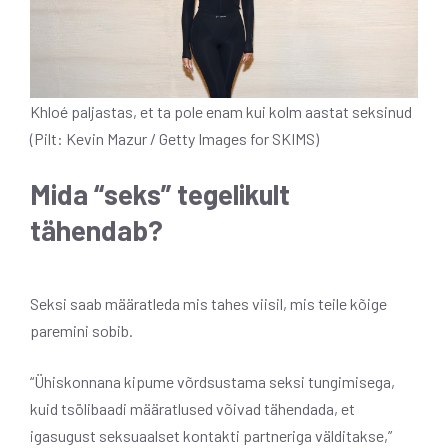
Khloé paljastas, et ta pole enam kui kolm aastat seksinud
(Pilt: Kevin Mazur / Getty Images for SKIMS)
Mida “seks” tegelikult
tähendab?
Seksi saab määratleda mis tahes viisil, mis teile kõige
paremini sobib.
“Ühiskonnana kipume võrdsustama seksi tungimisega,
kuid tsölibaadi määratlused võivad tähendada, et
igasugust seksuaalset kontakti partneriga välditakse,”