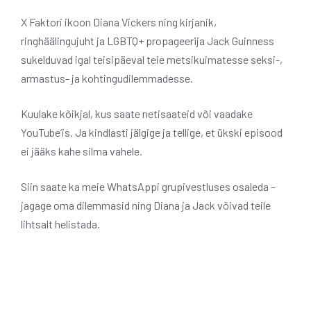
X Faktori ikoon Diana Vickers ning kirjanik,
ringhäälingujuht ja LGBTQ+ propageerija Jack Guinness
sukelduvad igal teisipäeval teie metsikuimatesse seksi-,
armastus- ja kohtingudilemmadesse.
Kuulake kõikjal, kus saate netisaateid või vaadake
YouTube’is. Ja kindlasti jälgige ja tellige, et ükski episood
ei jääks kahe silma vahele.
Siin saate ka meie WhatsAppi grupivestluses osaleda –
jagage oma dilemmasid ning Diana ja Jack võivad teile
lihtsalt helistada.