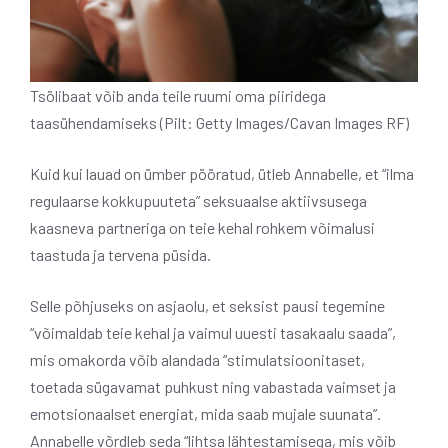
Tsölibaat võib anda teile ruumi oma piiridega
taasühendamiseks (Pilt: Getty Images/Cavan Images RF)
Kuid kui lauad on ümber pööratud, ütleb Annabelle, et “ilma
regulaarse kokkupuuteta” seksuaalse aktiivsusega
kaasneva partneriga on teie kehal rohkem võimalusi
taastuda ja tervena püsida.
Selle põhjuseks on asjaolu, et seksist pausi tegemine
“võimaldab teie kehal ja vaimul uuesti tasakaalu saada”,
mis omakorda võib alandada “stimulatsioonitaset,
toetada sügavamat puhkust ning vabastada vaimset ja
emotsionaalset energiat, mida saab mujale suunata”.
Annabelle võrdleb seda “lihtsa lähtestamisega, mis võib