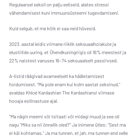
Regulaarsel seksil on palju eeliseid, alates stressi
vähendamisest kuni immuunsüsteemi tugevdamiseni.
Kuid selgub, et me kõik ei saa neid hüvesid.
2023. aastal leidis viimane riiklik seksuaalhoiakute ja
elustiilide uuring, et Ühendkuningriigis oli 16% meestest ja
22% naistest vanuses 16–74 seksuaalselt passiivsed.
A-listid räägivad avameelselt ka hääletamisest
hoidumisest. “Ma pole enam kui kolm aastat seksinud,”
avaldas Khloé Kardashian The Kardashiansi viimase
hooaja esilinastuse ajal.
“Ma nägin meemi või tsitaati või midagi muud ja see oli
nagu “Miks sa nii õnnelik oled?” Ja inimene ütles: “Sest ma
ei käi kohtamas.” Ja ma tunnen, et jah, ma tunnen end selle