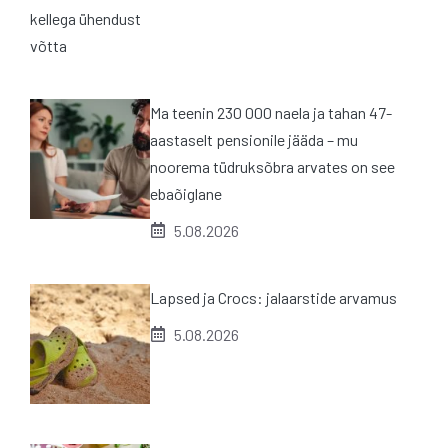
Ma teenin 230 000 naela ja tahan 47-
aastaselt pensionile jääda – mu
noorema tüdruksõbra arvates on see
ebaõiglane
5.08.2026
Lapsed ja Crocs: jalaarstide arvamus
5.08.2026