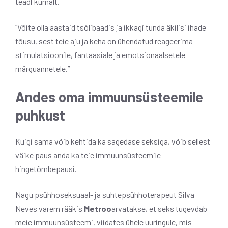
teadlikumalt.
“Võite olla aastaid tsölibaadis ja ikkagi tunda äkilisi ihade
tõusu, sest teie aju ja keha on ühendatud reageerima
stimulatsioonile, fantaasiale ja emotsionaalsetele
märguannetele.”
Andes oma immuunsüsteemile
puhkust
Kuigi sama võib kehtida ka sagedase seksiga, võib sellest
väike paus anda ka teie immuunsüsteemile
hingetõmbepausi.
Nagu psühhoseksuaal- ja suhtepsühhoterapeut Silva
Neves varem rääkis
Metroo
arvatakse, et seks tugevdab
meie immuunsüsteemi, viidates ühele uuringule, mis