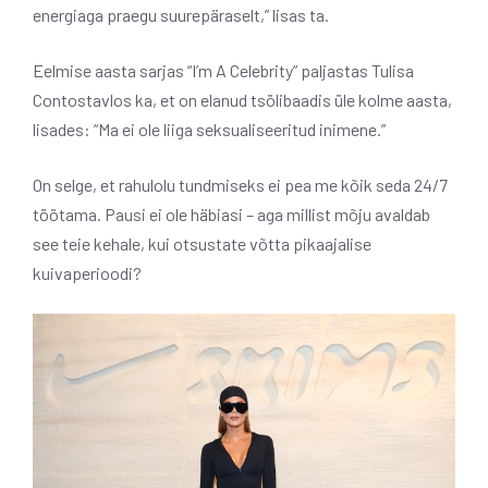
energiaga praegu suurepäraselt,” lisas ta.
Eelmise aasta sarjas “I’m A Celebrity” paljastas Tulisa
Contostavlos ka, et on elanud tsölibaadis üle kolme aasta,
lisades: “Ma ei ole liiga seksualiseeritud inimene.”
On selge, et rahulolu tundmiseks ei pea me kõik seda 24/7
töötama. Pausi ei ole häbiasi – aga millist mõju avaldab
see teie kehale, kui otsustate võtta pikaajalise
kuivaperioodi?