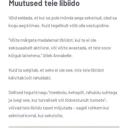
Muutused teie libiido
Võid eeldada, et kui sa pole mõnda aega seksinud, oled sa
kogu aeg kiimas. Kuid tegelikult võib olla vastupidine.
“Võite märgata madalamat libiidot, kui te ei ole
seksuaalselt aktiivne, või võite avastada, et teie soov
kõigub lainetena,” ütleb Annabelle.
Kuid ta selgitab, et seks ei ole see, mis teie libiidot
käivitab (või rahuldab).
Sellised tegurid nagu “meeleolu, kehapilt, rahulolu suhtega
ja isegi see, kui turvaliselt või lõdvestunult tunnete”,
võivad teie libiido taset mõjutada – sageli rohkem kui
eelmisel korral, kui seksisite.