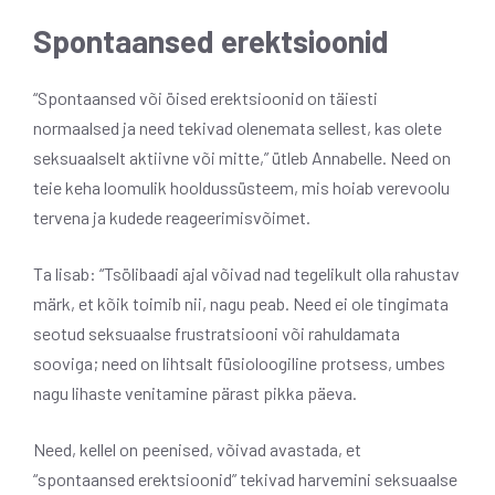
Spontaansed erektsioonid
“Spontaansed või öised erektsioonid on täiesti
normaalsed ja need tekivad olenemata sellest, kas olete
seksuaalselt aktiivne või mitte,” ütleb Annabelle. Need on
teie keha loomulik hooldussüsteem, mis hoiab verevoolu
tervena ja kudede reageerimisvõimet.
Ta lisab: “Tsölibaadi ajal võivad nad tegelikult olla rahustav
märk, et kõik toimib nii, nagu peab. Need ei ole tingimata
seotud seksuaalse frustratsiooni või rahuldamata
sooviga; need on lihtsalt füsioloogiline protsess, umbes
nagu lihaste venitamine pärast pikka päeva.
Need, kellel on peenised, võivad avastada, et
“spontaansed erektsioonid” tekivad harvemini seksuaalse