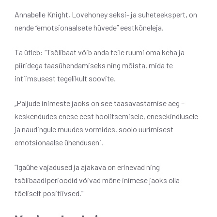
Annabelle Knight, Lovehoney seksi- ja suheteekspert, on
nende “emotsionaalsete hüvede” eestkõneleja.
Ta ütleb: “Tsölibaat võib anda teile ruumi oma keha ja
piiridega taasühendamiseks ning mõista, mida te
intiimsusest tegelikult soovite.
„Paljude inimeste jaoks on see taasavastamise aeg –
keskendudes enese eest hoolitsemisele, enesekindlusele
ja naudingule muudes vormides, soolo uurimisest
emotsionaalse ühenduseni.
“Igaühe vajadused ja ajakava on erinevad ning
tsölibaadiperioodid võivad mõne inimese jaoks olla
tõeliselt positiivsed.”