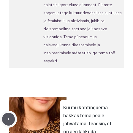
naistele igast eluvaldkonnast. Rikaste
kogemustega kultuuridevahelises suhtluses
ja feministlikus aktivismis, juhib ta
Naistemaailma toetava ja kaasava
visiooniga. Tema pühendumus
naiskogukonna rikastamisele ja
inspireerimisele määratleb iga tema töö
aspekti.
Kui mu kohtinguema
hakkas tema peale
jahvatama, teadsin, et
on aeg lahkuda