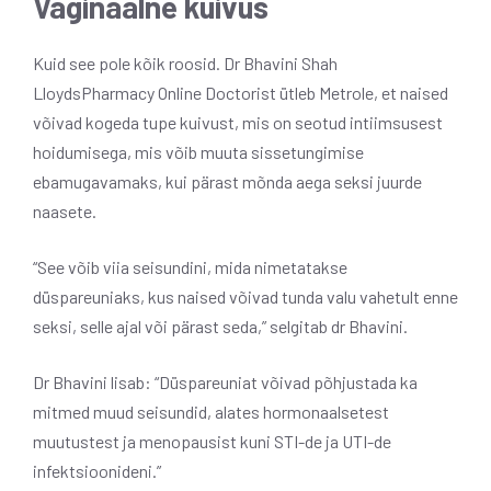
Vaginaalne kuivus
Kuid see pole kõik roosid. Dr Bhavini Shah
LloydsPharmacy Online Doctorist ütleb Metrole, et naised
võivad kogeda tupe kuivust, mis on seotud intiimsusest
hoidumisega, mis võib muuta sissetungimise
ebamugavamaks, kui pärast mõnda aega seksi juurde
naasete.
“See võib viia seisundini, mida nimetatakse
düspareuniaks, kus naised võivad tunda valu vahetult enne
seksi, selle ajal või pärast seda,” selgitab dr Bhavini.
Dr Bhavini lisab: “Düspareuniat võivad põhjustada ka
mitmed muud seisundid, alates hormonaalsetest
muutustest ja menopausist kuni STI-de ja UTI-de
infektsioonideni.”