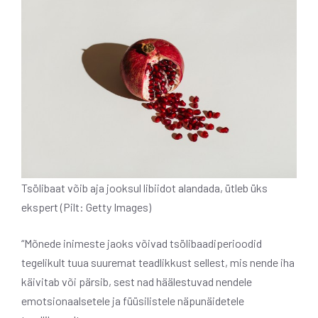
Tsölibaat võib aja jooksul libiidot alandada, ütleb üks
ekspert (Pilt: Getty Images)
“Mõnede inimeste jaoks võivad tsölibaadiperioodid
tegelikult tuua suuremat teadlikkust sellest, mis nende iha
käivitab või pärsib, sest nad häälestuvad nendele
emotsionaalsetele ja füüsilistele näpunäidetele