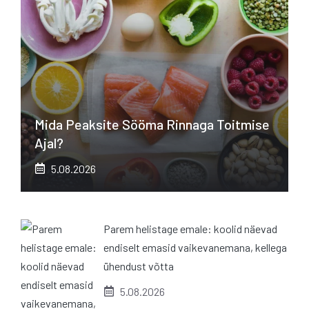
Mida Peaksite Sööma Rinnaga Toitmise
Ajal?
5.08.2026
Parem helistage emale: koolid näevad
endiselt emasid vaikevanemana, kellega
ühendust võtta
5.08.2026