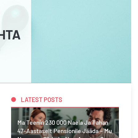
HTA
LATEST POSTS
Ma Teenin 230 000 Naela Ja Tahan
47-Aastaselt Pensionile Jääda – Mu