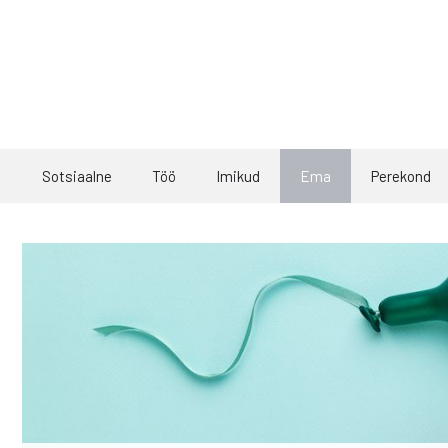
Skip
to
content
Sotsiaalne
Töö
Imikud
Ema
Perekond