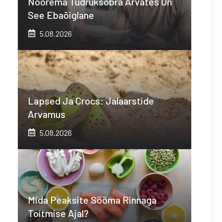
Noorema Tüdruksõbra Arvates On
See Ebaõiglane
5.08.2026
Lapsed Ja Crocs: Jalaarstide
Arvamus
5.08.2026
Mida Peaksite Sööma Rinnaga
Toitmise Ajal?