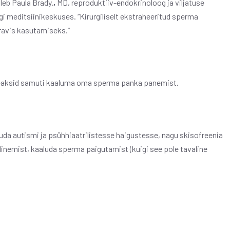
leb Paula Brady.
,
MD, reproduktiiv-endokrinoloog ja viljatuse
gi meditsiinikeskuses. “Kirurgiliselt ekstraheeritud sperma
 ravis kasutamiseks.”
peaksid samuti kaaluma oma sperma panka panemist.
uda autismi ja psühhiaatrilistesse haigustesse, nagu skisofreenia
linemist, kaaluda sperma paigutamist (kuigi see pole tavaline