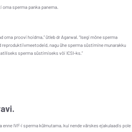
uti oma sperma panka panema.
ad oma proovi hoidma,” ütleb dr Agarwal. “Isegi mõne sperma
id reproduktiivmeetodeid, nagu ühe sperma süstimine munarakku
tiliseks sperma süstimiseks või ICSI-ks.”
avi.
a enne IVF-i sperma külmutama, kui nende värskes ejakulaadis pole