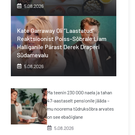
5.08.2026
Kate Garraway Oli “laastatud”
Reaktsioonist Poiss-Sõbrale Liam
Halliganile Pärast Derek Draperi
Südamevalu
5.08.2026
Ma teenin 230 000 naela ja tahan
47-aastaselt pensionile jääda –
mu noorema tüdruksõbra arvates
on see ebaõiglane
5.08.2026