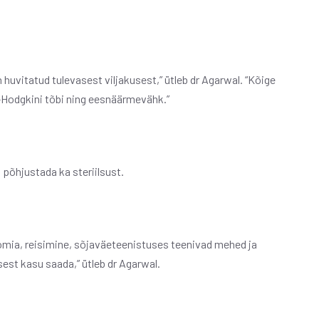
uvitatud tulevasest viljakusest,” ütleb dr Agarwal. “Kõige
-Hodgkini tõbi ning eesnäärmevähk.”
 põhjustada ka steriilsust.
omia, reisimine, sõjaväeteenistuses teenivad mehed ja
st kasu saada,” ütleb dr Agarwal.