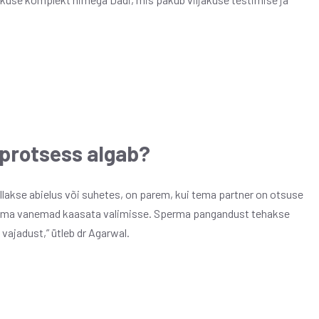
protsess algab?
llakse abielus või suhetes, on parem, kui tema partner on otsuse
 tema vanemad kaasata valimisse. Sperma pangandust tehakse
vajadust,” ütleb dr Agarwal.