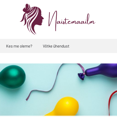
Kes me oleme?
Võtke ühendust