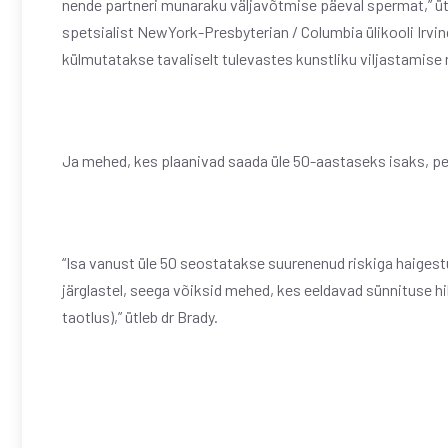
nende partneri munaraku väljavõtmise päeval spermat,” üt
spetsialist NewYork-Presbyterian / Columbia ülikooli Irvin
külmutatakse tavaliselt tulevastes kunstliku viljastamise
Ja mehed, kes plaanivad saada üle 50-aastaseks isaks, 
“Isa vanust üle 50 seostatakse suurenenud riskiga haigest
järglastel, seega võiksid mehed, kes eeldavad sünnituse hi
taotlus),” ütleb dr Brady.