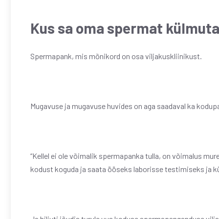
Kus sa oma spermat külmut
Spermapank, mis mõnikord on osa viljakuskliinikust.
Mugavuse ja mugavuse huvides on aga saadaval ka kodup
“Kellel ei ole võimalik spermapanka tulla, on võimalus m
kodust koguda ja saata ööseks laborisse testimiseks ja kü
Ja hiljuti jõudis turule uus koduse spermapanganduse vilj