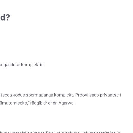
ad?
anganduse komplektid.
uretseda kodus spermapanga komplekt. Proovi saab privaatselt
lmutamiseks,” räägib dr dr dr. Agarwal.
akuse komplekt nimega Dadi, mis pakub viljakuse testimise ja