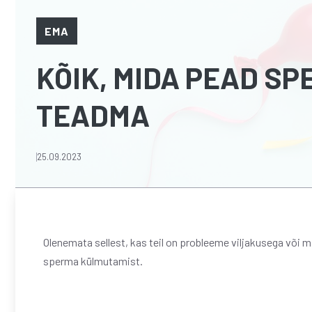
EMA
KÕIK, MIDA PEAD S
TEADMA
25.09.2023
Olenemata sellest, kas teil on probleeme viljakusega või mi
sperma külmutamist.