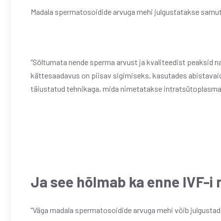
Madala spermatosoidide arvuga mehi julgustatakse sam
“Sõltumata nende sperma arvust ja kvaliteedist peaksid n
kättesaadavus on piisav sigimiseks, kasutades abistava
täiustatud tehnikaga, mida nimetatakse intratsütoplasmaa
Ja see hõlmab ka enne IVF-i r
“Väga madala spermatosoidide arvuga mehi võib julgustad