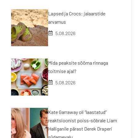
Lapsed ja Crocs: jalaarstide
arvamus
5.08.2026
Mida peaksite sööma rinnaga
toitmise ajal?
5.08.2026
Kate Garraway oli “laastatud”
reaktsioonist poiss-sõbrale Liam
Halliganile pärast Derek Draperi
südamevalu