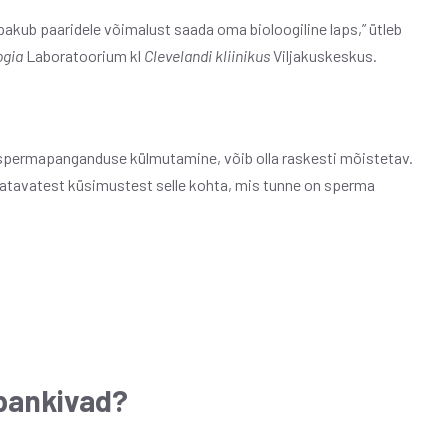
akub paaridele võimalust saada oma bioloogiline laps,” ütleb
ogia
Laboratoorium kl
Clevelandi kliinikus
Viljakuskeskus.
 spermapanganduse külmutamine, võib olla raskesti mõistetav.
tatavatest küsimustest selle kohta, mis tunne on sperma
pankivad?