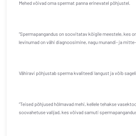
Mehed võivad oma spermat panna erinevatel põhjustel.
“Spermapangandus on soovitatav kõigile meestele, kes on h
levinumad on vähi diagnoosimine, nagu munandi- ja mitte
Vähiravi põhjustab sperma kvaliteedi langust ja võib sageli
“Teised põhjused hõlmavad mehi, kellele tehakse vasekto
soovahetuse valijad, kes võivad samuti spermapanganduse