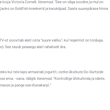
 looja Victoria Cornell.
Vanemad
. “See on väga soodne ja mul on
 jaoks on Goldfish kreekerid ja karukäpad. Saate suurepärase hinna
t soovitab alati osta “suure valiku”, kui tegemist on toiduga,
e). See tasub peaaegu alati rahaliselt ära.
eks kui teie laps armastab jogurtit, ostke üksikute Go-Gurtside
apse ema. -vana, räägib
Vanemad
. “Kontrollige ühikuhinda ja näete,
masse ja pange see lõunakarpi.”