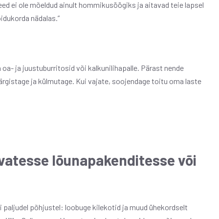
ed ei ole mõeldud ainult hommikusöögiks ja aitavad teie lapsel
oidukorda nädalas.”
 oa- ja juustuburritosid või kalkunilihapalle. Pärast nende
ärgistage ja külmutage. Kui vajate, soojendage toitu oma laste
vatesse lõunapakenditesse või
 paljudel põhjustel: loobuge kilekotid ja muud ühekordselt