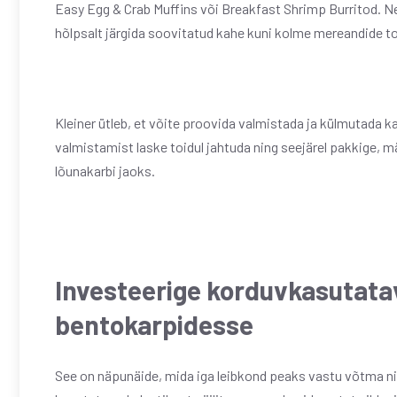
Easy Egg & Crab Muffins või Breakfast Shrimp Burritod. Ne
hõlpsalt järgida soovitatud kahe kuni kolme mereandide t
Kleiner ütleb, et võite proovida valmistada ja külmutada ka
valmistamist laske toidul jahtuda ning seejärel pakkige, m
lõunakarbi jaoks.
Investeerige korduvkasutata
bentokarpidesse
See on näpunäide, mida iga leibkond peaks vastu võtma nii