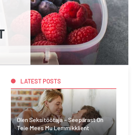
T
LATEST POSTS
Olen Seksitöötaja – Seepärast On
Teie Mees Mu Lemmikklient