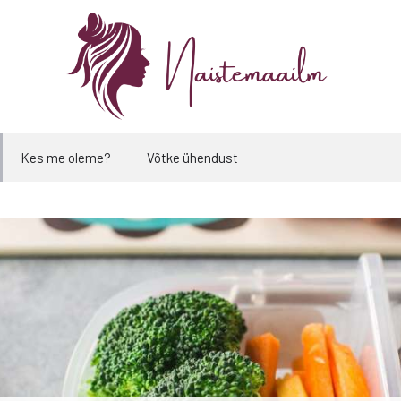
Kes me oleme?
Võtke ühendust