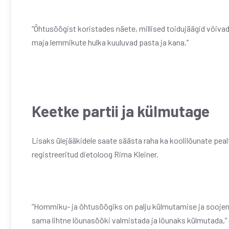
“Õhtusöögist koristades näete, millised toidujäägid võivad
maja lemmikute hulka kuuluvad pasta ja kana.”
Keetke partii ja külmutage
Lisaks ülejääkidele saate säästa raha ka koolilõunate peal
registreeritud dietoloog Rima Kleiner.
“Hommiku- ja õhtusöögiks on palju külmutamise ja soojend
sama lihtne lõunasööki valmistada ja lõunaks külmutada,” 