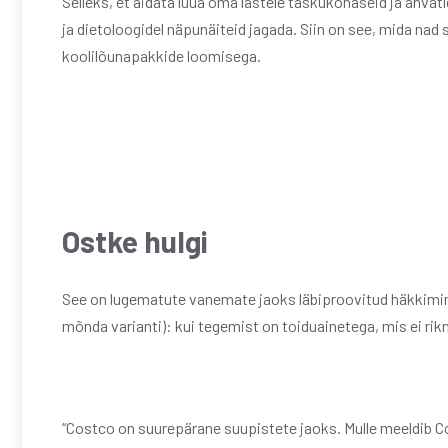
Selleks, et aidata luua oma lastele taskukohaseid ja ahvatl
ja dietoloogidel näpunäiteid jagada. Siin on see, mida na
koolilõunapakkide loomisega.
Ostke hulgi
See on lugematute vanemate jaoks läbiproovitud häkkimin
mõnda varianti): kui tegemist on toiduainetega, mis ei rik
“Costco on suurepärane suupistete jaoks. Mulle meeldib C