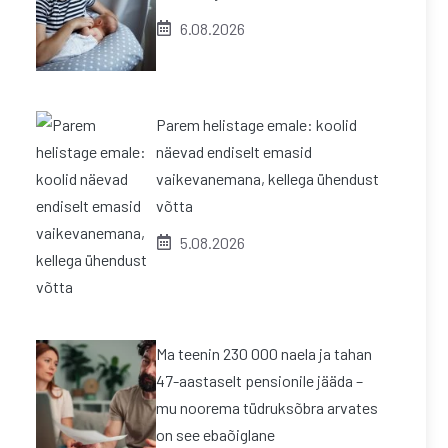
6.08.2026
Parem helistage emale: koolid
näevad endiselt emasid
vaikevanemana, kellega ühendust
võtta
5.08.2026
Ma teenin 230 000 naela ja tahan
47-aastaselt pensionile jääda –
mu noorema tüdruksõbra arvates
on see ebaõiglane