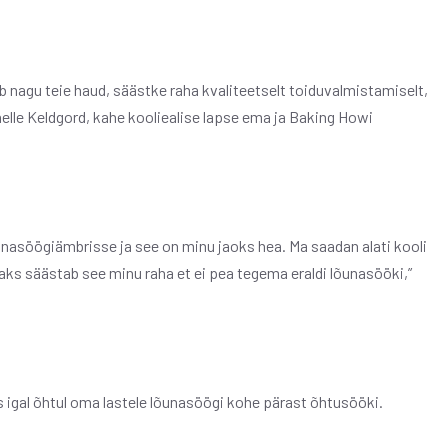
lab nagu teie haud, säästke raha kvaliteetselt toiduvalmistamiselt,
elle Keldgord, kahe kooliealise lapse ema ja Baking Howi
unasöögiämbrisse ja see on minu jaoks hea. Ma saadan alati kooli
Lisaks säästab see minu raha et ei pea tegema eraldi lõunasööki,”
es igal õhtul oma lastele lõunasöögi kohe pärast õhtusööki.