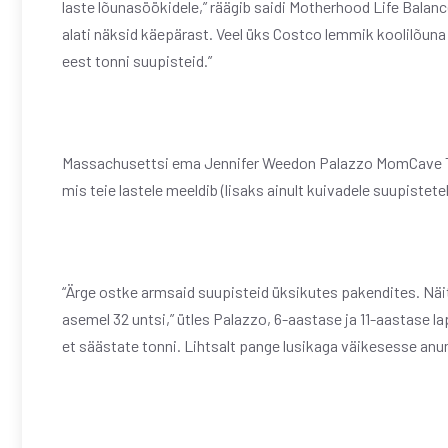
laste lõunasöökidele,” räägib saidi Motherhood Life Balance
alati näksid käepärast. Veel üks Costco lemmik koolilõuna
eest tonni suupisteid.”
Massachusettsi ema Jennifer Weedon Palazzo MomCave TV-s
mis teie lastele meeldib (lisaks ainult kuivadele suupistetel
“Ärge ostke armsaid suupisteid üksikutes pakendites. Näit
asemel 32 untsi,” ütles Palazzo, 6-aastase ja 11-aastase l
et säästate tonni. Lihtsalt pange lusikaga väikesesse anu