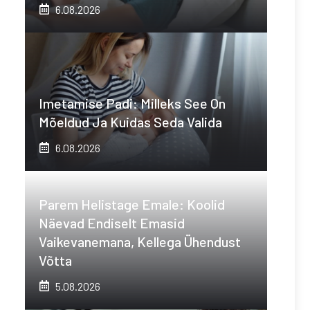
6.08.2026
Imetamise Padi: Milleks See On
Mõeldud Ja Kuidas Seda Valida
6.08.2026
Parem Helistage Emale: Koolid
Näevad Endiselt Emasid
Vaikevanemana, Kellega Ühendust
Võtta
5.08.2026