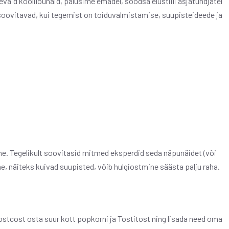
evaid koolilõunaid, palusime emadel, soodsa elustiili asjatundjatel
d soovitavad, kui tegemist on toiduvalmistamise, suupisteideede ja
e. Tegelikult soovitasid mitmed eksperdid seda näpunäidet (või
ne, näiteks kuivad suupisted, võib hulgiostmine säästa palju raha.
ostcost osta suur kott popkorni ja Tostitost ning lisada need oma