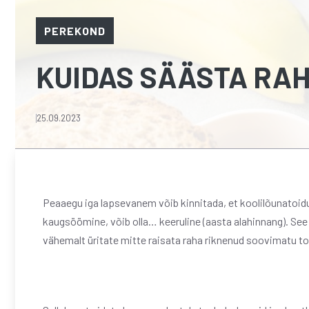
PEREKOND
KUIDAS SÄÄSTA RAH
25.09.2023
Peaaegu iga lapsevanem võib kinnitada, et koolilõunatoidu 
kaugsöömine, võib olla… keeruline (aasta alahinnang). See 
vähemalt üritate mitte raisata raha riknenud soovimatu to