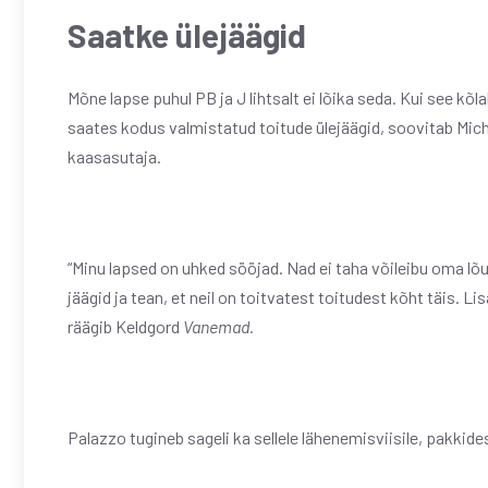
Saatke ülejäägid
Mõne lapse puhul PB ja J lihtsalt ei lõika seda. Kui see kõ
saates kodus valmistatud toitude ülejäägid, soovitab Mich
kaasasutaja.
“Minu lapsed on uhked sööjad. Nad ei taha võileibu oma lõ
jäägid ja tean, et neil on toitvatest toitudest kõht täis. 
räägib Keldgord
Vanemad.
Palazzo tugineb sageli ka sellele lähenemisviisile, pakkid