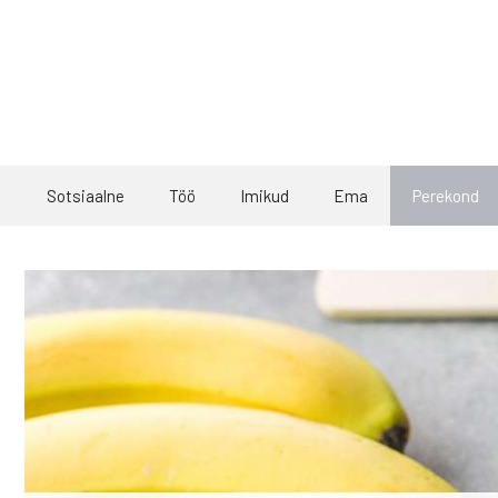
Skip
to
content
Sotsiaalne
Töö
Imikud
Ema
Perekond