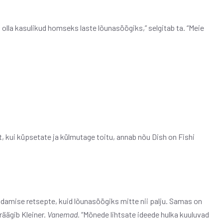
 olla kasulikud homseks laste lõunasöögiks,” selgitab ta. “Meie
t, kui küpsetate ja külmutage toitu, annab nõu Dish on Fishi
amise retsepte, kuid lõunasöögiks mitte nii palju. Samas on
räägib Kleiner.
Vanemad.
“Mõnede lihtsate ideede hulka kuuluvad