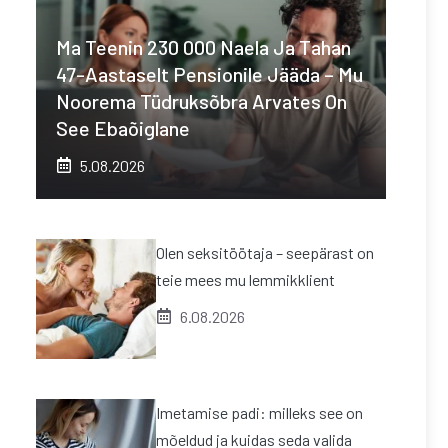
Ma Teenin 230 000 Naela Ja Tahan
47-Aastaselt Pensionile Jääda – Mu
Noorema Tüdruksõbra Arvates On
See Ebaõiglane
5.08.2026
Olen seksitöötaja – seepärast on
teie mees mu lemmikklient
6.08.2026
Imetamise padi: milleks see on
mõeldud ja kuidas seda valida