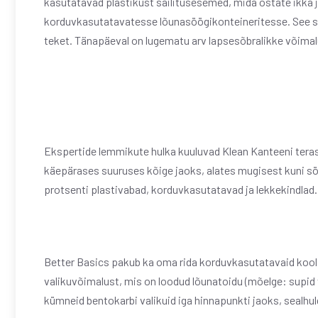
kasutatavad plastikust säilitusesemed, mida ostate ikka j
korduvkasutatavatesse lõunasöögikonteineritesse. See sä
teket. Tänapäeval on lugematu arv lapsesõbralikke võimal
Ekspertide lemmikute hulka kuuluvad Klean Kanteeni teras
käepärases suuruses kõige jaoks, alates mugisest kuni söö
protsenti plastivabad, korduvkasutatavad ja lekkekindlad.
Better Basics pakub ka oma rida korduvkasutatavaid kooli
valikuvõimalust, mis on loodud lõunatoidu (mõelge: supid
kümneid bentokarbi valikuid iga hinnapunkti jaoks, sealhul