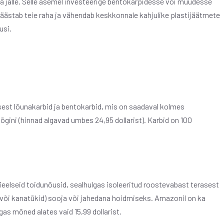
a jälle. Selle asemel investeerige bentokarpidesse või muudesse
ästab teie raha ja vähendab keskkonnale kahjulike plastijäätmete
usi.
est lõunakarbid ja bentokarbid, mis on saadaval kolmes
gini (hinnad algavad umbes 24,95 dollarist). Karbid on 100
eelseid toidunõusid, sealhulgas isoleeritud roostevabast terasest
 või kanatükid) sooja või jahedana hoidmiseks. Amazonil on ka
gas mõned alates vaid 15,99 dollarist.