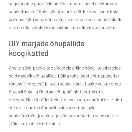
segujookide puuviljalisandina, muutes need raiskamata
kaunistuseks.” Raha säästmiseks täitke oma anum kaks
kolmandikku vahu või papiga ja asetage selle peale taldrik,
mis on täis värskeid maasikaid, mustikaid või murakat.
DIY marjade õhupallide
koogikatted
Andke sünnipäeva koogikestele eriline hõng, kaunistades
neid maasika õhupalliga. Lõika rohelisest ehituspaberist
rõngas “lehtedest” ja augu keskele auk. Laske väike roosa
õhupall õhku ja libistage õhupalli lahtiseotud ots
ettevaatlikult läbi “lehtedes” oleva augu, enne kui selle lahti
sidute. Enne iga õhupalli pulgakommipulgale
kuumliimimist joonistage püsiva markeriga seemnetele.
(Täieliku juhise leiate siit.)