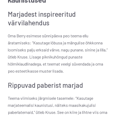
Marjadest inspireeritud
värvilahendus
Oma Berry esimese sünnipäeva peo teema ellu
äratamiseks: “Kasutage lõbusa ja mängulise õhkkonna
loomiseks palju erksaid värve, nagu punane, sinine ja lilla,”
ütleb Kruse. Lisage piknikuhõngud punaste
hõlmiklaudlinadega, et teemat veelgi süvendada ja oma
peo esteetikasse muster lisada.
Rippuvad paberist marjad
Teema viimiseks järgmisele tasemele: “Kasutage
marjateemalisi kaunistusi, näiteks maasikakujulisi
paberlaternaid,” ütleb Kruse. See on kiire ja lihtne viis oma