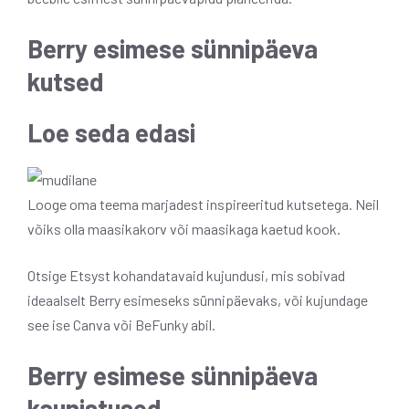
Berry esimese sünnipäeva
kutsed
Loe seda edasi
Looge oma teema marjadest inspireeritud kutsetega. Neil
võiks olla maasikakorv või maasikaga kaetud kook.
Otsige Etsyst kohandatavaid kujundusi, mis sobivad
ideaalselt Berry esimeseks sünnipäevaks, või kujundage
see ise Canva või BeFunky abil.
Berry esimese sünnipäeva
kaunistused