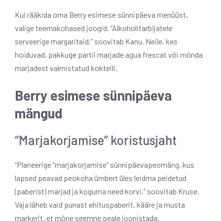
Kui rääkida oma Berry esimese sünnipäeva menüüst,
valige teemakohased joogid. “Alkoholitarbijatele
serveerige margaritaid,” soovitab Kanu. Neile, kes
hoiduvad, pakkuge partii marjade agua frescat või mõnda
marjadest valmistatud kokteili.
Berry esimese sünnipäeva
mängud
“Marjakorjamise” koristusjaht
“Planeerige “marjakorjamise” sünnipäevapeomäng, kus
lapsed peavad peokoha ümbert üles leidma peidetud
(paberist) marjad ja koguma need korvi,” soovitab Kruse.
Vaja läheb vaid punast ehituspaberit, kääre ja musta
markerit, et mõne seemne peale joonistada.