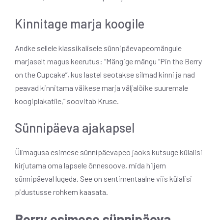
Kinnitage marja koogile
Andke sellele klassikalisele sünnipäevapeomängule
marjaselt magus keerutus: “Mängige mängu “Pin the Berry
on the Cupcake”, kus lastel seotakse silmad kinni ja nad
peavad kinnitama väikese marja väljalõike suuremale
koogiplakatile,” soovitab Kruse.
Sünnipäeva ajakapsel
Ülimagusa esimese sünnipäevapeo jaoks kutsuge külalisi
kirjutama oma lapsele õnnesoove, mida hiljem
sünnipäeval lugeda. See on sentimentaalne viis külalisi
pidustusse rohkem kaasata.
Berry esimese sünnipäeva