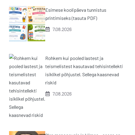
Esimese koolipäeva tunnistus
printimiseks (tasuta PDF)
7.08.2026
Rohkem kui pooled lastest ja
teismelistest kasutavad tehisintellekti
isiklikel põhjustel. Sellega kaasnevad
riskid
7.08.2026