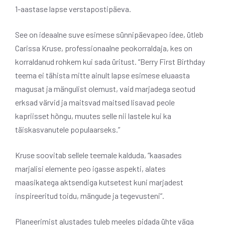
1-aastase lapse verstapostipäeva.
See on ideaalne suve esimese sünnipäevapeo idee, ütleb
Carissa Kruse, professionaalne peokorraldaja, kes on
korraldanud rohkem kui sada üritust. “Berry First Birthday
teema ei tähista mitte ainult lapse esimese eluaasta
magusat ja mängulist olemust, vaid marjadega seotud
erksad värvid ja maitsvad maitsed lisavad peole
kapriisset hõngu, muutes selle nii lastele kui ka
täiskasvanutele populaarseks.”
Kruse soovitab sellele teemale kalduda, “kaasades
marjalisi elemente peo igasse aspekti, alates
maasikatega aktsendiga kutsetest kuni marjadest
inspireeritud toidu, mängude ja tegevusteni”.
Planeerimist alustades tuleb meeles pidada ühte väga