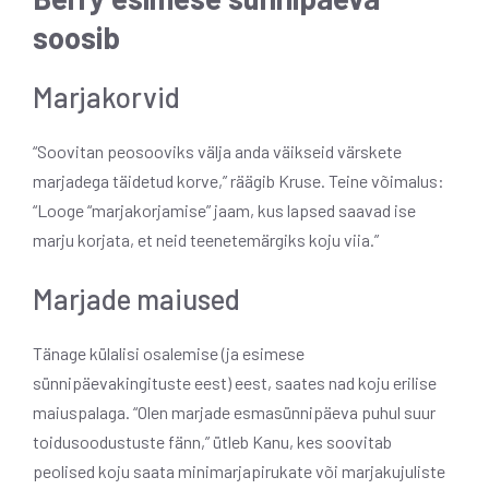
soosib
Marjakorvid
“Soovitan peosooviks välja anda väikseid värskete
marjadega täidetud korve,” räägib Kruse. Teine võimalus:
“Looge “marjakorjamise” jaam, kus lapsed saavad ise
marju korjata, et neid teenetemärgiks koju viia.”
Marjade maiused
Tänage külalisi osalemise (ja esimese
sünnipäevakingituste eest) eest, saates nad koju erilise
maiuspalaga. “Olen marjade esmasünnipäeva puhul suur
toidusoodustuste fänn,” ütleb Kanu, kes soovitab
peolised koju saata minimarjapirukate või marjakujuliste