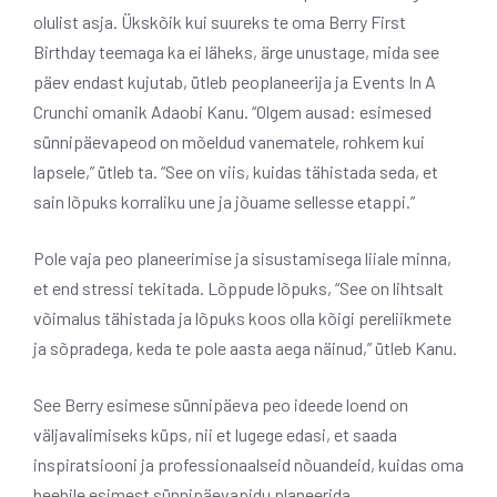
olulist asja. Ükskõik kui suureks te oma Berry First
Birthday teemaga ka ei läheks, ärge unustage, mida see
päev endast kujutab, ütleb peoplaneerija ja Events In A
Crunchi omanik Adaobi Kanu. “Olgem ausad: esimesed
sünnipäevapeod on mõeldud vanematele, rohkem kui
lapsele,” ütleb ta. “See on viis, kuidas tähistada seda, et
sain lõpuks korraliku une ja jõuame sellesse etappi.”
Pole vaja peo planeerimise ja sisustamisega liiale minna,
et end stressi tekitada. Lõppude lõpuks, “See on lihtsalt
võimalus tähistada ja lõpuks koos olla kõigi pereliikmete
ja sõpradega, keda te pole aasta aega näinud,” ütleb Kanu.
See Berry esimese sünnipäeva peo ideede loend on
väljavalimiseks küps, nii et lugege edasi, et saada
inspiratsiooni ja professionaalseid nõuandeid, kuidas oma
beebile esimest sünnipäevapidu planeerida.