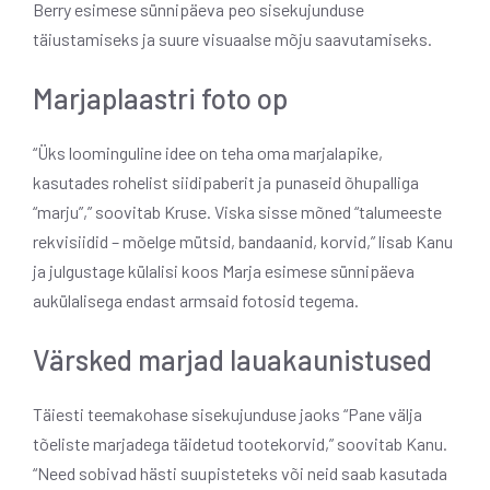
Berry esimese sünnipäeva peo sisekujunduse
täiustamiseks ja suure visuaalse mõju saavutamiseks.
Marjaplaastri foto op
“Üks loominguline idee on teha oma marjalapike,
kasutades rohelist siidipaberit ja punaseid õhupalliga
“marju”,” soovitab Kruse. Viska sisse mõned “talumeeste
rekvisiidid – mõelge mütsid, bandaanid, korvid,” lisab Kanu
ja julgustage külalisi koos Marja esimese sünnipäeva
aukülalisega endast armsaid fotosid tegema.
Värsked marjad lauakaunistused
Täiesti teemakohase sisekujunduse jaoks “Pane välja
tõeliste marjadega täidetud tootekorvid,” soovitab Kanu.
“Need sobivad hästi suupisteteks või neid saab kasutada