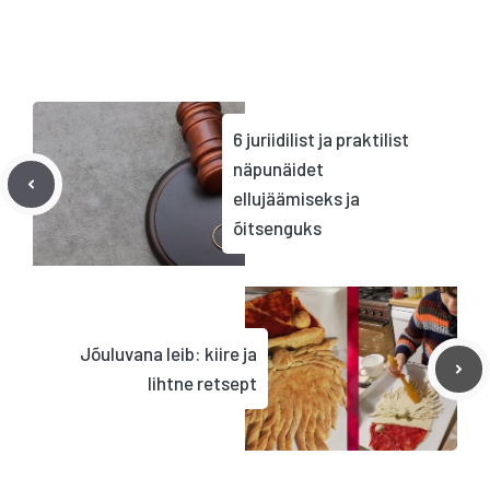
6 juriidilist ja praktilist
näpunäidet
ellujäämiseks ja
õitsenguks
Jõuluvana leib: kiire ja
lihtne retsept