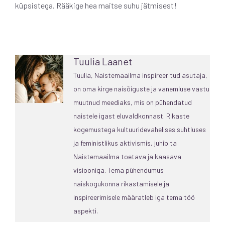
küpsistega. Rääkige hea maitse suhu jätmisest!
Tuulia Laanet
Tuulia, Naistemaailma inspireeritud asutaja,
on oma kirge naisõiguste ja vanemluse vastu
muutnud meediaks, mis on pühendatud
naistele igast eluvaldkonnast. Rikaste
kogemustega kultuuridevahelises suhtluses
ja feministlikus aktivismis, juhib ta
Naistemaailma toetava ja kaasava
visiooniga. Tema pühendumus
naiskogukonna rikastamisele ja
inspireerimisele määratleb iga tema töö
aspekti.