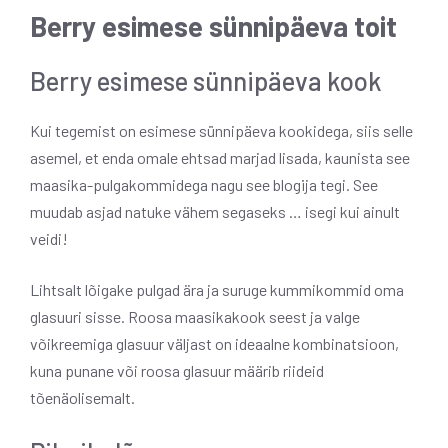
Berry esimese sünnipäeva toit
Berry esimese sünnipäeva kook
Kui tegemist on esimese sünnipäeva kookidega, siis selle
asemel, et enda omale ehtsad marjad lisada, kaunista see
maasika-pulgakommidega nagu see blogija tegi. See
muudab asjad natuke vähem segaseks … isegi kui ainult
veidi!
Lihtsalt lõigake pulgad ära ja suruge kummikommid oma
glasuuri sisse. Roosa maasikakook seest ja valge
võikreemiga glasuur väljast on ideaalne kombinatsioon,
kuna punane või roosa glasuur määrib riideid
tõenäolisemalt.