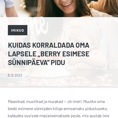
IMIKUD
KUIDAS KORRALDADA OMA
LAPSELE „BERRY ESIMESE
SÜNNIPÄEVA” PIDU
5.12.2023
Maasikad, mustikad ja murakad — oh imet! Muutke oma
beebi esimene sünnipäev kõige armsamaks pidustuseks,
kaldudes suvisele marjateemalisele peole, mis austab teie