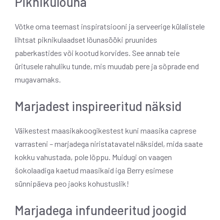
Piknikulõuna
Võtke oma teemast inspiratsiooni ja serveerige külalistele
lihtsat piknikulaadset lõunasööki pruunides
paberkastides või kootud korvides. See annab teie
üritusele rahuliku tunde, mis muudab pere ja sõprade end
mugavamaks.
Marjadest inspireeritud näksid
Väikestest maasikakoogikestest kuni maasika caprese
varrasteni – marjadega niristatavatel näksidel, mida saate
kokku vahustada, pole lõppu. Muidugi on vaagen
šokolaadiga kaetud maasikaid iga Berry esimese
sünnipäeva peo jaoks kohustuslik!
Marjadega infundeeritud joogid