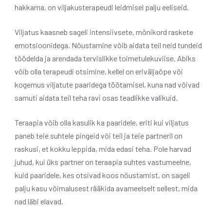
hakkama, on viljakusterapeudi leidmisel palju eeliseid.
Viljatus kaasneb sageli intensiivsete, mõnikord raskete
emotsioonidega. Nõustamine võib aidata teil neid tundeid
töödelda ja arendada tervislikke toimetulekuviise. Abiks
võib olla terapeudi otsimine, kellel on eriväljaõpe või
kogemus viljatute paaridega töötamisel, kuna nad võivad
samuti aidata teil teha ravi osas teadlikke valikuid.
Teraapia võib olla kasulik ka paaridele, eriti kui viljatus
paneb teie suhtele pingeid või teil ja teie partneril on
raskusi, et kokku leppida, mida edasi teha. Pole harvad
juhud, kui üks partner on teraapia suhtes vastumeelne,
kuid paaridele, kes otsivad koos nõustamist, on sageli
palju kasu võimalusest rääkida avameelselt sellest, mida
nad läbi elavad.