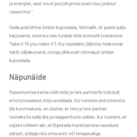
ja energiat, sest ma ei pea järgmise paari kuu jooksul
raseerima.”
Seda pole lihtne ümber kujundada. Võimalik, et peate palju
harjutama, enne kui see tundub teile loomulik (vanasõna
“fake it ‘til you make it”). Kui rasedaks jäämise teekonnal
tekib väljakutseid, otsige jätkuvalt võimalusi ümber
kujundada.
Näpunäide
Rasestumise katse võib teile ja teie partnerile tohutult
emotsionaalset mõju avaldada. Kui tunnete end stressist
üle koormatuna, on oluline, et teie ja teie partner
tunneksite selle ära ja reageeriksite sellele. Kui tunnete, et
vajate rohkem abi, et lõpetada muretsemine raseduse
pärast, pidage nõu oma arsti või terapeudiga.