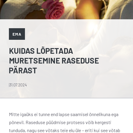
EMA
KUIDAS LÕPETADA
MURETSEMINE RASEDUSE
PÄRAST
31.07.2024
Mitte igaüks ei tunne end lapse saamisel õnnelikuna ega
põnevil. Raseduse püüdmise protsess võib kergesti
tunduda, nagu see võtaks teie elu üle – eriti kui see võtab