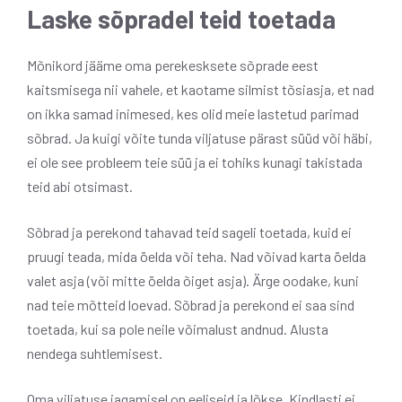
Laske sõpradel teid toetada
Mõnikord jääme oma perekesksete sõprade eest
kaitsmisega nii vahele, et kaotame silmist tõsiasja, et nad
on ikka samad inimesed, kes olid meie lastetud parimad
sõbrad. Ja kuigi võite tunda viljatuse pärast süüd või häbi,
ei ole see probleem teie süü ja ei tohiks kunagi takistada
teid abi otsimast.
Sõbrad ja perekond tahavad teid sageli toetada, kuid ei
pruugi teada, mida öelda või teha. Nad võivad karta öelda
valet asja (või mitte öelda õiget asja). Ärge oodake, kuni
nad teie mõtteid loevad. Sõbrad ja perekond ei saa sind
toetada, kui sa pole neile võimalust andnud. Alusta
nendega suhtlemisest.
Oma viljatuse jagamisel on eeliseid ja lõkse. Kindlasti ei