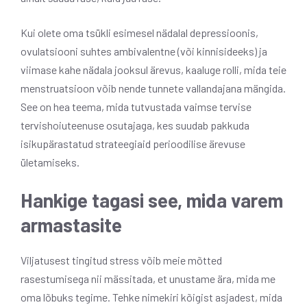
Kui olete oma tsükli esimesel nädalal depressioonis,
ovulatsiooni suhtes ambivalentne (või kinnisideeks) ja
viimase kahe nädala jooksul ärevus, kaaluge rolli, mida teie
menstruatsioon võib nende tunnete vallandajana mängida.
See on hea teema, mida tutvustada vaimse tervise
tervishoiuteenuse osutajaga, kes suudab pakkuda
isikupärastatud strateegiaid perioodilise ärevuse
ületamiseks.
Hankige tagasi see, mida varem
armastasite
Viljatusest tingitud stress võib meie mõtted
rasestumisega nii mässitada, et unustame ära, mida me
oma lõbuks tegime. Tehke nimekiri kõigist asjadest, mida