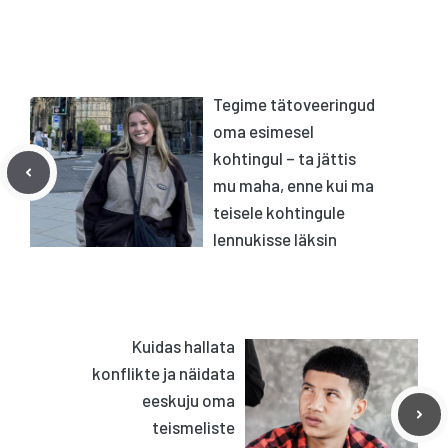
Tegime tätoveeringud
oma esimesel
kohtingul – ta jättis
mu maha, enne kui ma
teisele kohtingule
lennukisse läksin
Kuidas hallata
konflikte ja näidata
eeskuju oma
teismeliste