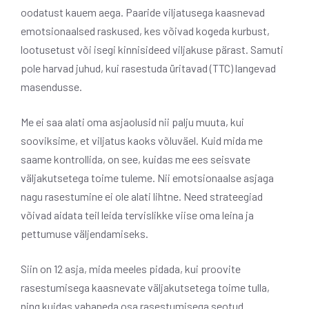
oodatust kauem aega. Paaride viljatusega kaasnevad
emotsionaalsed raskused, kes võivad kogeda kurbust,
lootusetust või isegi kinnisideed viljakuse pärast. Samuti
pole harvad juhud, kui rasestuda üritavad (TTC) langevad
masendusse.
Me ei saa alati oma asjaolusid nii palju muuta, kui
sooviksime, et viljatus kaoks võluväel. Kuid mida me
saame kontrollida, on see, kuidas me ees seisvate
väljakutsetega toime tuleme. Nii emotsionaalse asjaga
nagu rasestumine ei ole alati lihtne. Need strateegiad
võivad aidata teil leida tervislikke viise oma leina ja
pettumuse väljendamiseks.
Siin on 12 asja, mida meeles pidada, kui proovite
rasestumisega kaasnevate väljakutsetega toime tulla,
ning kuidas vabaneda osa rasestumisega seotud