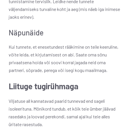
tunnistamine tervislik. Leidke nende tunnete
väljendamiseks turvaline koht ja aeg (mis näeb iga inimese
jaoks erinev).
Näpunäide
Kui tunnete, et enesetundest rääkimine on teile keeruline,
võite leida, et kirjutamisest on abi. Saate oma sõnu
privaatsena hoida või soovi korral jagada neid oma
partneri, sõprade, perega või isegi kogu maailmaga.
Liituge tugirühmaga
Viljatuse all kannatavad paarid tunnevad end sageli
isoleerituna. Mõnikord tundub, et kõik teie ümber jäävad
rasedaks ja loovad perekondi, samal ajal kui teie alles
üritate rasestuda.