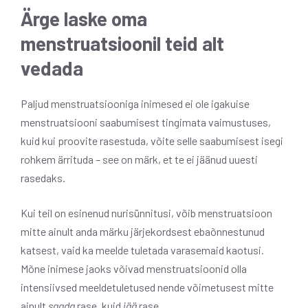
Ärge laske oma
menstruatsioonil teid alt
vedada
Paljud menstruatsiooniga inimesed ei ole igakuise
menstruatsiooni saabumisest tingimata vaimustuses,
kuid kui proovite rasestuda, võite selle saabumisest isegi
rohkem ärrituda – see on märk, et te ei jäänud uuesti
rasedaks.
Kui teil on esinenud nurisünnitusi, võib menstruatsioon
mitte ainult anda märku järjekordsest ebaõnnestunud
katsest, vaid ka meelde tuletada varasemaid kaotusi.
Mõne inimese jaoks võivad menstruatsioonid olla
intensiivsed meeldetuletused nende võimetusest mitte
ainult
saada
rase, kuid
jää
rase.