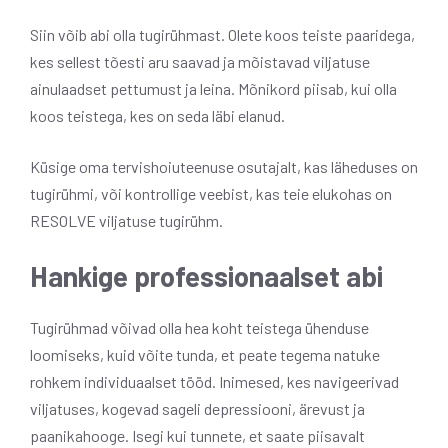
Siin võib abi olla tugirühmast. Olete koos teiste paaridega,
kes sellest tõesti aru saavad ja mõistavad viljatuse
ainulaadset pettumust ja leina. Mõnikord piisab, kui olla
koos teistega, kes on seda läbi elanud.
Küsige oma tervishoiuteenuse osutajalt, kas läheduses on
tugirühmi, või kontrollige veebist, kas teie elukohas on
RESOLVE viljatuse tugirühm.
Hankige professionaalset abi
Tugirühmad võivad olla hea koht teistega ühenduse
loomiseks, kuid võite tunda, et peate tegema natuke
rohkem individuaalset tööd. Inimesed, kes navigeerivad
viljatuses, kogevad sageli depressiooni, ärevust ja
paanikahooge. Isegi kui tunnete, et saate piisavalt