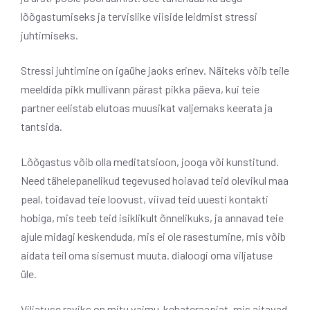
lõõgastumiseks ja tervislike viiside leidmist stressi
juhtimiseks.
Stressi juhtimine on igaühe jaoks erinev. Näiteks võib teile
meeldida pikk mullivann pärast pikka päeva, kui teie
partner eelistab elutoas muusikat valjemaks keerata ja
tantsida.
Lõõgastus võib olla meditatsioon, jooga või kunstitund.
Need tähelepanelikud tegevused hoiavad teid olevikul maa
peal, toidavad teie loovust, viivad teid uuesti kontakti
hobiga, mis teeb teid isiklikult õnnelikuks, ja annavad teie
ajule midagi keskenduda, mis ei ole rasestumine, mis võib
aidata teil oma sisemust muuta. dialoogi oma viljatuse
üle.
Viljatuse raviks on mitu vaimu-kehateraapiat, mis aitavad