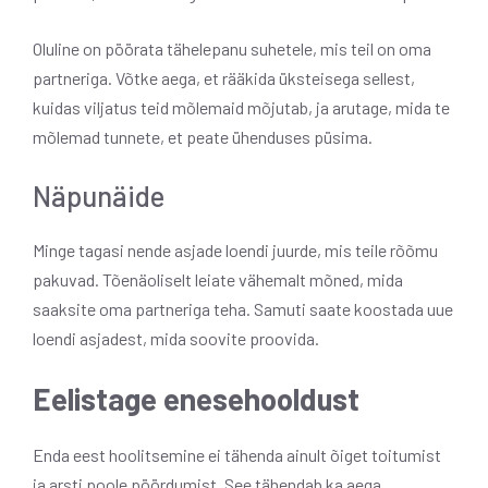
Oluline on pöörata tähelepanu suhetele, mis teil on oma
partneriga. Võtke aega, et rääkida üksteisega sellest,
kuidas viljatus teid mõlemaid mõjutab, ja arutage, mida te
mõlemad tunnete, et peate ühenduses püsima.
Näpunäide
Minge tagasi nende asjade loendi juurde, mis teile rõõmu
pakuvad. Tõenäoliselt leiate vähemalt mõned, mida
saaksite oma partneriga teha. Samuti saate koostada uue
loendi asjadest, mida soovite proovida.
Eelistage enesehooldust
Enda eest hoolitsemine ei tähenda ainult õiget toitumist
ja arsti poole pöördumist. See tähendab ka aega