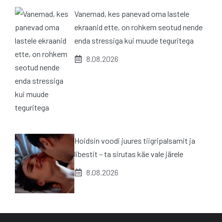
Vanemad, kes panevad oma lastele
ekraanid ette, on rohkem seotud nende
enda stressiga kui muude teguritega
8.08.2026
Hoidsin voodi juures tiigripalsamit ja
libestit – ta sirutas käe vale järele
8.08.2026