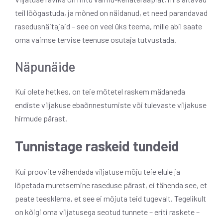
teil lõõgastuda, ja mõned on näidanud, et need parandavad
rasedusnäitajaid – see on veel üks teema, mille abil saate
oma vaimse tervise teenuse osutaja tutvustada.
Näpunäide
Kui olete hetkes, on teie mõtetel raskem mädaneda
endiste viljakuse ebaõnnestumiste või tulevaste viljakuse
hirmude pärast.
Tunnistage raskeid tundeid
Kui proovite vähendada viljatuse mõju teie elule ja
lõpetada muretsemine raseduse pärast, ei tähenda see, et
peate teesklema, et see ei mõjuta teid tugevalt. Tegelikult
on kõigi oma viljatusega seotud tunnete – eriti raskete –