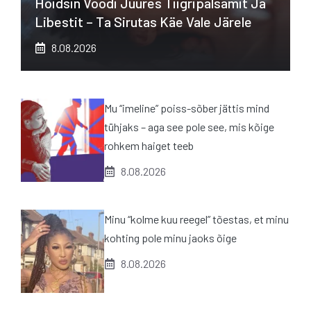
Hoidsin Voodi Juures Tiigripalsamit Ja
Libestit – Ta Sirutas Käe Vale Järele
8.08.2026
Mu “imeline” poiss-sõber jättis mind
tühjaks – aga see pole see, mis kõige
rohkem haiget teeb
8.08.2026
Minu “kolme kuu reegel” tõestas, et minu
kohting pole minu jaoks õige
8.08.2026