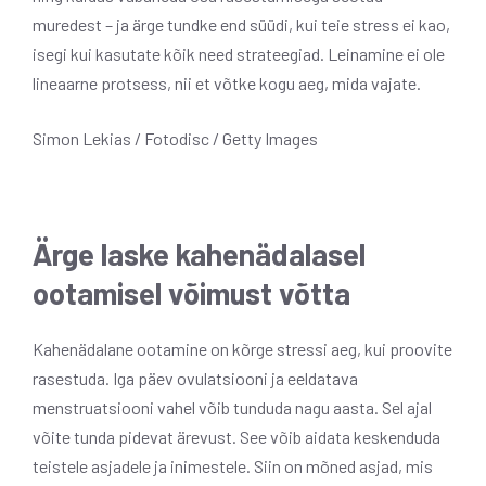
muredest – ja ärge tundke end süüdi, kui teie stress ei kao,
isegi kui kasutate kõik need strateegiad. Leinamine ei ole
lineaarne protsess, nii et võtke kogu aeg, mida vajate.
Simon Lekias / Fotodisc / Getty Images
Ärge laske kahenädalasel
ootamisel võimust võtta
Kahenädalane ootamine on kõrge stressi aeg, kui proovite
rasestuda.
Iga päev ovulatsiooni ja eeldatava
menstruatsiooni vahel võib tunduda nagu aasta. Sel ajal
võite tunda pidevat ärevust. See võib aidata keskenduda
teistele asjadele ja inimestele. Siin on mõned asjad, mis