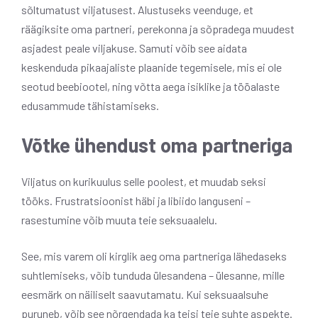
sõltumatust viljatusest. Alustuseks veenduge, et
räägiksite oma partneri, perekonna ja sõpradega muudest
asjadest peale viljakuse. Samuti võib see aidata
keskenduda pikaajaliste plaanide tegemisele, mis ei ole
seotud beebiootel, ning võtta aega isiklike ja tööalaste
edusammude tähistamiseks.
Võtke ühendust oma partneriga
Viljatus on kurikuulus selle poolest, et muudab seksi
tööks.
Frustratsioonist häbi ja libiido languseni –
rasestumine võib muuta teie seksuaalelu.
See, mis varem oli kirglik aeg oma partneriga lähedaseks
suhtlemiseks, võib tunduda ülesandena – ülesanne, mille
eesmärk on näiliselt saavutamatu. Kui seksuaalsuhe
puruneb, võib see nõrgendada ka teisi teie suhte aspekte.