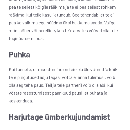
pea te sellest kõigile rääkima ja te ei pea sellest rohkem
rääkima, kui teile kasulik tundub. See tähendab, et te ei
pea ka vaikima ega püüdma üksi hakkama saada. Valige
mõni sõber või pereliige, kes teie arvates võivad olla teie
tugisüsteemi osa.
Puhka
Kui tunnete, et rasestumine on teie elu üle võtnud ja kõik
teie pingutused asju tagasi võtta ei anna tulemusi, võib
olla aeg teha paus. Teil ja teie partneril võib olla abi, kui
võtate rasestumisest paar kuud pausi, et puhata ja
keskenduda.
Harjutage ümberkujundamist