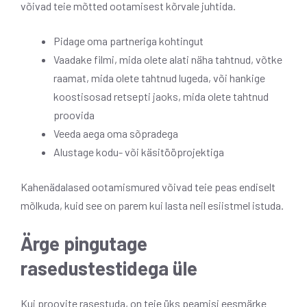
võivad teie mõtted ootamisest kõrvale juhtida.
Pidage oma partneriga kohtingut
Vaadake filmi, mida olete alati näha tahtnud, võtke
raamat, mida olete tahtnud lugeda, või hankige
koostisosad retsepti jaoks, mida olete tahtnud
proovida
Veeda aega oma sõpradega
Alustage kodu- või käsitööprojektiga
Kahenädalased ootamismured võivad teie peas endiselt
mõlkuda, kuid see on parem kui lasta neil esiistmel istuda.
Ärge pingutage
rasedustestidega üle
Kui proovite rasestuda, on teie üks peamisi eesmärke