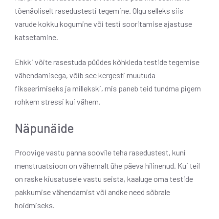
tõenäoliselt rasedustesti tegemine. Olgu selleks siis
varude kokku kogumine või testi sooritamise ajastuse
katsetamine.
Ehkki võite rasestuda püüdes kõhkleda testide tegemise
vähendamisega, võib see kergesti muutuda
fikseerimiseks ja millekski, mis paneb teid tundma pigem
rohkem stressi kui vähem.
Näpunäide
Proovige vastu panna soovile teha rasedustest, kuni
menstruatsioon on vähemalt ühe päeva hilinenud. Kui teil
on raske kiusatusele vastu seista, kaaluge oma testide
pakkumise vähendamist või andke need sõbrale
hoidmiseks.