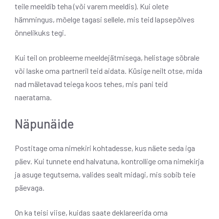
teile meeldib teha (või varem meeldis). Kui olete
hämmingus, mõelge tagasi sellele, mis teid lapsepõlves
õnnelikuks tegi.
Kui teil on probleeme meeldejätmisega, helistage sõbrale
või laske oma partneril teid aidata. Küsige neilt otse, mida
nad mäletavad teiega koos tehes, mis pani teid
naeratama.
Näpunäide
Postitage oma nimekiri kohtadesse, kus näete seda iga
päev. Kui tunnete end halvatuna, kontrollige oma nimekirja
ja asuge tegutsema, valides sealt midagi, mis sobib teie
päevaga.
On ka teisi viise, kuidas saate deklareerida oma