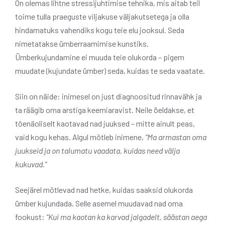
On olemas lihtne stressijuhtimise tehnika, mis aitab teil
toime tulla praeguste viljakuse väljakutsetega ja olla
hindamatuks vahendiks kogu teie elu jooksul. Seda
nimetatakse ümberraamimise kunstiks.
Ümberkujundamine ei muuda teie olukorda – pigem
muudate (kujundate ümber) seda, kuidas te seda vaatate.
Siin on näide: inimesel on just diagnoositud rinnavähk ja
ta räägib oma arstiga keemiaravist. Neile öeldakse, et
tõenäoliselt kaotavad nad juuksed – mitte ainult peas,
vaid kogu kehas. Algul mõtleb inimene,
“Ma armastan oma
juukseid ja on talumatu vaadata, kuidas need välja
kukuvad.”
Seejärel mõtlevad nad hetke, kuidas saaksid olukorda
ümber kujundada. Selle asemel muudavad nad oma
fookust:
“Kui ma kaotan ka karvad jalgadelt, säästan aega