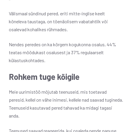
Välismaal sündinud pered, eriti mitte-inglise keelt
kõneleva taustaga, on tõenäolisem vabatahtlik või
osalevad kohalikes rühmades.
Nendes peredes on ka kõrgem kogukonna osalus, 44%
teatas mõõdukast osalusest ja 37% regulaarselt
külastuskohtades.
Rohkem tuge kõigile
Meie uurimistöö mõjutab teenuseid, mis toetavad
peresid, kellel on vähe inimesi, kellele nad saavad tugineda.
Teenuseid kasutavad pered tahavad ka midagi tagasi
anda.
Teenused saavad reageerida, kui osaleda nende panuse