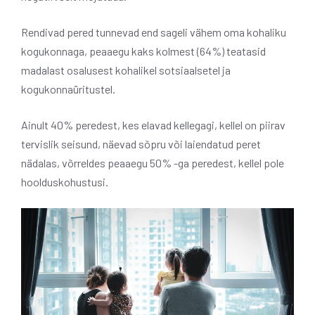
Rendivad pered tunnevad end sageli vähem oma kohaliku
kogukonnaga, peaaegu kaks kolmest (64%) teatasid
madalast osalusest kohalikel sotsiaalsetel ja
kogukonnaüritustel.
Ainult 40% peredest, kes elavad kellegagi, kellel on piirav
tervislik seisund, näevad sõpru või laiendatud peret
nädalas, võrreldes peaaegu 50% -ga peredest, kellel pole
hoolduskohustusi.