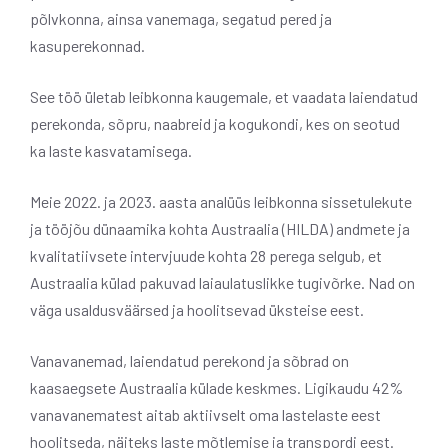
põlvkonna, ainsa vanemaga, segatud pered ja
kasuperekonnad.
See töö ületab leibkonna kaugemale, et vaadata laiendatud
perekonda, sõpru, naabreid ja kogukondi, kes on seotud
ka laste kasvatamisega.
Meie 2022. ja 2023. aasta analüüs leibkonna sissetulekute
ja tööjõu dünaamika kohta Austraalia (HILDA) andmete ja
kvalitatiivsete intervjuude kohta 28 perega selgub, et
Austraalia külad pakuvad laiaulatuslikke tugivõrke. Nad on
väga usaldusväärsed ja hoolitsevad üksteise eest.
Vanavanemad, laiendatud perekond ja sõbrad on
kaasaegsete Austraalia külade keskmes. Ligikaudu 42%
vanavanematest aitab aktiivselt oma lastelaste eest
hoolitseda, näiteks laste mõtlemise ja transpordi eest.