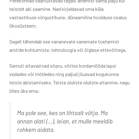
Perekonnad väärtustavad tagasi andmist sama palju kui
teistelt abi saamine. Nad kirjeldavad oma küla
vastastikuse võrgustikuna: dünaamiline hoolduse osalus
ökosüsteem.
Sageli tähendab see vananevate vanemate toetamist
arstide kohtumiste, tehnoloogia või õiglase ettevõttega.
Samuti aitavad nad sõpru, võttes kordamööda lapsi
vedades või mõtledes ning paljud jõuavad kogukonna
teiste abistamiseks. Teiste oluliste oluliste aitamine, nagu
ütles üks ema:
Ma pole see, kes on lihtsalt võtja. Ma
annan alati (…), leian, et mulle meeldib
rohkem aidata.