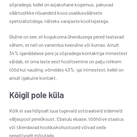
sõpradega, kellel on asjakohane kogemus, pakuvad
väärtuslikke nõuandeid koos usaldusväärsete
spetsialistidega, näiteks varajaste koolitajatega.
Oluline on see, et kogukonna ühendusega pered teatavad
vähem, et neil on vanemlus keeruline või kurnav. Ainult
34% iganädalase pere ja sõpradega kontaktiga inimestest
väidab, et oma laste eest hoolitsemine on palju rohkem
tööd kui nauding, võrreldes 43% -ga inimestest, kellel on
ainult igakuine kontakt.
Kõigil pole küla
Kõik ei saa hõlpsalt luua tugevaid sotsiaalseid sidemeid
väljaspool pereüksust. Ebatulu eluase, tööhõive staatus
või täiendavad hoolduskohustused võivad seda
negatiivselt mõjutada.