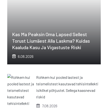
Kas Ma Peaksin Oma Lapsed Sellest
Torust Liumäest Alla Laskma? Kuidas
Kaaluda Kasu Ja Vigastuste Riski
6.08.2026
Rohkem kui pooled lastest ja
teismelistest kasutavad tehisintellekti
isiklikel põhjustel. Sellega kaasnevad
riskid
7.08.2026