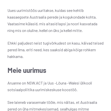
Uues uurimistöös uuritakse, kuidas see kehtib
kaasaegsete Austraalia perede ja kogukondade kohta.
Vaatasime külasid, mis aitasid lapsi ja noori kasvatada
ning mis on oluline, kellel on üks ja kellel mitte.
Ehkki paljudest neist tugivõrkudest on kasu, käivad teised
pered ilma, eriti need, kes saaksid abiga kõige rohkem
hakkama.
Meie uurimus
Aruanne on NSW.ACT ja Uus -Lõuna -Walesi ülikooli
sotsiaalpoliitika uurimiskeskuse koostöö.
See laieneb varasemale tööle, mis näitas, et Austraalia
pered on üha mitmekesisemad, sealhulgas mitme