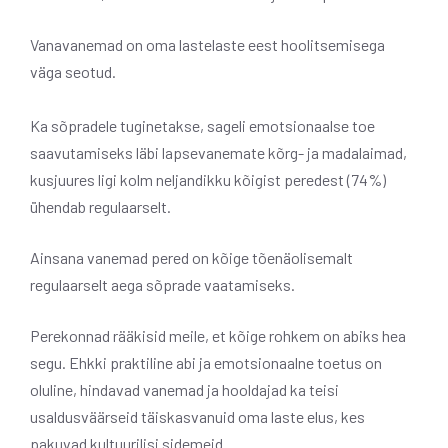
Vanavanemad on oma lastelaste eest hoolitsemisega
väga seotud.
Ka sõpradele tuginetakse, sageli emotsionaalse toe
saavutamiseks läbi lapsevanemate kõrg- ja madalaimad,
kusjuures ligi kolm neljandikku kõigist peredest (74%)
ühendab regulaarselt.
Ainsana vanemad pered on kõige tõenäolisemalt
regulaarselt aega sõprade vaatamiseks.
Perekonnad rääkisid meile, et kõige rohkem on abiks hea
segu. Ehkki praktiline abi ja emotsionaalne toetus on
oluline, hindavad vanemad ja hooldajad ka teisi
usaldusväärseid täiskasvanuid oma laste elus, kes
pakuvad kultuurilisi sidemeid.