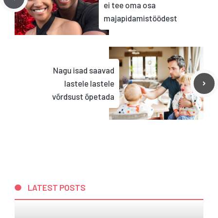
ei tee oma osa
majapidamistöödest
Nagu isad saavad
lastele lastele
võrdsust õpetada
LATEST POSTS