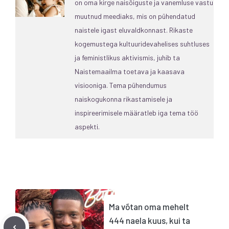
on oma kirge naisõiguste ja vanemluse vastu
muutnud meediaks, mis on pühendatud
naistele igast eluvaldkonnast. Rikaste
kogemustega kultuuridevahelises suhtluses
ja feministlikus aktivismis, juhib ta
Naistemaailma toetava ja kaasava
visiooniga. Tema pühendumus
naiskogukonna rikastamisele ja
inspireerimisele määratleb iga tema töö
aspekti.
Ma võtan oma mehelt
444 naela kuus, kui ta