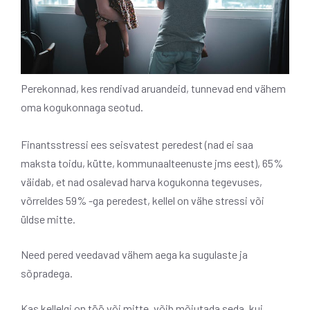
Perekonnad, kes rendivad aruandeid, tunnevad end vähem
oma kogukonnaga seotud.
Finantsstressi ees seisvatest peredest (nad ei saa
maksta toidu, kütte, kommunaalteenuste jms eest), 65%
väidab, et nad osalevad harva kogukonna tegevuses,
võrreldes 59% -ga peredest, kellel on vähe stressi või
üldse mitte.
Need pered veedavad vähem aega ka sugulaste ja
sõpradega.
Kas kellelgi on töö või mitte, võib mõjutada seda, kui