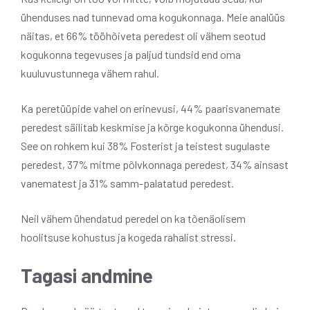
ühenduses nad tunnevad oma kogukonnaga. Meie analüüs
näitas, et 66% tööhõiveta peredest oli vähem seotud
kogukonna tegevuses ja paljud tundsid end oma
kuuluvustunnega vähem rahul.
Ka peretüüpide vahel on erinevusi, 44% paarisvanemate
peredest säilitab keskmise ja kõrge kogukonna ühendusi.
See on rohkem kui 38% Fosterist ja teistest sugulaste
peredest, 37% mitme põlvkonnaga peredest, 34% ainsast
vanematest ja 31% samm-palatatud peredest.
Neil vähem ühendatud peredel on ka tõenäolisem
hoolitsuse kohustus ja kogeda rahalist stressi.
Tagasi andmine