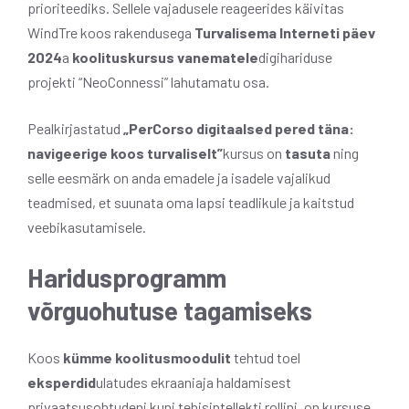
prioriteediks. Sellele vajadusele reageerides käivitas
WindTre koos rakendusega
Turvalisema Interneti päev
2024
a
koolituskursus vanematele
digihariduse
projekti “NeoConnessi” lahutamatu osa.
Pealkirjastatud
„PerCorso digitaalsed pered täna:
navigeerige koos turvaliselt”
kursus on
tasuta
ning
selle eesmärk on anda emadele ja isadele vajalikud
teadmised, et suunata oma lapsi teadlikule ja kaitstud
veebikasutamisele.
Haridusprogramm
võrguohutuse tagamiseks
Koos
kümme koolitusmoodulit
tehtud toel
eksperdid
ulatudes ekraaniaja haldamisest
privaatsusohtudeni kuni tehisintellekti rollini, on kursuse