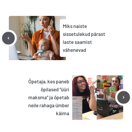
Miks naiste
sissetulekud pärast
laste saamist
vähenevad
Õpetaja, kes paneb
õpilased “üüri
maksma” ja õpetab
neile rahaga ümber
käima