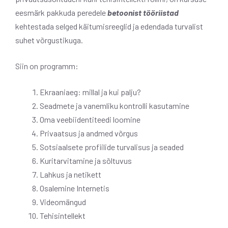
eesmärk pakkuda peredele
betoonist tööriistad
kehtestada selged käitumisreeglid ja edendada turvalist
suhet võrgustikuga.
Siin on programm:
Ekraaniaeg: millal ja kui palju?
Seadmete ja vanemliku kontrolli kasutamine
Oma veebiidentiteedi loomine
Privaatsus ja andmed võrgus
Sotsiaalsete profiilide turvalisus ja seaded
Kuritarvitamine ja sõltuvus
Lahkus ja netikett
Osalemine Internetis
Videomängud
Tehisintellekt