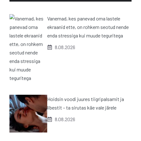
Vanemad, kes panevad oma lastele
ekraanid ette, on rohkem seotud nende
enda stressiga kui muude teguritega
8.08.2026
Hoidsin voodi juures tiigripalsamit ja
libestit – ta sirutas käe vale järele
8.08.2026