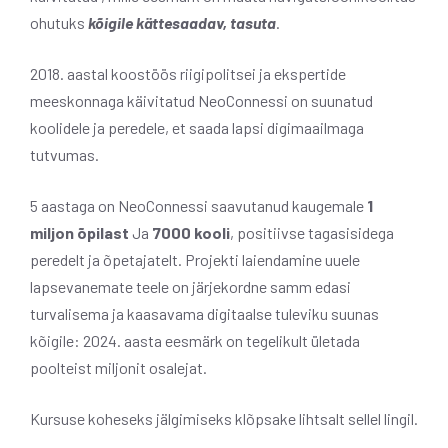
ohutuks
kõigile kättesaadav, tasuta
.
2018. aastal koostöös riigipolitsei ja ekspertide
meeskonnaga käivitatud NeoConnessi on suunatud
koolidele ja peredele, et saada lapsi digimaailmaga
tutvumas.
5 aastaga on NeoConnessi saavutanud kaugemale
1
miljon õpilast
Ja
7000 kooli
, positiivse tagasisidega
peredelt ja õpetajatelt. Projekti laiendamine uuele
lapsevanemate teele on järjekordne samm edasi
turvalisema ja kaasavama digitaalse tuleviku suunas
kõigile: 2024. aasta eesmärk on tegelikult ületada
poolteist miljonit osalejat.
Kursuse koheseks jälgimiseks klõpsake lihtsalt sellel lingil.