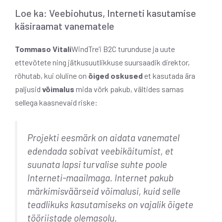
Loe ka: Veebiohutus, Interneti kasutamise
käsiraamat vanematele
Tommaso Vitali
WindTre’i B2C turunduse ja uute
ettevõtete ning jätkusuutlikkuse suursaadik direktor,
rõhutab, kui oluline on
õiged oskused
et kasutada ära
paljusid
võimalus
mida võrk pakub, vältides samas
sellega kaasnevaid riske:
Projekti eesmärk on aidata vanematel
edendada sobivat veebikäitumist, et
suunata lapsi turvalise suhte poole
Interneti-maailmaga. Internet pakub
märkimisväärseid võimalusi, kuid selle
teadlikuks kasutamiseks on vajalik õigete
tööriistade olemasolu.