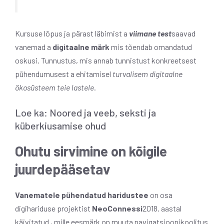
Kursuse lõpus ja pärast läbimist a
viimane test
saavad
vanemad a
digitaalne märk
mis tõendab omandatud
oskusi. Tunnustus, mis annab tunnistust konkreetsest
pühendumusest a ehitamisel
turvalisem digitaalne
ökosüsteem teie lastele
.
Loe ka: Noored ja veeb, seksti ja
küberkiusamise ohud
Ohutu sirvimine on kõigile
juurdepääsetav
Vanematele pühendatud haridustee
on osa
digihariduse projektist
NeoConnessi
2018. aastal
käivitatud , mille eesmärk on muuta navigatsioonikoolitus