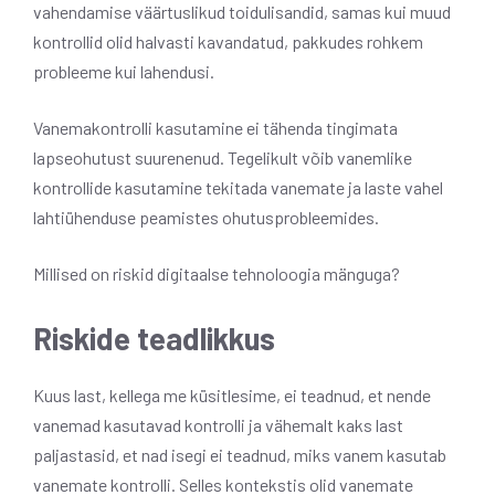
vahendamise väärtuslikud toidulisandid, samas kui muud
kontrollid olid halvasti kavandatud, pakkudes rohkem
probleeme kui lahendusi.
Vanemakontrolli kasutamine ei tähenda tingimata
lapseohutust suurenenud. Tegelikult võib vanemlike
kontrollide kasutamine tekitada vanemate ja laste vahel
lahtiühenduse peamistes ohutusprobleemides.
Millised on riskid digitaalse tehnoloogia mänguga?
Riskide teadlikkus
Kuus last, kellega me küsitlesime, ei teadnud, et nende
vanemad kasutavad kontrolli ja vähemalt kaks last
paljastasid, et nad isegi ei teadnud, miks vanem kasutab
vanemate kontrolli. Selles kontekstis olid vanemate