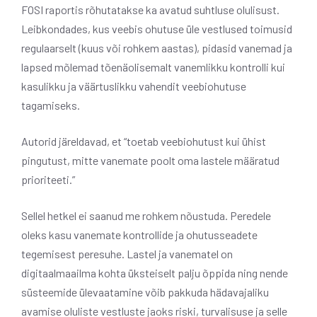
FOSI raportis rõhutatakse ka avatud suhtluse olulisust.
Leibkondades, kus veebis ohutuse üle vestlused toimusid
regulaarselt (kuus või rohkem aastas), pidasid vanemad ja
lapsed mõlemad tõenäolisemalt vanemlikku kontrolli kui
kasulikku ja väärtuslikku vahendit veebiohutuse
tagamiseks.
Autorid järeldavad, et “toetab veebiohutust kui ühist
pingutust, mitte vanemate poolt oma lastele määratud
prioriteeti.”
Sellel hetkel ei saanud me rohkem nõustuda. Peredele
oleks kasu vanemate kontrollide ja ohutusseadete
tegemisest peresuhe. Lastel ja vanematel on
digitaalmaailma kohta üksteiselt palju õppida ning nende
süsteemide ülevaatamine võib pakkuda hädavajaliku
avamise oluliste vestluste jaoks riski, turvalisuse ja selle