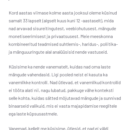
Kord aastas viimase kolme aasta jooksul oleme küsinud
samalt 33 lapselt (algselt kuus kuni 12 -aastaselt), mida
nad arvavad sisureitingutest, veebiohutusest, mängude
monetiseerimisest ja privaatsusest. Meie meeskonna
kombineeritud teadmised suhtlemis-, haridus-, poliitika-
ja mänguuuringute alal analüüsisid nende vastuseid.
Küsisime ka nende vanematelt, kuidas nad oma laste
mängude vahendasid. Ligi pooled neist ei kasuta ka
vanemlikke kontrolli. Nad ütlevad, et vanemlikud kontrollid
ei tööta alati nii, nagu lubatud, pakkuge vähe konteksti
selle kohta, kuidas sätted mõjutavad mängude ja sunnivad
binaarseid valikuid, mis ei vasta majapidamise reeglitele
ega laste küpsusastmele.
Vanemad, kellelt me ​​küsisime, ütlesid, et nad ei väldi