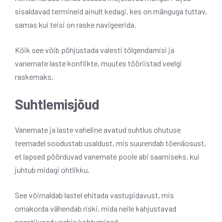
sisaldavad termineid ainult kedagi, kes on mänguga tuttav,
samas kui teisi on raske navigeerida.
Kõik see võib põhjustada valesti tõlgendamisi ja
vanemate laste konflikte, muutes tööriistad veelgi
raskemaks.
Suhtlemisjõud
Vanemate ja laste vaheline avatud suhtlus ohutuse
teemadel soodustab usaldust, mis suurendab tõenäosust,
et lapsed pöörduvad vanemate poole abi saamiseks, kui
juhtub midagi ohtlikku.
See võimaldab lastel ehitada vastupidavust, mis
omakorda vähendab riski, mida neile kahjustavad
negatiivsed veebis kohtumised.