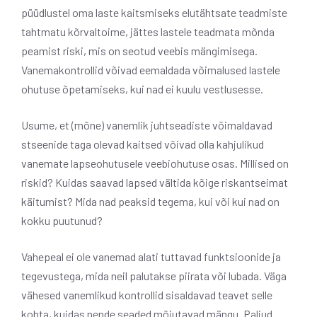
püüdlustel oma laste kaitsmiseks elutähtsate teadmiste
tahtmatu kõrvaltoime, jättes lastele teadmata mõnda
peamist riski, mis on seotud veebis mängimisega.
Vanemakontrollid võivad eemaldada võimalused lastele
ohutuse õpetamiseks, kui nad ei kuulu vestlusesse.
Usume, et (mõne) vanemlik juhtseadiste võimaldavad
stseenide taga olevad kaitsed võivad olla kahjulikud
vanemate lapseohutusele veebiohutuse osas. Millised on
riskid? Kuidas saavad lapsed vältida kõige riskantseimat
käitumist? Mida nad peaksid tegema, kui või kui nad on
kokku puutunud?
Vahepeal ei ole vanemad alati tuttavad funktsioonide ja
tegevustega, mida neil palutakse piirata või lubada. Väga
vähesed vanemlikud kontrollid sisaldavad teavet selle
kohta, kuidas nende seaded mõjutavad mängu. Paljud