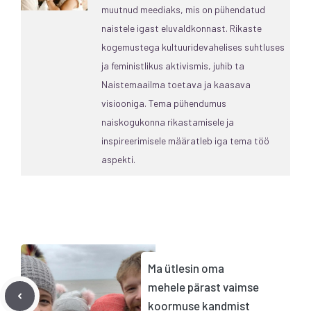
muutnud meediaks, mis on pühendatud
naistele igast eluvaldkonnast. Rikaste
kogemustega kultuuridevahelises suhtluses
ja feministlikus aktivismis, juhib ta
Naistemaailma toetava ja kaasava
visiooniga. Tema pühendumus
naiskogukonna rikastamisele ja
inspireerimisele määratleb iga tema töö
aspekti.
Ma ütlesin oma
mehele pärast vaimse
koormuse kandmist