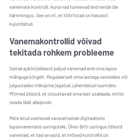
vanemate kontrolli, kuna nad tunnevad end nende üle
hämmingus. See on nii, et tööriistad on halvasti
kujundatud.
Vanemakontrollid võivad
tekitada rohkem probleeme
Samal ajal kirjeldasid paljud vanemad end oma lapse
mänguga kõrgelt; Regulaarselt oma lastega vesteldes või
julgustades mängima jagatud, juhendatud ruumides.
Mitmed ütlesid, et otsustavad oma last usaldada, mitte
seada ülalt allapoole.
Meie leiud vastavad varasematele digitaalsete
lapsevanemate uuringutele. Ühes Briti uuringus ütlesid
vanemad, et nad arvasid, et mõned kontrollid on