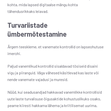
kohta, mida lapsed digitaalse mängu kohta
tähendusrikkaks leiavad.
Turvariistade
ümbermõtestamine
Ärgem teeskleme, et vanemate kontrollid on lapseohutuse
imerohi.
Paljud vanemlikud kontrollid sisaldavad tõsiseid disaini
vigu ja piiranguid. Väga vähesed käsitlevad kas laste või
nende vanemate vajadusi ja muresid.
Nüüd, kui seadusandjad hakkavad vanemlikke kontrollisid
uute laste turvalisuse õigusaktide kohustuslikuks osaks,
peame kiiresti hakkama lähema ja kriitilisemat uurima,