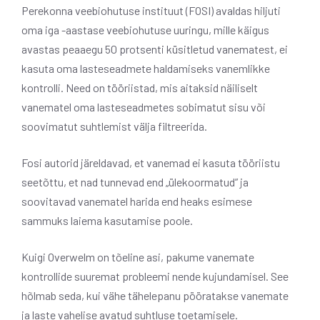
Perekonna veebiohutuse instituut (FOSI) avaldas hiljuti
oma iga -aastase veebiohutuse uuringu, mille käigus
avastas peaaegu 50 protsenti küsitletud vanematest, ei
kasuta oma lasteseadmete haldamiseks vanemlikke
kontrolli. Need on tööriistad, mis aitaksid näiliselt
vanematel oma lasteseadmetes sobimatut sisu või
soovimatut suhtlemist välja filtreerida.
Fosi autorid järeldavad, et vanemad ei kasuta tööriistu
seetõttu, et nad tunnevad end „ülekoormatud” ja
soovitavad vanematel harida end heaks esimese
sammuks laiema kasutamise poole.
Kuigi Overwelm on tõeline asi, pakume vanemate
kontrollide suuremat probleemi nende kujundamisel. See
hõlmab seda, kui vähe tähelepanu pööratakse vanemate
ja laste vahelise avatud suhtluse toetamisele.