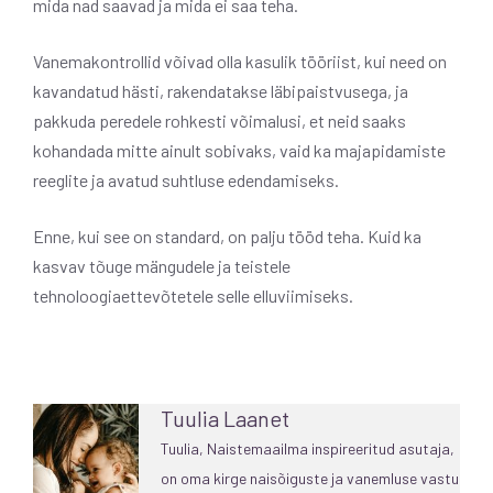
mida nad saavad ja mida ei saa teha.
Vanemakontrollid võivad olla kasulik tööriist, kui need on
kavandatud hästi, rakendatakse läbipaistvusega, ja
pakkuda peredele rohkesti võimalusi, et neid saaks
kohandada mitte ainult sobivaks, vaid ka majapidamiste
reeglite ja avatud suhtluse edendamiseks.
Enne, kui see on standard, on palju tööd teha. Kuid ka
kasvav tõuge mängudele ja teistele
tehnoloogiaettevõtetele selle elluviimiseks.
Tuulia Laanet
Tuulia, Naistemaailma inspireeritud asutaja,
on oma kirge naisõiguste ja vanemluse vastu