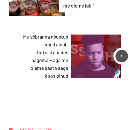
“me oleme läbi”
Mu sõbranna nõustub
mind ainult
hotellitubades
nägema – aga me
oleme aasta aega
koos olnud
LATEST POSTS