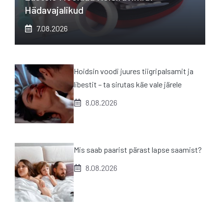
Hädavajalikud
7.08.2026
Hoidsin voodi juures tiigripalsamit ja
libestit – ta sirutas käe vale järele
8.08.2026
Mis saab paarist pärast lapse saamist?
8.08.2026