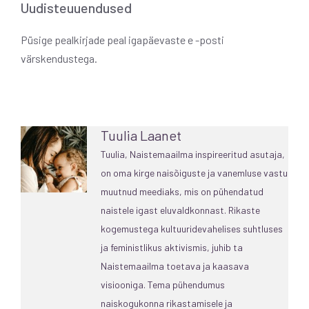
Uudisteuuendused
Püsige pealkirjade peal igapäevaste e -posti
värskendustega.
Tuulia Laanet
Tuulia, Naistemaailma inspireeritud asutaja,
on oma kirge naisõiguste ja vanemluse vastu
muutnud meediaks, mis on pühendatud
naistele igast eluvaldkonnast. Rikaste
kogemustega kultuuridevahelises suhtluses
ja feministlikus aktivismis, juhib ta
Naistemaailma toetava ja kaasava
visiooniga. Tema pühendumus
naiskogukonna rikastamisele ja