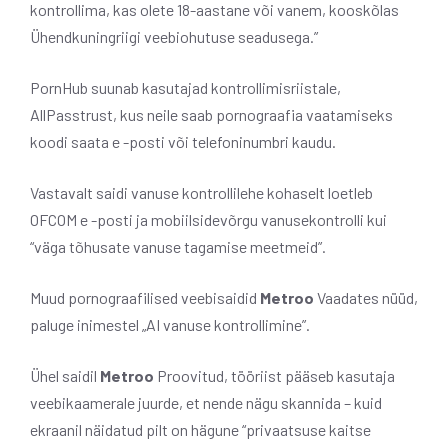
kontrollima, kas olete 18-aastane või vanem, kooskõlas
Ühendkuningriigi veebiohutuse seadusega.”
PornHub suunab kasutajad kontrollimisriistale,
AllPasstrust, kus neile saab pornograafia vaatamiseks
koodi saata e -posti või telefoninumbri kaudu.
Vastavalt saidi vanuse kontrollilehe kohaselt loetleb
OFCOM e -posti ja mobiilsidevõrgu vanusekontrolli kui
“väga tõhusate vanuse tagamise meetmeid”.
Muud pornograafilised veebisaidid
Metroo
Vaadates nüüd,
paluge inimestel „AI vanuse kontrollimine”.
Ühel saidil
Metroo
Proovitud, tööriist pääseb kasutaja
veebikaamerale juurde, et nende nägu skannida – kuid
ekraanil näidatud pilt on hägune “privaatsuse kaitse