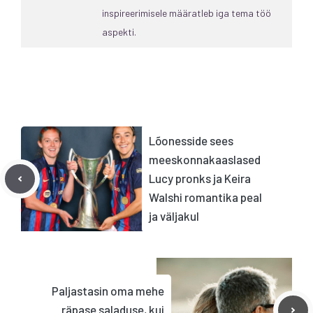
inspireerimisele määratleb iga tema töö
aspekti.
Lõonesside sees
meeskonnakaaslased
Lucy pronks ja Keira
Walshi romantika peal
ja väljakul
Paljastasin oma mehe
räpase saladuse, kui