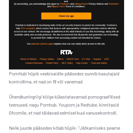
PornHubi hüpik veebisaidile pääsedes sunnib kasutajaid
kontrollima, et nad on 18 või vanemad
Ühendkuningriigi kõige külastatavamad pornograafilised
teenused, nagu Pornhub, Youporn ja Redtube, kinnitasid
Ofcomile, et nad täidavad eelmisel kuul vanusekontrolli.
Neile juurde pääsedes kõlab hüpik: “Jätkamiseks peame