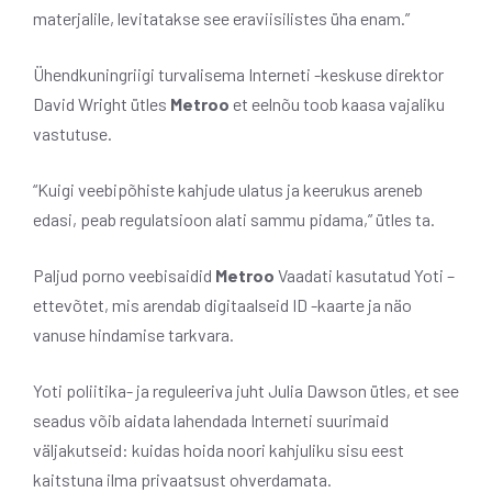
materjalile, levitatakse see eraviisilistes üha enam.”
Ühendkuningriigi turvalisema Interneti -keskuse direktor
David Wright ütles
Metroo
et eelnõu toob kaasa vajaliku
vastutuse.
“Kuigi veebipõhiste kahjude ulatus ja keerukus areneb
edasi, peab regulatsioon alati sammu pidama,” ütles ta.
Paljud porno veebisaidid
Metroo
Vaadati kasutatud Yoti –
ettevõtet, mis arendab digitaalseid ID -kaarte ja näo
vanuse hindamise tarkvara.
Yoti poliitika- ja reguleeriva juht Julia Dawson ütles, et see
seadus võib aidata lahendada Interneti suurimaid
väljakutseid: kuidas hoida noori kahjuliku sisu eest
kaitstuna ilma privaatsust ohverdamata.