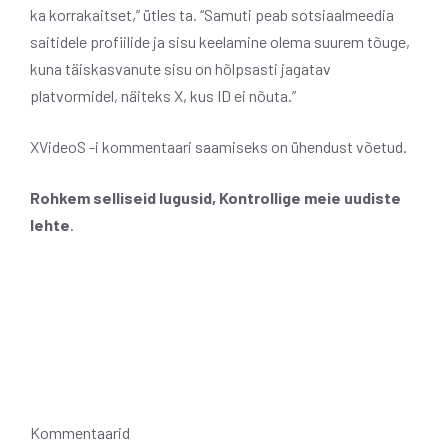
ka korrakaitset,” ütles ta. “Samuti peab sotsiaalmeedia
saitidele profiilide ja sisu keelamine olema suurem tõuge,
kuna täiskasvanute sisu on hõlpsasti jagatav
platvormidel, näiteks X, kus ID ei nõuta.”
XVideoS -i kommentaari saamiseks on ühendust võetud.
Rohkem selliseid lugusid,
Kontrollige meie uudiste
lehte
.
Kommentaarid