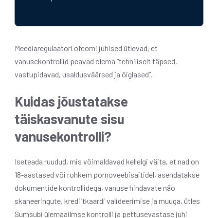
Meediaregulaatori ofcomi juhised ütlevad, et
vanusekontrollid peavad olema “tehniliselt täpsed,
vastupidavad, usaldusväärsed ja õiglased”.
Kuidas jõustatakse
täiskasvanute sisu
vanusekontrolli?
Iseteada ruudud, mis võimaldavad kellelgi väita, et nad on
18-aastased või rohkem pornoveebisaitidel, asendatakse
dokumentide kontrollidega, vanuse hindavate näo
skaneeringute, krediitkaardi valideerimise ja muuga, ütles
Sumsubi ülemaailmse kontrolli ja pettusevastase juhi