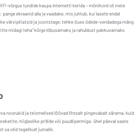
iFi-võrgus tundide kaupa Internetti kerida – mõnikord oli meie
 pange ekraanid alla ja vaadake, mis juhtub, kui lasete endal
rake värvipliiatsid ja joonistage, tehke õues õdede-vendadega mäng
“mitte midagi teha” kõige lõbusamaks ja rahuldust pakkuvamaks
p
va noorukid ja teismelised löövad lihtsalt pingevabalt särama, kuid
reketite, hiiglaslike prillide või puudlipermiga: ühel päeval saate
 sa olid tegelikult jumalik.