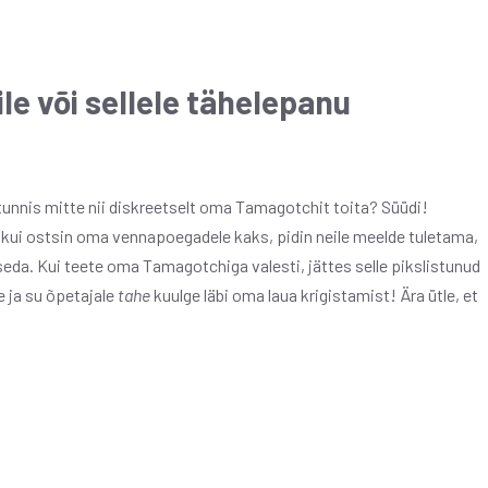
e või sellele tähelepanu
tunnis mitte nii diskreetselt oma Tamagotchit toita? Süüdi!
 kui ostsin oma vennapoegadele kaks, pidin neile meelde tuletama,
seda. Kui teete oma Tamagotchiga valesti, jättes selle pikslistunud
le ja su õpetajale
tahe
kuulge läbi oma laua krigistamist! Ära ütle, et