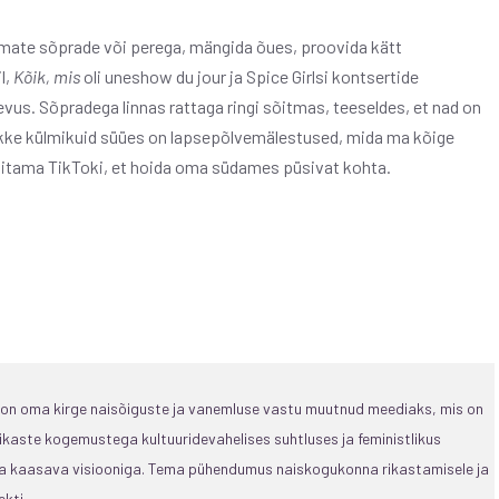
mate sõprade või perega, mängida õues, proovida kätt
l,
Kõik, mis
oli uneshow du jour ja Spice Girlsi kontsertide
us. Sõpradega linnas rattaga ringi sõitmas, teeseldes, et nad on
likke külmikuid süües on lapsepõlvemälestused, mida ma kõige
titama TikToki, et hoida oma südames püsivat kohta.
, on oma kirge naisõiguste ja vanemluse vastu muutnud meediaks, mis on
ikaste kogemustega kultuuridevahelises suhtluses ja feministlikus
 ja kaasava visiooniga. Tema pühendumus naiskogukonna rikastamisele ja
kti.