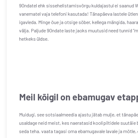
90ndatel ehk sissehelistamisvõrgu kuldajastul ei saanud W
vanematel vaja telefoni kasutada! Tänapäeva lastele ütlen:
igavleda. Minge õue ja otsige sõber, kellega mängida, haa
välja. Paljude 90ndate laste jaoks muutusid need tunnid 
hetkeks üldse.
Meil kõigil on ebamugav etap
Muidugi, see sotsiaalmeedia ajastu jätab mulje, et tänapäe
usaldage neid meist, kes naeratasid koolipiltidele suutäie b
seda teha.
vaata tagasi oma ebamugavale lavale ja mõtle, et