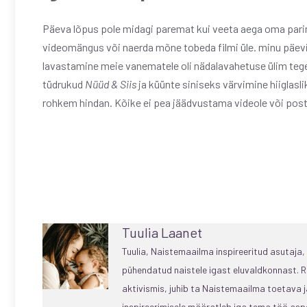
Päeva lõpus pole midagi paremat kui veeta aega oma pari
videomängus või naerda mõne tobeda filmi üle. minu päevi
lavastamine meie vanematele oli nädalavahetuse ülim tegev
tüdrukud
Nüüd & Siis
ja küünte siniseks värvimine hiiglas
rohkem hindan. Kõike ei pea jäädvustama videole või pos
Tuulia Laanet
Tuulia, Naistemaailma inspireeritud asutaja
pühendatud naistele igast eluvaldkonnast. R
aktivismis, juhib ta Naistemaailma toetava
inspireerimisele määratleb iga tema töö aspe