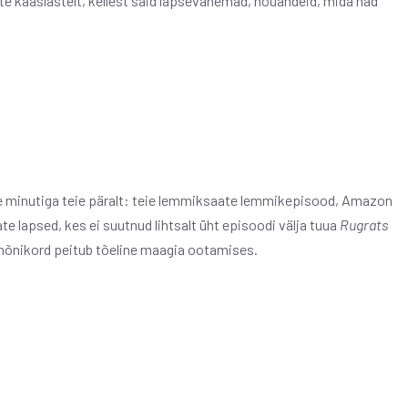
e kaaslastelt, kellest said lapsevanemad, nõuandeid, mida nad
e minutiga teie päralt: teie lemmiksaate lemmikepisood, Amazon
 lapsed, kes ei suutnud lihtsalt üht episoodi välja tuua
Rugrats
 mõnikord peitub tõeline maagia ootamises.