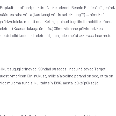
pkultuur oli haripunktis: Nickelodeoni, Beanie Babiesi hiilgeajad,
säästes raha võita (kas keegi võitis selle kunagi?) … nimekiri
a ärkveloleku minuti osa. Kellelgi polnud tegelikult mobiiltelefone,
utotelefon. (Kaasas lukuga ümbris.) Olime viimane põlvkond, kes
estel olid kodused telefonid ja paljudel meist
ikka veel
lase meie
elikult sugugi erinevad. 90ndad
on
tagasi, nagu näitavad Targeti
uest American Girli nukust, mille ajalooline pärand on see, et ta on
mida mu ema tundis, kui tahtsin 1996. aastal püksipükse ja