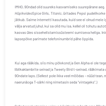
IMHO, 90ndad olid suureks kasvamiseks suurepärane aeg. Po
Hüpikvideo
Spice Girls,
Titanic
, üritades Pepsi pudelikorke 
jätkub. Saime internetti kasutada, kuid see ei olnud meie ig
välja arvatud juhul, kui sa olid mu isa, kellel oli tohutu a
kasvas üles sissehelistamissüsteemi sumiseva heliga. Inim
lapsepõlve parimate telefoninumbrid pähe õppida.
Kui aga rääkida, siis minu põlvkond ja Gen Alpha ei ole teg
liblikaklambrite seinad ja Tweety Bird t-seinad, rääkimata u
90ndate laps. (Sellest pole ikka veel möödas – nüüd tean, 
naerunäoga T-särki ning nimetasin seda “vintageks”.)