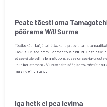
Peate tõesti oma Tamagotchil
pöörama
Will
Surma
Tõstke käsi, kui jäite hätta, kuna proovisite matemaatika
Taskusuurused lemmikloomad tõusid hiljuti uuesti esile ja
et see ei ole selline lemmikloom, et see on sea-ja-unusta-
kaka koristamata või unustasite söögikorra,
tahe
ütle sul
ma sind ei hoiatanud.
Iga hetk ei pea levima