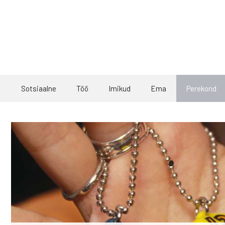
Skip
to
content
Sotsiaalne
Töö
Imikud
Ema
Perekond