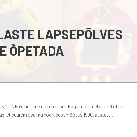
 LASTE LAPSEPÕLVES
E ÕPETADA
il …”, kuid hei, see on tehniliselt kogu teose eeldus, nii et me
dab, et suurem osa mu noorusest möödus 1990. aastatel.