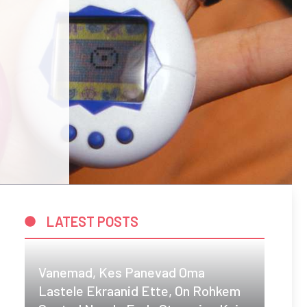
LATEST POSTS
Vanemad, Kes Panevad Oma
Lastele Ekraanid Ette, On Rohkem