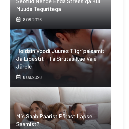
Seotud Nende Enda Stressiga Kui
Muude Teguritega
8.08.2026
Hoidsin Voodi Juures Tiigripalsamit
Ja Libestit – Ta Sirutas Käe Vale
Järele
8.08.2026
Mis Saab Paarist Pärast Lapse
Saamist?