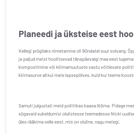
Planeedi ja üksteise eest hoo
Kellegi prügilaks nimetamine oli 90ndatel suur solvang. Õ
ja paljud meist hoolitsevad tänapäevalgi maa eest lugematu
kompostimine või kliimamuutuste vastu võitlevate poliit
kliimasurve all kui meie lapsepõlves, kuid kui teeme koo
Samuti julgustati meid poliitikas kaasa lööma. Pidage mee
sügavaid sukeldumisi olulistesse teemadesse
Nicki uudis
üles rääkima selle eest, mis on oluline, nagu meiegi.