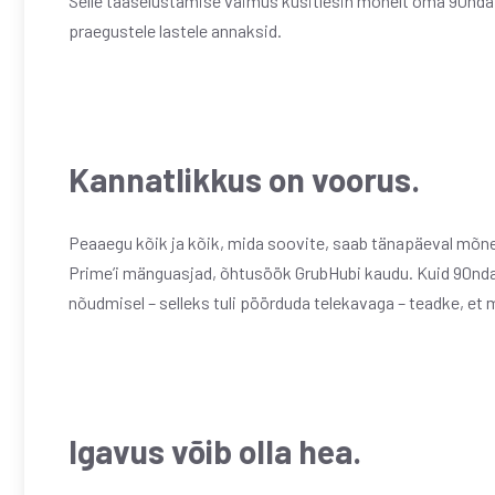
Selle taaselustamise vaimus küsitlesin mõnelt oma 90ndat
praegustele lastele annaksid.
Kannatlikkus on voorus.
Peaaegu kõik ja kõik, mida soovite, saab tänapäeval mõn
Prime’i mänguasjad, õhtusöök GrubHubi kaudu. Kuid 90ndate
nõudmisel – selleks tuli pöörduda telekavaga – teadke, et
Igavus võib olla hea.