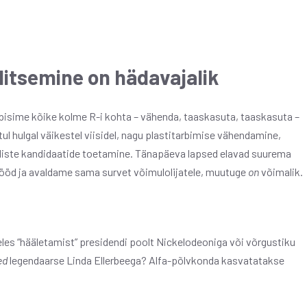
litsemine on hädavajalik
ppisime kõike kolme R-i kohta – vähenda, taaskasuta, taaskasuta –
l hulgal väikestel viisidel, nagu plastitarbimise vähendamine,
iliste kandidaatide toetamine. Tänapäeva lapsed elavad suurema
stööd ja avaldame sama survet võimulolijatele, muutuge
on
võimalik.
les “hääletamist” presidendi poolt Nickelodeoniga või võrgustiku
ed
legendaarse Linda Ellerbeega? Alfa-põlvkonda kasvatatakse