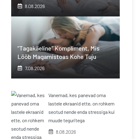
8.08.2026
“Tagakäeline” Kompliment, Mis
Lööb Magamistoas Kohe Tuju
7.08.2026
Vanemad, kes panevad oma
lastele ekraanid ette, on rohkem
seotud nende enda stressiga kui
muude teguritega
8.08.2026