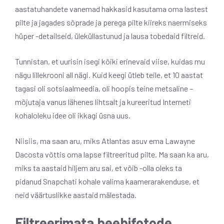
aastatuhandete vanemad hakkasid kasutama oma lastest
pilte ja jagades sõprade ja perega pilte kiireks naermiseks
hüper -detailseid, üleküllastunud ja lausa tobedaid filtreid.
Tunnistan, et uurisin isegi kõiki erinevaid viise, kuidas mu
nägu lillekrooni all nägi. Kuid keegi ütleb teile, et 10 aastat
tagasi oli sotsiaalmeedia, oli hoopis teine ​​metsaline –
mõjutaja vanus lähenes lihtsalt ja kureeritud Interneti
kohaloleku idee oli ikkagi üsna uus.
Niisiis, ma saan aru, miks Atlantas asuv ema Lawayne
Dacosta võttis oma lapse filtreeritud pilte. Ma saan ka aru,
miks ta aastaid hiljem aru sai, et võib -olla oleks ta
pidanud Snapchati kohale valima kaamerarakenduse, et
neid väärtuslikke aastaid mälestada.
Filtreerimata beebifotode