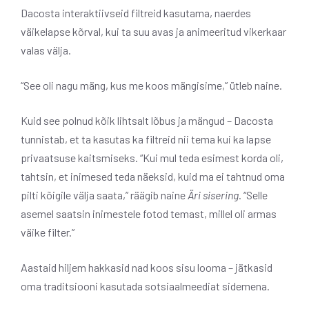
Dacosta interaktiivseid filtreid kasutama, naerdes
väikelapse kõrval, kui ta suu avas ja animeeritud vikerkaar
valas välja.
“See oli nagu mäng, kus me koos mängisime,” ütleb naine.
Kuid see polnud kõik lihtsalt lõbus ja mängud – Dacosta
tunnistab, et ta kasutas ka filtreid nii tema kui ka lapse
privaatsuse kaitsmiseks. “Kui mul teda esimest korda oli,
tahtsin, et inimesed teda näeksid, kuid ma ei tahtnud oma
pilti kõigile välja saata,” räägib naine
Äri sisering
. “Selle
asemel saatsin inimestele fotod temast, millel oli armas
väike filter.”
Aastaid hiljem hakkasid nad koos sisu looma – jätkasid
oma traditsiooni kasutada sotsiaalmeediat sidemena.