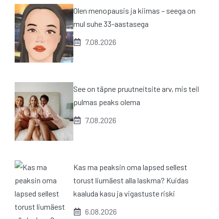
Olen menopausis ja kiimas – seega on
mul suhe 33-aastasega
7.08.2026
See on täpne pruutneitsite arv, mis teil
pulmas peaks olema
7.08.2026
Kas ma peaksin oma lapsed sellest
torust liumäest alla laskma? Kuidas
kaaluda kasu ja vigastuste riski
6.08.2026