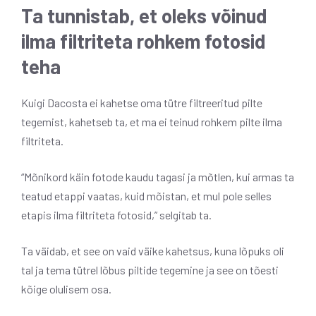
Ta tunnistab, et oleks võinud
ilma filtriteta rohkem fotosid
teha
Kuigi Dacosta ei kahetse oma tütre filtreeritud pilte
tegemist, kahetseb ta, et ma ei teinud rohkem pilte ilma
filtriteta.
“Mõnikord käin fotode kaudu tagasi ja mõtlen, kui armas ta
teatud etappi vaatas, kuid mõistan, et mul pole selles
etapis ilma filtriteta fotosid,” selgitab ta.
Ta väidab, et see on vaid väike kahetsus, kuna lõpuks oli
tal ja tema tütrel lõbus piltide tegemine ja see on tõesti
kõige olulisem osa.