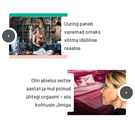
Uuring paneb
vanemad omaks
võtma idüllilise
reaalse
Olin abielus seitse
aastat ja mul polnud
ühtegi orgasmi – siis
kohtusin Jimiga