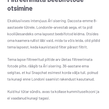
otsimine
Eksklusiivses intervjuus
Äri sisering,
Dacosta-emme 8-
aastasele tütrele, Londonile-arvestab aega, et ta pidi
kooliülesandeks oma lapsest beebifotod leidma. Otsides
oma kaamera rullist läbi vaid, mida ta võis leida, olid pildid
tema lapsest, keda kaunistasid filter pärast filtrit.
Tema lapse filtreeritud piltide arv ületas filtreerimata
fotode pilte, räägib ta
Äri sisering
. 36-aastane ema
selgitas, et kui Snapchat esimest korda välja tuli, polnud
ta kunagi enne Londoni saamist rakendust kasutanud.
Kuid kui tütar sündis, avas ta kollase kummituseikooni ja
ei vaadanud kunagi tagasi.