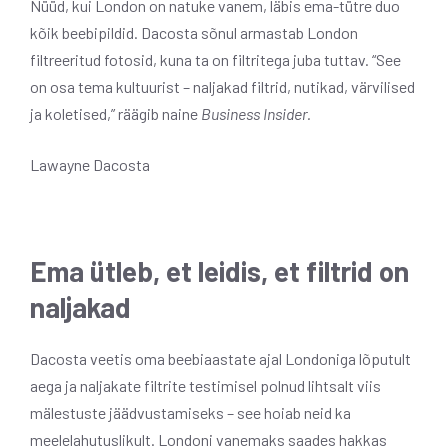
Nüüd, kui London on natuke vanem, läbis ema-tütre duo
kõik beebipildid. Dacosta sõnul armastab London
filtreeritud fotosid, kuna ta on filtritega juba tuttav. “See
on osa tema kultuurist – naljakad filtrid, nutikad, värvilised
ja koletised,” räägib naine
Business Insider.
Lawayne Dacosta
Ema ütleb, et leidis, et filtrid on
naljakad
Dacosta veetis oma beebiaastate ajal Londoniga lõputult
aega ja naljakate filtrite testimisel polnud lihtsalt viis
mälestuste jäädvustamiseks – see hoiab neid ka
meelelahutuslikult. Londoni vanemaks saades hakkas