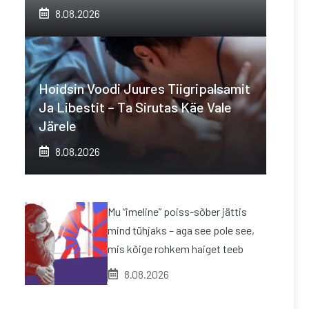
8.08.2026
Hoidsin Voodi Juures Tiigripalsamit
Ja Libestit – Ta Sirutas Käe Vale
Järele
8.08.2026
Mu “imeline” poiss-sõber jättis
mind tühjaks – aga see pole see,
mis kõige rohkem haiget teeb
8.08.2026