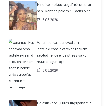
Minu “kolme kuu reegel” tõestas, et
minu kohting pole minu jaoks õige
8.08.2026
Vanemad, kes panevad oma
lastele ekraanid ette, on rohkem
seotud nende enda stressiga kui
muude teguritega
8.08.2026
Hoidsin voodi juures tiigripalsamit