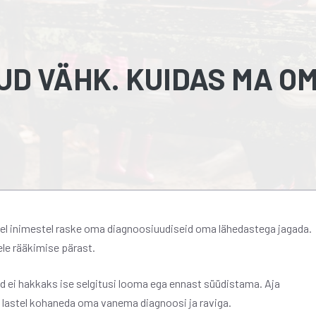
UD VÄHK. KUIDAS MA O
udel inimestel raske oma diagnoosiuudiseid oma lähedastega jagada.
le rääkimise pärast.
sed ei hakkaks ise selgitusi looma ega ennast süüdistama. Aja
 lastel kohaneda oma vanema diagnoosi ja raviga.