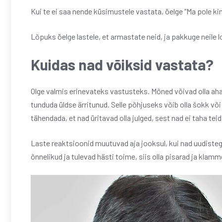
Kui te ei saa nende küsimustele vastata, öelge “Ma pole kin
Lõpuks öelge lastele, et armastate neid, ja pakkuge neile l
Kuidas nad võiksid vastata?
Olge valmis erinevateks vastusteks. Mõned võivad olla ahas
tunduda üldse ärritunud. Selle põhjuseks võib olla šokk võ
tähendada, et nad üritavad olla julged, sest nad ei taha teid
Laste reaktsioonid muutuvad aja jooksul, kui nad uudisteg
õnnelikud ja tulevad hästi toime, siis olla pisarad ja klamm