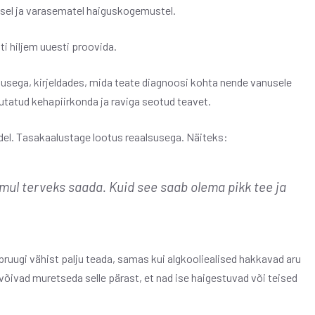
usel ja varasematel haiguskogemustel.
ati hiljem uuesti proovida.
ausega, kirjeldades, mida teate diagnoosi kohta nende vanusele
jutatud kehapiirkonda ja raviga seotud teavet.
udel. Tasakaalustage lootus reaalsusega. Näiteks:
 mul terveks saada. Kuid see saab olema pikk tee ja
 pruugi vähist palju teada, samas kui algkooliealised hakkavad aru
õivad muretseda selle pärast, et nad ise haigestuvad või teised