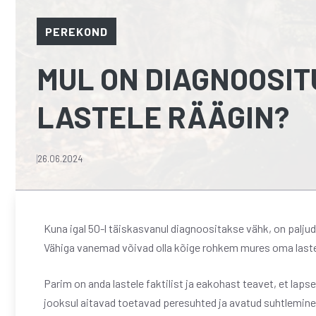
PEREKOND
MUL ON DIAGNOOSIT
LASTELE RÄÄGIN?
26.06.2024
Kuna igal 50-l täiskasvanul diagnoositakse vähk, on palj
Vähiga vanemad võivad olla kõige rohkem mures oma laste
Parim on anda lastele faktilist ja eakohast teavet, et lap
jooksul aitavad toetavad peresuhted ja avatud suhtlemine