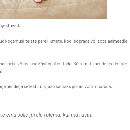
aigestuvad.
ud kogemusi teiste pereliikmete, koolisõprade või sotsiaalmeedia
nnab neile võimaluse küsimusi esitada. Sõltumata nende teadmiste
ü.
kige nendega sellest, mis jääb samaks ja mis võib muutuda.
e ema sulle järele tulema, kui ma ravin.