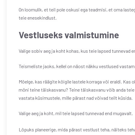
On loomulik, et teil pole oskusi ega teadmisi, et oma las
teie enesekindlust.
Vestluseks valmistumine
Valige sobiv aeg ja koht kohas, kus teie lapsed tunnevad en
Teismeliste jaoks, kellel on näost näkku vestlused vastami
Mõelge, kas räägite kõigile lastele korraga või eraldi. Kas 
mõni teine ​​täiskasvanu? Teine täiskasvanu võib anda teie l
vastata küsimustele, mille pärast nad võivad teilt küsida.
Valige aeg ja koht, mil teie lapsed tunnevad end mugavalt.
Lõpuks planeerige, mida pärast vestlust teha, näiteks te