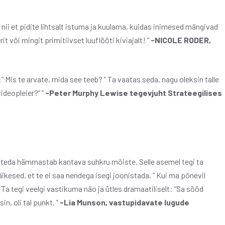
 nii et pidite lihtsalt istuma ja kuulama, kuidas inimesed mängivad
it või mingit primitiivset luuflööti kiviajalt! ”
-NICOLE RODER,
n:” Mis te arvate, mida see teeb? ” Ta vaatas seda, nagu oleksin talle
videopleier?” ”
-Peter Murphy Lewise tegevjuht Strateegilises
t teda hämmastab kantava suhkru mõiste. Selle asemel tegi ta
väikesed, et te ei saa nendega isegi joonistada. ” Kui ma põnevil
 Ta tegi veelgi vastikuma näo ja ütles dramaatiliselt: “Sa sööd
in, oli tal punkt. ”
-Lia Munson, vastupidavate lugude