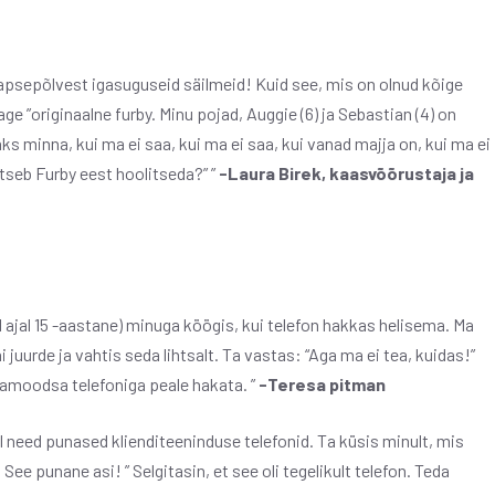
 lapsepõlvest igasuguseid säilmeid! Kuid see, mis on olnud kõige
ge ”originaalne furby. Minu pojad, Auggie (6) ja Sebastian (4) on
aaks minna, kui ma ei saa, kui ma ei saa, kui vanad majja on, kui ma ei
atseb Furby eest hoolitseda?” ”
-Laura Birek, kaasvõõrustaja ja
ol ajal 15 -aastane) minuga köögis, kui telefon hakkas helisema. Ma
i juurde ja vahtis seda lihtsalt. Ta vastas: “Aga ma ei tea, kuidas!”
anamoodsa telefoniga peale hakata. ”
-Teresa pitman
veel need punased klienditeeninduse telefonid. Ta küsis minult, mis
! See punane asi! ” Selgitasin, et see oli tegelikult telefon. Teda