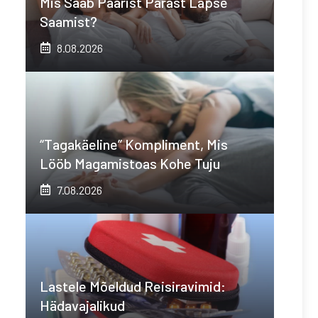
Mis Saab Paarist Pärast Lapse
Saamist?
8.08.2026
“Tagakäeline” Kompliment, Mis
Lööb Magamistoas Kohe Tuju
7.08.2026
Lastele Mõeldud Reisiravimid:
Hädavajalikud