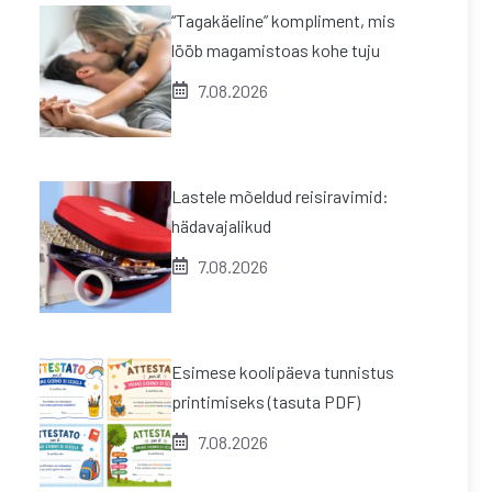
“Tagakäeline” kompliment, mis
lööb magamistoas kohe tuju
7.08.2026
Lastele mõeldud reisiravimid:
hädavajalikud
7.08.2026
Esimese koolipäeva tunnistus
printimiseks (tasuta PDF)
7.08.2026