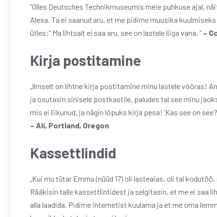
“Olles Deutsches Technikmuseumis meie puhkuse ajal, näita
Alexa. Ta ei saanud aru, et me pidime muusika kuulmiseks
ütles:” Ma lihtsalt ei saa aru, see on lastele liiga vana. ”
– Co
Kirja postitamine
„Ilmselt on lihtne kirja postitamine minu lastele võõras!
ja osutasin sinisele postkastile, paludes tal see minu jaok
mis ei liikunud, ja nägin lõpuks kirja pesa! ‘Kas see on see?
– Ali, Portland, Oregon
Kassettlindid
„Kui mu tütar Emma (nüüd 17) oli lasteaias, oli tal kodutöö
Rääkisin talle kassettlintidest ja selgitasin, et me ei saa 
alla laadida. Pidime internetist kuulama ja et me oma lemm