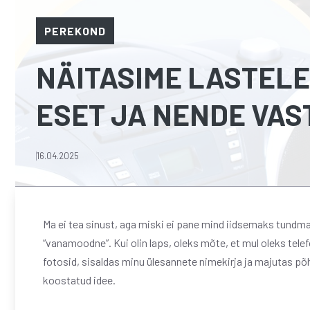
PEREKOND
NÄITASIME LASTELE
ESET JA NENDE VAS
16.04.2025
Ma ei tea sinust, aga miski ei pane mind iidsemaks tundma
“vanamoodne”. Kui olin laps, oleks mõte, et mul oleks telef
fotosid, sisaldas minu ülesannete nimekirja ja majutas põh
koostatud idee.