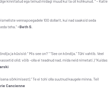
ülge kinnitatud ega teinud midagi muud kui ta oli kohkunud. ” – Katie
teismeliste vennapoegadele 100 dollarit, kui nad saaksid seda
seda teha.”
-Beth S.
ndija ja küsisid:” Mis see on? ” “See on kõndija.” Tühi vahtib. Veel
kassetid olid; võib -olla ei teadnud nad, mida neid nimetati.) “Kuidas
arski
lisena sörkimisest).” Te ei tohi olla suutnud kaugele minna. Teil
rie Cancienne