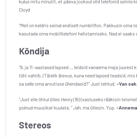
kulus mitu minutit, et päeva jooksul olid telefonid seinte k
Cloyd
“Meil on keldris seinal endiselt numbrilfon. Pakkusin oma 
kasutada oma mobiiltelefoni helistamiseks. Nad ei saaks 
Kõndija
“9. ja 11 -aastased lapsed … leidsid vanaema maja juurest kõ
tühi vahtib. (Täielik ärevus, kuna need lapsed teadsid, mis 
sa selle oma arvutisse ühendasid?” Just tehtud.
-Van sak
“Just eile õhtul ütles Henry (16) (vastuseks rääkisin teisme
polnud muusikat kuulata. ” Jah, ma ütlesin. Yup.
-Annema
Stereos