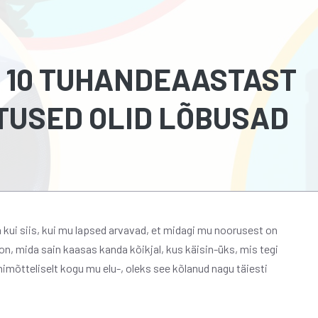
 10 TUHANDEAASTAST
TUSED OLID LÕBUSAD
 kui siis, kui mu lapsed arvavad, et midagi mu noorusest on
on, mida sain kaasas kanda kõikjal, kus käisin-üks, mis tegi
imõtteliselt kogu mu elu-, oleks see kõlanud nagu täiesti