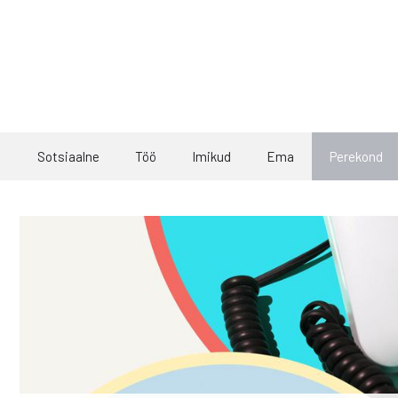
Skip
to
content
Sotsiaalne
Töö
Imikud
Ema
Perekond