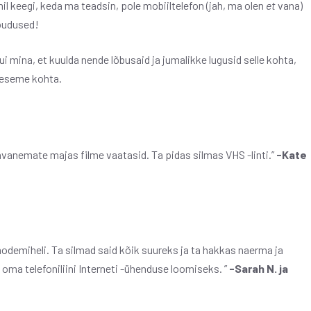
il keegi, keda ma teadsin, pole mobiiltelefon (jah, ma olen
et
vana)
 õudused!
mina, et kuulda nende lõbusaid ja jumalikke lugusid selle kohta,
 eseme kohta.
vanavanemate majas filme vaatasid. Ta pidas silmas VHS -linti.”
-Kate
odemiheli. Ta silmad said kõik suureks ja ta hakkas naerma ja
e oma telefoniliini Interneti -ühenduse loomiseks. ”
-Sarah N. ja