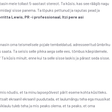
sin meie tollast 5-aastast stereot. Ta küsis, kas see räägib nagu
 midagi sisse panema. Ta lõpuks pettunud ja raputas pead ja
rritta Lewis, PR -i professionaal, Itzi pere asi
 Annasin oma teismelisele pojale tembeldatud, adresseeritud ümbriku
s saata. Ta seisis selle pikka aega selle ees, tõmbus käepidemele,
’ Ta küsis minult, enne kui ta selle sisse laskis ja pärast seda sisse.
, mis nõudis, et ta minu lapsepõlvest pärit eseme kohta küsitleks.
lihtsalt ekraanil ekraanil puudutada, et laulumängu teha ega muusikat
iklaulu tuleb teha ja mis peaks olema, et ta peaks, et oma