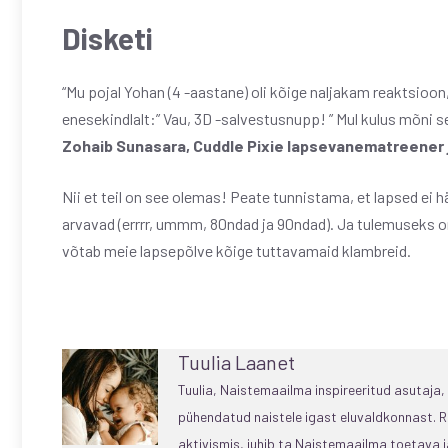
Disketi
“Mu pojal Yohan (4 -aastane) oli kõige naljakam reaktsioon, 
enesekindlalt:” Vau, 3D -salvestusnupp! ” Mul kulus mõni se
Zohaib Sunasara, Cuddle Pixie lapsevanematreener 
Nii et teil on see olemas! Peate tunnistama, et lapsed ei h
arvavad (errrr, ummm, 80ndad ja 90ndad). Ja tulemuseks on
võtab meie lapsepõlve kõige tuttavamaid klambreid.
Tuulia Laanet
Tuulia, Naistemaailma inspireeritud asutaja
pühendatud naistele igast eluvaldkonnast. R
aktivismis, juhib ta Naistemaailma toetava