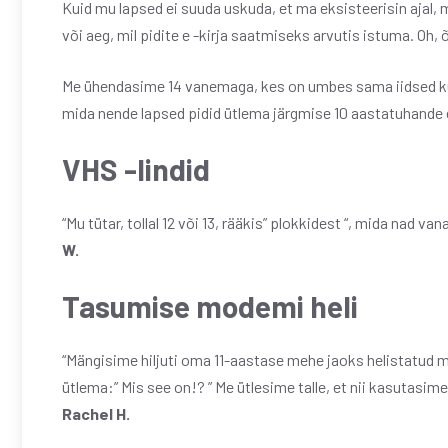
Kuid mu lapsed ei suuda uskuda, et ma eksisteerisin ajal, m
või aeg, mil pidite e -kirja saatmiseks arvutis istuma. Oh,
Me ühendasime 14 vanemaga, kes on umbes sama iidsed kui 
mida nende lapsed pidid ütlema järgmise 10 aastatuhande
VHS -lindid
“Mu tütar, tollal 12 või 13, rääkis” plokkidest “, mida nad 
W.
Tasumise modemi heli
“Mängisime hiljuti oma 11-aastase mehe jaoks helistatud m
ütlema:” Mis see on!? ” Me ütlesime talle, et nii kasutasim
Rachel H.