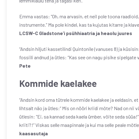
lemmiklaulu teha ja tagasi keri.
Emma vastas: “Oh, ma arvasin, et neil pole toona raadioid,
instrumente.” Ma pole kindel, kas ta kujutas kitarre ja klaver
LCSW-C Gladstone’i psühhiaatria ja heaolu juures
“Andsin hiljuti kassetilindi Quintonile (vanuses 8) ja küsisi
fossiili andnud ja ütles: “Kas see on nagu pisike sipelgate 
Pete
Kommide kaelakee
“Andsin kord oma tütrele kommide kaelakee ja eeldasin, e
lihtsalt näo ja ütles:” Mis on nööri kriidi mõte? Nad on nii 
ütlesin: “Ei, sa kannad seda kaela ümber, võite seda süüa!”
kriiti?!” Viskas selle maapinnale ja kui ma selle peale mõtles
kaasasutaja