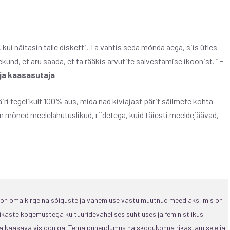
kui näitasin talle disketti. Ta vahtis seda mõnda aega, siis ütles
kund, et aru saada, et ta rääkis arvutite salvestamise ikoonist. ”
-
ja kaasasutaja
äiri tegelikult 100% aus, mida nad kiviajast pärit säilmete kohta
 mõned meelelahutuslikud, riidetega, kuid täiesti meeldejäävad,
, on oma kirge naisõiguste ja vanemluse vastu muutnud meediaks, mis on
ikaste kogemustega kultuuridevahelises suhtluses ja feministlikus
 ja kaasava visiooniga. Tema pühendumus naiskogukonna rikastamisele ja