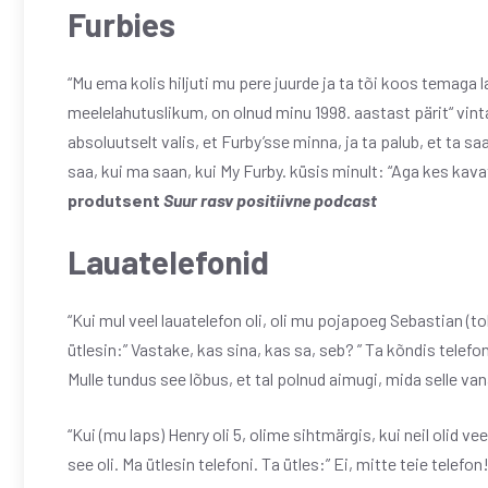
Furbies
“Mu ema kolis hiljuti mu pere juurde ja ta tõi koos temaga
meelelahutuslikum, on olnud minu 1998. aastast pärit“ vinta
absoluutselt valis, et Furby’sse minna, ja ta palub, et ta s
saa, kui ma saan, kui My Furby. küsis minult: “Aga kes kav
produtsent
Suur rasv positiivne podcast
Lauatelefonid
“Kui mul veel lauatelefon oli, oli mu pojapoeg Sebastian (t
ütlesin:” Vastake, kas sina, kas sa, seb? ” Ta kõndis telefon
Mulle tundus see lõbus, et tal polnud aimugi, mida selle v
“Kui (mu laps) Henry oli 5, olime sihtmärgis, kui neil olid 
see oli. Ma ütlesin telefoni. Ta ütles:” Ei, mitte teie telefon