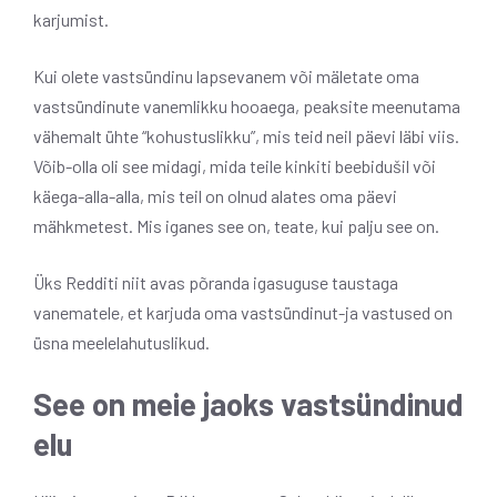
karjumist.
Kui olete vastsündinu lapsevanem või mäletate oma
vastsündinute vanemlikku hooaega, peaksite meenutama
vähemalt ühte “kohustuslikku”, mis teid neil päevi läbi viis.
Võib-olla oli see midagi, mida teile kinkiti beebidušil või
käega-alla-alla, mis teil on olnud alates oma päevi
mähkmetest. Mis iganes see on, teate, kui palju see on.
Üks Redditi niit avas põranda igasuguse taustaga
vanematele, et karjuda oma vastsündinut-ja vastused on
üsna meelelahutuslikud.
See on meie jaoks vastsündinud
elu