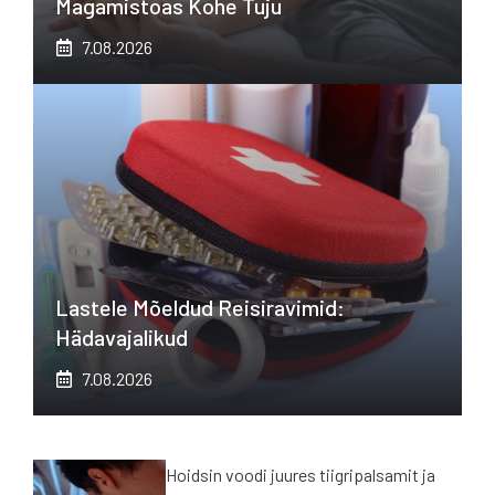
Magamistoas Kohe Tuju
7.08.2026
Lastele Mõeldud Reisiravimid:
Hädavajalikud
7.08.2026
Hoidsin voodi juures tiigripalsamit ja