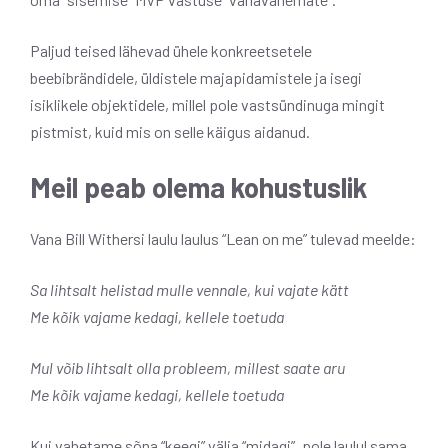
Paljud teised lähevad ühele konkreetsetele
beebibrändidele, üldistele majapidamistele ja isegi
isiklikele objektidele, millel pole vastsündinuga mingit
pistmist, kuid mis on selle käigus aidanud.
Meil peab olema kohustuslik
Vana Bill Withersi laulu laulus “Lean on me” tulevad meelde:
Sa lihtsalt helistad mulle vennale, kui vajate kätt
Me kõik vajame kedagi, kellele toetuda
Mul võib lihtsalt olla probleem, millest saate aru
Me kõik vajame kedagi, kellele toetuda
Kui vahetame sõna “keegi” välja “midagi”, pole laulul sama