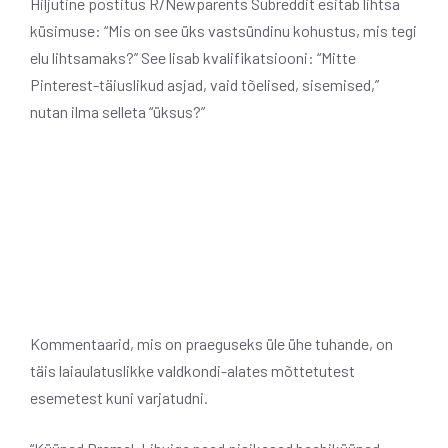
Hiljutine postitus R/Newparents Subreddit esitab lihtsa
küsimuse: “Mis on see üks vastsündinu kohustus, mis tegi
elu lihtsamaks?” See lisab kvalifikatsiooni: “Mitte
Pinterest-täiuslikud asjad, vaid tõelised, sisemised,”
nutan ilma selleta “üksus?”
Kommentaarid, mis on praeguseks üle ühe tuhande, on
täis laiaulatuslikke valdkondi-alates mõttetutest
esemetest kuni varjatudni.