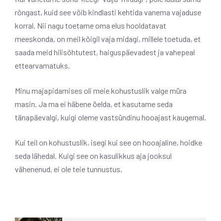
rõngast, kuid see võib kindlasti kehtida vanema vajaduse
korral. Nii nagu toetame oma elus hooldatavat
meeskonda, on meil kõigil vaja midagi, millele toetuda, et
saada meid hilisõhtutest, haiguspäevadest ja vahepeal
ettearvamatuks.
Minu majapidamises oli meie kohustuslik valge müra
masin. Ja ma ei häbene öelda, et kasutame seda
tänapäevalgi, kuigi oleme vastsündinu hooajast kaugemal.
Kui teil on kohustuslik, isegi kui see on hooajaline, hoidke
seda lähedal. Kuigi see on kasulikkus aja jooksul
vähenenud, ei ole teie tunnustus.