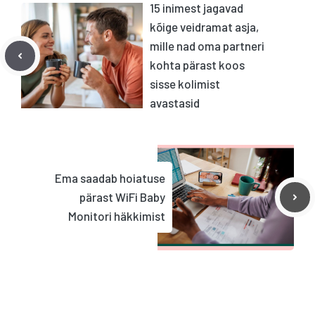
15 inimest jagavad
kõige veidramat asja,
mille nad oma partneri
kohta pärast koos
sisse kolimist
avastasid
Ema saadab hoiatuse
pärast WiFi Baby
Monitori häkkimist