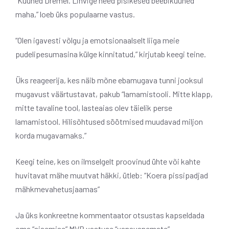
“Küüned Dremel. Lihvige need pisikesed beebiküüned
maha,” loeb üks populaarne vastus.
“Olen igavesti võlgu ja emotsionaalselt liiga meie
pudelipesumasina külge kinnitatud,” kirjutab keegi teine.
Üks reageerija, kes näib mõne ebamugava tunni jooksul
mugavust väärtustavat, pakub “lamamistooli. Mitte klapp,
mitte tavaline tool, lasteaias olev täielik perse
lamamistool. Hilisõhtused söötmised muudavad miljon
korda mugavamaks.”
Keegi teine, kes on ilmselgelt proovinud ühte või kahte
huvitavat mähe muutvat häkki, ütleb: “Koera pissipadjad
mähkmevahetusjaamas”
Ja üks konkreetne kommentaator otsustas kapseldada
oma “sisemise” MVP vastuse “vanavanemate”.