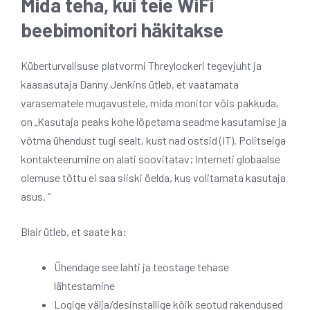
Mida teha, kui teie WiFi
beebimonitori häkitakse
Küberturvalisuse platvormi Threylockeri tegevjuht ja
kaasasutaja Danny Jenkins ütleb, et vaatamata
varasematele mugavustele, mida monitor võis pakkuda,
on
„Kasutaja peaks kohe lõpetama seadme kasutamise ja
võtma ühendust tugi sealt, kust nad ostsid (IT). Politseiga
kontakteerumine on alati soovitatav; Interneti globaalse
olemuse tõttu ei saa siiski öelda, kus volitamata kasutaja
asus. ”
Blair ütleb, et saate ka:
Ühendage see lahti ja teostage tehase
lähtestamine
Logige välja/desinstallige kõik seotud rakendused