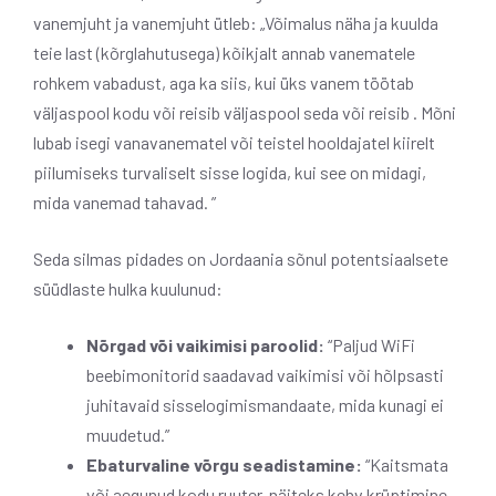
vanemjuht ja vanemjuht ütleb: „Võimalus näha ja kuulda
teie last (kõrglahutusega) kõikjalt annab vanematele
rohkem vabadust, aga ka siis, kui üks vanem töötab
väljaspool kodu või reisib väljaspool seda või reisib . Mõni
lubab isegi vanavanematel või teistel hooldajatel kiirelt
piilumiseks turvaliselt sisse logida, kui see on midagi,
mida vanemad tahavad. ”
Seda silmas pidades on Jordaania sõnul potentsiaalsete
süüdlaste hulka kuulunud:
Nõrgad või vaikimisi paroolid:
“Paljud WiFi
beebimonitorid saadavad vaikimisi või hõlpsasti
juhitavaid sisselogimismandaate, mida kunagi ei
muudetud.”
Ebaturvaline võrgu seadistamine:
“Kaitsmata
või aegunud kodu ruuter, näiteks kehv krüptimine