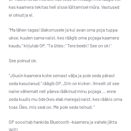
kas kaamera tekitas heli sisse lülitamisel müra. Vastused
ei olnud ja ei.
“Ma lähen tagasi ülakorrusele ja kui avan oma poja tuppa
ukse, kuulen sama naist, kes räägib oma pojaga kaamera
kaudu,” kirjutab OP. “Ta ütles:” Tere beebi! See on ok! ‘
See polnud ok.
“Jõusin kaamera kohe seinast välja ja pole seda pärast
seda kasutanud,” räägib OP. „Siin on kicker: ilmselt oli see
naine vähemalt neli päeva rääkinud minu pojaga … enne
seda kuulis mu õde (kes elab meiega) naist, kes rääkis oma
toas Üles, mis seal on. Me pole seda teinud. ”
OP soovitab hankida Bluetooth -kaamera ja vahele jätta
WiFi.