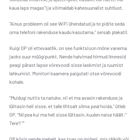
kaua laps magas”) ja võimaldab kahesuunalist suhtlust.
“Ainus probleem oli see WiFi ühendatud ja te pidite seda
oma telefoni rakenduse kaudu kasutama,” seisab plakatil.
Kuigi OP oli ettevaatlik, on see funktsioon mõne vanema
jaoks suur müügipunkt. Nende halvimad hirmud ilmnesid
peagi pärast lapse võrevoodi sisse laskmist ja ruumist
lahkumist. Monitori kaamera paigutati otse võrevoodi
kohale.
“Muidugi nuttis ta natuke, nii et ma avasin rakenduse ja
lülitasin heli sisse, et talle lihtsalt silma peal hoida,” ütleb
OP. “Niipea kui ma heli sisse lülitasin, kuulen naise häält:”
Tere? “”
OP küsis nende mehelt, kas toas on midagi, mis räägib või