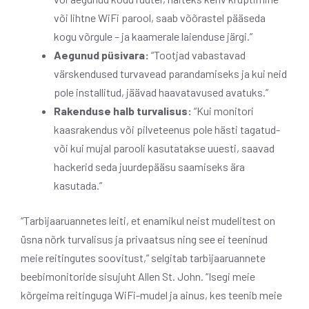
või lihtne WiFi parool, saab võõrastel pääseda
kogu võrgule – ja kaamerale laienduse järgi.”
Aegunud püsivara:
“Tootjad vabastavad
värskendused turvavead parandamiseks ja kui neid
pole installitud, jäävad haavatavused avatuks.”
Rakenduse halb turvalisus:
“Kui monitori
kaasrakendus või pilveteenus pole hästi tagatud-
või kui mujal parooli kasutatakse uuesti, saavad
hackerid seda juurdepääsu saamiseks ära
kasutada.”
“Tarbijaaruannetes leiti, et enamikul neist mudelitest on
üsna nõrk turvalisus ja privaatsus ning see ei teeninud
meie reitingutes soovitust,” selgitab tarbijaaruannete
beebimonitoride sisujuht Allen St. John. “Isegi meie
kõrgeima reitinguga WiFi-mudel ja ainus, kes teenib meie