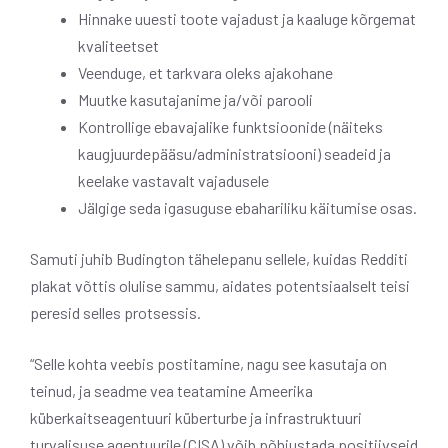
Hinnake uuesti toote vajadust ja kaaluge kõrgemat
kvaliteetset
Veenduge, et tarkvara oleks ajakohane
Muutke kasutajanime ja/või parooli
Kontrollige ebavajalike funktsioonide (näiteks
kaugjuurdepääsu/administratsiooni) seadeid ja
keelake vastavalt vajadusele
Jälgige seda igasuguse ebahariliku käitumise osas.
Samuti juhib Budington tähelepanu sellele, kuidas Redditi
plakat võttis olulise sammu, aidates potentsiaalselt teisi
peresid selles protsessis.
“Selle kohta veebis postitamine, nagu see kasutaja on
teinud, ja seadme vea teatamine Ameerika
küberkaitseagentuuri küberturbe ja infrastruktuuri
turvalisuse agentuurile (CISA) võib põhjustada positiivseid