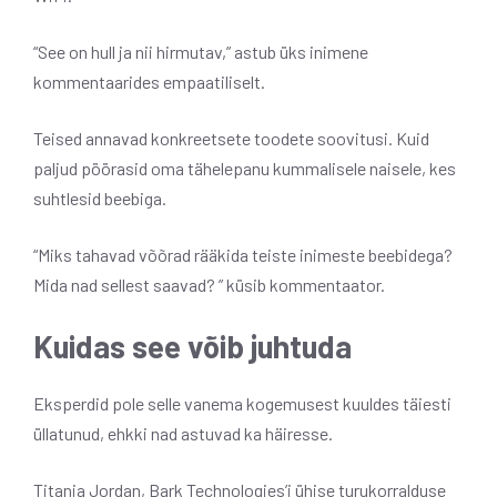
“See on hull ja nii hirmutav,” astub üks inimene
kommentaarides empaatiliselt.
Teised annavad konkreetsete toodete soovitusi. Kuid
paljud pöörasid oma tähelepanu kummalisele naisele, kes
suhtlesid beebiga.
“Miks tahavad võõrad rääkida teiste inimeste beebidega?
Mida nad sellest saavad? ” küsib kommentaator.
Kuidas see võib juhtuda
Eksperdid pole selle vanema kogemusest kuuldes täiesti
üllatunud, ehkki nad astuvad ka häiresse.
Titania Jordan, Bark Technologies’i ühise turukorralduse