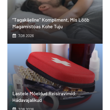
“Tagakäeline” Kompliment, Mis Lööb
Magamistoas Kohe Tuju
7.08.2026
Lastele Mõeldud Reisiravimid:
Hädavajalikud
7.08.2026