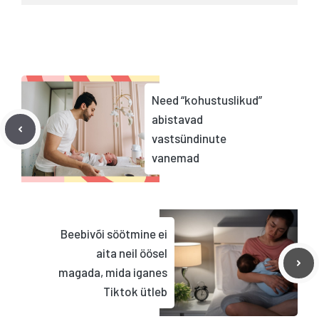
Need “kohustuslikud”
abistavad
vastsündinute
vanemad
Beebivõi söötmine ei
aita neil öösel
magada, mida iganes
Tiktok ütleb