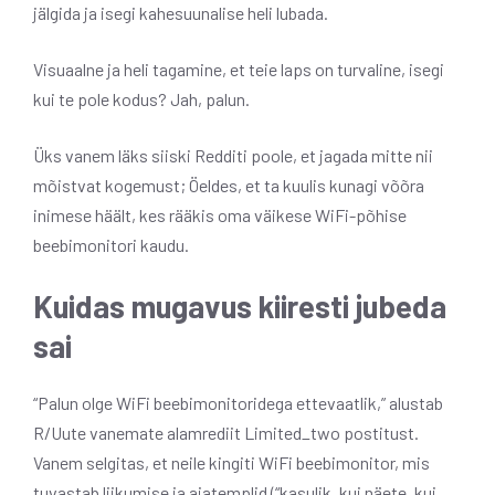
jälgida ja isegi kahesuunalise heli lubada.
Visuaalne ja heli tagamine, et teie laps on turvaline, isegi
kui te pole kodus? Jah, palun.
Üks vanem läks siiski Redditi poole, et jagada mitte nii
mõistvat kogemust; Öeldes, et ta kuulis kunagi võõra
inimese häält, kes rääkis oma väikese WiFi-põhise
beebimonitori kaudu.
Kuidas mugavus kiiresti jubeda
sai
“Palun olge WiFi beebimonitoridega ettevaatlik,” alustab
R/Uute vanemate alamrediit Limited_two postitust.
Vanem selgitas, et neile kingiti WiFi beebimonitor, mis
tuvastab liikumise ja ajatemplid (“kasulik, kui näete, kui