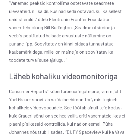
“Vanemad peaksid kontrollima ostetavate seadmete
ülevaateid, nii saidil, kus nad seda ostavad, kui ka sellest
saidist eraldi,” ütleb Electronic Frontier Foundationi
vanemtehnoloog Bill Budington. „Seadme otsimine ja
veebis postitatud halbade arvustuste näitamine on
punane lipp. Soovitatav on kinni pidada tunnustatud
kaubamärkidega, millel on maine ja on soovitatav ka
toodete turvalisuse ajalugu. ”
Läheb kohaliku videomonitoriga
Consumer Reports’i küberturbeuuringute programmijuht
Yael Grauer soovitab valida beebimonitori, mis tugineb
kohalikele videovoogudele. See töötab ainult teie kodus,
kuid Graueri sõnul on see hea valik, eriti vanematele, kes ei
plaani pisikesaid kontrollida, kui nad on eemal. Püha
Johannes nõustub, lisades: “EUFY Spaceview kui ka Vava