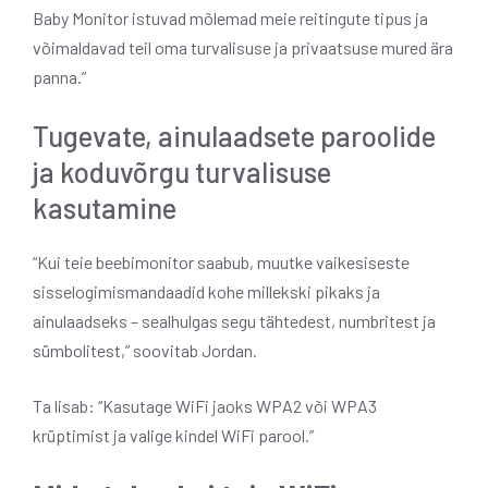
Baby Monitor istuvad mõlemad meie reitingute tipus ja
võimaldavad teil oma turvalisuse ja privaatsuse mured ära
panna.”
Tugevate, ainulaadsete paroolide
ja koduvõrgu turvalisuse
kasutamine
“Kui teie beebimonitor saabub, muutke vaikesiseste
sisselogimismandaadid kohe millekski pikaks ja
ainulaadseks – sealhulgas segu tähtedest, numbritest ja
sümbolitest,” soovitab Jordan.
Ta lisab: “Kasutage WiFi jaoks WPA2 või WPA3
krüptimist ja valige kindel WiFi parool.”