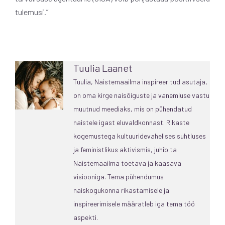
tulemusi.”
Tuulia Laanet
Tuulia, Naistemaailma inspireeritud asutaja,
on oma kirge naisõiguste ja vanemluse vastu
muutnud meediaks, mis on pühendatud
naistele igast eluvaldkonnast. Rikaste
kogemustega kultuuridevahelises suhtluses
ja feministlikus aktivismis, juhib ta
Naistemaailma toetava ja kaasava
visiooniga. Tema pühendumus
naiskogukonna rikastamisele ja
inspireerimisele määratleb iga tema töö
aspekti.