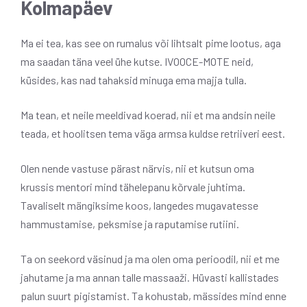
Kolmapäev
Ma ei tea, kas see on rumalus või lihtsalt pime lootus, aga
ma saadan täna veel ühe kutse. IVOOCE-MOTE neid,
küsides, kas nad tahaksid minuga ema majja tulla.
Ma tean, et neile meeldivad koerad, nii et ma andsin neile
teada, et hoolitsen tema väga armsa kuldse retriiveri eest.
Olen nende vastuse pärast närvis, nii et kutsun oma
krussis mentori mind tähelepanu kõrvale juhtima.
Tavaliselt mängiksime koos, langedes mugavatesse
hammustamise, peksmise ja raputamise rutiini.
Ta on seekord väsinud ja ma olen oma perioodil, nii et me
jahutame ja ma annan talle massaaži. Hüvasti kallistades
palun suurt pigistamist. Ta kohustab, mässides mind enne