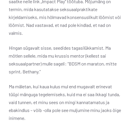
saatke neile link „Impact Play” töötuba. Mõjumäng on
termin, mida kasutatakse seksuaalpraktikate
kirjeldamiseks, mis hõlmavad konsensuslikult löömist või
löömist. Nad vastavad, et nad pole kindlad, et nad on
valmis.
Hingan sügavalt sisse, seedides tagasilükkamist. Ma
mõtlen sellele, mida mu krussis mentor (kellest sai
seksuaalpartner) mulle sageli: “BDSM on maraton, mitte
sprint, Bethany.”
Ma mäletan, kui kaua kulus mul end mugavalt erinevat
tüüpi mänguga tegelemiseks, kuid ma ei saa ikkagi tunda,
vaid tunnen, et minu sees on mingi kannatamatus ja
ebakindlus – võib -olla pole see muljumine minu jaoks õige
inimene.