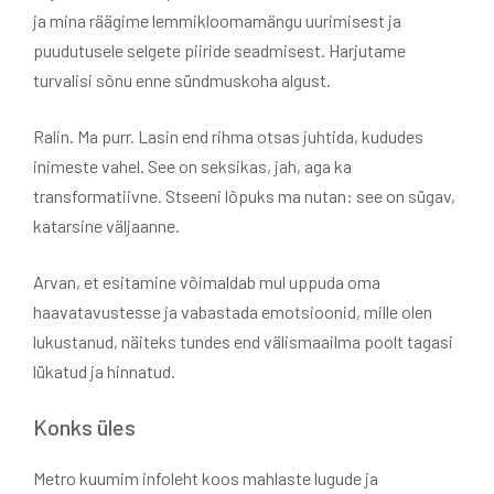
ja mina räägime lemmikloomamängu uurimisest ja
puudutusele selgete piiride seadmisest. Harjutame
turvalisi sõnu enne sündmuskoha algust.
Ralin. Ma purr. Lasin end rihma otsas juhtida, kududes
inimeste vahel. See on seksikas, jah, aga ka
transformatiivne. Stseeni lõpuks ma nutan: see on sügav,
katarsine väljaanne.
Arvan, et esitamine võimaldab mul uppuda oma
haavatavustesse ja vabastada emotsioonid, mille olen
lukustanud, näiteks tundes end välismaailma poolt tagasi
lükatud ja hinnatud.
Konks üles
Metro kuumim infoleht koos mahlaste lugude ja