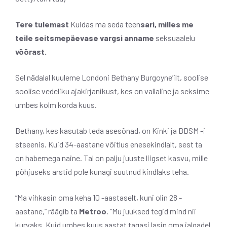
Tere tulemast
Kuidas ma seda teen
sari, milles me
teile seitsmepäevase vargsi anname
seksuaalelu
võõrast.
Sel nädalal kuuleme Londoni Bethany Burgoyne’ilt, soolise
soolise vedeliku ajakirjanikust, kes on vallaline ja seksime
umbes kolm korda kuus.
Bethany, kes kasutab teda asesõnad, on Kinki ja BDSM -i
stseenis. Kuid 34-aastane võitlus enesekindlalt, sest ta
on habemega naine. Tal on palju juuste liigset kasvu, mille
põhjuseks arstid pole kunagi suutnud kindlaks teha.
“Ma vihkasin oma keha 10 -aastaselt, kuni olin 28 -
aastane,” räägib ta
Metroo
. “Mu juuksed tegid mind nii
kurvaks. Kuid umbes kuus aastat tagasi lasin oma jalgadel