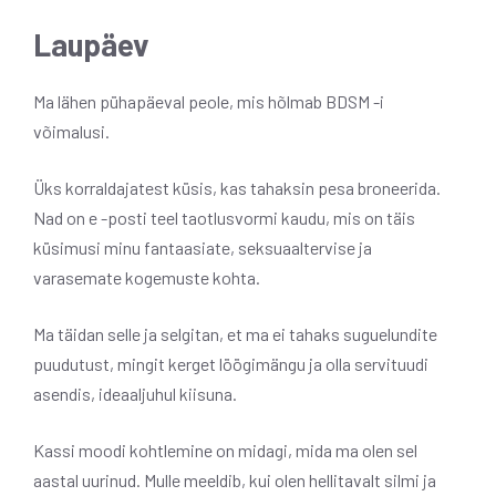
Laupäev
Ma lähen pühapäeval peole, mis hõlmab BDSM -i
võimalusi.
Üks korraldajatest küsis, kas tahaksin pesa broneerida.
Nad on e -posti teel taotlusvormi kaudu, mis on täis
küsimusi minu fantaasiate, seksuaaltervise ja
varasemate kogemuste kohta.
Ma täidan selle ja selgitan, et ma ei tahaks suguelundite
puudutust, mingit kerget löögimängu ja olla servituudi
asendis, ideaaljuhul kiisuna.
Kassi moodi kohtlemine on midagi, mida ma olen sel
aastal uurinud. Mulle meeldib, kui olen hellitavalt silmi ja