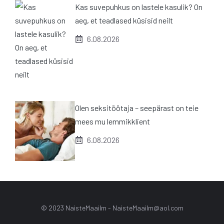
Kas suvepuhkus on lastele kasulik? On
aeg, et teadlased küsisid neilt
6.08.2026
Olen seksitöötaja – seepärast on teie
mees mu lemmikklient
6.08.2026
© 2023 NaisteMaailm -
NaisteMaailm@aol.com