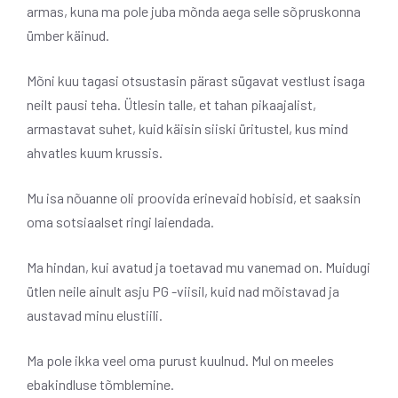
armas, kuna ma pole juba mõnda aega selle sõpruskonna
ümber käinud.
Mõni kuu tagasi otsustasin pärast sügavat vestlust isaga
neilt pausi teha. Ütlesin talle, et tahan pikaajalist,
armastavat suhet, kuid käisin siiski üritustel, kus mind
ahvatles kuum krussis.
Mu isa nõuanne oli proovida erinevaid hobisid, et saaksin
oma sotsiaalset ringi laiendada.
Ma hindan, kui avatud ja toetavad mu vanemad on. Muidugi
ütlen neile ainult asju PG -viisil, kuid nad mõistavad ja
austavad minu elustiili.
Ma pole ikka veel oma purust kuulnud. Mul on meeles
ebakindluse tõmblemine.