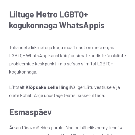
Liituge Metro LGBTQ+
kogukonnaga WhatsAppis
Tuhandete liikmetega kogu maailmast on meie ergas
LGBTQ+ WhatsApp kanal kõigi uusimate uudiste ja oluliste
probleemide keskpunkt, mis seisab silmitsi LGBTQ+
kogukonnaga.
Lihtsalt
Klõpsake sellel lingil
Valige ‘Liitu vestlusele’ ja
olete kohal! Ärge unustage teatisi sisse lülitada!
Esmaspäev
Ärkan täna, mõeldes purule. Nad on häbelik, nerdy tehnika