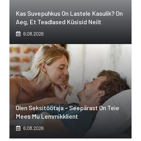
Kas Suvepuhkus On Lastele Kasulik? On
Aeg, Et Teadlased Küsisid Neilt
6.08.2026
Olen Seksitöötaja – Seepärast On Teie
Mees Mu Lemmikklient
6.08.2026