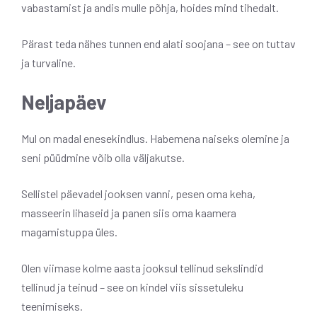
vabastamist ja andis mulle põhja, hoides mind tihedalt.
Pärast teda nähes tunnen end alati soojana – see on tuttav
ja turvaline.
Neljapäev
Mul on madal enesekindlus. Habemena naiseks olemine ja
seni püüdmine võib olla väljakutse.
Sellistel päevadel jooksen vanni, pesen oma keha,
masseerin lihaseid ja panen siis oma kaamera
magamistuppa üles.
Olen viimase kolme aasta jooksul tellinud sekslindid
tellinud ja teinud – see on kindel viis sissetuleku
teenimiseks.