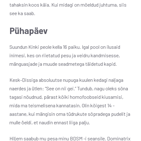
tahaksin koos käia. Kui midagi on mõeldud juhtuma, siis
see ka saab.
Pühapäev
Suundun Kinki peole kella 16 paiku. Igal pool on ilusaid
inimesi, kes on riietatud pesu ja veidru kandmisesse,
mänguasjade ja muude seadmetega täidetud kapid.
Kesk-Dissiga absoluutse nupuga kuulen kedagi naljaga
naerdes ja ütlen: “See on nii gei.” Tundub, nagu oleks sõna
tagasi nõudnud, pärast kõiki homofoobseid kiusamisi,
mida ma teismelisena kannatasin. Olin kõigest 14 -
aastane, kui mängisin oma tüdrukute sõpradega pudelit ja
mulle öeldi, et naudin ennast liiga palju.
Hiljem saabub mu pesa minu BDSM -i seansile. Dominatrix