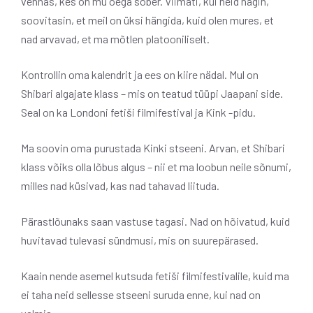
vennas, kes on mu õega sõber. Viimati, kui neid nägin,
soovitasin, et meil on üksi hängida, kuid olen mures, et
nad arvavad, et ma mõtlen platooniliselt.
Kontrollin oma kalendrit ja ees on kiire nädal. Mul on
Shibari algajate klass – mis on teatud tüüpi Jaapani side.
Seal on ka Londoni fetiši filmifestival ja Kink -pidu.
Ma soovin oma purustada Kinki stseeni. Arvan, et Shibari
klass võiks olla lõbus algus – nii et ma loobun neile sõnumi,
milles nad küsivad, kas nad tahavad liituda.
Pärastlõunaks saan vastuse tagasi. Nad on hõivatud, kuid
huvitavad tulevasi sündmusi, mis on suurepärased.
Kaain nende asemel kutsuda fetiši filmifestivalile, kuid ma
ei taha neid sellesse stseeni suruda enne, kui nad on