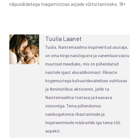
näpunäidetega magamistoas asjade vürtsitamiseks. 18+
Tuulia Laanet
Tuulia, Naistemaailma inspireeritud asutaja,
on oma kirge naisõiguste ja vanemluse vastu
muutnud meediaks, mis on pühendatud
naistele igast eluvaldkonnast. Rikaste
kogemustega kultuuridevahelises suhtluses
ja feministlikus aktivismis, juhib ta
Naistemaailma toetava ja kaasava
visiooniga. Tema pühendumus
naiskogukonna rikastamisele ja
inspireerimisele määratleb iga tema töö
aspekti.