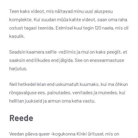
Teen kaks videot, mis näitavad minu uusi aluspesu
komplekte. Kui suudan müüa kahte videot, saan oma raha
ostust tagasi teenida. Eelmisel kuul tegin 120 naela, mis oli
kasulik.
Seadsin kaamera selfie -režiimis ja mul on kaks peeglit, et
saaksin end liikudes end jälgida. See on enesearmastuse
harjutus.
Neil hetkedel leian end uskumatult kuumaks, kui ma õhkun
rõngavalguse ees, painutades, venitades ja munedes, kui
hellitan juukseid ja armun oma keha vastu.
Reede
Veedan päeva queer -kogukonna Kinki üritusel, mis on