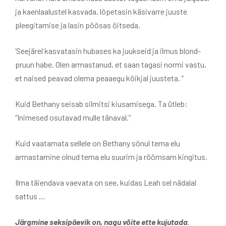
ja kaenlaalustel kasvada, lõpetasin käsivarre juuste
pleegitamise ja lasin põõsas õitseda.
‘Seejärel kasvatasin hubases ka juukseid ja ilmus blond-
pruun habe. Olen armastanud, et saan tagasi normi vastu,
et naised peavad olema peaaegu kõikjal juusteta. ”
Kuid Bethany seisab silmitsi kiusamisega. Ta ütleb:
“Inimesed osutavad mulle tänaval.”
Kuid vaatamata sellele on Bethany sõnul tema elu
armastamine olnud tema elu suurim ja rõõmsam kingitus.
Ilma täiendava vaevata on see, kuidas Leah sel nädalal
sattus …
Järgmine seksipäevik on, nagu võite ette kujutada
.