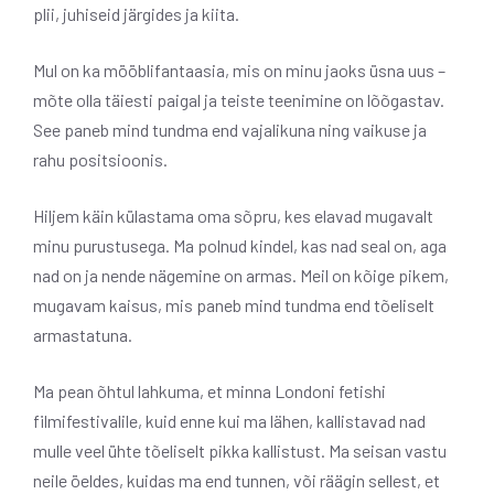
plii, juhiseid järgides ja kiita.
Mul on ka mööblifantaasia, mis on minu jaoks üsna uus –
mõte olla täiesti paigal ja teiste teenimine on lõõgastav.
See paneb mind tundma end vajalikuna ning vaikuse ja
rahu positsioonis.
Hiljem käin külastama oma sõpru, kes elavad mugavalt
minu purustusega. Ma polnud kindel, kas nad seal on, aga
nad on ja nende nägemine on armas. Meil on kõige pikem,
mugavam kaisus, mis paneb mind tundma end tõeliselt
armastatuna.
Ma pean õhtul lahkuma, et minna Londoni fetishi
filmifestivalile, kuid enne kui ma lähen, kallistavad nad
mulle veel ühte tõeliselt pikka kallistust. Ma seisan vastu
neile öeldes, kuidas ma end tunnen, või räägin sellest, et