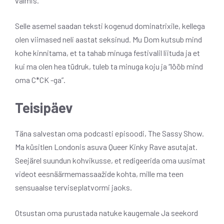
valmis.
Selle asemel saadan teksti kogenud dominatrixile, kellega
olen viimased neli aastat seksinud. Mu Dom kutsub mind
kohe kinnitama, et ta tahab minuga festivalil liituda ja et
kui ma olen hea tüdruk, tuleb ta minuga koju ja “lööb mind
oma C*CK -ga”.
Teisipäev
Täna salvestan oma podcasti episoodi, The Sassy Show.
Ma küsitlen Londonis asuva Queer Kinky Rave asutajat.
Seejärel suundun kohvikusse, et redigeerida oma uusimat
videot eesnäärmemassaažide kohta, mille ma teen
sensuaalse terviseplatvormi jaoks.
Otsustan oma purustada natuke kaugemale
Ja seekord