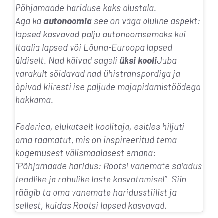
Põhjamaade hariduse kaks alustala.
Aga ka
autonoomia
see on väga oluline aspekt: ​​
lapsed kasvavad palju autonoomsemaks kui
Itaalia lapsed või Lõuna-Euroopa lapsed
üldiselt. Nad käivad sageli
üksi kooli
Juba
varakult sõidavad nad ühistranspordiga ja
õpivad kiiresti ise paljude majapidamistöödega
hakkama.
Federica, elukutselt koolitaja, esitles hiljuti
oma raamatut, mis on inspireeritud tema
kogemusest välismaalasest emana:
“
Põhjamaade haridus: Rootsi vanemate saladus
teadlike ja rahulike laste kasvatamisel
”. Siin
räägib ta oma vanemate haridusstiilist ja
sellest, kuidas Rootsi lapsed kasvavad.