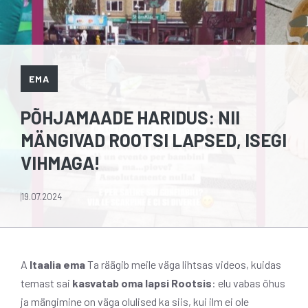
EMA
PÕHJAMAADE HARIDUS: NII
MÄNGIVAD ROOTSI LAPSED, ISEGI
VIHMAGA!
19.07.2024
A
Itaalia ema
Ta räägib meile väga lihtsas videos, kuidas
temast sai
kasvatab oma lapsi Rootsis
: elu vabas õhus
ja mängimine on väga olulised ka siis, kui ilm ei ole