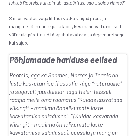
juhtub Rootsis, kui toimub lasteüritus, aga… sajab vihma?”
Siin on vastus väga lihtne: võtke kingad jalast ja
mängime! Siin näete palju lapsi, kes mängivad rahulikult
väljakule püstitatud täispuhutavatega, ja ärge muretsege,
kui sajab.
Põhjamaade hariduse eelised
Rootsis, aga ka Soomes, Norras ja Taanis on
laste kasvatamise filosoofia väga “naturaalne”
ja sügavalt juurdunud: nagu Helen Russell
räägib meile oma raamatus “Kuidas kasvatada
viikingit – maailma õnnelikumate laste
kasvatamise saladused”. ” (Kuidas kasvatada
viikingit – maailma õnnelikumate laste
kasvatamise saladused), õueselu ja mäng on