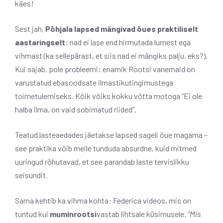
käes!
Sest jah,
Põhjala lapsed mängivad õues praktiliselt
aastaringselt
: nad ei lase end hirmutada lumest ega
vihmast (ka sellepärast, et siis nad ei mängiks palju, eks?).
Kui sajab, pole probleemi: enamik Rootsi vanemaid on
varustatud ebasoodsate ilmastikutingimustega
toimetulemiseks. Kõik võiks kokku võtta motoga “Ei ole
halba ilma, on vaid sobimatud riided”.
Teatud lasteaedades jäetakse lapsed sageli õue magama –
see praktika võib meile tunduda absurdne, kuid mitmed
uuringud rõhutavad, et see parandab laste tervislikku
seisundit.
Sama kehtib ka vihma kohta: Federica videos, mis on
tuntud kui
muminrootsi
vastab lihtsale küsimusele.
“Mis