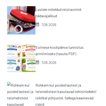
Lastele mõeldud reisiravimid:
hädavajalikud
7.08.2026
Esimese koolipäeva tunnistus
printimiseks (tasuta PDF)
7.08.2026
Rohkem kui pooled lastest ja
teismelistest kasutavad tehisintellekti
isiklikel põhjustel. Sellega kaasnevad
riskid