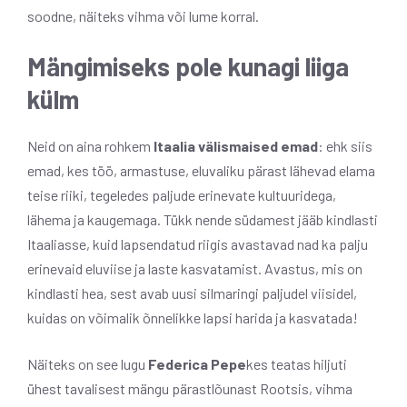
soodne, näiteks vihma või lume korral.
Mängimiseks pole kunagi liiga
külm
Neid on aina rohkem
Itaalia välismaised emad
: ehk siis
emad, kes töö, armastuse, eluvaliku pärast lähevad elama
teise riiki, tegeledes paljude erinevate kultuuridega,
lähema ja kaugemaga. Tükk nende südamest jääb kindlasti
Itaaliasse, kuid lapsendatud riigis avastavad nad ka palju
erinevaid eluviise ja laste kasvatamist. Avastus, mis on
kindlasti hea, sest avab uusi silmaringi paljudel viisidel,
kuidas on võimalik õnnelikke lapsi harida ja kasvatada!
Näiteks on see lugu
Federica Pepe
kes teatas hiljuti
ühest tavalisest mängu pärastlõunast Rootsis, vihma