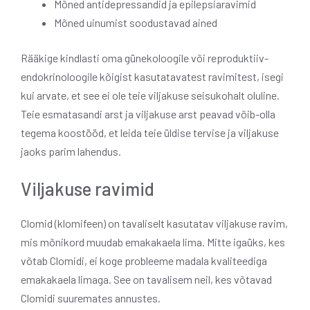
Mõned antidepressandid ja epilepsiaravimid
Mõned uinumist soodustavad ained
Rääkige kindlasti oma günekoloogile või reproduktiiv-
endokrinoloogile kõigist kasutatavatest ravimitest, isegi
kui arvate, et see ei ole teie viljakuse seisukohalt oluline.
Teie esmatasandi arst ja viljakuse arst peavad võib-olla
tegema koostööd, et leida teie üldise tervise ja viljakuse
jaoks parim lahendus.
Viljakuse ravimid
Clomid (klomifeen) on tavaliselt kasutatav viljakuse ravim,
mis mõnikord muudab emakakaela lima.
Mitte igaüks, kes
võtab Clomidi, ei koge probleeme madala kvaliteediga
emakakaela limaga. See on tavalisem neil, kes võtavad
Clomidi suuremates annustes.