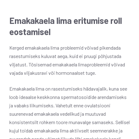
Emakakaela lima eritumise roll
eostamisel
Kerged emakakaela lima probleemid võivad pikendada
rasestumiseks kuluvat aega, kuid ei pruugi põhjustada
viljatust. Tõsisemad emakakaela limaprobleemid võivad
vajada viljakusravi või hormonaalset tuge.
Emakakaela lima on rasestumiseks hädavajalik, kuna see
loob ideaalse keskkonna spermatosoidide arendamiseks
ja vabaks liikumiseks. Vahetult enne ovulatsiooni
suurenevad emakakaela vedelikud ja muutuvad
konsistentsilt rohkem toore munavalge sarnaseks. Sellisel
kujul toidab emakakaela lima aktiivselt seemnerakke ja
suurendab nende võimet liikuda läbi emakakaela kanali.