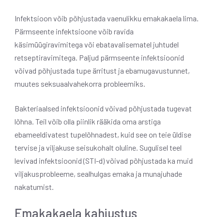
Infektsioon võib põhjustada vaenulikku emakakaela lima.
Pärmseente infektsioone võib ravida
käsimüügiravimitega või ebatavalisematel juhtudel
retseptiravimitega. Paljud pärmseente infektsioonid
võivad põhjustada tupe ärritust ja ebamugavustunnet,
muutes seksuaalvahekorra probleemiks.
Bakteriaalsed infektsioonid võivad põhjustada tugevat
lõhna. Teil võib olla piinlik rääkida oma arstiga
ebameeldivatest tupelõhnadest, kuid see on teie üldise
tervise ja viljakuse seisukohalt oluline. Sugulisel teel
levivad infektsioonid (STI-d) võivad põhjustada ka muid
viljakusprobleeme, sealhulgas emaka ja munajuhade
nakatumist.
Emakakaela kahjustus