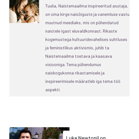
Tuulia, Naistemaailma inspireeritud asutaja,
on oma kirge naisõiguste ja vanemluse vastu
muutnud meediaks, mis on pühendatud
naistele igast eluvaldkonnast. Rikaste
kogemustega kultuuridevahelises suhtluses
ja feministlikus aktivismis, juhib ta
Naistemaailma toetava ja kaasava
visiooniga. Tema pühendumus
naiskogukonna rikastamisele ja
inspireerimisele määratleb iga tema töö
aspekti.
Luke Newtonil on