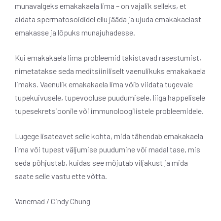
munavalgeks emakakaela lima – on vajalik selleks, et
aidata spermatosoididel ellu jääda ja ujuda emakakaelast
emakasse ja lõpuks munajuhadesse.
Kui emakakaela lima probleemid takistavad rasestumist,
nimetatakse seda meditsiiniliselt vaenulikuks emakakaela
limaks. Vaenulik emakakaela lima võib viidata tugevale
tupekuivusele, tupevooluse puudumisele, liiga happelisele
tupesekretsioonile või immunoloogilistele probleemidele.
Lugege lisateavet selle kohta, mida tähendab emakakaela
lima või tupest väljumise puudumine või madal tase, mis
seda põhjustab, kuidas see mõjutab viljakust ja mida
saate selle vastu ette võtta.
Vanemad / Cindy Chung