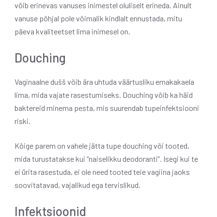
võib erinevas vanuses inimestel oluliselt erineda. Ainult
vanuse põhjal pole võimalik kindlalt ennustada, mitu
päeva kvaliteetset lima inimesel on.
Douching
Vaginaalne dušš võib ära uhtuda väärtusliku emakakaela
lima, mida vajate rasestumiseks. Douching võib ka häid
baktereid minema pesta, mis suurendab tupeinfektsiooni
riski.
Kõige parem on vahele jätta tupe douching või tooted,
mida turustatakse kui “naiselikku deodoranti”. Isegi kui te
ei ürita rasestuda, ei ole need tooted teie vagiina jaoks
soovitatavad, vajalikud ega tervislikud.
Infektsioonid