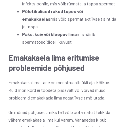
infektsioonile, mis võib rünnata ja tappa spermat
Põletikulised rakud
tupes või
emakakaelas
mis võib spermat aktiivselt sihtida
ja tappa
Paks, kuiv või kleepuv lima
mis häirib
spermatosoidide liikuvust
Emakakaela lima eritumise
probleemide põhjused
Emakakaela lima tase on menstruaaltsükli ajal kõikuv.
Kuid mõnikord ei toodeta piisavalt või võivad muud
probleemid emakakaela lima negatiivselt mõjutada.
On mõned põhjused, miks teil võib ootamatult tekkida
vähem emakakaela lima kui varem. Vananedes kipub