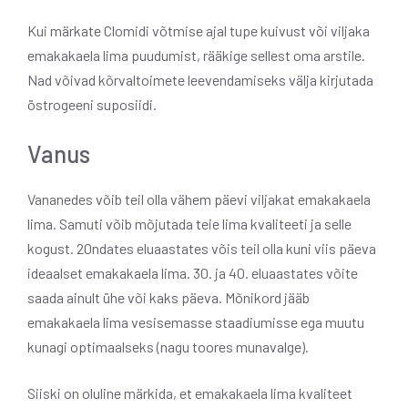
Kui märkate Clomidi võtmise ajal tupe kuivust või viljaka
emakakaela lima puudumist, rääkige sellest oma arstile.
Nad võivad kõrvaltoimete leevendamiseks välja kirjutada
östrogeeni suposiidi.
Vanus
Vananedes võib teil olla vähem päevi viljakat emakakaela
lima. Samuti võib mõjutada teie lima kvaliteeti ja selle
kogust. 20ndates eluaastates võis teil olla kuni viis päeva
ideaalset emakakaela lima. 30. ja 40. eluaastates võite
saada ainult ühe või kaks päeva. Mõnikord jääb
emakakaela lima vesisemasse staadiumisse ega muutu
kunagi optimaalseks (nagu toores munavalge).
Siiski on oluline märkida, et emakakaela lima kvaliteet