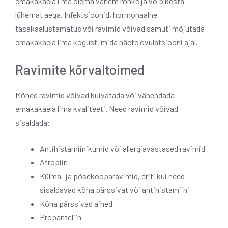
emakakaela lima olema vähem rohke ja võib kesta
lühemat aega. Infektsioonid, hormonaalne
tasakaalustamatus või ravimid võivad samuti mõjutada
emakakaela lima kogust, mida näete ovulatsiooni ajal.
Ravimite kõrvaltoimed
Mõned ravimid võivad kuivatada või vähendada
emakakaela lima kvaliteeti. Need ravimid võivad
sisaldada:
Antihistamiinikumid või allergiavastased ravimid
Atropiin
Külma- ja põsekooparavimid, eriti kui need
sisaldavad köha pärssivat või antihistamiini
Köha pärssivad ained
Propanteliin