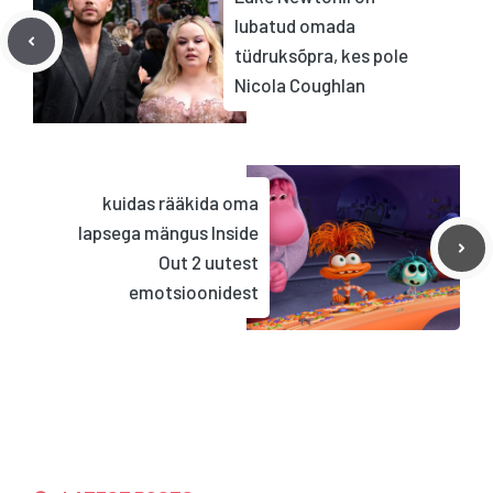
lubatud omada
tüdruksõpra, kes pole
Nicola Coughlan
kuidas rääkida oma
lapsega mängus Inside
Out 2 uutest
emotsioonidest