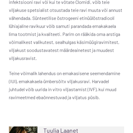
infektsiooni ravi või kui te võtate Clomidi, võib teie
viljakuse spetsialist otsustada teie ravi muuta või annust
vähendada. Sünteetilise östrogeeni etinüülöstradiooli
lühiajaline ravikuur võib samuti parandada emakakaela
lima tootmist ja kvaliteeti. Parim on rääkida oma arstiga
võimalikest valikutest, sealhulgas käsimüügiravimitest,
viljakust soodustavatest määrdeainetest ja muudest
viljakusravist.
Teine võimalik lahendus on emakasisene seemendamine
(IUI), emakakaela ümbersõitv viljakusravi. Harvadel
juhtudel võib uurida in vitro viljastamist (IVF), kui muud
ravimeetmed ebaõnnestuvad ja viljatus püsib.
Tuulia Laanet