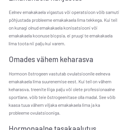
Eelnev emakakaela vigastus või operatsioon võib samuti
põhjustada probleeme emakakaela lima tekkega. Kui teil
on kunagi olnud emakakaela konisatsiooni või
emakakaela koonuse biopsia, ei pruugi te emakakaela
lima toota nii palju kui varem.
Omades vähem keharasva
Hormoon östrogeen vastutab ovulatsioonile eelneva
emakakaela lima suurenemise eest. Kui teil on vähem
keharasva, treenite liiga palju või olete professionaalne
sportlane, võib teie östrogeenitase olla madal. See võib
kaasa tuua vähem viljaka emakakaela lima ja ka
probleeme ovulatsiooniga.
Hormonaalne tasakaalutus