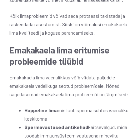
Kõik limaprobleemid võivad seda protsessi takistada ja
raskendada rasestumist. Siiski on võimalusi emakakaela
lima kvaliteedi ja koguse parandamiseks.
Emakakaela lima eritumise
probleemide tüübid
Emakakaela lima vaenulikkus võib viidata paljudele
emakakaela vedelikuga seotud probleemidele. Mõned
sagedasemad emakakaela lima probleemid on järgmised:
Happeline lima
mis loob sperma suhtes vaenuliku
keskkonna
Spermavastased antikehad
kaitsevalgud, mida
toodab immuunsüsteem vastusena mineviku