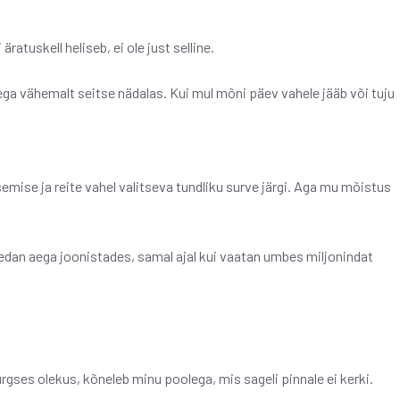
äratuskell heliseb, ei ole just selline.
ga vähemalt seitse nädalas. Kui mul mõni päev vahele jääb või tuju
emise ja reite vahel valitseva tundliku surve järgi. Aga mu mõistus
eedan aega joonistades, samal ajal kui vaatan umbes miljonindat
rgses olekus, kõneleb minu poolega, mis sageli pinnale ei kerki.