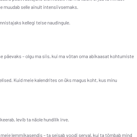
e muudab selle ainult intensiivsemaks.
nnistajaks kellegi teise naudingule.
 päevaks – olgu ma siis, kui ma võtan oma abikaasat kohtumiste
sed. Kuid meie kalendrites on üks magus koht, kus minu
keerab, levib ta näole hundilik irve.
iire meie lemmikasendis – ta seisab voodi serval, kui ta tõmbab mind