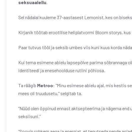
seksuaalellu.
Sel nädalal kuuleme 37-aastasest Lemonist, kes on biseks
Kirjanik töötab erootilise heliplatvormi Bloom storys, kus
Paar tutvus tööl ja seksib umbes viis kuni kuus korda näda
Kui tema esimene abielu lapsepõlve parima sõbrannaga ol
identiteedi ja enesehoolduse rutiini põhiosa.
Ta räägib
Metroo
: “Minu esimese abielu ajal, mis kestis se
mees oli truudusetu,” selgitab ta.
“Nüüd olen õppinud ennast aktsepteerima ja nägema end u
seksiisuni.”
“Soovin rohkem aega ja energiat, et tegutseda nende asjad