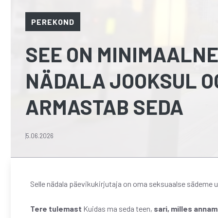
PEREKOND
SEE ON MINIMAALNE
NÄDALA JOOKSUL O
ARMASTAB SEDA
5.06.2026
Selle nädala päevikukirjutaja on oma seksuaalse sädeme uu
Tere tulemast
Kuidas ma seda teen,
sari, milles anna