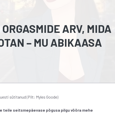
 ORGASMIDE ARV, MIDA
OTAN – MU ABIKAASA
esti sütitanud (Pilt: Myles Goode)
me teile seitsmepäevase põgusa pilgu võõra mehe