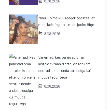
8.08.2026
Minu “kolme kuu reegel” tõestas, et
minu kohting pole minu jaoks õige
8.08.2026
Vanemad, kes panevad oma
lastele ekraanid ette, on rohkem
seotud nende enda stressiga kui
muude teguritega
8.08.2026