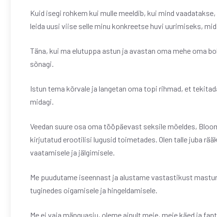
Kuid isegi rohkem kui mulle meeldib, kui mind vaadatakse,
leida uusi viise selle minu konkreetse huvi uurimiseks, mi
Täna, kui ma elutuppa astun ja avastan oma mehe oma bokser
sõnagi.
Istun tema kõrvale ja langetan oma topi rihmad, et tekitad
midagi.
Veedan suure osa oma tööpäevast seksile mõeldes, Bloom
kirjutatud erootilisi lugusid toimetades. Olen talle juba rää
vaatamisele ja jälgimisele.
Me puudutame iseennast ja alustame vastastikust masturbe
tuginedes oigamisele ja hingeldamisele.
Me ei vaja mänguasju, oleme ainult meie, meie käed ja fant