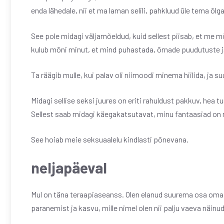
enda lähedale, nii et ma laman selili, pahkluud üle tema õlg
See pole midagi väljamõeldud, kuid sellest piisab, et me 
kulub mõni minut, et mind puhastada, õrnade puudutuste ja
Ta räägib mulle, kui palav oli niimoodi minema hiilida, ja su
Midagi sellise seksi juures on eriti rahuldust pakkuv, hea 
Sellest saab midagi käegakatsutavat, minu fantaasiad on 
See hoiab meie seksuaalelu kindlasti põnevana.
neljapäeval
Mul on täna teraapiaseanss. Olen elanud suurema osa oma e
paranemist ja kasvu, mille nimel olen nii palju vaeva näinud