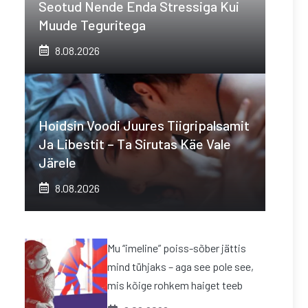
Seotud Nende Enda Stressiga Kui
Muude Teguritega
8.08.2026
Hoidsin Voodi Juures Tiigripalsamit
Ja Libestit – Ta Sirutas Käe Vale
Järele
8.08.2026
Mu “imeline” poiss-sõber jättis
mind tühjaks – aga see pole see,
mis kõige rohkem haiget teeb