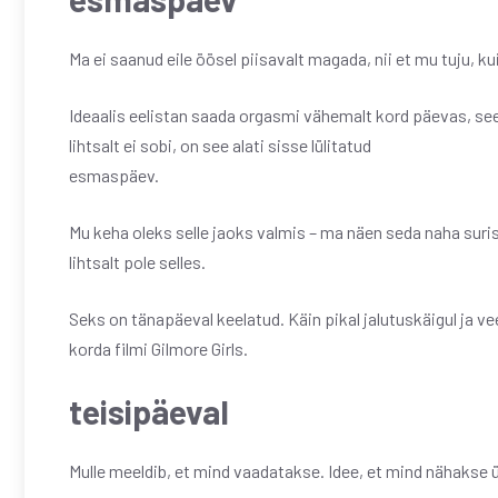
Ma ei saanud eile öösel piisavalt magada, nii et mu tuju, kui 
Ideaalis eelistan saada orgasmi vähemalt kord päevas, see
lihtsalt ei sobi, on see alati sisse lülitatud
esmaspäev.
Mu keha oleks selle jaoks valmis – ma näen seda naha suris
lihtsalt pole selles.
Seks on tänapäeval keelatud. Käin pikal jalutuskäigul ja v
korda filmi Gilmore Girls.
teisipäeval
Mulle meeldib, et mind vaadatakse. Idee, et mind nähakse ü