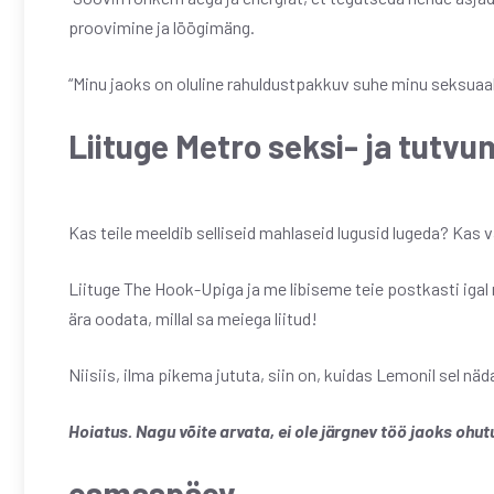
proovimine ja löögimäng.
“Minu jaoks on oluline rahuldustpakkuv suhe minu seksuaa
Liituge Metro seksi- ja tutv
Kas teile meeldib selliseid mahlaseid lugusid lugeda? Kas
Liituge The Hook-Upiga ja me libiseme teie postkasti igal 
ära oodata, millal sa meiega liitud!
Niisiis, ilma pikema jututa, siin on, kuidas Lemonil sel näda
Hoiatus. Nagu võite arvata, ei ole järgnev töö jaoks ohut
esmaspäev