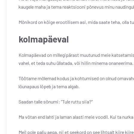
kaugele maha ja tema reaktsiooni põnevus minu naudingul
Mõnikord on kõige erootilisem asi, mida saate teha, olla tu
kolmapäeval
Kolmapäevad on millegipärast muutunud meie katsetamise
vahel, et teda suhu üllatada, või hiilin minema onaneerima.
Töötame mõlemad kodus ja kohtumised on olnud omavaheli
lõunapaus lõpeb ja tema algab.
Saadan talle sõnumi: “Tule ruttu siia?”
Ma võtan end lahti ja laman alasti meie voodil. Kui ta nurka 
Meil pole palju aega, nii et seekord on see lihtsalt kiire k