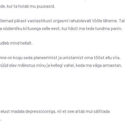
ade, kui ta hoiab mu puusasid.
mõlemad pärast vastastikust orgasmi rahulolevalt tööle läheme. Tal
 südamliku kiitusega selle eest, kui hästi ma teda tundma panin.
udleb mind hellalt.
tunne on kogu seda planeerimist ja unistamist oma tööst ellu viia.
nüüd elav mälestus minu ja kellegi vahel, keda ma väga armastan.
lust madala depressiooniga, nii et see aitab mul säilitada
.