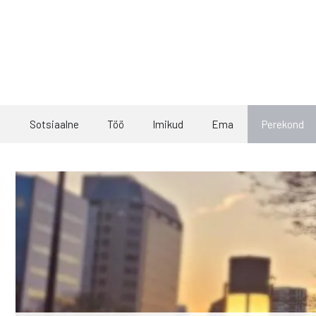
Skip
to
content
Sotsiaalne
Töö
Imikud
Ema
Perekond