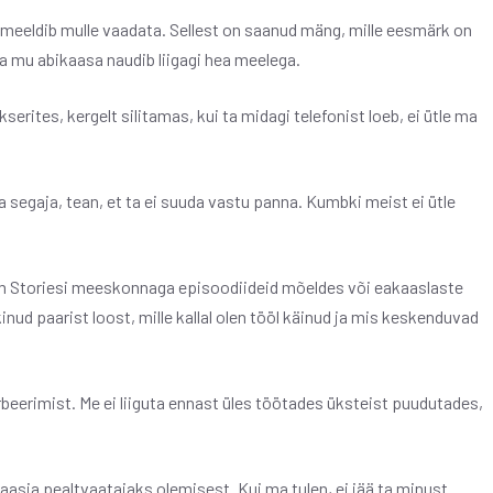
 meeldib mulle vaadata. Sellest on saanud mäng, mille eesmärk on
da mu abikaasa naudib liigagi hea meelega.
ites, kergelt silitamas, kui ta midagi telefonist loeb, ei ütle ma
a segaja, tean, et ta ei suuda vastu panna. Kumbki meist ei ütle
 Storiesi meeskonnaga episoodiideid mõeldes või eakaaslaste
kinud paarist loost, mille kallal olen tööl käinud ja mis keskenduvad
erimist. Me ei liiguta ennast üles töötades üksteist puudutades,
aasia pealtvaatajaks olemisest. Kui ma tulen, ei jää ta minust