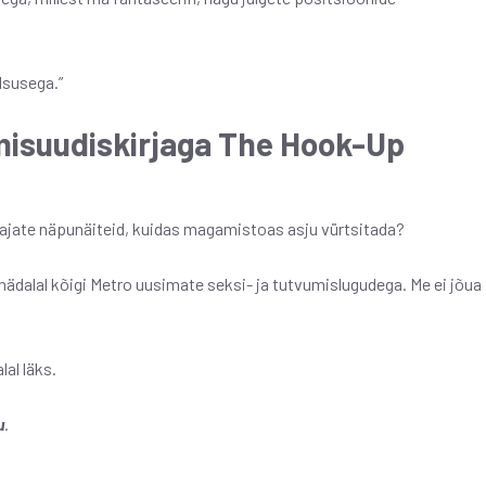
lsusega.”
umisuudiskirjaga The Hook-Up
 vajate näpunäiteid, kuidas magamistoas asju vürtsitada?
nädalal kõigi Metro uusimate seksi- ja tutvumislugudega. Me ei jõua
lal läks.
u
.