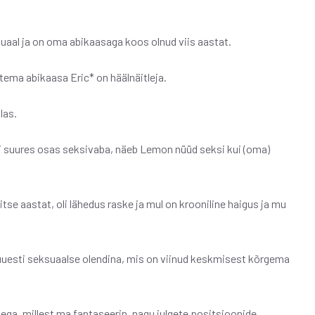
uaal ja on oma abikaasaga koos olnud viis aastat.
 tema abikaasa Eric* on häälnäitleja.
las.
i suures osas seksivaba, näeb Lemon nüüd seksi kui (oma)
itse aastat, oli lähedus raske ja mul on krooniline haigus ja mu
uesti seksuaalse olendina, mis on viinud keskmisest kõrgema
ega, millest ma fantaseerin, nagu julgete positsioonide