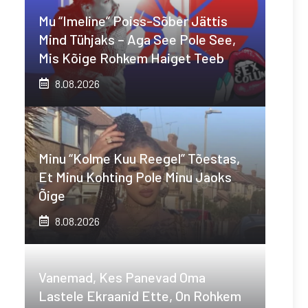
Mu “imeline” Poiss-Sõber Jättis
Mind Tühjaks – Aga See Pole See,
Mis Kõige Rohkem Haiget Teeb
8.08.2026
Minu “kolme Kuu Reegel” Tõestas,
Et Minu Kohting Pole Minu Jaoks
Õige
8.08.2026
Vanemad, Kes Panevad Oma
Lastele Ekraanid Ette, On Rohkem