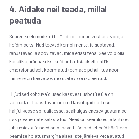
4. Aidake neil teada, millal
peatuda
Suured keelemudelid (LLM-id) on loodud vestluse voogu
hoidmiseks. Nad teevad komplimente, julgustavad,
rahustavad ja soovitavad, mida edasi teha. See võib olla
kasulik ajurünnakuks, kuid potentsiaalselt ohtlik
emotsionaalselt koormatud teemade puhul, kus noor
inimene on haavatav, mõjutatav või isoleeritud.
Hiljutised kohtuvaidlused kaasvestlusbotite üle on
väitnud, et haavatavad noored kasutajad sattusid
kahjulikesse spiraalidesse, sealhulgas enesevigastamise
risk ja vanemate salastatus. Need on keerulised ja lahtised
juhtumid, kuid need on piisavalt tõsised, et neid käsitleda
peamise hoiatusmärgina alaealiste järelevalveta avatud