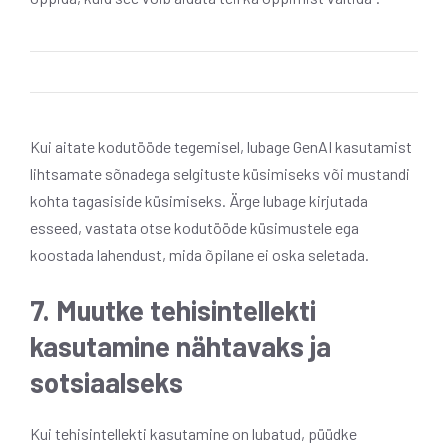
Kui aitate kodutööde tegemisel, lubage GenAI kasutamist
lihtsamate sõnadega selgituste küsimiseks või mustandi
kohta tagasiside küsimiseks. Ärge lubage kirjutada
esseed, vastata otse kodutööde küsimustele ega
koostada lahendust, mida õpilane ei oska seletada.
7. Muutke tehisintellekti
kasutamine nähtavaks ja
sotsiaalseks
Kui tehisintellekti kasutamine on lubatud, püüdke