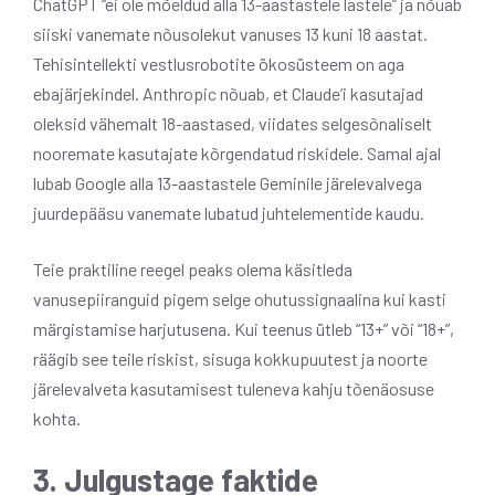
ChatGPT “ei ole mõeldud alla 13-aastastele lastele” ja nõuab
siiski vanemate nõusolekut vanuses 13 kuni 18 aastat.
Tehisintellekti vestlusrobotite ökosüsteem on aga
ebajärjekindel. Anthropic nõuab, et Claude’i kasutajad
oleksid vähemalt 18-aastased, viidates selgesõnaliselt
nooremate kasutajate kõrgendatud riskidele. Samal ajal
lubab Google alla 13-aastastele Geminile järelevalvega
juurdepääsu vanemate lubatud juhtelementide kaudu.
Teie praktiline reegel peaks olema käsitleda
vanusepiiranguid pigem selge ohutussignaalina kui kasti
märgistamise harjutusena. Kui teenus ütleb “13+” või “18+”,
räägib see teile riskist, sisuga kokkupuutest ja noorte
järelevalveta kasutamisest tuleneva kahju tõenäosuse
kohta.
3. Julgustage faktide