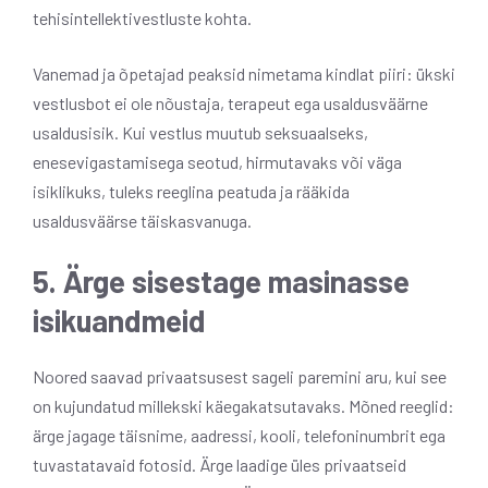
tehisintellektivestluste kohta.
Vanemad ja õpetajad peaksid nimetama kindlat piiri: ükski
vestlusbot ei ole nõustaja, terapeut ega usaldusväärne
usaldusisik. Kui vestlus muutub seksuaalseks,
enesevigastamisega seotud, hirmutavaks või väga
isiklikuks, tuleks reeglina peatuda ja rääkida
usaldusväärse täiskasvanuga.
5. Ärge sisestage masinasse
isikuandmeid
Noored saavad privaatsusest sageli paremini aru, kui see
on kujundatud millekski käegakatsutavaks. Mõned reeglid:
ärge jagage täisnime, aadressi, kooli, telefoninumbrit ega
tuvastatavaid fotosid. Ärge laadige üles privaatseid