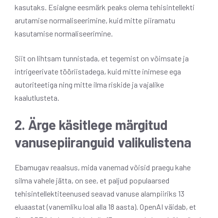
kasutaks. Esialgne eesmärk peaks olema tehisintellekti
arutamise normaliseerimine, kuid mitte piiramatu
kasutamise normaliseerimine.
Siit on lihtsam tunnistada, et tegemist on võimsate ja
intrigeerivate tööriistadega, kuid mitte inimese ega
autoriteetiga ning mitte ilma riskide ja vajalike
kaalutlusteta.
2. Ärge käsitlege märgitud
vanusepiiranguid valikulistena
Ebamugav reaalsus, mida vanemad võisid praegu kahe
silma vahele jätta, on see, et paljud populaarsed
tehisintellektiteenused seavad vanuse alampiiriks 13
eluaastat (vanemliku loal alla 18 aasta). OpenAI väidab, et