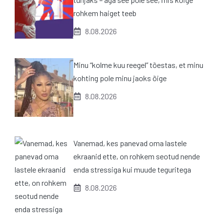
rohkem haiget teeb
8.08.2026
Minu “kolme kuu reegel” tõestas, et minu
kohting pole minu jaoks õige
8.08.2026
Vanemad, kes panevad oma lastele
ekraanid ette, on rohkem seotud nende
enda stressiga kui muude teguritega
8.08.2026