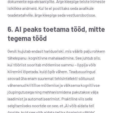
dokumente ega ekraanipilte. Ärge kleepige teiste inimeste
isiklikke andmeid. Kui te ei postitaks seda avalikule
teadetetahvlile, ärge kleepige seda vestlusrobotisse.
6. AI peaks toetama tööd, mitte
tegema tööd
GenAI kujutab endast haridusriski, mis väärib palju rohkem
tähelepanu: kognitiivne mahalaadimine. See juhtub siis,
kui tööriist sooritab mõtlemise sammu – õppija võib
kiiremini lõpetada, kuid õpib vähem. Teadusuuringud
seovad üha enam suuremat tehisintellekti sõltuvust
vähenenud kriitilise mõtlemise ja väiksema kognitiivse
jõupingutusega ning mehhanismidena pakutakse välja
laadimist ja automatiseerimist. Praktiline viis selle
selgitamiseks noortele on see, et „AI võib aidata teil
õppida, kuid see võib aidata teil ka õppimist vältida”.