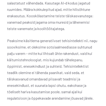
salastatust vähendada. Kasutage AI-d kodus jagatud
ruumides. Määra kokkulepitud ajad, mitte hilisõhtune
erakasutus. Kooskõlastamine teiste täiskasvanutega:
vanemad peaksid jagama oma muresid ja lähenemisi
teiste vanemate ja koolitöötajatega.
Peaksime käsitlema generatiivset tehisintellekti nii, nagu
sooviksime, et oleksime sotsiaalmeediasse suhtunud
palju varem – mitte kui lihtsalt ühte rakendust, vaid kui
käitumistehnoloogiat, mis kujundab tähelepanu,
õppimist, enesekindlust ja suhteid. Tehisintellektist
teadlik olemine ei tähenda paanikat, vaid seda, et
täiskasvanud omandavad piisavalt teadmisi ja
enesekindlust, et suunata lapsi ohutu, eakohase ja
tõeliselt hariva kasutamise poole, samal ajal kui
regulatsioon ja õppekavade arendamine jõuavad järele.