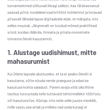
turvameetmed sõltuvad ikkagi sellest, kas täiskasvanud
seavad piirid, modelleerivad kriitilist mõtlemist ja hoiavad
piisavalt lähedal lapse digitaalsele elule, et märgata, mis
selles muutub. Järgnevalt on toodud mõned praktilised
viisid, kuidas rääkida, hinnata ja piirata nooremate
inimeste GenAI kasutamist.
1. Alustage uudishimust, mitte
mahasurumist
Kui ütlete lapsele alustuseks, et ta ei peaks GenAI-d
kasutama, võite nõuda nende praeguse ja edasise
kasutuse kohta saladust. Parem avaja võib olla lihtne
taotlus tutvustada teile tuttavaid tehisintellekti tööriistu
või kasutusviise. Küsige, mis neile selle juures meeldib,
mille vastu see aitab ja milleks nad seda kunagi ei