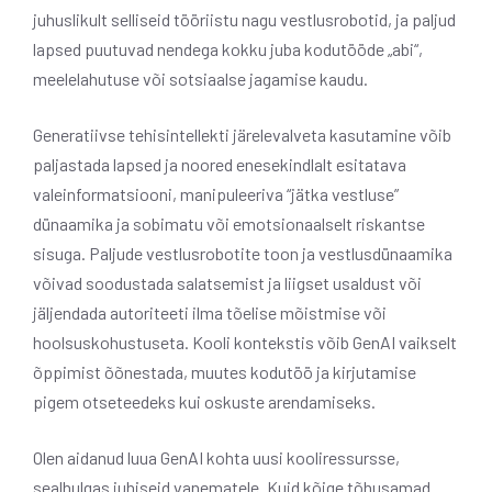
juhuslikult selliseid tööriistu nagu vestlusrobotid, ja paljud
lapsed puutuvad nendega kokku juba kodutööde „abi“,
meelelahutuse või sotsiaalse jagamise kaudu.
Generatiivse tehisintellekti järelevalveta kasutamine võib
paljastada lapsed ja noored enesekindlalt esitatava
valeinformatsiooni, manipuleeriva “jätka vestluse”
dünaamika ja sobimatu või emotsionaalselt riskantse
sisuga. Paljude vestlusrobotite toon ja vestlusdünaamika
võivad soodustada salatsemist ja liigset usaldust või
jäljendada autoriteeti ilma tõelise mõistmise või
hoolsuskohustuseta. Kooli kontekstis võib GenAI vaikselt
õppimist õõnestada, muutes kodutöö ja kirjutamise
pigem otseteedeks kui oskuste arendamiseks.
Olen aidanud luua GenAI kohta uusi kooliressursse,
sealhulgas juhiseid vanematele. Kuid kõige tõhusamad