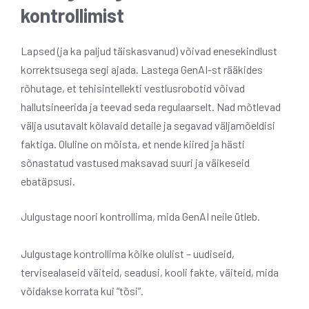
kontrollimist
Lapsed (ja ka paljud täiskasvanud) võivad enesekindlust
korrektsusega segi ajada. Lastega GenAI-st rääkides
rõhutage, et tehisintellekti vestlusrobotid võivad
hallutsineerida ja teevad seda regulaarselt. Nad mõtlevad
välja usutavalt kõlavaid detaile ja segavad väljamõeldisi
faktiga. Oluline on mõista, et nende kiired ja hästi
sõnastatud vastused maksavad suuri ja väikeseid
ebatäpsusi.
Julgustage noori kontrollima, mida GenAI neile ütleb.
Julgustage kontrollima kõike olulist – uudiseid,
tervisealaseid väiteid, seadusi, kooli fakte, väiteid, mida
võidakse korrata kui “tõsi”.