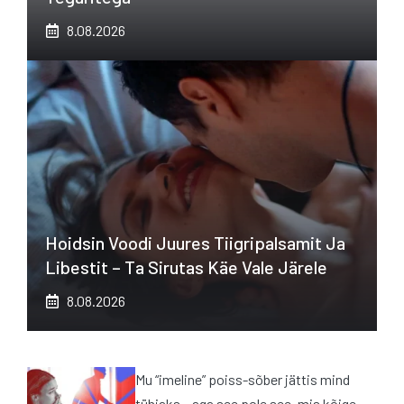
8.08.2026
Hoidsin Voodi Juures Tiigripalsamit Ja
Libestit – Ta Sirutas Käe Vale Järele
8.08.2026
Mu “imeline” poiss-sõber jättis mind
tühjaks – aga see pole see, mis kõige