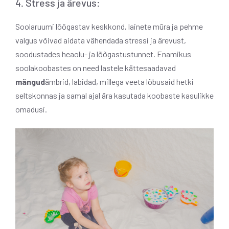
4. Stress ja ärevus:
Soolaruumi lõõgastav keskkond, lainete müra ja pehme
valgus võivad aidata vähendada stressi ja ärevust,
soodustades heaolu- ja lõõgastustunnet. Enamikus
soolakoobastes on need lastele kättesaadavad
mängud
ämbrid, labidad, millega veeta lõbusaid hetki
seltskonnas ja samal ajal ära kasutada koobaste kasulikke
omadusi.