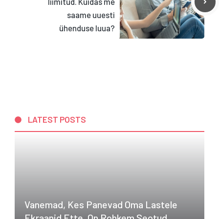
liimitud. Kuidas me
saame uuesti
ühenduse luua?
LATEST POSTS
Vanemad, Kes Panevad Oma Lastele
Ekraanid Ette, On Rohkem Seotud