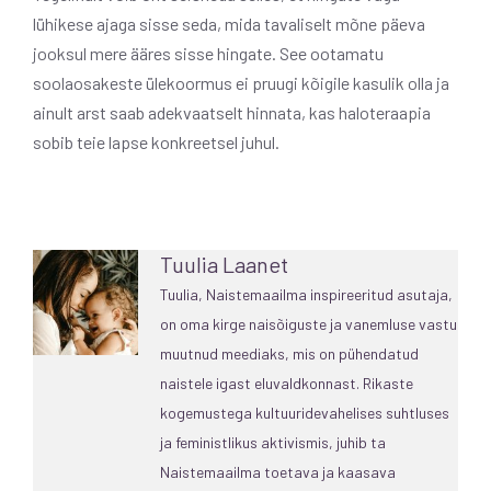
lühikese ajaga sisse seda, mida tavaliselt mõne päeva
jooksul mere ääres sisse hingate. See ootamatu
soolaosakeste ülekoormus ei pruugi kõigile kasulik olla ja
ainult arst saab adekvaatselt hinnata, kas haloteraapia
sobib teie lapse konkreetsel juhul.
Tuulia Laanet
Tuulia, Naistemaailma inspireeritud asutaja,
on oma kirge naisõiguste ja vanemluse vastu
muutnud meediaks, mis on pühendatud
naistele igast eluvaldkonnast. Rikaste
kogemustega kultuuridevahelises suhtluses
ja feministlikus aktivismis, juhib ta
Naistemaailma toetava ja kaasava