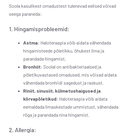
Soola kasulikest omadustest tulenevad eelised võivad
seega paraneda:
1. Hingamisprobleemid:
Astma:
Haloteraapia võib aidata vähendada
hingamisteede põletikku, õhukest lima ja
parandada hingamist.
Bronhiit:
Soolal on antibakteriaalsed ja
põletikuvastased omadused, mis võivad aidata
vähendada bronhiidi sagedust ja raskust.
Riniit, sinusiit, külmetushaigused ja
kõrvapõletikud:
Haloteraapia võib aidata
eemaldada limaskestade ummistust, vähendada
röga ja parandada nina hingamist.
2. Allergia: