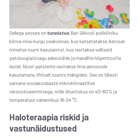
Sellega seoses on
tunnistus
Bari ülikooli polikliiniku
kõrva-nina-kurgu osakonnas, kus katsetatakse Aerosal-
nimelise ruumi kasutamist, kus ravitakse selliseid
patoloogiaid nagu adenoidide ja mandlite hüpertroofia
lastel. Noori patsiente ravitakse ilma aerosoole
kasutamata, lihtsalt ruumis mängides. See on täiesti
sarnane soolakoobaste mikroklimaatilise
rekonstrueerimisega, mille õhuniiskus on 40–60% ja
temperatuur vahemikus 18–24 °C.
Haloteraapia riskid ja
vastunäidustused