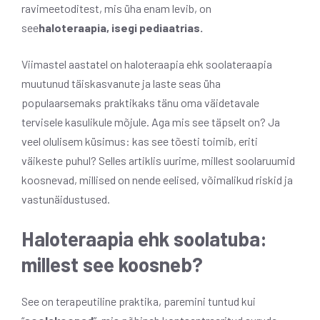
ravimeetoditest, mis üha enam levib, on
see
haloteraapia, isegi pediaatrias.
Viimastel aastatel on haloteraapia ehk soolateraapia
muutunud täiskasvanute ja laste seas üha
populaarsemaks praktikaks tänu oma väidetavale
tervisele kasulikule mõjule. Aga mis see täpselt on? Ja
veel olulisem küsimus: kas see tõesti toimib, eriti
väikeste puhul? Selles artiklis uurime, millest soolaruumid
koosnevad, millised on nende eelised, võimalikud riskid ja
vastunäidustused.
Haloteraapia ehk soolatuba:
millest see koosneb?
See on terapeutiline praktika, paremini tuntud kui