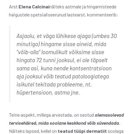
Arst
Elena Calcinai
näiteks astmale ja hingamisteede
haigustele spetsialiseerunud lastearst, kommenteerib:
Asjaolu, et väga lühikese ajaga (umbes 30
minutiga) hingame sisse aineid, mida
“võib-olla” loomulikult võiksime sisse
hingata 72 tunni jooksul, ei ole täpselt
sama asi, kuna nende kontsentratsioon
aja jooksul võib teatud patoloogiatega
isikutel tekitada probleeme, nt.
hüpertensioon, astma jne.
Teine aspekt, millega arvestada, on seotud
olemasolevad
tervisehäired, mida soolane keskkond võib süvendada
.
Näiteks lapsed, kellel on
teatud tüüpi dermatiit
soolaga