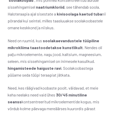
“
soolakoopad
”, mis põhineb kontsentreeritud aurude
sissehingamisel
naatriumkloriid
, see tähendab soola.
Haloteraapia ajal sisestate a
kivisoolaga kaetud tuba
nii
põrandal kui seintel, milles taasluuakse soolakoobastele
omane keskkond ja niiskus.
Need on ruumid, kus
soolakaevandustele tüüpiline
mikrokliima taastoodetakse kunstlikult
. Nendes oli
palju mikroelemente, nagu jood, kaltsium, magneesium,
seleen, mis sissehingamisel on inimesele kasulikud.
hingamisteede haiguste ravi
. Soolakoobastega
püüame seda tüüpi teraapiat jätkata.
Need, kes räägivad koobaste poolt, väidavad, et meie
keha neelaks need vaid ühes
30/45 minutiline
seanss
kontsentreeritud mikroelementide kogus, mis
võrdub kolme päevaga mereäärses kuurordis pärast