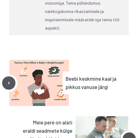
visiooniga. Tema pühendumus
naiskogukonna rikastamisele ja
inspireerimisele määratleb iga tema töö
aspekti.
Beebi keskmine kaal ja
pikkus vanuse järgi
Meie pere on alati
eraldi seadmete külge