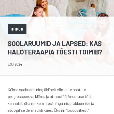
IMIKUD
SOOLARUUMID JA LAPSED: KAS
HALOTERAAPIA TÕESTI TOIMIB?
7.03.2024
Külma saabudes ning üldiselt viimaste aastate
progresseeruva kliima ja atmosfäärimuutuse tõttu
kannatab üha rohkem lapsi hingamisprobleemide ja
atoopilise dermatiidi käes. Üks nn “looduslikest”