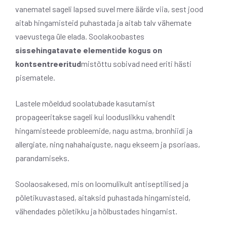
vanematel sageli lapsed suvel mere äärde viia, sest jood
aitab hingamisteid puhastada ja aitab talv vähemate
vaevustega üle elada. Soolakoobastes
sissehingatavate elementide kogus on
kontsentreeritud
mistõttu sobivad need eriti hästi
pisematele.
Lastele mõeldud soolatubade kasutamist
propageeritakse sageli kui looduslikku vahendit
hingamisteede probleemide, nagu astma, bronhiidi ja
allergiate, ning nahahaiguste, nagu ekseem ja psoriaas,
parandamiseks.
Soolaosakesed, mis on loomulikult antiseptilised ja
põletikuvastased, aitaksid puhastada hingamisteid,
vähendades põletikku ja hõlbustades hingamist.