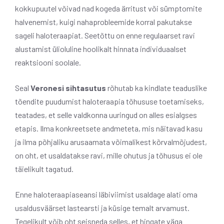
kokkupuutel võivad nad kogeda ärritust või sümptomite
halvenemist, kuigi nahaprobleemide korral pakutakse
sageli haloteraapiat. Seetõttu on enne regulaarset ravi
alustamist ülioluline hoolikalt hinnata individuaalset
reaktsiooni soolale.
Seal
Veronesi sihtasutus
rõhutab ka kindlate teaduslike
tõendite puudumist haloteraapia tõhususe toetamiseks,
teatades, et selle valdkonna uuringud on alles esialgses
etapis. Ilma konkreetsete andmeteta, mis näitavad kasu
ja ilma põhjaliku arusaamata võimalikest kõrvalmõjudest,
on oht, et usaldatakse ravi, mille ohutus ja tõhusus ei ole
täielikult tagatud.
Enne haloteraapiaseansi läbiviimist usaldage alati oma
usaldusväärset lastearsti ja küsige temalt arvamust.
Tegelikult võib oht seisneda selles, et hingate väga