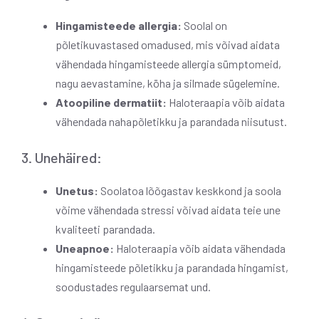
Hingamisteede allergia:
Soolal on
põletikuvastased omadused, mis võivad aidata
vähendada hingamisteede allergia sümptomeid,
nagu aevastamine, köha ja silmade sügelemine.
Atoopiline dermatiit:
Haloteraapia võib aidata
vähendada nahapõletikku ja parandada niisutust.
3. Unehäired:
Unetus:
Soolatoa lõõgastav keskkond ja soola
võime vähendada stressi võivad aidata teie une
kvaliteeti parandada.
Uneapnoe:
Haloteraapia võib aidata vähendada
hingamisteede põletikku ja parandada hingamist,
soodustades regulaarsemat und.