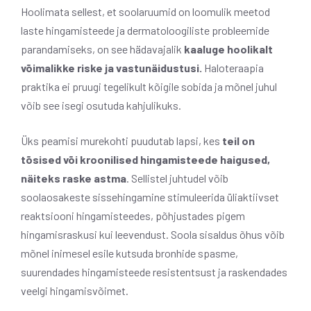
Hoolimata sellest, et soolaruumid on loomulik meetod
laste hingamisteede ja dermatoloogiliste probleemide
parandamiseks, on see hädavajalik
kaaluge hoolikalt
võimalikke riske ja vastunäidustusi.
Haloteraapia
praktika ei pruugi tegelikult kõigile sobida ja mõnel juhul
võib see isegi osutuda kahjulikuks.
Üks peamisi murekohti puudutab lapsi, kes
teil on
tõsised või kroonilised hingamisteede haigused,
näiteks raske astma
. Sellistel juhtudel võib
soolaosakeste sissehingamine stimuleerida üliaktiivset
reaktsiooni hingamisteedes, põhjustades pigem
hingamisraskusi kui leevendust. Soola sisaldus õhus võib
mõnel inimesel esile kutsuda bronhide spasme,
suurendades hingamisteede resistentsust ja raskendades
veelgi hingamisvõimet.