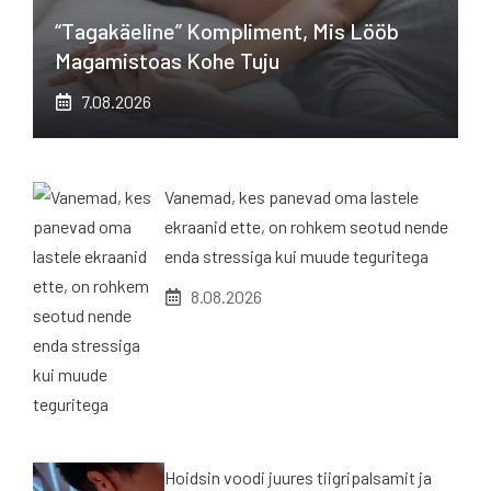
“Tagakäeline” Kompliment, Mis Lööb
Magamistoas Kohe Tuju
7.08.2026
Vanemad, kes panevad oma lastele
ekraanid ette, on rohkem seotud nende
enda stressiga kui muude teguritega
8.08.2026
Hoidsin voodi juures tiigripalsamit ja