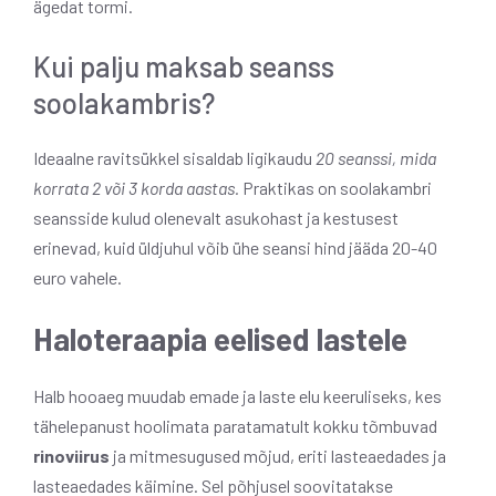
ägedat tormi.
Kui palju maksab seanss
soolakambris?
Ideaalne ravitsükkel sisaldab ligikaudu
20 seanssi, mida
korrata 2 või 3 korda aastas.
Praktikas on soolakambri
seansside kulud olenevalt asukohast ja kestusest
erinevad, kuid üldjuhul võib ühe seansi hind jääda 20-40
euro vahele.
Haloteraapia eelised lastele
Halb hooaeg muudab emade ja laste elu keeruliseks, kes
tähelepanust hoolimata paratamatult kokku tõmbuvad
rinoviirus
ja mitmesugused mõjud, eriti lasteaedades ja
lasteaedades käimine. Sel põhjusel soovitatakse