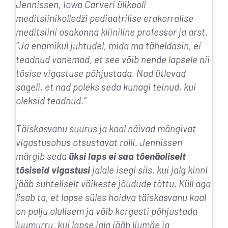
Jennissen, Iowa Carveri ülikooli
meditsiinikolledži pediaatrilise erakorralise
meditsiini osakonna kliiniline professor ja arst.
“
Ja enamikul juhtudel, mida ma täheldasin, ei
teadnud vanemad, et see võib nende lapsele nii
tõsise vigastuse põhjustada. Nad ütlevad
sageli, et nad poleks seda kunagi teinud, kui
oleksid teadnud.
“
Täiskasvanu suurus ja kaal näivad mängivat
vigastusohus otsustavat rolli. Jennissen
märgib seda
üksi laps ei saa tõenäoliselt
tõsiseid vigastusi
jalale isegi siis, kui jalg kinni
jääb suhteliselt väikeste jõudude tõttu. Küll aga
lisab ta, et lapse süles hoidva täiskasvanu kaal
on palju olulisem ja võib kergesti põhjustada
luumurru, kui lapse jalg jääb liumäe ja