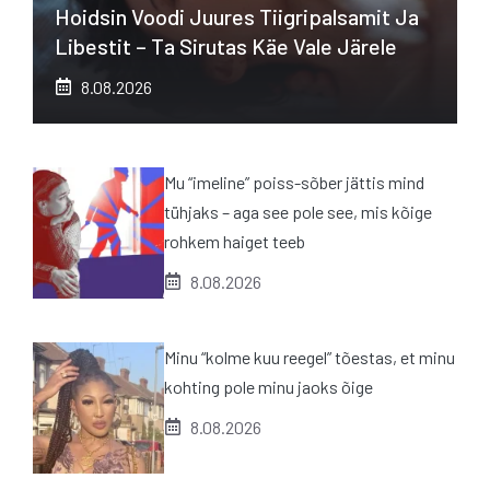
Hoidsin Voodi Juures Tiigripalsamit Ja
Libestit – Ta Sirutas Käe Vale Järele
8.08.2026
Mu “imeline” poiss-sõber jättis mind
tühjaks – aga see pole see, mis kõige
rohkem haiget teeb
8.08.2026
Minu “kolme kuu reegel” tõestas, et minu
kohting pole minu jaoks õige
8.08.2026