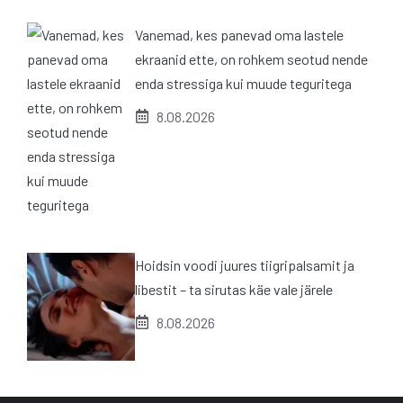
Vanemad, kes panevad oma lastele
ekraanid ette, on rohkem seotud nende
enda stressiga kui muude teguritega
8.08.2026
Hoidsin voodi juures tiigripalsamit ja
libestit – ta sirutas käe vale järele
8.08.2026