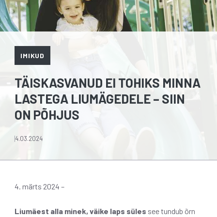
IMIKUD
TÄISKASVANUD EI TOHIKS MINNA
LASTEGA LIUMÄGEDELE – SIIN
ON PÕHJUS
4.03.2024
4. märts 2024 –
Liumäest alla minek, väike laps süles
see tundub õrn