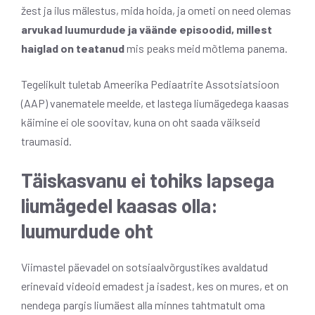
žest ja ilus mälestus, mida hoida, ja ometi on need olemas
arvukad luumurdude ja väände episoodid, millest
haiglad on teatanud
mis peaks meid mõtlema panema.
Tegelikult tuletab Ameerika Pediaatrite Assotsiatsioon
(AAP) vanematele meelde, et lastega liumägedega kaasas
käimine ei ole soovitav, kuna on oht saada väikseid
traumasid.
Täiskasvanu ei tohiks lapsega
liumägedel kaasas olla:
luumurdude oht
Viimastel päevadel on sotsiaalvõrgustikes avaldatud
erinevaid videoid emadest ja isadest, kes on mures, et on
nendega pargis liumäest alla minnes tahtmatult oma