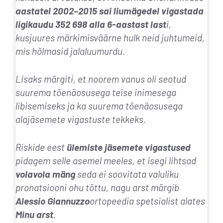
aastatel 2002–2015 sai liumägedel vigastada
ligikaudu 352 698 alla 6-aastast last
i,
kusjuures märkimisväärne hulk neid juhtumeid,
mis hõlmasid jalaluumurdu.
Lisaks märgiti, et noorem vanus oli seotud
suurema tõenäosusega teise inimesega
libisemiseks ja ka suurema tõenäosusega
alajäsemete vigastuste tekkeks.
Riskide eest
ülemiste jäsemete vigastused
pidagem selle asemel meeles, et isegi lihtsad
volavola mäng
seda ei soovitata valuliku
pronatsiooni ohu tõttu, nagu arst märgib
Alessio Giannuzzo
ortopeedia spetsialist alates
Minu arst
.