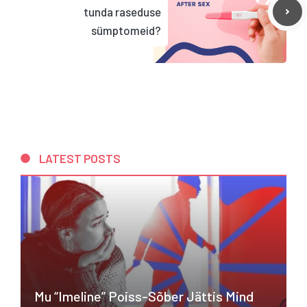
tunda raseduse
sümptomeid?
LATEST POSTS
Mu “imeline” Poiss-Sõber Jättis Mind