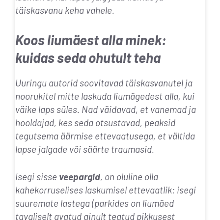
täiskasvanu keha vahele.
Koos liumäest alla minek:
kuidas seda ohutult teha
Uuringu autorid soovitavad täiskasvanutel ja
noorukitel mitte laskuda liumägedest alla, kui
väike laps süles. Nad väidavad, et vanemad ja
hooldajad, kes seda otsustavad, peaksid
tegutsema äärmise ettevaatusega, et vältida
lapse jalgade või säärte traumasid.
Isegi sisse
veepargid
, on oluline olla
kahekorruselises laskumisel ettevaatlik: isegi
suuremate lastega (parkides on liumäed
tavaliselt avatud ainult teatud pikkusest