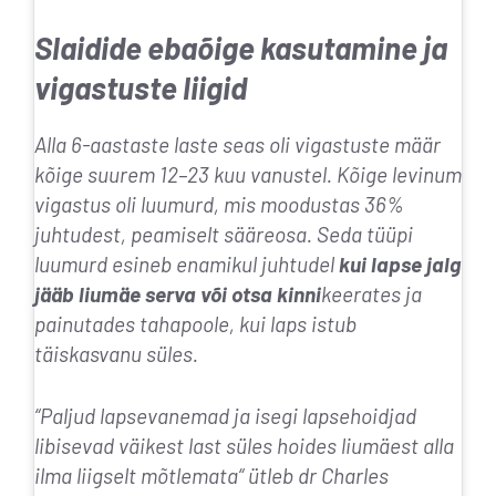
Slaidide ebaõige kasutamine ja
vigastuste liigid
Alla 6-aastaste laste seas oli vigastuste määr
kõige suurem 12–23 kuu vanustel. Kõige levinum
vigastus oli luumurd, mis moodustas 36%
juhtudest, peamiselt sääreosa. Seda tüüpi
luumurd esineb enamikul juhtudel
kui lapse jalg
jääb liumäe serva või otsa kinni
keerates ja
painutades tahapoole, kui laps istub
täiskasvanu süles.
“
Paljud lapsevanemad ja isegi lapsehoidjad
libisevad väikest last süles hoides liumäest alla
ilma liigselt mõtlemata
“ ütleb dr Charles