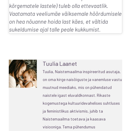
kõrgematele lastele) tuleb olla ettevaatlik.
Vaatamata veeliumäe väiksemale hõõrdumisele
on hea nõuanne hoida last käes, et vältida
sukeldumise ajal talle peale kukkumist.
Tuulia Laanet
Tuulia, Naistemaailma inspireeritud asutaja,
on oma kirge naisõiguste ja vanemluse vastu
muutnud meediaks, mis on pühendatud
naistele igast eluvaldkonnast. Rikaste
kogemustega kultuuridevahelises suhtluses
ja feministlikus aktivismis, juhib ta
Naistemaailma toetava ja kaasava
visiooniga. Tema pühendumus