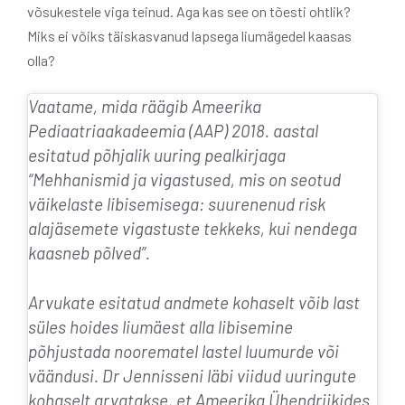
võsukestele viga teinud. Aga kas see on tõesti ohtlik?
Miks ei võiks täiskasvanud lapsega liumägedel kaasas
olla?
Vaatame, mida räägib Ameerika
Pediaatriaakadeemia (AAP) 2018. aastal
esitatud põhjalik uuring pealkirjaga
“Mehhanismid ja vigastused, mis on seotud
väikelaste libisemisega: suurenenud risk
alajäsemete vigastuste tekkeks, kui nendega
kaasneb põlved”.
Arvukate esitatud andmete kohaselt võib last
süles hoides liumäest alla libisemine
põhjustada noorematel lastel luumurde või
väändusi. Dr Jennisseni läbi viidud uuringute
kohaselt arvatakse, et Ameerika Ühendriikides