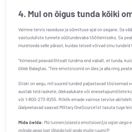
4. Mul on õigus tunda kõiki 
Vaimne tervis raseduse ja sünnituse ajal on segane. Sa vää
vastuoluliste tunnete süütundevaba töötlemiseks. Sa peaks
muretseda selle pärast, kuidas teised võivad sinu tundeid t
“Inimesed peavad lihtsalt tundma end vabalt, et tunda, kuid
ütleb Balagtas. “Teie emotsioonid on üles ja alla ning peate 
Siiski on aegu, mil suured tunded paljastavad tõsisemad võ
austab teid raskete, ülekaalukate või enesetapumõtete kor
või 1-800-273-8255. Riiklik emade vaimse tervise abitel
ülalpeetavad saavad Military OneSource’ist tasuta tuge lei
Mida öelda:
Ma tunnen (sisesta emotsioon) ja vajan aega 
mõnda aega last jälgida (või anda mulle ruumi)?