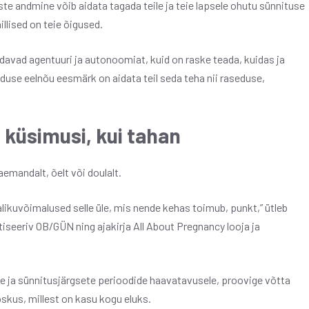
ste andmine võib aidata tagada teile ja teie lapsele ohutu sünnituse
illised on teie õigused.
avad agentuuri ja autonoomiat, kuid on raske teada, kuidas ja
duse eelnõu eesmärk on aidata teil seda teha nii raseduse,
ju küsimusi, kui tahan
aemandalt, õelt või doulalt.
valikuvõimalused selle üle, mis nende kehas toimub, punkt,” ütleb
iseeriv OB/GÜN ning ajakirja All About Pregnancy looja ja
se ja sünnitusjärgsete perioodide haavatavusele, proovige võtta
skus, millest on kasu kogu eluks.