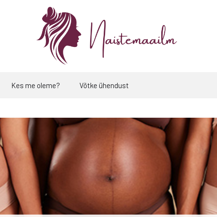
Kes me oleme?
Võtke ühendust