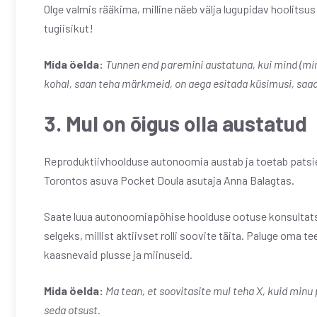
Olge valmis rääkima, milline näeb välja lugupidav hoolitsus
tugiisikut!
Mida öelda:
Tunnen end paremini austatuna, kui mind (mi
kohal, saan teha märkmeid, on aega esitada küsimusi, saad
3. Mul on õigus olla austatud
Reproduktiivhoolduse autonoomia austab ja toetab patsien
Torontos asuva Pocket Doula asutaja Anna Balagtas.
Saate luua autonoomiapõhise hoolduse ootuse konsultatsioo
selgeks, millist aktiivset rolli soovite täita. Paluge oma 
kaasnevaid plusse ja miinuseid.
Mida öelda:
Ma tean, et soovitasite mul teha X, kuid minu
seda otsust.