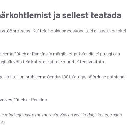
äärkohtlemist ja sellest teatada
koostööprotsess. Kui teie hooldusmeeskond teid ei austa, on okei
egelema,” ütleb dr Rankins ja märgib, et patsiendid ei pruugi olla
iisik võib teid kaitsta, kui teie muret ei teadvustata.
a, kui teil on probleeme õendustöötajatega, pöörduge patsiendi
valves,” ütleb dr Rankins.
uule mind ega austa mu muresid. Kas on veel kedagi, kellega saan
st?