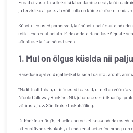
Emad ei vastuta selle kriisi lahendamise eest, kuid teadmi
ja tervisliku alguse. Ja võib-olla on kõige olulisem teada, m
Sünnitulemused paranevad, kui sünnitusabi osutajad edend
millal enda eest seista. Mida oodata Raseduse õiguste sea
sünnituse kui ka pärast seda.
1. Mul on õigus küsida nii pal
Raseduse ajal võid igal hetkel küsida lisainfot arstilt, ämm
“Ma lihtsalt tahan, et inimesed teaksid, et neil on võim ja 
Nicole Calloway Rankins, MD, juhatuse sertifikaadiga prakt
võõrustaja. & Sündimise taskuhääling.
Dr Rankins märgib, et selle asemel, et keskenduda rasedu
alternatiivne seisukoht, et enda eest seismine praegu on o