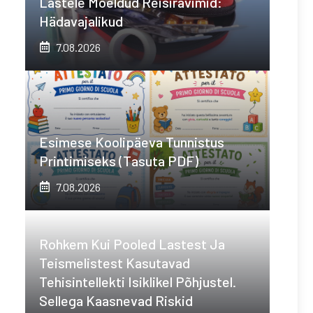
Lastele Mõeldud Reisiravimid:
Hädavajalikud
7.08.2026
Esimese Koolipäeva Tunnistus
Printimiseks (tasuta PDF)
7.08.2026
Rohkem Kui Pooled Lastest Ja
Teismelistest Kasutavad
Tehisintellekti Isiklikel Põhjustel.
Sellega Kaasnevad Riskid