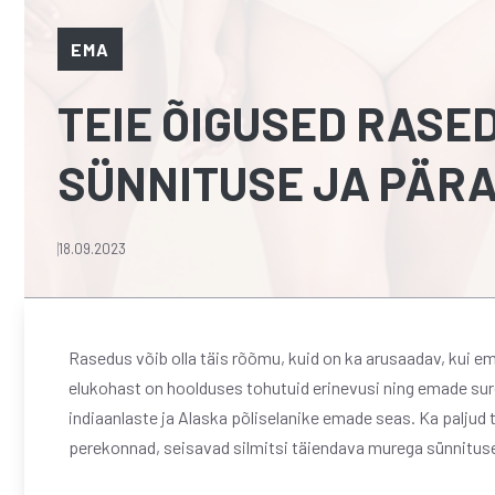
EMA
TEIE ÕIGUSED RASE
SÜNNITUSE JA PÄRA
18.09.2023
Rasedus võib olla täis rõõmu, kuid on ka arusaadav, kui ema
elukohast on hoolduses tohutuid erinevusi ning emade sure
indiaanlaste ja Alaska põliselanike emade seas. Ka paljud 
perekonnad, seisavad silmitsi täiendava murega sünnituse