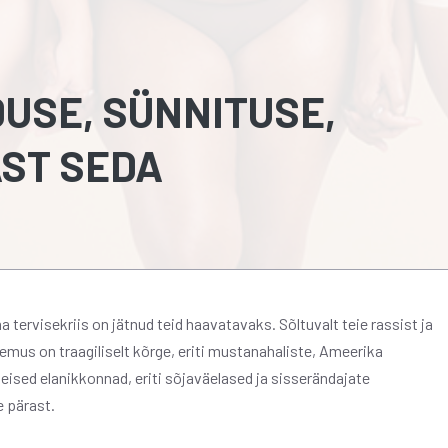
DUSE, SÜNNITUSE,
ST SEDA
 tervisekriis on jätnud teid haavatavaks. Sõltuvalt teie rassist ja
mus on traagiliselt kõrge, eriti mustanahaliste, Ameerika
teised elanikkonnad, eriti sõjaväelased ja sisserändajate
 pärast.