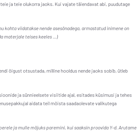
 teie ja teie olukorra jaoks. Kui vajate täiendavat abi, puudutage
nu kohta viidatakse nende asesõnadega, armastatud inimene on
a materjale teises keeles …)
di õigust otsustada, milline hooldus nende jaoks sobib, ütleb
nide ja sünnieelsete visiitide ajal, esitades küsimusi ja tehes
teenusepakkujal aidata teil mõista saadaolevate valikutega
 perele ja mulle mõjuks paremini, kui saaksin proovida Y-d. Arutame