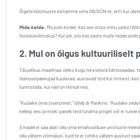
Õigete küsimuste esitamine oma OB/GÜN-le, eriti kui ole
Mida öelda:
Ma pole kindel, kas see otsus minu jaoks tööt
hooldusvõimalusi? Kui jah, siis kas saate mulle teada anda 
2. Mul on õigus kultuuriliselt
Täiuslikus maailmas oleks kogu tervishoid kättesaadav, tas
teenusepakkujad kuulavad, austavad teid kui inimest, kes
tunnistada, kui nad on teinud vea.
“Kuulake oma sisetunnet,” ütleb dr Rankins. “Kuulake seda hää
kellegi ees ja miski paneb teid tundma pinget või ei tunne e
Emadel ei saa alati olla oma emahoolduse unistuste meesko
olla vähem võimalusi, kuid te ei tohiks vähem austust s