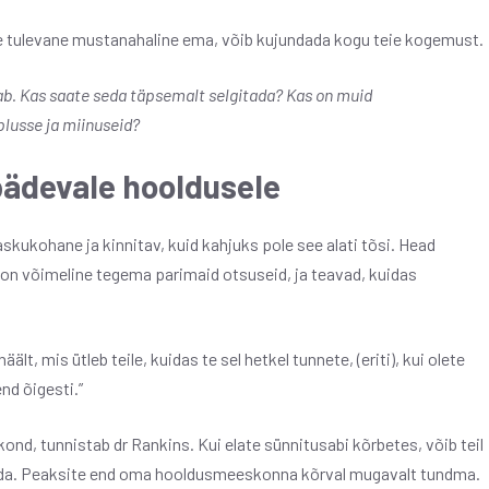
te tulevane mustanahaline ema, võib kujundada kogu teie kogemust.
ab. Kas saate seda täpsemalt selgitada? Kas on muid
plusse ja miinuseid?
 pädevale hooldusele
kukohane ja kinnitav, kuid kahjuks pole see alati tõsi. Head
 on võimeline tegema parimaid otsuseid, ja teavad, kuidas
lt, mis ütleb teile, kuidas te sel hetkel tunnete, (eriti), kui olete
nd õigesti.”
nd, tunnistab dr Rankins. Kui elate sünnitusabi kõrbetes, võib teil
aada. Peaksite end oma hooldusmeeskonna kõrval mugavalt tundma.