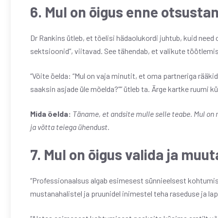
6. Mul on õigus enne otsusta
Dr Rankins ütleb, et tõelisi hädaolukordi juhtub, kuid nee
sektsioonid”, viitavad. See tähendab, et valikute töötlemi
“Võite öelda: “Mul on vaja minutit, et oma partneriga rääkid
saaksin asjade üle mõelda?”” ütleb ta. Ärge kartke ruumi k
Mida öelda:
Täname, et andsite mulle selle teabe. Mul o
ja võtta teiega ühendust.
7. Mul on õigus valida ja mu
“Professionaalsus algab esimesest sünnieelsest kohtumisest
mustanahalistel ja pruunidel inimestel teha raseduse ja