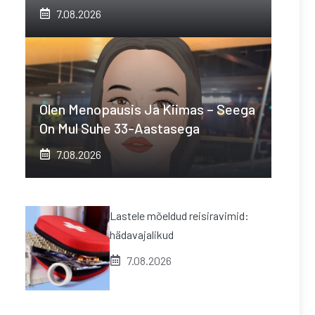
7.08.2026
Olen Menopausis Ja Kiimas – Seega
On Mul Suhe 33-Aastasega
7.08.2026
Lastele mõeldud reisiravimid:
hädavajalikud
7.08.2026