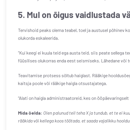
5. Mul on õigus vaidlustada v
Tervishoid peaks olema teabel, toel ja austusel põhinev 
olukorda eskaleerida.
“Kui keegi ei kuula teid ega austa teid, siis peate sellega t
füüsilises olukorras enda eest seismiseks. Lähedane või tug
Teavitamise protsess sõltub haiglast. Rääkige hooldusõeg
kaitsja poole või rääkige haigla otsustajatega.
“Alati on haigla administraatoreid, kes on ööpäevaringselt 
Mida öelda:
Olen palunud teil teha X ja tundub, et te ei k
rääkida või kellega koos töötada, et saada vajalikku hooldu