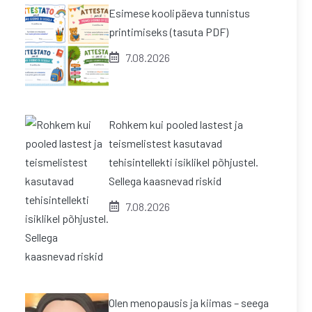
Esimese koolipäeva tunnistus
printimiseks (tasuta PDF)
7.08.2026
Rohkem kui pooled lastest ja
teismelistest kasutavad
tehisintellekti isiklikel põhjustel.
Sellega kaasnevad riskid
7.08.2026
Olen menopausis ja kiimas – seega