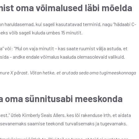
mist oma võimalused läbi mõelda
d on haruldasemad, kui sageli kasutatavad terminid, nagu “hädaabi C-
seks võib sageli kuluda umbes 15 minutit.
a” või: “Mul on vaja minutit – kas saate ruumist välja astuda, et
üsida – andke endale võimalus kaaluda olemasolevaid valikuid.
n mure X pärast. Võtan hetke, et arutada seda oma tugimeeskonnaga
uta oma sünnitusabi meeskonda
,” ütleb Kimberly Seals Allers, kes lõi rakenduse Irth, et aidata
 lapsevanemaks saamise teekondi turvalisemaks ja tugevamaks.