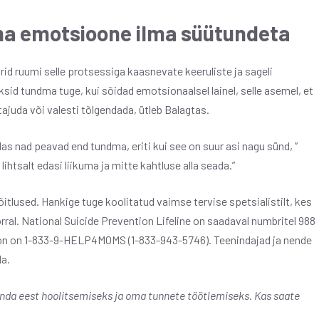
oma emotsioone ilma süütundeta
rid ruumi selle protsessiga kaasnevate keeruliste ja sageli
id tundma tuge, kui sõidad emotsionaalsel lainel, selle asemel, et
ajuda või valesti tõlgendada, ütleb Balagtas.
as nad peavad end tundma, eriti kui see on suur asi nagu sünd, ”
lihtsalt edasi liikuma ja mitte kahtluse alla seada.”
itlused. Hankige tuge koolitatud vaimse tervise spetsialistilt, kes
ral. National Suicide Prevention Lifeline on saadaval numbritel 988
efon on 1-833-9-HELP4MOMS (1-833-943-5746). Teenindajad ja nende
da.
enda eest hoolitsemiseks ja oma tunnete töötlemiseks. Kas saate