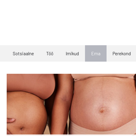
Skip
to
content
Sotsiaalne
Töö
Imikud
Ema
Perekond